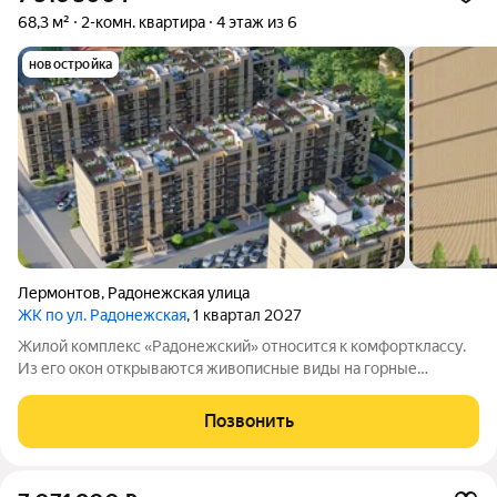
68,3 м²
2-комн. квартира
4 этаж из 6
новостройка
Лермонтов
,
Радонежская улица
ЖК по ул. Радонежская
, 1 квартал 2027
Жилой комплекс «Радонежский» относится к комфортклассу.
Из его окон открываются живописные виды на горные
вершины Эльбрус, Бештау, Шелудивую и Кавказский хребет.
Комплекс состоит из четырёх шестиэтажных домов. Здания
Позвонить
возведены из полнотелого