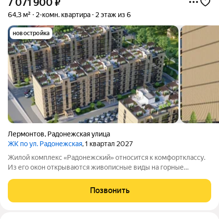
7 071 900
₽
64,3 м²
2-комн. квартира
2 этаж из 6
новостройка
Лермонтов
,
Радонежская улица
ЖК по ул. Радонежская
, 1 квартал 2027
Жилой комплекс «Радонежский» относится к комфортклассу.
Из его окон открываются живописные виды на горные
вершины Эльбрус, Бештау, Шелудивую, а также на Кавказский
хребет. Комплекс состоит из четырёх шестиэтажных домов.
Позвонить
Здания возведены из