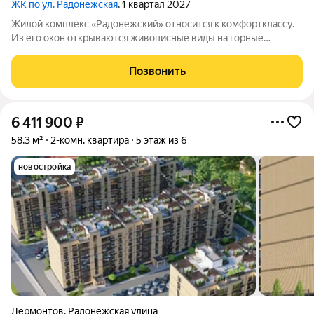
ЖК по ул. Радонежская
, 1 квартал 2027
Жилой комплекс «Радонежский» относится к комфортклассу.
Из его окон открываются живописные виды на горные
вершины Эльбрус, Бештау, Шелудивую, а также на Кавказский
хребет. Комплекс состоит из четырёх шестиэтажных домов.
Позвонить
Здания возведены из
6 411 900
₽
58,3 м²
2-комн. квартира
5 этаж из 6
новостройка
Лермонтов
,
Радонежская улица