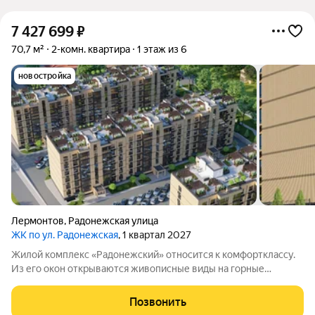
7 427 699
₽
70,7 м²
2-комн. квартира
1 этаж из 6
новостройка
Лермонтов
,
Радонежская улица
ЖК по ул. Радонежская
, 1 квартал 2027
Жилой комплекс «Радонежский» относится к комфортклассу.
Из его окон открываются живописные виды на горные
вершины Эльбрус, Бештау, Шелудивую, а также на Кавказский
хребет. Комплекс состоит из четырёх шестиэтажных домов.
Позвонить
Здания возведены из