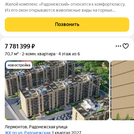
Жилой комплекс «Радонежский» относится к комфортклассу.
Из его окон открываются живописные виды на горные
вершины Эльбрус, Бештау, Шелудивую, а также на Кавказский
хребет. Комплекс состоит из четырёх шестиэтажных домов.
Позвонить
Здания возведены из
7 781 399
₽
70,7 м²
2-комн. квартира
4 этаж из 6
новостройка
Лермонтов
,
Радонежская улица
ЖК по ул. Радонежская
, 1 квартал 2027