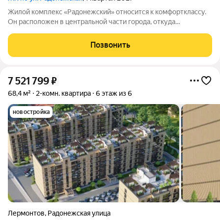
Жилой комплекс «Радонежский» относится к комфортклассу.
Он расположен в центральной части города, откуда
открываются живописные виды на горные вершины Эльбрус,
Бештау, Шелудивую и Кавказский хребет. Город, где находится
Позвонить
комплекс, входит в особо
7 521 799
₽
68,4 м²
2-комн. квартира
6 этаж из 6
новостройка
Лермонтов
,
Радонежская улица