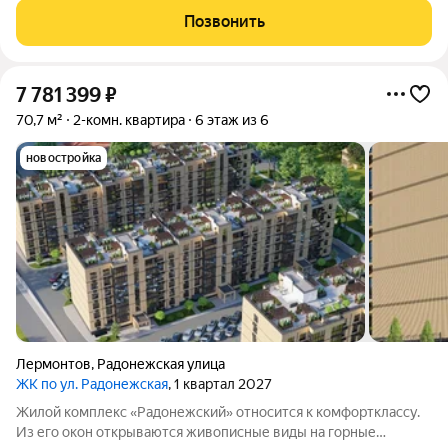
Эльбрус, Бештау, Шелудивую, а также на Кавказский хребет.
Позвонить
Лермонтов находится в сердце
7 781 399
₽
70,7 м²
2-комн. квартира
6 этаж из 6
новостройка
Лермонтов
,
Радонежская улица
ЖК по ул. Радонежская
, 1 квартал 2027
Жилой комплекс «Радонежский» относится к комфортклассу.
Из его окон открываются живописные виды на горные