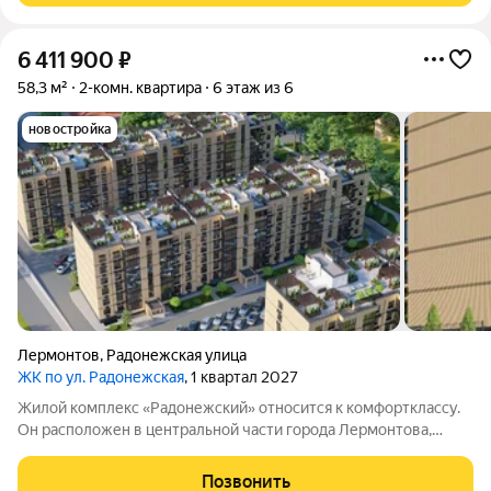
6 411 900
₽
58,3 м²
2-комн. квартира
6 этаж из 6
новостройка
Лермонтов
,
Радонежская улица
ЖК по ул. Радонежская
, 1 квартал 2027
Жилой комплекс «Радонежский» относится к комфортклассу.
Он расположен в центральной части города Лермонтова,
откуда открываются живописные виды на горные вершины
Эльбрус, Бештау, Шелудивую, а также на Кавказский хребет.
Позвонить