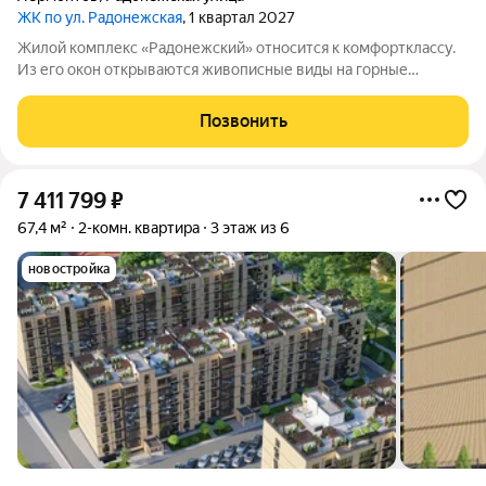
ЖК по ул. Радонежская
, 1 квартал 2027
Жилой комплекс «Радонежский» относится к комфортклассу.
Из его окон открываются живописные виды на горные
вершины Эльбрус, Бештау, Шелудивую, а также на Кавказский
хребет. Комплекс состоит из четырёх шестиэтажных домов.
Позвонить
Здания возведены из
7 411 799
₽
67,4 м²
2-комн. квартира
3 этаж из 6
новостройка