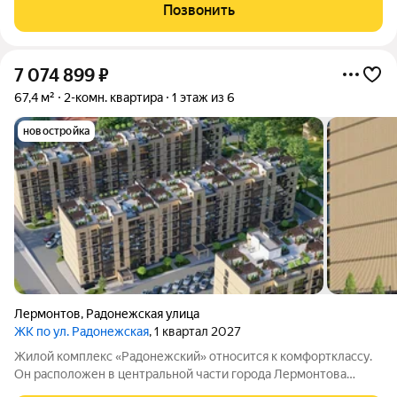
Комплекс состоит из четырёх шестиэтажных домов. Здания
Позвонить
возведены из полнотелого
7 074 899
₽
67,4 м²
2-комн. квартира
1 этаж из 6
новостройка
Лермонтов
,
Радонежская улица
ЖК по ул. Радонежская
, 1 квартал 2027
Жилой комплекс «Радонежский» относится к комфортклассу.
Он расположен в центральной части города Лермонтова
отсюда открываются живописные виды на горные вершины: