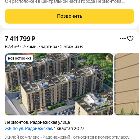
Он расположен в центральной части города Лермонтова,
откуда открываются живописные виды на горные вершины
Эльбрус, Бештау, Шелудивую, а также на Кавказский хребет.
Позвонить
Лермонтов находится в сердце
7 411 799
₽
67,4 м²
2-комн. квартира
2 этаж из 6
новостройка
Лермонтов
,
Радонежская улица
ЖК по ул. Радонежская
, 1 квартал 2027
Жилой комплекс «Радонежский» относится к комфортклассу.