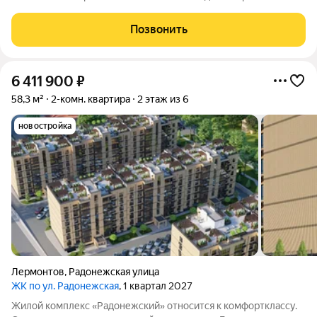
вершины Эльбрус, Бештау, Шелудивую, а также на Кавказский
хребет. Комплекс состоит из четырёх шестиэтажных домов.
Позвонить
Здания возведены из
6 411 900
₽
58,3 м²
2-комн. квартира
2 этаж из 6
новостройка
Лермонтов
,
Радонежская улица
ЖК по ул. Радонежская
, 1 квартал 2027
Жилой комплекс «Радонежский» относится к комфортклассу.