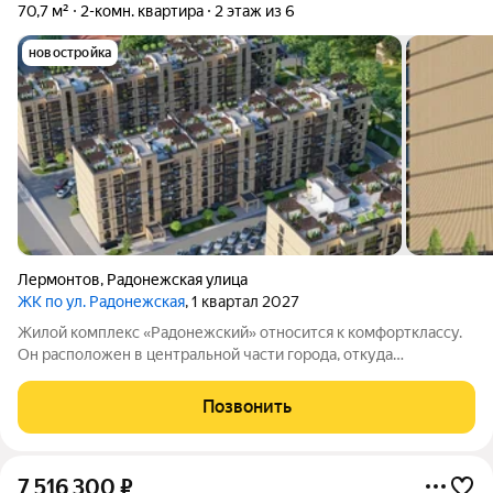
70,7 м²
2-комн. квартира
2 этаж из 6
новостройка
Лермонтов
,
Радонежская улица
ЖК по ул. Радонежская
, 1 квартал 2027
Жилой комплекс «Радонежский» относится к комфортклассу.
Он расположен в центральной части города, откуда
открываются живописные виды на горные вершины Эльбрус,
Бештау, Шелудивую и Кавказский хребет. Город, где находится
Позвонить
комплекс, входит в особо
7 516 300
₽