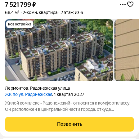
7 521 799
₽
68,4 м²
2-комн. квартира
2 этаж из 6
новостройка
Лермонтов
,
Радонежская улица
ЖК по ул. Радонежская
, 1 квартал 2027
Жилой комплекс «Радонежский» относится к комфортклассу.
Он расположен в центральной части города, откуда
открываются живописные виды на горные вершины Эльбрус,
Бештау, Шелудивую и Кавказский хребет. Город, где находится
Позвонить
комплекс, входит в особо