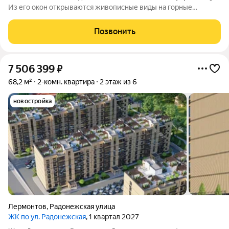
Из его окон открываются живописные виды на горные
вершины Эльбрус, Бештау, Шелудивую, а также на Кавказский
хребет. Комплекс состоит из четырёх шестиэтажных домов.
Позвонить
Здания возведены из
7 506 399
₽
68,2 м²
2-комн. квартира
2 этаж из 6
новостройка
Лермонтов
,
Радонежская улица
ЖК по ул. Радонежская
, 1 квартал 2027