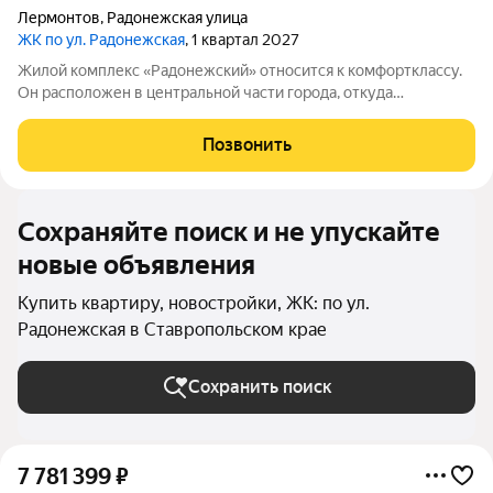
Лермонтов
,
Радонежская улица
ЖК по ул. Радонежская
, 1 квартал 2027
Жилой комплекс «Радонежский» относится к комфортклассу.
Он расположен в центральной части города, откуда
открываются живописные виды на горные вершины Эльбрус,
Бештау, Шелудивую и Кавказский хребет. Город, где находится
Позвонить
комплекс, входит в особо
Сохраняйте поиск и не упускайте
новые объявления
Купить квартиру, новостройки, ЖК: по ул.
Радонежская в Ставропольском крае
Сохранить поиск
7 781 399
₽