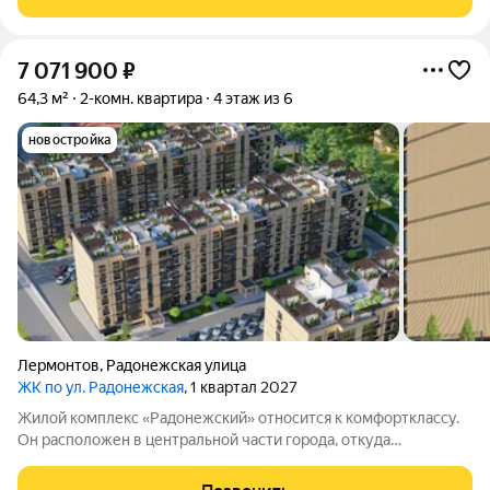
Лермонтов находится в сердце
7 071 900
₽
64,3 м²
2-комн. квартира
4 этаж из 6
новостройка
Лермонтов
,
Радонежская улица
ЖК по ул. Радонежская
, 1 квартал 2027
Жилой комплекс «Радонежский» относится к комфортклассу.
Он расположен в центральной части города, откуда
открываются живописные виды на горные вершины Эльбрус,
Бештау, Шелудивую и Кавказский хребет. Комплекс состоит из