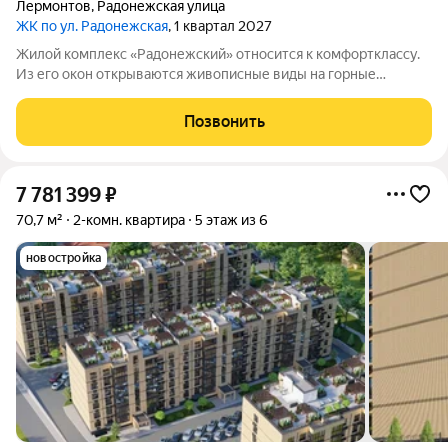
Лермонтов
,
Радонежская улица
ЖК по ул. Радонежская
, 1 квартал 2027
Жилой комплекс «Радонежский» относится к комфортклассу.
Из его окон открываются живописные виды на горные
вершины Эльбрус, Бештау, Шелудивую и Кавказский хребет.
Комплекс состоит из четырёх шестиэтажных домов. Здания
Позвонить
возведены из полнотелого
7 781 399
₽
70,7 м²
2-комн. квартира
5 этаж из 6
новостройка