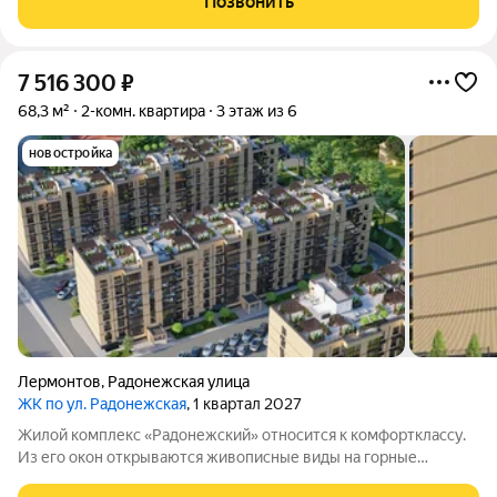
Позвонить
четырёх шестиэтажных домов.
7 516 300
₽
68,3 м²
2-комн. квартира
3 этаж из 6
новостройка
Лермонтов
,
Радонежская улица
ЖК по ул. Радонежская
, 1 квартал 2027
Жилой комплекс «Радонежский» относится к комфортклассу.
Из его окон открываются живописные виды на горные
вершины Эльбрус, Бештау, Шелудивую и Кавказский хребет.