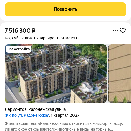
вершины Эльбрус, Бештау, Шелудивую, а также на Кавказский
хребет. Комплекс состоит из четырёх шестиэтажных домов.
Позвонить
Здания возведены из
7 516 300
₽
68,3 м²
2-комн. квартира
6 этаж из 6
новостройка
Лермонтов
,
Радонежская улица
ЖК по ул. Радонежская
, 1 квартал 2027
Жилой комплекс «Радонежский» относится к комфортклассу.
Из его окон открываются живописные виды на горные