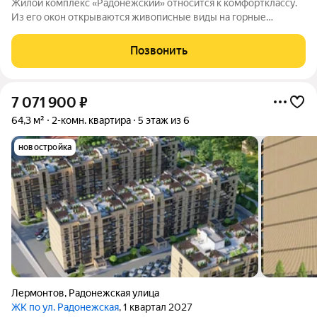
Жилой комплекс «Радонежский» относится к комфортклассу.
Из его окон открываются живописные виды на горные
вершины Эльбрус, Бештау, Шелудивую, а также на Кавказский
хребет. Комплекс состоит из четырёх шестиэтажных домов.
Позвонить
Здания возведены из
7 071 900
₽
64,3 м²
2-комн. квартира
5 этаж из 6
новостройка
Лермонтов
,
Радонежская улица
ЖК по ул. Радонежская
, 1 квартал 2027