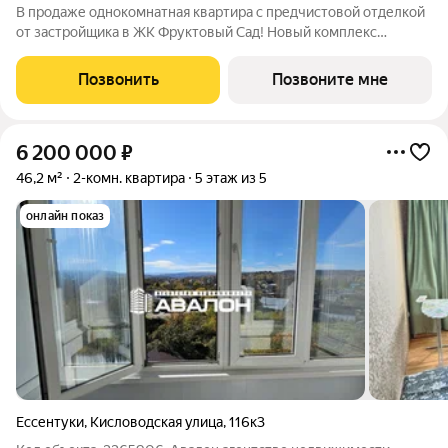
В продаже однокомнатная квартира с предчистовой отделкой
от застройщика в ЖК Фруктовый Сад! Новый комплекс
расположен по адресу г.Ставрополь, ул. Западный Обход 50а.
Жилой комплекс Фруктовый Сад - это уютный жилой комплекс
Позвонить
Позвоните мне
с развитой инфраструктурой
6 200 000
₽
46,2 м²
2-комн. квартира
5 этаж из 5
онлайн показ
Ессентуки
,
Кисловодская улица
,
116к3