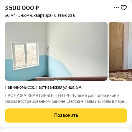
3 500 000
₽
56 м²
3-комн. квартира
5 этаж из 5
Невинномысск
,
Партизанская улица
,
9А
ПРОДАЖА КВАРТИРЫ В ЦЕНТРЕ Лучшее расположение в
самом востребованном районе. Детские сады и школы в паре
минут ходьбы. Магазины, аптеки, остановки рядом с домом.
Бульвар, мед.колледж и институт в пешей доступности. Дом
Позвонить
расположен в самом центре, но в