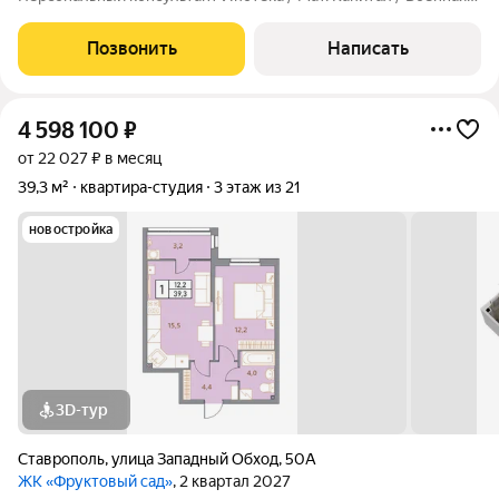
ипотека Юр. Сопровождение. Квартира в курортной зоне шаге
от санаториев и парка Победы. Просторная кухня-гостиная,
Позвонить
Написать
две изолированные
4 598 100
₽
от 22 027 ₽ в месяц
39,3 м²
квартира-студия
3 этаж из 21
новостройка
3D-тур
Ставрополь
,
улица Западный Обход
,
50А
ЖК «Фруктовый сад»
, 2 квартал 2027