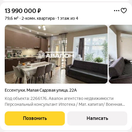
13 990 000
₽
79,6 м²
2-комн. квартира
1 этаж из 4
Ессентуки
,
Малая Садовая улица
,
22А
Код объекта: 2266176. Авалон агентство недвижимости
Персональный консультант Ипотека / Мат. капитал/ Военная
ипотека Юр. Сопровождение Квартира у входа в Курортный
парк. Кирпичный дом. Комфортный, высокий первый этаж.
Позвонить
Написать
Современная планировка: