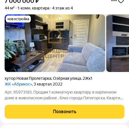
7 000 000
₽
44 м²
1-комн. квартира
4 этаж из 4
новостройка
хутор Новая Пролетарка
,
Озёрная улица
,
2Жк1
ЖК «Абрикос»
, 3 квартал 2022
Арт. 95973183. Продам 1 комнатную квартиру в кирпичном
доме в живописном районе , близ города Пятигорска. Квартира
с приличным ремонтом , видовая. Индивидуальное отопление.
Закрытый двор, детская площадка, зоны отдыха. Транспорт в
Позвонить
шаговой доступности.