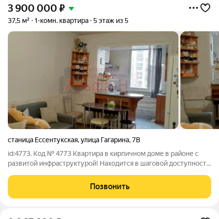
3 900 000
₽
37,5 м²
1-комн. квартира
5 этаж из 5
станица Ессентукская
,
улица Гагарина
,
7В
id:4773. Код № 4773 Квартира в кирпичном доме в районе с
развитой инфраструктурой! Находится в шаговой доступности
к школам, детским садам, рядом находятся продуктовые и
промышленные магазины. Просторный двор с большим
Позвонить
количеством парковочных мест.