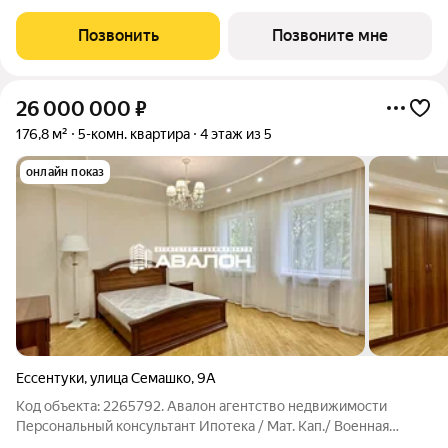
новый формат для Кисловодска, расположенный в самом
центре города-курорта, вблизи Курортного бульвара и
Позвонить
Позвоните мне
Нарзанной галереи. Проект
26 000 000
₽
176,8 м²
5-комн. квартира
4 этаж из 5
онлайн показ
Ессентуки
,
улица Семашко
,
9А
Код объекта: 2265792. Авалон агентство недвижимости
Персональный консультант Ипотека / Мат. Кап./ Военная
ипотека Юр. Сопровождение Двухуровневая квартира, в