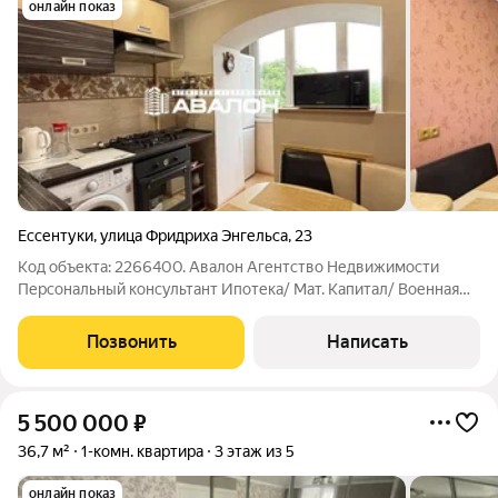
онлайн показ
Ессентуки
,
улица Фридриха Энгельса
,
23
Код объекта: 2266400. Авалон Агентство Недвижимости
Персональный консультант Ипотека/ Мат. Капитал/ Военная
ипотека Юр. Сопровождение Квартира в шаге от Курортного
парка. Укомплектована мебелью и техникой; Качественный
Позвонить
Написать
ремонт; Окна на две стороны
5 500 000
₽
36,7 м²
1-комн. квартира
3 этаж из 5
онлайн показ