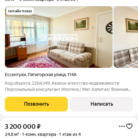
онлайн показ
Ессентуки
,
Пятигорская улица
,
114А
Код объекта: 2266349. Авалон агентство недвижимости
Персональный консультант Ипотека / Мат. Капитал/ Военная
Ипотека Юр. Сопровождение Просторная квартира рядом с
школой и детским садом. Комфортный третий этаж. Вид на
Позвонить
Написать
зеленый тихий двор. Улучшенная
3 200 000
₽
24,8 м²
1-комн. квартира
1 этаж из 4