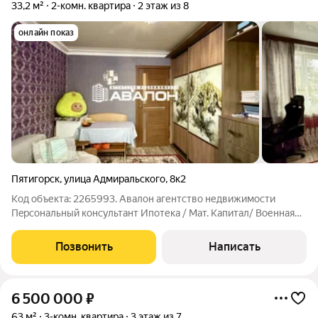
33,2 м²
2-комн. квартира
2 этаж из 8
онлайн показ
Пятигорск
,
улица Адмиральского
,
8к2
Код объекта: 2265993. Aвaлон aгентство недвижимости
Пeрcонaльный консультант Ипотекa / Maт. Kaпитaл/ Bоенная
Ипoтeка Юp. Cопровождение В шаге Торговый Центр
"Вершина Плаза" - Второй комфортный этаж; - Выполнен
Позвонить
Написать
ремонт: напольное покрытие ламинат,
6 500 000
₽
63 м²
3-комн. квартира
3 этаж из 7