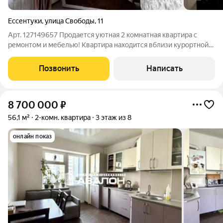
Ессентуки
,
улица Свободы
,
11
Арт. 127149657 Продается уютная 2 комнатная квартира с
ремонтом и мебелью! Квартира находится вблизи курортной
зоны , в 3-х минутах парк победы , жд вокзал , магазины ,
остановки . Комнаты изолированы. Закрытый двор , есть
Позвонить
Написать
небольшой усчасток земли,
8 700 000
₽
56,1 м²
2-комн. квартира
3 этаж из 8
онлайн показ