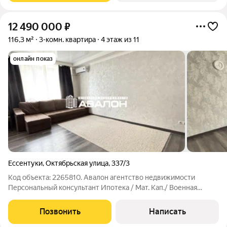
12 490 000
₽
116,3 м²
3-комн. квартира
4 этаж из 11
онлайн показ
Ессентуки
,
Октябрьская улица
,
337/3
Код объекта: 2265810. Авалон агентство недвижимости
Персональный консультант Ипотека / Мат. Кап./ Военная
ипотека Юр. Сопровождение. Квартира в шаге от курортной
зоны. Две изолированные спальни, просторная гостиная с
Позвонить
Написать
выходом на открытый балкон,