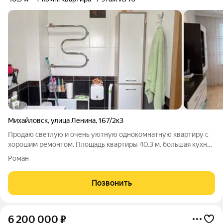
Михайловск
,
улица Ленина
,
167/2к3
Продаю светлую и очень уютную однокомнатную квартиру с
хорошим ремонтом. Площадь квартиры 40,3 м, большая кухня
11 м. Квартира расположена на 7 этаже. Квартира полностью
Роман
готова к проживанию: вся мебель и техника остаются новому
владельцу. Можно
Позвонить
6 200 000
₽