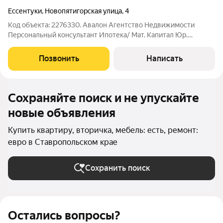
Ессентуки
,
Новопятигорская улица
,
4
Код объекта: 2276330. Авалон Агентство Недвижимости
Персональный консультант Ипотека/ Мат. Капитал Юр.
Сопровождение Квартира в шаге от Курортного Парка. -
Улучшенная планировка кухня 9 кв.м.; - Спальня с выходом на
Позвонить
Написать
застекленную лоджию 7.7 кв.м.; -
Сохраняйте поиск и не упускайте
новые объявления
Купить квартиру, вторичка, мебель: есть, ремонт:
евро в Ставропольском крае
Сохранить поиск
Остались вопросы?