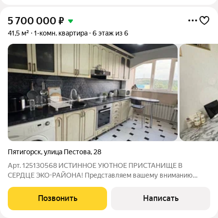
5 700 000
₽
41,5 м²
1-комн. квартира
6 этаж из 6
Пятигорск
,
улица Пестова
,
28
Арт. 125130568 ИСТИННОЕ УЮТНОЕ ПРИСТАНИЩЕ В
СЕРДЦЕ ЭКО-РАЙОНА! Представляем вашему вниманию
эксклюзивную квартиру в престижном эко-районе, где
природа и комфорт сплетаются в гармонии! ГЛАВНЫЕ
Позвонить
Написать
ПРЕИМУЩЕСТВА: Потрясающий вид на реку прямо из окна