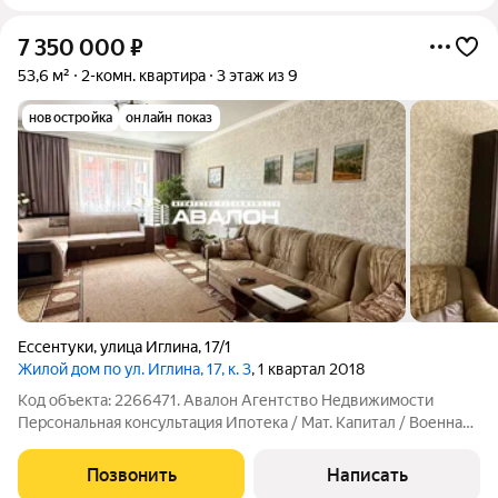
7 350 000
₽
53,6 м²
2-комн. квартира
3 этаж из 9
новостройка
онлайн показ
Ессентуки
,
улица Иглина
,
17/1
Жилой дом по ул. Иглина, 17, к. 3
, 1 квартал 2018
Код объекта: 2266471. Авалон Агентство Недвижимости
Персональная консультация Ипотека / Мат. Капитал / Военная
ипотека Юр.Сопровождение Квартира с ремонтом и мебелью
на индивидуальном отоплении. О квартире:изолированные
Позвонить
Написать
спальни на две стороны света