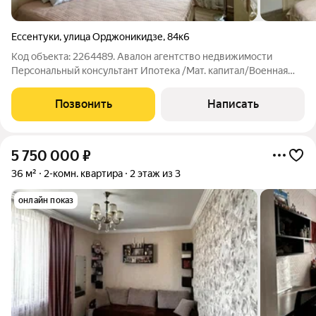
Ессентуки
,
улица Орджоникидзе
,
84к6
Код объекта: 2264489. Авалон агентство недвижимости
Персональный консультант Ипотека /Мат. капитал/Военная
Ипотека Юр. Сопровождение В непосредственной близости
от Курортной зоны. Планировка: просторная кухня с выходом
Позвонить
Написать
на застекленный балкон, две
5 750 000
₽
36 м²
2-комн. квартира
2 этаж из 3
онлайн показ