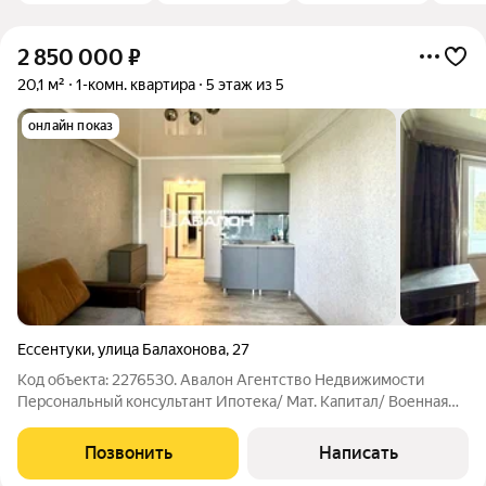
2 850 000
₽
20,1 м²
1-комн. квартира
5 этаж из 5
онлайн показ
Ессентуки
,
улица Балахонова
,
27
Код объекта: 2276530. Авалон Агентство Недвижимости
Персональный консультант Ипотека/ Мат. Капитал/ Военная
Ипотека Юр. Сопровождение С ремонтом, мебелью и
техникой. - Кирпичный дом после капитального ремонта; -
Позвонить
Написать
Выполнен ремонт: напольное покрытие