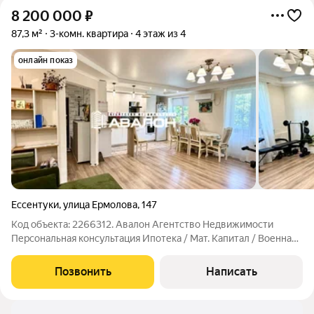
8 200 000
₽
87,3 м²
3-комн. квартира
4 этаж из 4
онлайн показ
Ессентуки
,
улица Ермолова
,
147
Код объекта: 2266312. Авалон Агентство Недвижимости
Персональная консультация Ипотека / Мат. Капитал / Военная
ипотека Юр.Сопровождение Большая евро трешка с ремонтом
и мебелью. Идеальная планировка квартиры для комфортной
Позвонить
Написать
жизни. О квартире:три