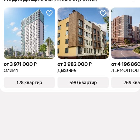
объект
от 3 971 000 ₽
от 3 982 000 ₽
от 4 196 860
Олимп
Дыхание
ЛЕРМОНТОВ
128 квартир
590 квартир
269 кв