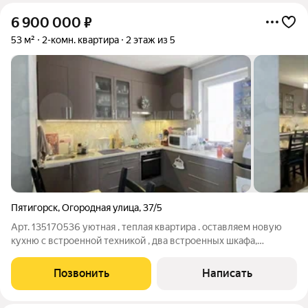
6 900 000
₽
53 м²
2-комн. квартира
2 этаж из 5
Пятигорск
,
Огородная улица
,
37/5
Арт. 135170536 уютная , теплая квартира . оставляем новую
кухню с встроенной техникой , два встроенных шкафа,
кондиционер . ремонт свежий. Вложений не требует.
котельная своя на наш корпус, что позволяет коммунальные
Позвонить
Написать
платежи снизить вдвое .