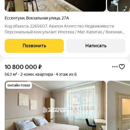
Ессентуки
,
Вокзальная улица
,
27А
Код объекта: 2265607. Авалон Агентство Недвижимости
Персональный консультант Ипотека / Мат. Капитал./ Военная
ипотека Юр. Сопровождение Просторная квартира в шаге от
Курортной зоны. Улучшенная планировка; Изолированные
Позвонить
Написать
спальни; Пластиковые окна;
10 800 000
₽
56,1 м²
2-комн. квартира
4 этаж из 6
онлайн показ