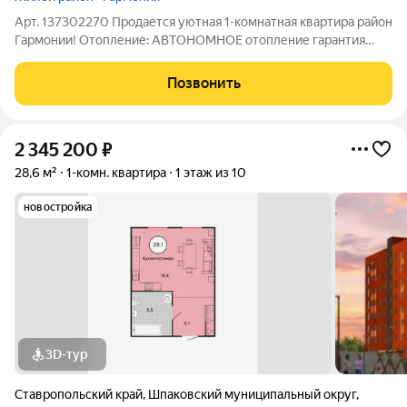
Арт. 137302270 Продается уютная 1-комнатная квартира район
Гармонии! Отопление: АВТОНОМНОЕ отопление гарантия
тепла и комфорта в любое время года. Идеальный вариант для
комфортной жизни или выгодной инвестиции! Основные
Позвонить
преимущества: Площадь:
2 345 200
₽
28,6 м²
1-комн. квартира
1 этаж из 10
новостройка
3D-тур
Ставропольский край
,
Шпаковский муниципальный округ
,