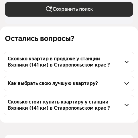
Сохранить поиск
Остались вопросы?
Сколько квартир в продаже у станции
Вязники (141 км) в Ставропольском крае ?
На Яндекс Недвижимости в продаже у станции 
Вязники (141 км) в Ставропольском крае 559 
Как выбрать свою лучшую квартиру?
квартир, из них 2 объявления от собственников, 79 
Чтобы купить квартиру до 2,5 млн рублей у 
объявлений от агентств, 478 объявлений от 
станции Вязники (141 км), воспользуйтесь тепловой 
Сколько стоит купить квартиру у станции
застройщиков
Вязники (141 км) в Ставропольском крае ?
картой для оценки инфраструктуры и 
транспортной доступности в выбранном районе у 
Цена за квадратный 
41 692 — 143 713 ₽
станции Вязники (141 км) в Ставропольском крае
метр
Для легкого выбора подходящей квартиры в 
Площадь
16 — 57 м²