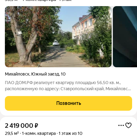
Михайловск
,
Южный заезд
,
10
ПАО ДОМ.РФ реализует квартиру площадью 56,50 кв. м.,
расположенную по адресу: Ставропольский край, Михайловск
г., Южный заезд,10. Информация об объекте: Один
собственник (юридическое лицо). Кадастровый номер объекта
Позвонить
недвижимости: 26:11:020152:729
2 419 000
₽
29,5 м²
1-комн. квартира
1 этаж из 10