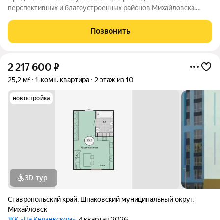
перспективных и благоустроенных районов Михайловска.
Объект расположен в пешей доступности от всей
необходимой инфраструктуры: общеобразовательной школы
Позвонить
и детских садов, супермаркетов «Пятерочка» и
2 217 600
₽
25,2 м²
1-комн. квартира
2 этаж из 10
новостройка
3D-тур
Ставропольский край
,
Шпаковский муниципальный округ
,
Михайловск
ЖК «На Князевском»
, 4 квартал 2026