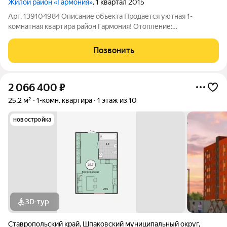
Жилой район «Гармония»
, 1 квартал 2015
Арт. 139104984 Описание объекта Продается уютная 1-
комнатная квартира район Гармония! Отопление:
Индивидуальное отопление гарантия тепла и комфорта в
любое время года. Идеальный вариант для комфортной жизни
Позвонить
или выгодной инвестиции! Основные
2 066 400
₽
25,2 м²
1-комн. квартира
1 этаж из 10
новостройка
3D-тур
Ставропольский край
,
Шпаковский муниципальный округ
,