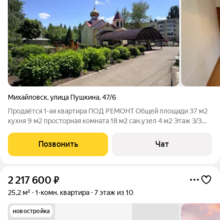
Михайловск
,
улица Пушкина
,
47/6
Продаётся 1-ая квартира ПОД РЕМОНТ Общей площади 37 м2
кухня 9 м2 просторная комната 18 м2 сан.узел 4 м2 Этаж 3/3
Отопление автономное. Малоквартирный дом , 2008г
постройки. Хорошо развитая инфраструктура района, рядом
Позвонить
Чат
школа, поликлиника, церковь
2 217 600
₽
25,2 м²
1-комн. квартира
7 этаж из 10
новостройка