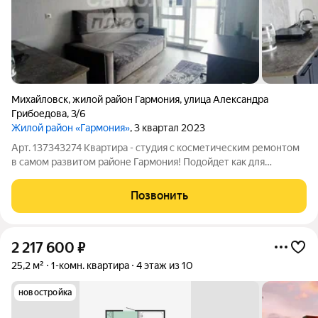
Михайловск
,
жилой район Гармония
,
улица Александра
Грибоедова
,
3/6
Жилой район «Гармония»
, 3 квартал 2023
Арт. 137343274 Квартира - студия с косметическим ремонтом
в самом развитом районе Гармония! Подойдет как для
собственного проживания, так и для сдачи в аренду. Во дворе
детская площадка, Wb, Ozon. Развитая инфраструктура рядом
Позвонить
детский сад и школа 23,
2 217 600
₽
25,2 м²
1-комн. квартира
4 этаж из 10
новостройка