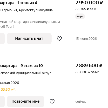
2 950 000
₽
вартира · 1 этаж из 4
86 765 ₽ за м²
н Гармония
,
Архитектурная улица
»
торг
мнатной квартиры с индивидуальным
сё! Торг!
Написать в чат
15 июня 2026
2 889 600
₽
 квартира · 9 этаж из 10
86 000 ₽ за м²
аковский муниципальный округ
,
квартал 2026
 33.60 м².
Позвоните мне
сейчас