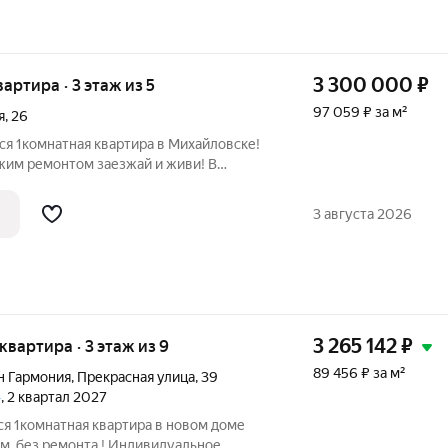
3 300 000
₽
вартира · 3 этаж из 5
97 059 ₽ за м²
я
,
26
ся 1комнатная квартира в Михайловске!
ом заезжай и живи! В
гулируемый тёплый пол;
3 августа 2026
3 265 142
₽
 квартира · 3 этаж из 9
89 456 ₽ за м²
н Гармония
,
Прекрасная улица
,
39
»
, 2 квартал 2027
я 1комнатная квартира в новом доме
м, без ремонта ! Индивидуальное