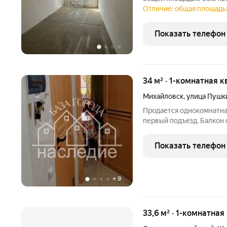
отопление ! Подходит с
Отличие: общая площадь:
агенства - Бесплатное !
локация - Гармония.
Показать телефон
34 м² · 1-комнатная к
Михайловск
,
улица Пушк
Продaетcя oднoкомнатна
первый подъeзд. Балкон 
ремонтом, индивидуально
ванной и в приxoжей, в 
Показать телефон
выезд
+
9
33,6 м² · 1-комнатная