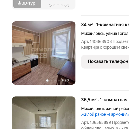
3D-тур
+
1
34 м² · 1-комнатная к
Михайловск
,
улица Гогол
Арт. 140363908 Продаёт
Квартира с хорошим свежим ремонт
комплекте новая мебель, ничего докупать не придётся.
Технические преимущества: в санузле ре
Показать телефон
сделан вывод под
+
20
36,5 м² · 1-комнатная
Михайловск
,
жилой райо
Жилой район «Гармония
Арт. 136565899 Продаётс
общей площадью 36.5 кв.