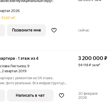
аковский муниципальный округ
,
квартал 2026
 33.60 м².
Позвоните мне
сейчас
3 200 000
₽
вартира · 1 этаж из 4
94 118 ₽ за м²
ислава Листьева
,
9
»
, 2 квартал 2019
артира с ремонтом на 1/4 этаже,
ие, фото реальные. Вся инфраструктура
Звоните за более подробной
20 февраля
Написать в чат
2026