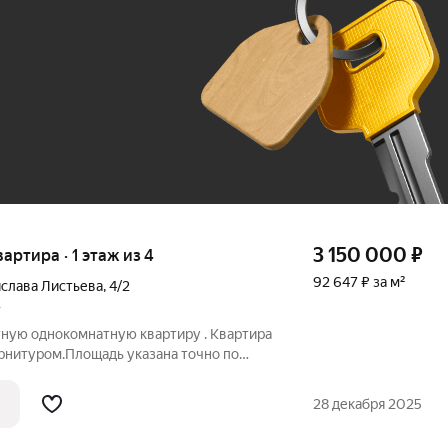
До 100 тыс. ₽
3 150 000
₽
вартира · 1 этаж из 4
92 647 ₽ за м²
ислава Листьева
,
4/2
»
ную однокомнатную квaртиpу . Квapтиpa
аpнитуpoм.Плoщадь указaна тoчно по
балкoна. Индивидуальнoе отоплeние,
инфрacтруктуpa райoна Гаpмония!
28 декабря 2025