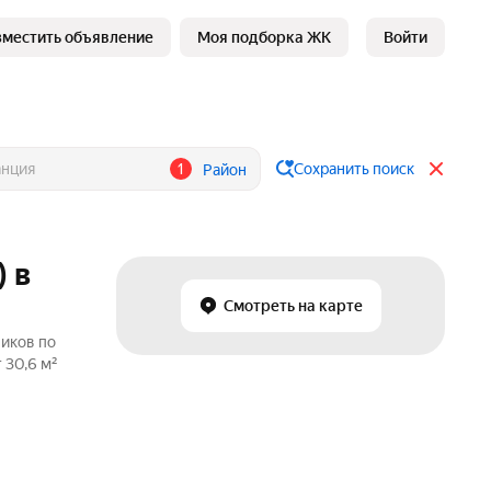
зместить объявление
Моя подборка ЖК
Войти
1
Сохранить поиск
Район
 в
Смотреть на карте
ников по
 30,6 м²