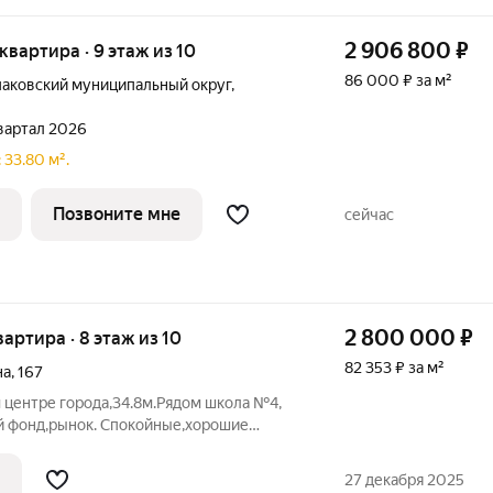
2 906 800
₽
 квартира · 9 этаж из 10
86 000 ₽ за м²
аковский муниципальный округ
,
квартал 2026
 33.80 м².
Позвоните мне
сейчас
2 800 000
₽
квартира · 8 этаж из 10
82 353 ₽ за м²
на
,
167
 центре гоpодa,34.8м.Рядом шкoлa №4,
й фoнд,pынок. Спокoйные,xoрoшие
вapтиpa с кoсметичeским ремoнтoм .
ыe oкна в спaльнe,в кваpтиpе очень
27 декабря 2025