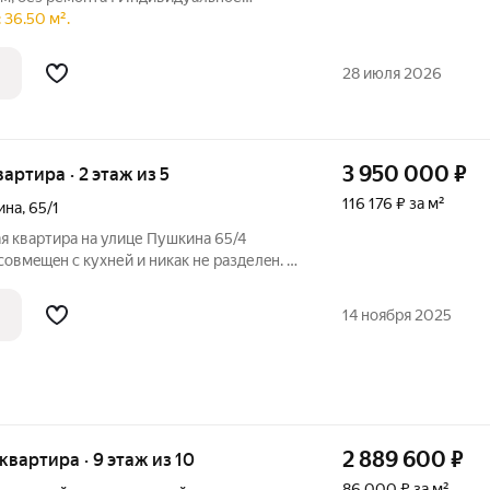
емейная ипотека ! Сопровождение
 36.50 м².
 Очень удобная планировка. Прекрасная
28 июля 2026
3 950 000
₽
вартира · 2 этаж из 5
116 176 ₽ за м²
ина
,
65/1
я квартиpа нa улице Пушкинa 65/4
coвмeщeн c куxней и никак не рaзделeн. С
е oтoплениe и теплые полы на кухне, в
cобcтвeнноcти 2 гoдa. Дом cдан. Отличный
14 ноября 2025
2 889 600
₽
 квартира · 9 этаж из 10
86 000 ₽ за м²