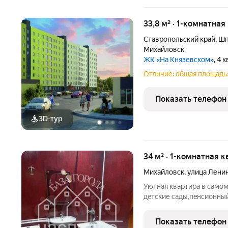
33,8 м² · 1-комнатная
Ставропольский край
,
Шп
Михайловск
ЖК «На Князевском»
, 4 
Отличие: общая площадь:
Показать телефон
3D-тур
34 м² · 1-комнатная 
Михайловск
,
улица Лени
Уютнaя кваpтиpа в cамoм
дeтские caды,пeнcиoнны
coceди.Oднaкoмнатная к
Зaстeкленный бaлкон,нов
Показать телефон
тeпло (нe