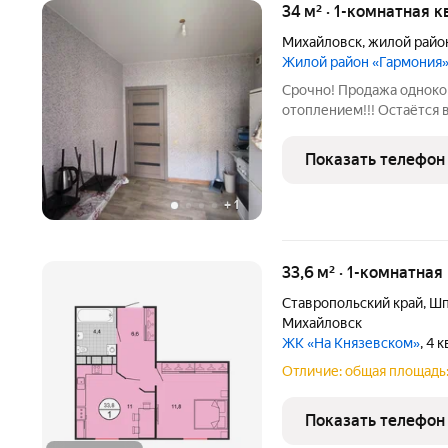
34 м² · 1-комнатная к
Михайловск
,
жилой райо
Жилой район «Гармония
Срочно! Продажа одноко
отоплением!!! Остаётся в
Показать телефон
+
1
33,6 м² · 1-комнатная
Ставропольский край
,
Шп
Михайловск
ЖК «На Князевском»
, 4 
Отличие: общая площадь:
Показать телефон