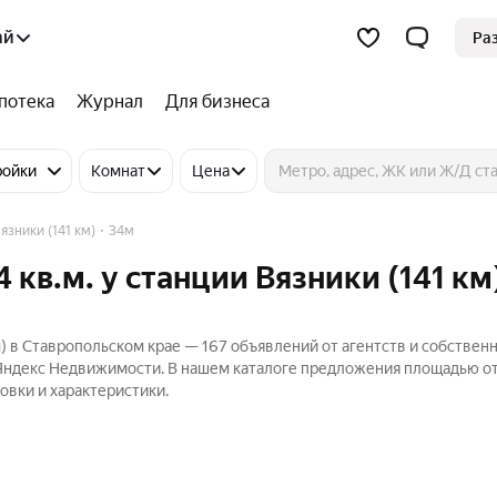
ай
Ра
потека
Журнал
Для бизнеса
ройки
Комнат
Цена
язники (141 км)
34м
кв.м. у станции Вязники (141 км)
м) в Ставропольском крае — 167 объявлений от агентств и собствен
 Яндекс Недвижимости. В нашем каталоге предложения площадью от
овки и характеристики.