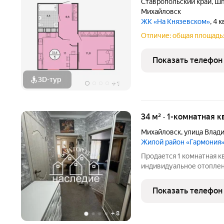
Ставропольский край
,
Шп
Михайловск
ЖК «На Князевском»
, 4 
Отличие: общая площадь:
Показать телефон
3D-тур
+
1
34 м² · 1-комнатная к
Михайловск
,
улица Влад
Жилой район «Гармония
Продается 1 комнатная кв
индивидуальное отоплен
в шаговой доступности. 
информацией.
Показать телефон
+
8