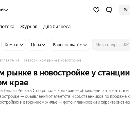
ай
Ра
потека
Журнал
Для бизнеса
Комнат
Цена
Взнос и платёж
еплая Речка
На вторичном рынке в новостройке
м рынке в новостройке у станции
ом крае
и Теплая Речка в Ставропольском крае — объявления от агентств и
востройке — объявления от агентств и собственников по продаже к
стройках и вторичном жилье — фото, планировки и характеристики