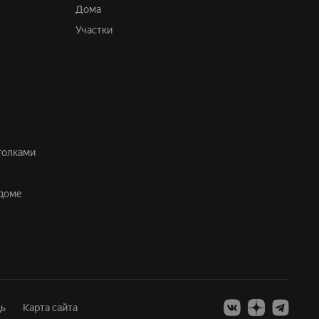
Дома
Участки
отолками
 доме
ь
Карта сайта