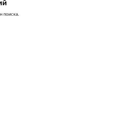
ий
н поиска.