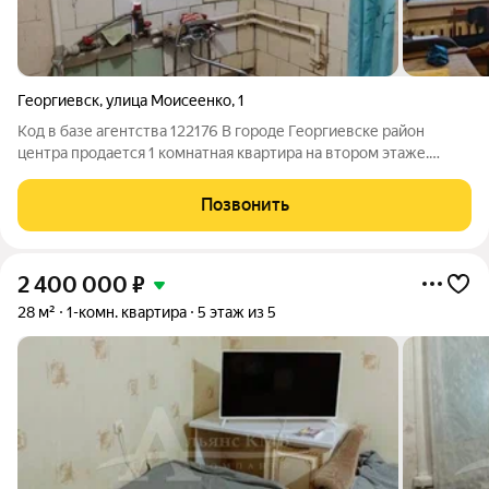
Георгиевск
,
улица Моисеенко
,
1
Код в базе агентства 122176 В городе Георгиевске район
центра продается 1 комнатная квартира на втором этаже.
Пластиковые окна, пол паркет. Хорошее месторасположение,
ремонт можно сделать на свой вкус новым собственникам.
Позвонить
2 400 000
₽
28 м²
1-комн. квартира
5 этаж из 5