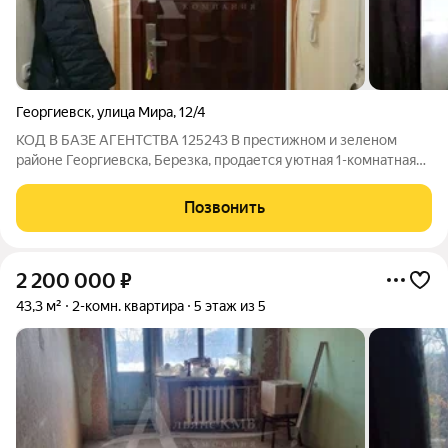
Георгиевск
,
улица Мира
,
12/4
КОД В БАЗЕ АГЕНТСТВА 125243 В престижном и зеленом
районе Георгиевска, Березка, продается уютная 1-комнатная
квартира. Это идеальное жилье для тех, кто ценит комфорт и
спокойствие. Квартира с косметическим ремонтом,
Позвонить
обставлена мебелью и техникой.
2 200 000
₽
43,3 м²
2-комн. квартира
5 этаж из 5