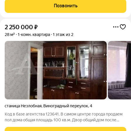
санузел совмещенный, требуется ремонт. Район с
Позвонить
максимально развитой инфраструктурой.
2 250 000
₽
28 м²
1-комн. квартира
1 этаж из 2
станица Незлобная
,
Виноградный переулок
,
4
Код в базе агентства 123641. В самом центре города продаем
пол дома общая площадь 100 кв.м. Двор общий,дом после
пожара ,требуется ремонт. Вода,отопления все свое. 4