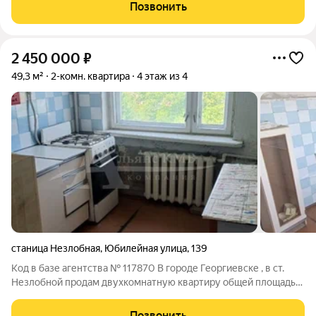
раздельные комнаты, большая кухня,есть ванна, туалет в дом.
Позвонить
Кирпичный гараж и
2 450 000
₽
49,3 м²
2-комн. квартира
4 этаж из 4
станица Незлобная
,
Юбилейная улица
,
139
Код в базе агентства № 117870 В городе Георгиевске , в ст.
Незлобной продам двухкомнатную квартиру общей площадью
49.3 кв.м . Комнаты и санузел раздельные, квартира требует
ремонта. В доме сделан капитальный ремонт.
Позвонить