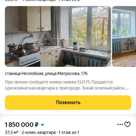
станица Незлобная
,
улица Матросова
,
176
При звонке сообщите номер заявки 122175 Продается
однокомнатная квартира в пригороде. Тихий зеленый район.
Место для парковки автомобиля. Квартира готова к продаже в
ней ни кто не живет. Требуется ремонт.
Позвонить
1 850 000
₽
37,3 м²
2-комн. квартира
1 этаж из 1