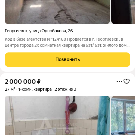
Георгиевск
,
улица Однобокова
,
26
Код в базе агентства № 124168 Продается в г. Георгиевск , в
центре города 2х комнатная квартира на 5эт/ 5эт. жилого дома.
Общая площадь квартиры 43.3м2. Рядом с домом расположена
школа № 1. Все в шаговой доступности- парк, магазины,
Позвонить
центральный
2 000 000
₽
27 м²
1-комн. квартира
2 этаж из 3