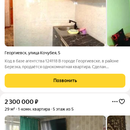
Георгиевск
,
улица Кочубея
,
5
Код в базе агентства 124118 В городе Георгиевске, в районе
Березка, продаётся однокомнатная квартира. Сделан
косметический ремонт. Окна ПВХ. Посмотреть объект можно в
любое удобное для Вас время, звоните!
Позвонить
2 300 000
₽
29 м²
1-комн. квартира
5 этаж из 5