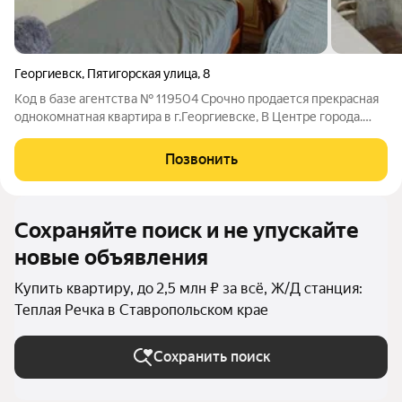
Георгиевск
,
Пятигорская улица
,
8
Код в базе агентства № 119504 Срочно продается прекрасная
однокомнатная квартира в г.Георгиевске, В Центре города.
Квартира находится на 5-ем этаже 5-ти этажного кирпичного
дома. Площадь квартиры 29,7 м2. В квартире требуется
Позвонить
ремонт, с/у совмещен.
Сохраняйте поиск и не упускайте
новые объявления
Купить квартиру, до 2,5 млн ₽ за всё, Ж/Д станция:
Теплая Речка в Ставропольском крае
Сохранить поиск