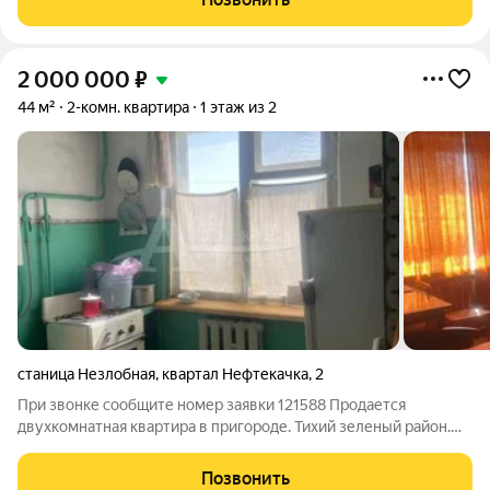
2 000 000
₽
44 м²
2-комн. квартира
1 этаж из 2
станица Незлобная
,
квартал Нефтекачка
,
2
При звонке сообщите номер заявки 121588 Продается
двухкомнатная квартира в пригороде. Тихий зеленый район.
Место для парковки автомобиля. Квартира готова к продаже в
ней ни кто не живет. Требуется ремонт.
Позвонить