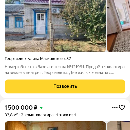
Георгиевск
,
улица Маяковского
,
57
Номер объекта в базе агентства №121991. Продаётся квартира
на земле в центре г. Георгиевска. Две жилых комнаты с
высокими потолками, отопление газом, удобства в доме,
кондиционер. Есть отдельный дворик и земля под огород.
Позвонить
Собственник взрослый.
1 500 000
₽
33,8 м²
2-комн. квартира
1 этаж из 1