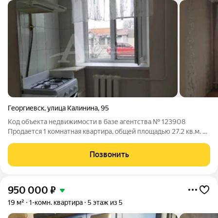
Георгиевск
,
улица Калинина
,
95
Код объекта недвижимости в базе агентства № 123908
Продается 1 комнатная квартира, общей площадью 27.2 кв.м. В
квартире сделан косметический ремонт. Компактная кухня.
Очень уютная. Документы в порядке, один собственник.
Позвонить
Первый этаж, окна на улицу
950 000
₽
19 м²
1-комн. квартира
5 этаж из 5