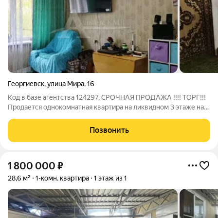
Георгиевск
,
улица Мира
,
16
Код в базе агентства 124297. СРОЧНАЯ ПРОДАЖА !!!! ТОРГ!!!
Продается однокомнатная квартира на ликвидном 3 этаже на
Березке, общая площадь 28 метров . В квартире пластиковые
окна, натяжные потолки. В шаговой доступности школы,
Позвонить
детские сады, остановка
1 800 000
₽
28,6 м²
1-комн. квартира
1 этаж из 1