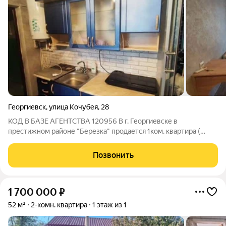
Георгиевск
,
улица Кочубея
,
28
КОД В БАЗЕ АГЕНТСТВА 120956 В г. Георгиевске в
престижном районе "Березка" продается 1ком. квартира (
комната со всеми удобствами). Внутри вас ждёт уют и
комфорт, который чувствуется благодаря хорошему ремонту.
Позвонить
В комнате все удобства, бойлер,
1 700 000
₽
52 м²
2-комн. квартира
1 этаж из 1