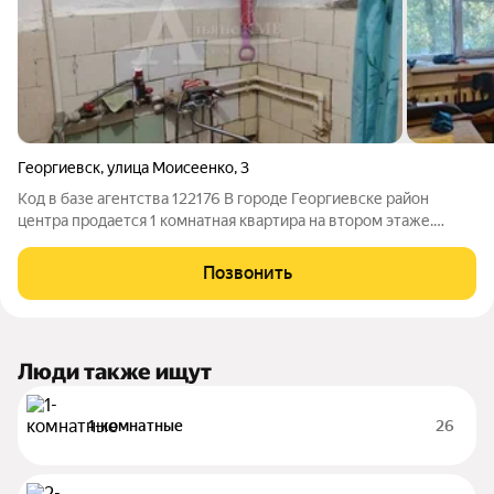
Георгиевск
,
улица Моисеенко
,
3
Код в базе агентства 122176 В городе Георгиевске район
центра продается 1 комнатная квартира на втором этаже.
Пластиковые окна, пол паркет. Хорошее месторасположение,
ремонт можно сделать на свой вкус новым собственникам.
Позвонить
Люди также ищут
1-комнатные
26