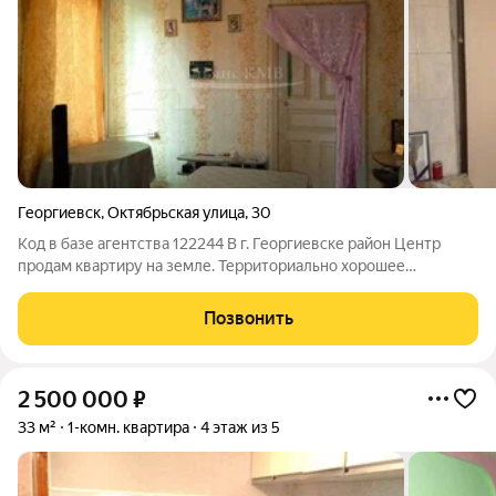
Георгиевск
,
Октябрьская улица
,
30
Код в базе агентства 122244 В г. Георгиевске район Центр
продам квартиру на земле. Территориально хорошее
расположение, в шаговой доступности детский сад, школа,
магазины. Имеется въезд, небольшой огород. В доме две
Позвонить
смежные комнаты, прихожая, кухня,
2 500 000
₽
33 м²
1-комн. квартира
4 этаж из 5