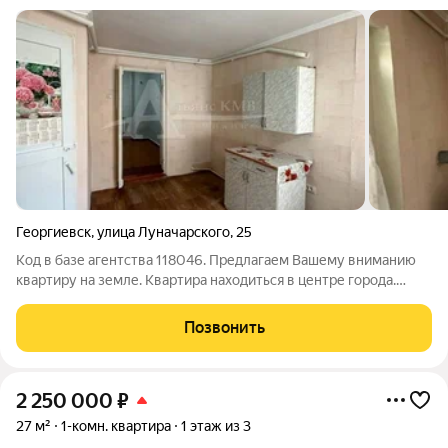
Георгиевск
,
улица Луначарского
,
25
Код в базе агентства 118046. Предлагаем Вашему вниманию
квартиру на земле. Квартира находиться в центре города.
Сделан косметический ремонт. Сан узел в квартире,
индивидуальное отопление, можно заходить и жить. Более
Позвонить
подробную информацию об этом и
2 250 000
₽
27 м²
1-комн. квартира
1 этаж из 3