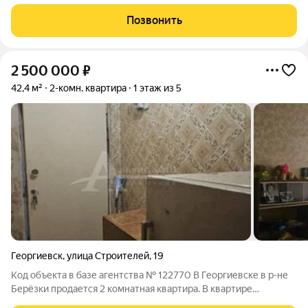
Район Центр . Квартира без ремонта . Все в шаговой
доступности школы , магазины ,Колхозный рынок, остановка
Позвонить
общественного транспорта .
2 500 000
₽
42,4 м²
2-комн. квартира
1 этаж из 5
Георгиевск
,
улица Строителей
,
19
Код объекта в базе агентства № 122770 В Георгиевске в р-не
Берёзки продается 2 комнатная квартира. В квартире
изолированные комнаты, выходят на разные стороны дома,