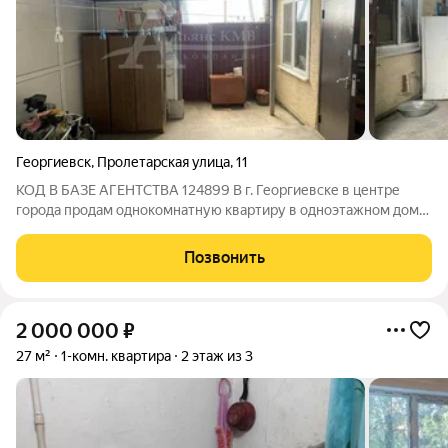
Георгиевск
,
Пролетарская улица
,
11
КОД В БАЗЕ АГЕНТСТВА 124899 В г. Георгиевске в центре
города продам однокомнатную квартиру в одноэтажном доме
(жакт) . Уютная комната , санузел совмещен. Двор закрыт со
всех сторон и накрыт. Обязательно позвоните для уточнения
Позвонить
интересующей Вас
2 000 000
₽
27 м²
1-комн. квартира
2 этаж из 3