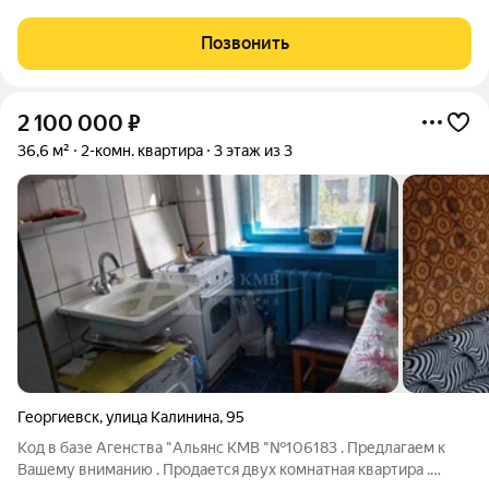
Позвонить
2 100 000
₽
36,6 м²
2-комн. квартира
3 этаж из 3
Георгиевск
,
улица Калинина
,
95
Код в базе Агенства "Альянс КМВ "№106183 . Предлагаем к
Вашему вниманию . Продается двух комнатная квартира .