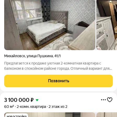
Михайловск
,
улица Пушкина
,
41/1
Предлагается к продаже уютная 2-комнатная квартира с
балконом в спокойном районе города. Отличный вариант для
семьи с детьми или для тех, кто ценит комфорт и развитую
инфраструктуру. В шаговой доступности расположены два
Позвонить
детских сада №29 и №15, а
3 100 000
₽
60 м²
2-комн. квартира
2 этаж из 2
новостройка