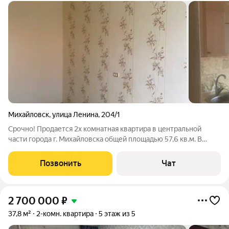
Михайловск
,
улица Ленина
,
204/1
Срочно! Продается 2х комнатная квартира в центральной
части города г. Михайловска общей площадью 57,6 кв.м. В
квартире требуется ремонт, с/у раздельные, комнаты
изолированные. Отопление центральное. В шаговой
Позвонить
Чат
доступности вся инфраструктура. В шаговой
2 700 000
₽
37,8 м²
2-комн. квартира
5 этаж из 5