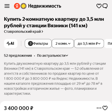
Купить 2-комнатную квартиру до 3,5 млн
рублей у станции Вязники (141 км)
Ставропольский край
AI
Фильтры
2 комн.
до 3,5 млн ₽
П
3
52 предложения
•
по актуальности
Купить двухкомнатную квартиру до 3,5 млн рублей у станции
Вязники (141 км) в Ставропольском крае — 52 объявления от
агентств и собственников по продаже квартир по цене от
1 800 000 ₽ до 3 800 000 ₽ на Яндекс Недвижимости. В
нашем каталоге предложения площадью от 29 м² до 78 м² в
новостройках и вторичном жилье — фото, планировки и
характеристики.
3 400 000
₽