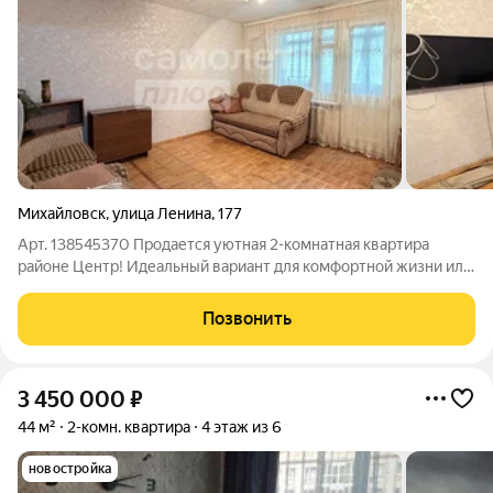
Михайловск
,
улица Ленина
,
177
Арт. 138545370 Продается уютная 2-комнатная квартира
районе Центр! Идеальный вариант для комфортной жизни или
выгодной инвестиции! Основные преимущества: Площадь:
49,9 кв.м оптимальное пространство для одного человека или
Позвонить
молодой пары с ребенком .
3 450 000
₽
44 м²
2-комн. квартира
4 этаж из 6
новостройка