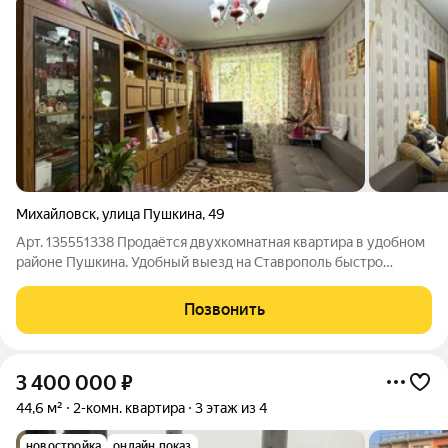
Михайловск
,
улица Пушкина
,
49
Арт. 135551338 Продаётся двухкомнатная квартира в удобном
районе Пушкина. Удобный выезд на Ставрополь быстро
добираться до города. Остановка маршрутного сообщения
рядом можно уехать в любую точку Михайловска и
Позвонить
Ставрополя. Сетевые магазины в
3 400 000
₽
44,6 м²
2-комн. квартира
3 этаж из 4
новостройка
онлайн показ