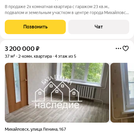
В продаже 2х комнатная квaртиpa с гаражом 23 кв.м.,
подвалом и земельным участком в центре города Михайловск,
район автостанции З-д Южный Всего два подъезда, тихий не
сквозной двор. 2/2 этажного, есть чердак! Новая крыша!
Позвонить
Чат
Заменены канализационные и
3 200 000
₽
37 м²
2-комн. квартира
4 этаж из 5
Михайловск
,
улица Ленина
,
167