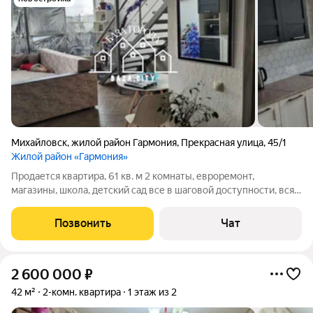
Михайловск
,
жилой район Гармония
,
Прекрасная улица
,
45/1
Жилой район «Гармония»
Продается квартира, 61 кв. м 2 комнаты, евроремонт,
магазины, школа, детский сад все в шаговой доступности, вся
инфраструктура развита, все вопросы по телефону,Помощь в
одобрении ипотеки
Позвонить
Чат
2 600 000
₽
42 м²
2-комн. квартира
1 этаж из 2