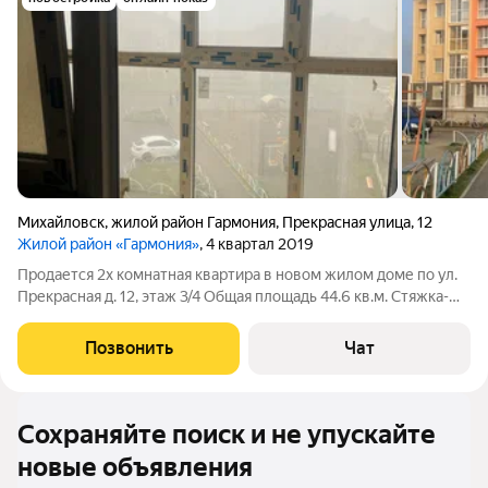
Михайловск
,
жилой район Гармония
,
Прекрасная улица
,
12
Жилой район «Гармония»
, 4 квартал 2019
Продается 2х комнатная квартира в новом жилом доме по ул.
Прекрасная д. 12, этаж 3/4 Общая площадь 44.6 кв.м. Стяжка-
штукатурка. с/у раздельный, из кухни балкон. В доме один
подъезд на 36 квартир, просторный современный холл,
Позвонить
Чат
закрытая секция с
Сохраняйте поиск и не упускайте
новые объявления