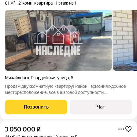
61 м²
2-комн. квартира
1 этаж из 1
Михайловск
,
Гвардейская улица
,
6
Продам двухкомнатную квартиру! Район Гармония!Удобное
месторасположение, все в шаговой доступности:
школа,дет.сад,рынок,магазины,аптеки.Закрытый
асфольтированный двор,ворота, парковка для
Позвонить
Чат
авто.Индивидуальное отопление, коммуникации все
центральные,
3 050 000
₽