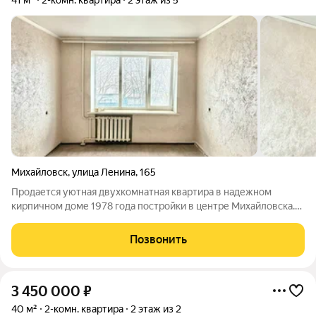
41 м²
2-комн. квартира
2 этаж из 5
Михайловск
,
улица Ленина
,
165
Продается уютная двухкомнатная квартира в надежном
кирпичном доме 1978 года постройки в центре Михайловска.
Капитальные стены, проверенные временем коммуникации и
отличная транспортная доступность делают это предложение
Позвонить
идеальным для семьи. Ключевые
3 450 000
₽
40 м²
2-комн. квартира
2 этаж из 2