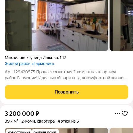
Михайловск
,
улица Ишкова
,
147
Жилой район «Гармония»
Арт. 129420575 Продается уютная 2-комнатная квартира
район Гармонии! Идеальный вариант для комфортной жизни
или выгодной инвестиции! Основные преимущества: Площадь:
40кв.м оптимальное пространство для одного человека или
Позвонить
молодой пары. Состояние:
3 200 000
₽
39,7 м²
2-комн. квартира
4 этаж из 5
новостройка
онлайн показ