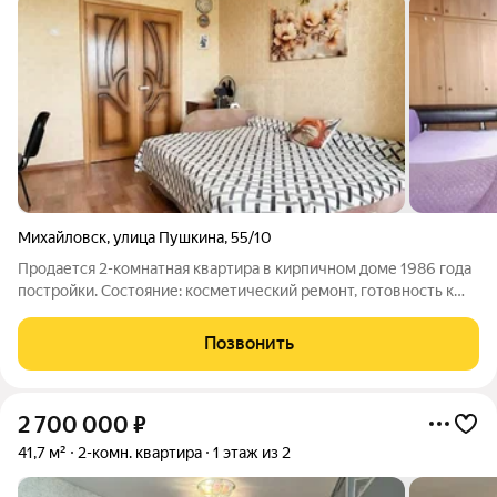
Михайловск
,
улица Пушкина
,
55/10
Продается 2-комнатная квартира в кирпичном доме 1986 года
постройки. Состояние: косметический ремонт, готовность к
заселению без дополнительных вложений. Комнаты
изолированные, санузел раздельный. Оптимальное
Позвонить
распределение зон для семьи или сдачи в
2 700 000
₽
41,7 м²
2-комн. квартира
1 этаж из 2