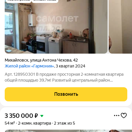
Михайловск
,
улица Антона Чехова
,
42
Жилой район «Гармония»
, 3 квартал 2024
Арт. 128950301 В продаже просторная 2-комнатная квартира
общей площадью 39,7м! Развитый центральный район
г.Михайловск, с полностью сформированной инфраструктурой
Звоните, не откладывайте с просмотром!!! Описание: Уютная
Позвонить
кухня с выходом на
3 350 000
₽
54 м²
2-комн. квартира
2 этаж из 5