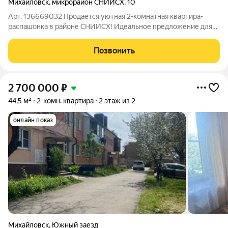
Михайловск
,
микрорайон СНИИСХ
,
10
Арт. 136669032 Продается уютная 2-комнатная квартира-
распашонка в районе СНИИСХ! Идеальное предложение для
комфортной жизни: просторная квартира изолированые
комнаты, из гостиной есть выход на балкон, где можно
Позвонить
наслаждаться утренним кофе. В квартире
2 700 000
₽
44,5 м²
2-комн. квартира
2 этаж из 2
онлайн показ
Михайловск
,
Южный заезд