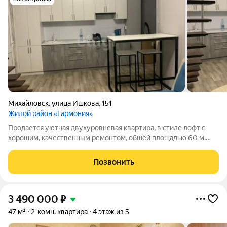
Михайловск
,
улица Ишкова
,
151
Жилой район «Гармония»
Продается уютная двухуровневая квартира, в стиле лофт с
хорошим, качественным ремонтом, общей площадью 60 м.
Имеется общедомовое отопление, встроенный шкаф, бойлер
водонагреватель. В квартире панорамное остекление, которое
Позвонить
не оставит вас
3 490 000
₽
47 м²
2-комн. квартира
4 этаж из 5