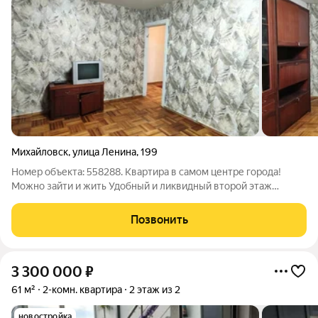
Михайловск
,
улица Ленина
,
199
Номер объекта: 558288. Квартира в самом центре города!
Можно зайти и жить Удобный и ликвидный второй этаж
Распашонка , окна выходят на обе стороны Коммунальные
платежи маленькие В шаговой доступности детсад номер 35,
Позвонить
школа номер 4 Рядом торговый
3 300 000
₽
61 м²
2-комн. квартира
2 этаж из 2
новостройка