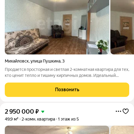
Михайловск
,
улица Пушкина
,
3
Продается просторная и светлая 2-комнатная квартира для тех,
кто ценит тепло и тишину кирпичных домов. Идеальный
вариант: «Заходи и живи»! Первый этаж самый
востребованный и комфортный «золотой» этаж. Квартира
Позвонить
очень теплая зимой. Вся мебель
2 950 000
₽
49,9 м²
2-комн. квартира
1 этаж из 5