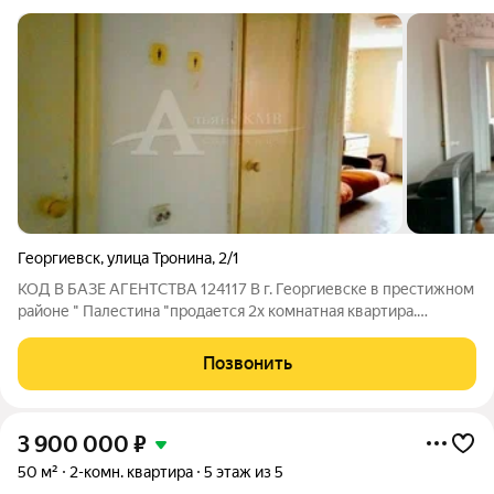
Георгиевск
,
улица Тронина
,
2/1
КОД В БАЗЕ АГЕНТСТВА 124117 В г. Георгиевске в престижном
районе " Палестина "продается 2х комнатная квартира.
Светлая и уютная квартира, под себя можно сделать ремонт.
Комнаты раздельные, санузел раздельный, большая прихожая,
Позвонить
просторная кухонная
3 900 000
₽
50 м²
2-комн. квартира
5 этаж из 5