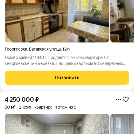
Георгиевск
,
Батакская улица
,
12/1
Номер заявки 118402 Продается 2-х ком.квартира в г.
Георгиевске р-н Березка. Площадь квартиры 50 квадратных
метров. Кухня 10 квадратных метров. Замечательная
планировка, выполненная по образцу района «Палестина».
Позвонить
Квартира находится на втором этаже
4 250 000
₽
50 м²
2-комн. квартира
1 этаж из 9