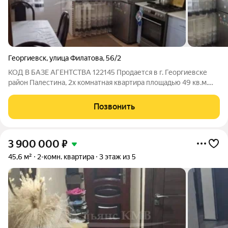
Георгиевск
,
улица Филатова
,
56/2
КОД В БАЗЕ АГЕНТСТВА 122145 Продается в г. Георгиевске
район Палестина, 2х комнатная квартира площадью 49 кв.м.
Комнаты изолированные. Квартира с хорошим ремонтом:
натяжные потолки. окна пластиковые, раздельный сан/узел.,
Позвонить
ванная в кафеле., лоджия
3 900 000
₽
45,6 м²
2-комн. квартира
3 этаж из 5