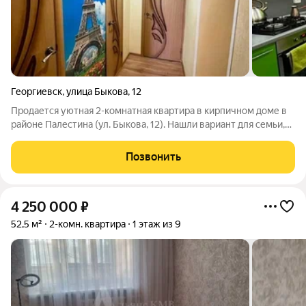
Георгиевск
,
улица Быкова
,
12
Продается уютная 2-комнатная квартира в кирпичном доме в
районе Палестина (ул. Быкова, 12). Нашли вариант для семьи,
которая ценит тишину, тепло и не хочет тратить полгода на
стройку. Заходите и живите здесь уже всё готово. Ключевые
Позвонить
преимущества
4 250 000
₽
52,5 м²
2-комн. квартира
1 этаж из 9