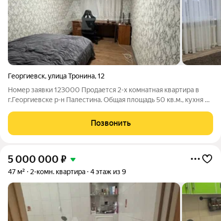
Георгиевск
,
улица Тронина
,
12
Номер заявки 123000 Продается 2-х комнатная квартира в
г.Георгиевске р-н Палестина. Общая площадь 50 кв.м., кухня 8
кв. В квартире выполнен косметический ремонт, комнаты
изолированные. Вся инфраструктура в шаговой доступности.
Позвонить
5 000 000
₽
47 м²
2-комн. квартира
4 этаж из 9