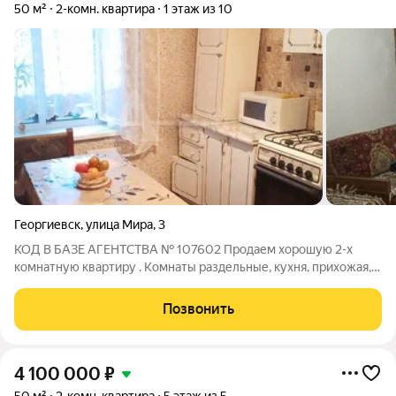
50 м²
2-комн. квартира
1 этаж из 10
Георгиевск
,
улица Мира
,
3
КОД В БАЗЕ АГЕНТСТВА № 107602 Продаем хорошую 2-х
комнатную квартиру . Комнаты раздельные, кухня, прихожая,
раздельный санузел. Очень удобный 1-й этаж. Без долгов, без
обременений, прописана только хозяйка, Продажа в связи с
Позвонить
переездом. Вся
4 100 000
₽