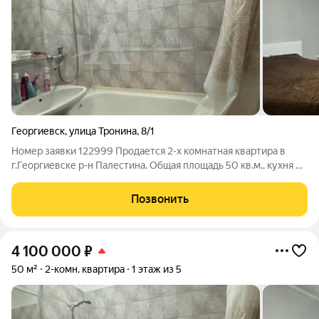
Георгиевск
,
улица Тронина
,
8/1
Номер заявки 122999 Продается 2-х комнатная квартира в
г.Георгиевске р-н Палестина. Общая площадь 50 кв.м., кухня 8
кв. В квартире выполнен косметический ремонт, комнаты
изолированные. Вся инфраструктура в шаговой доступности.
Позвонить
4 100 000
₽
50 м²
2-комн. квартира
1 этаж из 5