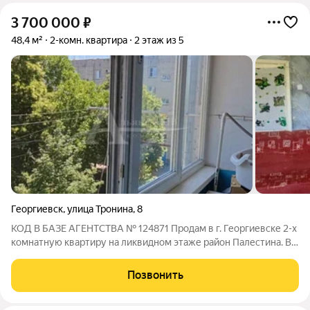
3 700 000
₽
48,4 м²
2-комн. квартира
2 этаж из 5
Георгиевск
,
улица Тронина
,
8
КОД В БАЗЕ АГЕНТСТВА № 124871 Продам в г. Георгиевске 2-х
комнатную квартиру на ликвидном этаже район Палестина. В
квартире требуется ремонт, окна ПВХ. Развитый микрорайон:
детский сад, школа, магазины и т.д. в шаговой доступности.
Позвонить
Посмотреть