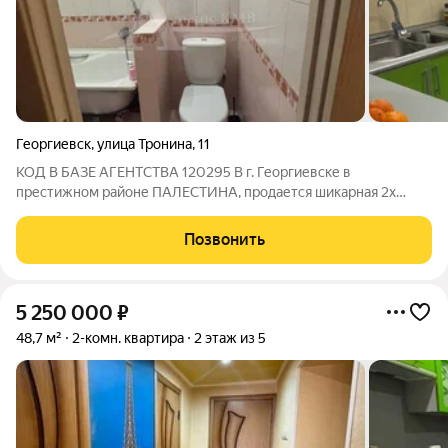
Георгиевск
,
улица Тронина
,
11
КОД В БАЗЕ АГЕНТСТВА 120295 В г. Георгиевске в
престижном районе ПАЛЕСТИНА, продается шикарная 2х
комнатная квартира. Внутри вас ждёт уют и комфорт ,который
чувствуется благодаря хорошему свежему, дорогому
Позвонить
ремонту. В доме есть 2 просторные спальные
5 250 000
₽
48,7 м²
2-комн. квартира
2 этаж из 5