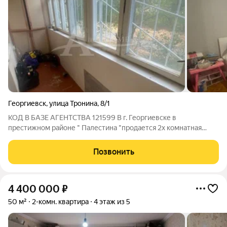
Георгиевск
,
улица Тронина
,
8/1
КОД В БАЗЕ АГЕНТСТВА 121599 В г. Георгиевске в
престижном районе " Палестина "продается 2х комнатная
квартира. Внутри вас ждёт уют и комфорт. Светлая и уютная
квартира, под себя можно сделать ремонт. Идеальный вариант
Позвонить
под сдачу или аренду. ШИКАРНОЕ
4 400 000
₽
50 м²
2-комн. квартира
4 этаж из 5