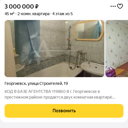
3 000 000
₽
45 м²
2-комн. квартира
4 этаж из 5
Георгиевск
,
улица Строителей
,
19
КОД В БАЗЕ АГЕНТСТВА 119860 В г. Георгиевске в
престижном районе продается двух комнатная квартира!
Квартира имеет площадь 45 кв. Внутри вас ждёт уют и
комфорт, который чувствуется благодаря хорошей
Позвонить
планировке!. В квартире есть 2 просторные,