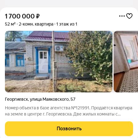
1 700 000
₽
52 м²
2-комн. квартира
1 этаж из 1
Георгиевск
,
улица Маяковского
,
57
Номер объекта в базе агентства №121991. Продаётся квартира
на земле в центре г. Георгиевска. Две жилых комнаты с
высокими потолками, отопление газом, удобства в доме,
кондиционер. Есть отдельный дворик и земля под огород.
Позвонить
Собственник взрослый.