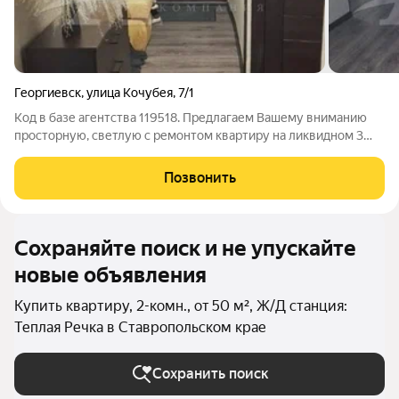
Георгиевск
,
улица Кочубея
,
7/1
Код в базе агентства 119518. Предлагаем Вашему вниманию
просторную, светлую с ремонтом квартиру на ликвидном 3
этаже, 5 ти этажного дома. Общая площадь 45,60 кв.м.жилая
36кв.м. кухня 5,40 кв.м. Район с максимально развитой
Позвонить
инфраструктурой и
Сохраняйте поиск и не упускайте
новые объявления
Купить квартиру, 2-комн., от 50 м², Ж/Д станция:
Теплая Речка в Ставропольском крае
Сохранить поиск