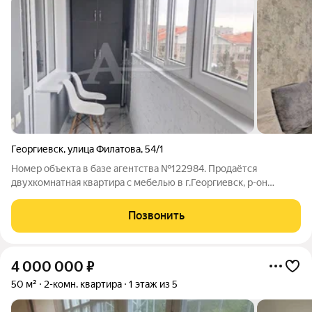
Георгиевск
,
улица Филатова
,
54/1
Номер объекта в базе агентства №122984. Продаётся
двухкомнатная квартира с мебелью в г.Георгиевск, р-он
"Палестина". Современный ремонт: ламинат, плитка, пвх.
Улучшенная планировка: большая лоджия с двумя выходами,
Позвонить
раздельный санузел. Окна выходят на
4 000 000
₽
50 м²
2-комн. квартира
1 этаж из 5