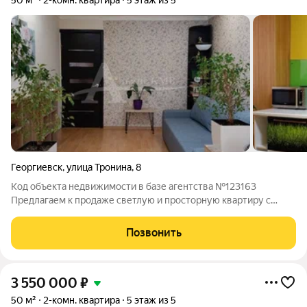
50 м²
2-комн. квартира
5 этаж из 5
Георгиевск
,
улица Тронина
,
8
Код объекта недвижимости в базе агентства №123163
Предлагаем к продаже светлую и просторную квартиру с
продуманной планировкой, расположенную в живописном
городе Георгиевске. Общая площадь 50 кв.м. идеальное
Позвонить
пространство для создания уютного
3 550 000
₽
50 м²
2-комн. квартира
5 этаж из 5