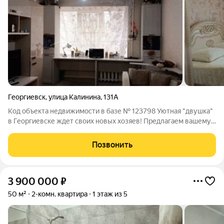
Георгиевск
,
улица Калинина
,
131А
Код объекта недвижимости в базе № 123798 Уютная "двушка"
в Георгиевске ждет своих новых хозяев! Предлагаем вашему
вниманию светлую и теплую квартиру в районе Палестина
города Георгиевска. Общая площадь 50 квадратных метров,
Позвонить
что делает ее идеальным
3 900 000
₽
50 м²
2-комн. квартира
1 этаж из 5