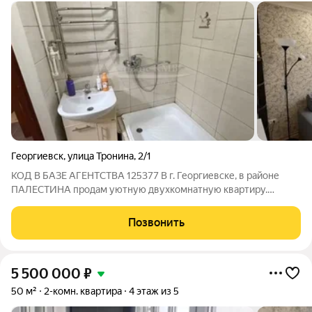
Георгиевск
,
улица Тронина
,
2/1
КОД В БАЗЕ АГЕНТСТВА 125377 В г. Георгиевске, в районе
ПАЛЕСТИНА продам уютную двухкомнатную квартиру.
Хорошее расположение, лучший район города - в шаговой
доступности школы, детские сады, ГИПТ, колледж, остановки
Позвонить
общественного автотранспорта,
5 500 000
₽
50 м²
2-комн. квартира
4 этаж из 5