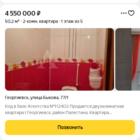
4 550 000
₽
50,2 м²
2-комн. квартира
1 этаж из 5
Георгиевск
,
улица Быкова
,
77/1
Код в базе Агентства №112402 Продается двухкомнатная
квартира г.Георгиевск, район Палестина. Квартира
расположена на первом этаже пятиэтажного дома. Отличная
планировка, комнаты изолированы, санузел раздельный,
Позвонить
просторная кухня, лоджия. Развита вся