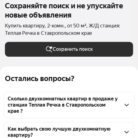
Сохраняйте поиск и не упускайте
новые объявления
Купить квартиру, 2-комн., от 50 м², Ж/Д станция:
Теплая Речка в Ставропольском крае
Сохранить поиск
Остались вопросы?
Сколько двухкомнатных квартир в продаже у
станции Теплая Речка в Ставропольском
крае ?
На Яндекс Недвижимости в продаже у станции 
Теплая Речка в Ставропольском крае 74 
Как выбрать свою лучшую двухкомнатную
квартиру?
двухкомнатных квартиры, из них 2 объявления от 