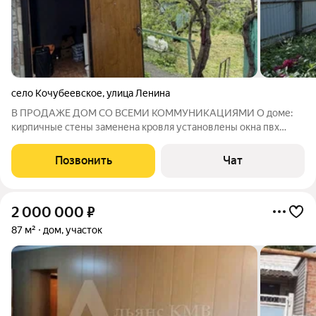
село Кочубеевское
,
улица Ленина
В ПРОДАЖЕ ДОМ СО ВСЕМИ КОММУНИКАЦИЯМИ О доме:
кирпичные стены заменена кровля установлены окна пвх
центральная канализация газ в доме участок большой,
правильной формы парковочное место для машины 4 комнаты
Позвонить
Чат
санузел в доме На участке гараж и
2 000 000
₽
87 м²
дом, участок