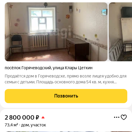
посёлок Горячеводский
,
улица Клары Цеткин
Продаётся дом в Горячеводске, прямо возле лицея удобно для
семьи с детьми. Площадь основного дома 54 кв. м, кухня
отдельная, но при желании её легко объединить с общей
комнатой. Во дворе ещё один недостроенный объект
Позвонить
площадью 29 кв. м: планировался
2 800 000
₽
73,4 м²
дом, участок