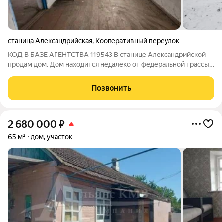
станица Александрийская
,
Кооперативный переулок
КОД В БАЗЕ АГЕНТСТВА 119543 В станице Александрийской
продам дом. Дом находится недалеко от федеральной трассы.
На большом земельном участке (17 соток) стоит недострой,
что дает возможность для дальнейшего строительства и
Позвонить
развития. В пешей
2 680 000
₽
65 м²
дом, участок