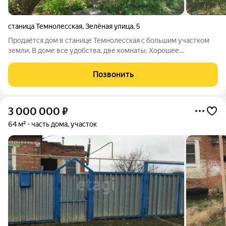
станица Темнолесская
,
Зелёная улица
,
5
Продаётся дом в станице Темнолесская с большим участком
земли. В доме все удобства, две комнаты. Хорошее
местоположение дома, центр, асфальтированная улица.
Подходит для ведения личного подсобного хозяйства. Объект
Позвонить
в нашей базе Z4956
3 000 000
₽
64 м²
часть дома, участок