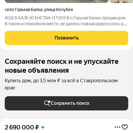
село Горькая Балка
,
улица Кочубея
КОД В БАЗЕ АГЕНСТВА 117209 В с.Горькая Балка ,продам дом.
В тихом и спокойном месте ,не далеко главная дорога села .во
дворе еще один дом.Имеется огород 14 соток.
Позвонить
Сохраняйте поиск и не упускайте
новые объявления
Купить дом, до 3,5 млн ₽ за всё в Ставропольском
крае
Сохранить поиск
2 690 000
₽