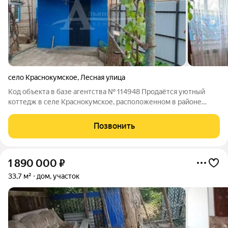
село Краснокумское
,
Лесная улица
Код объекта в базе агентства № 114948 Продаётся уютный
коттедж в селе Краснокумское, расположенном в районе
"Сафоновой дачи". Это место является историческим и
экологически чистым, что делает его идеальным для тех, кто
Позвонить
ищет спокойствие и гармонию с
1 890 000
₽
33,7 м²
дом, участок