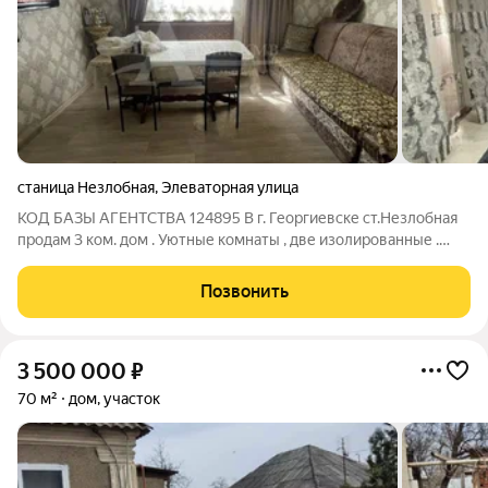
станица Незлобная
,
Элеваторная улица
КОД БАЗЫ АГЕНТСТВА 124895 В г. Георгиевске ст.Незлобная
продам 3 ком. дом . Уютные комнаты , две изолированные .
Свежий ремонт , натяжные потолки , из кухни еще один выход
во двор .Отопление электрическое с теплыми полами , вода
Позвонить
скважина с
3 500 000
₽
70 м²
дом, участок