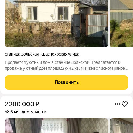
станица Зольская
,
Красноярская улица
Продается уютный дом в станице Зольской Предлагается к
продаже уютный дом площадью 42 кв. м в живописном районе
станицы Зольской. В доме проведены все коммуникации: вода,
электричество и газ. К дому прилагается 10 соток земли.
Позвонить
Участок можно
2 200 000
₽
58,6 м²
дом, участок