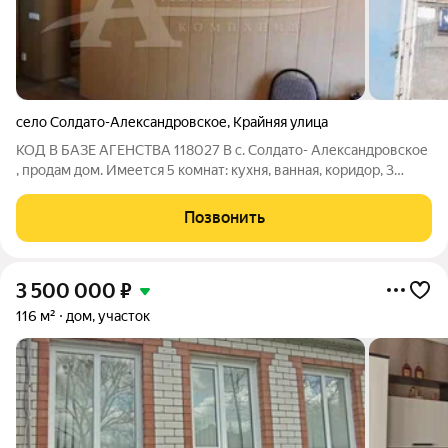
село Солдато-Александровское
,
Крайняя улица
КОД В БАЗЕ АГЕНСТВА 118027 В с. Солдато- Александровское
, продам дом. Имеется 5 комнат: кухня, ванная, коридор, 3
спальни.Со всеми удобствами: отопление, газ ,вода, телефон,
санузел, во дворе имеется беседка, кирпичные постройки. ,
Позвонить
Самое главное
3 500 000
₽
116 м²
дом, участок