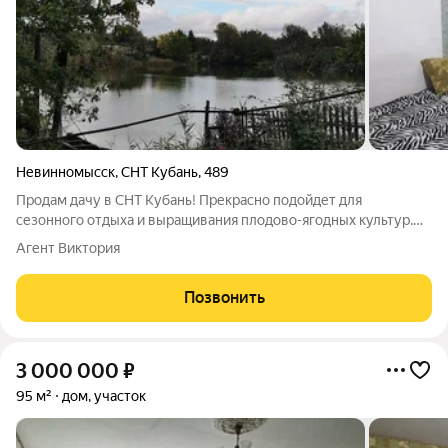
Невинномысск
,
СНТ Кубань
,
489
Продам дачу в СНТ Кубань! Прекрасно подойдет для
сезонного отдыха и выращивания плодово-ягодных культур.
Участок угловой. Рядом озеро. Есть газ в СНТ, подключение
Агент Виктория
бесплатно. Вода скважина и техническая, для полива. В доме 2
комнаты с косметическим
Позвонить
3 000 000
₽
95 м²
дом, участок