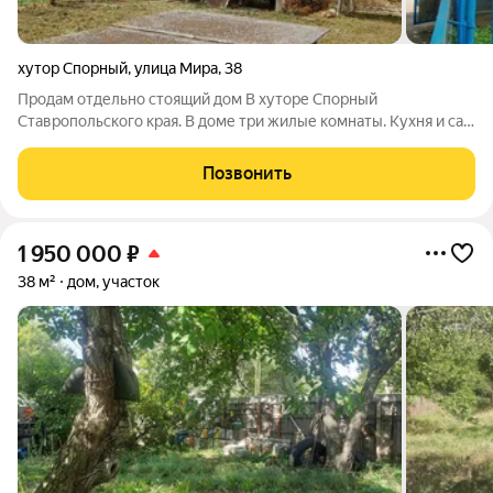
хутор Спорный
,
улица Мира
,
38
Продам отдельно стоящий дом В хуторе Спорный
Ставропольского края. В доме три жилые комнаты. Кухня и сан
узел оборудованы в летней кухне. В летней кухне две жилые
комнаты. Остается все что вы видите на фото. Дом и участок в
Позвонить
ухоженном состояние. Все
1 950 000
₽
38 м²
дом, участок