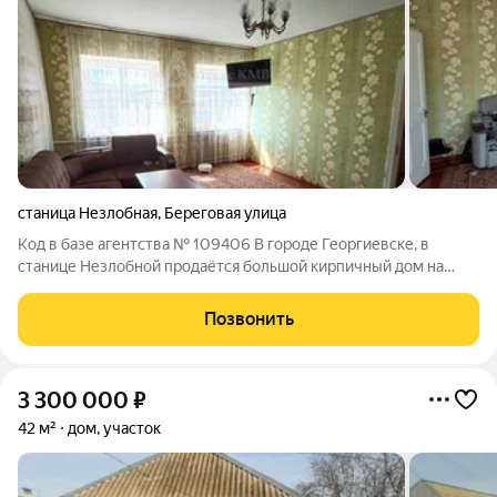
станица Незлобная
,
Береговая улица
Код в базе агентства № 109406 В городе Георгиевске, в
станице Незлобной продаётся большой кирпичный дом на
высоком цоколе ,в доме высокие потолки,большой зал и 3
смежно-раздельные комнаты ,все условия в доме,под домом
Позвонить
расположен большой цокольный
3 300 000
₽
42 м²
дом, участок