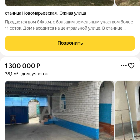
станица Новомарьевская
,
Южная улица
Продается дом 64кв.м. с большим земельным участком более
11 соток. Дом находится на центральной улице. В станице
имеется детский сад и школа. Рядом различные магазины
(продуктовый, строительный, хозяйственный, аптека),
Позвонить
шиномонтажка. Подъезд к дому
1 300 000
₽
38,1 м²
дом, участок