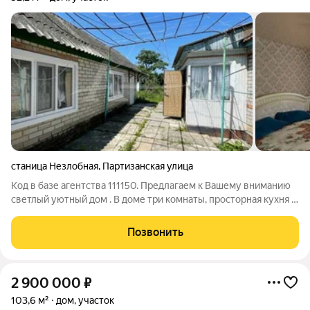
станица Незлобная
,
Партизанская улица
Код в базе агентства 111150. Предлагаем к Вашему вниманию
светлый уютный дом . В доме три комнаты, просторная кухня .
Есть гараж, летняя кухня. Посмотреть дом можно в любое
удобное для Вас время.
Позвонить
2 900 000
₽
103,6 м²
дом, участок