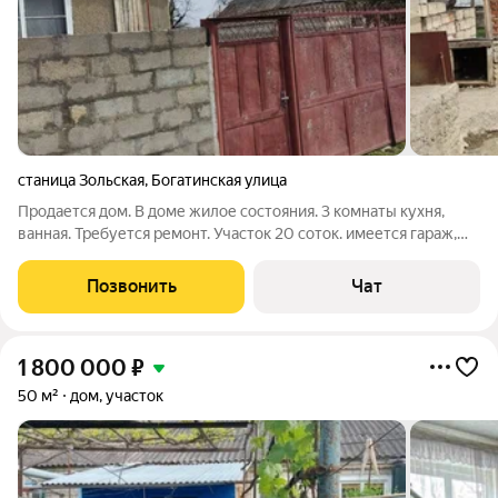
станица Зольская
,
Богатинская улица
Продается дом. В доме жилое состояния. 3 комнаты кухня,
ванная. Требуется ремонт. Участок 20 соток. имеется гараж,
хоз. постройки. Улица широкая, рядом школа, остановка
маршрутки, рынок, магазины.
Позвонить
Чат
1 800 000
₽
50 м²
дом, участок