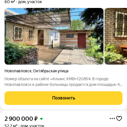
60 м²
дом, участок
Новопавловск
,
Октябрьская улица
Номер объекта на сайте «Альянс КМВ»120854. В городе
Новопавловск в районе больницы продается дом площадью 40
кв.м на участке 6 сот. Дом из белого кирпича состоит из двух
спален, кухни, санузла, коридора. Окна во всем доме
Позвонить
пластиковые. Состояние
2 900 000
₽
52,2 м²
дом, участок