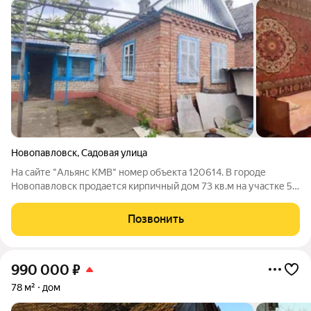
Новопавловск
,
Садовая улица
На сайте "Альянс КМВ" номер объекта 120614. В городе
Новопавловск продается кирпичный дом 73 кв.м на участке 5
соток. В доме 2 изолированные спальни, зал, ещё комната,
кухня-столовая, котельная. Дом отапливается котлом. Так же
Позвонить
имеется хоз.постройка.
990 000
₽
78 м²
дом