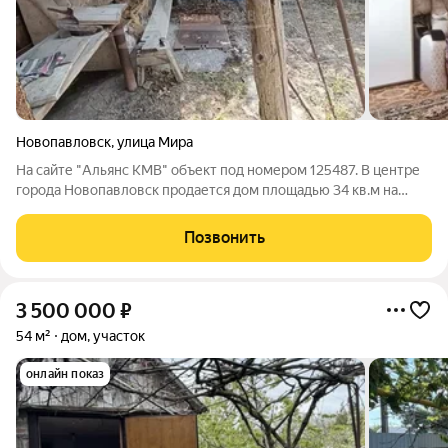
Новопавловск
,
улица Мира
На сайте "Альянс КМВ" объект под номером 125487. В центре
города Новопавловск продается дом площадью 34 кв.м на
участке 5.5 сотки. Дом состоит из прихожей-котельной, 1-й
изолированной комнаты, просторного зала и смежной
Позвонить
комнаты. Мебель частично
3 500 000
₽
54 м²
дом, участок
онлайн показ