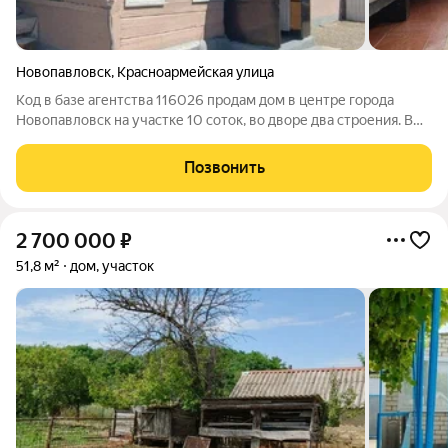
Новопавловск
,
Красноармейская улица
Код в базе агентства 116026 продам дом в центре города
Новопавловск на участке 10 соток, во дворе два строения. В
одном доме 3 комнаты, коридор и санузел во втором строение
кухня и комната. Есть хозпостройки и подвал. межевание есть,
Позвонить
тех план новый.
2 700 000
₽
51,8 м²
дом, участок