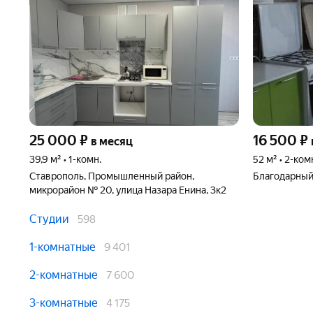
25 000
₽
16 500
₽
в месяц
39,9 м² • 1-комн.
52 м² • 2-ком
Ставрополь, Промышленный район,
Благодарный,
микрорайон № 20, улица Назара Енина, 3к2
Студии
598
1-комнатные
9 401
2-комнатные
7 600
3-комнатные
4 175