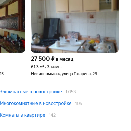
27 500
₽
3
в месяц
61,3 м² • 3-комн.
54,
45
Невинномысск, улица Гагарина, 29
Ста
3-комнатные в новостройке
1 053
Многокомнатные в новостройке
105
Комнаты в квартире
142