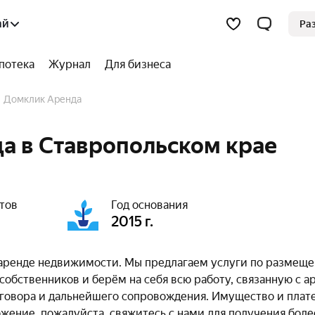
ай
Ра
потека
Журнал
Для бизнеса
Домклик Аренда
а в Ставропольском крае
тов
Год основания
2015 г.
 аренде недвижимости. Мы предлагаем услуги по размещ
обственников и берём на себя всю работу, связанную с а
оговора и дальнейшего сопровождения. Имущество и плат
жение, пожалуйста, свяжитесь с нами для получения боле