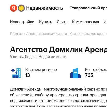
Ставропольский кр
Новостройки
Купить
Снять
Коммерческая
И
Главная
Агентства недвижимости в Ставропольском крае
Агентство Домклик Аренд
5 лет на Яндекс.Недвижимости
В вашем регионе
Всего объек
13
765
Домклик Аренда - многофункциональный сервис по
объявлений, подбору проверенных арендаторов для с
недвижимости: от приёма звонков до заключения д
застрахованы. Если вас заинтересовало наше предло