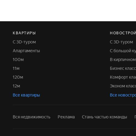
КВАРТИРЫ
НОВОСТРО
С 3D-туром
С 3D-туром
Апартаменты
С большой к
100м
В кирпично
11м
Бизнес класс
120м
Комфорт кла
12м
Эконом клас
Все квартиры
Все новостр
Вся недвижимость
Реклама
Стань частью команды