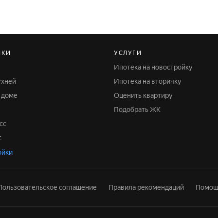
ЙКИ
УСЛУГИ
Ипотека на новостройку
ухней
Ипотека на вторичку
м доме
Оценить квартиру
Подобрать ЖК
сс
с
ойки
Пользовательское соглашение
Правила рекомендаций
Помощ