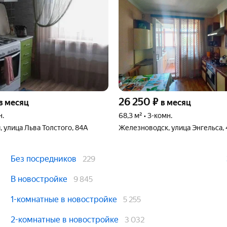
26 250
₽
в месяц
в месяц
н.
68,3 м² • 3-комн.
 улица Льва Толстого, 84А
Железноводск, улица Энгельса, 
Без посредников
229
В новостройке
9 845
1-комнатные в новостройке
5 255
2-комнатные в новостройке
3 032