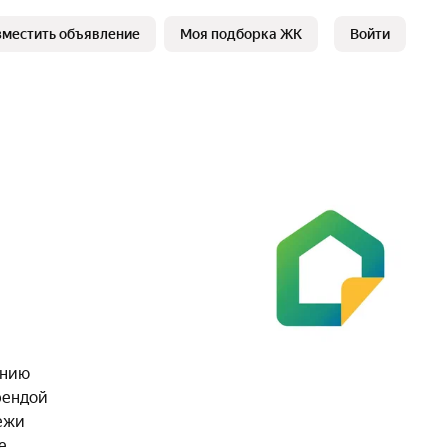
зместить объявление
Моя подборка ЖК
Войти
ению
рендой
ежи
е