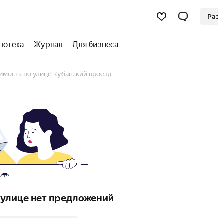
Ра
потека
Журнал
Для бизнеса
имость по улице Кубанский проезд
 улице нет предложений