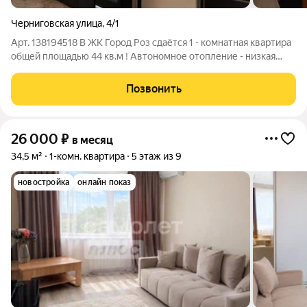
Черниговская улица
,
4/1
Арт. 138194518 В ЖК Город Роз сдаётся 1 - комнатная квартира
общей площадью 44 кв.м ! Автономное отопление - низкая
коммуналка ! С мебелью и техникой ! Закрытый двор. Квартира
расположена на 2 этаже. Хороший ремонт. Имеется всё
Позвонить
необходимое для
26 000
₽
в месяц
34,5 м²
1-комн. квартира
5 этаж из 9
новостройка
онлайн показ