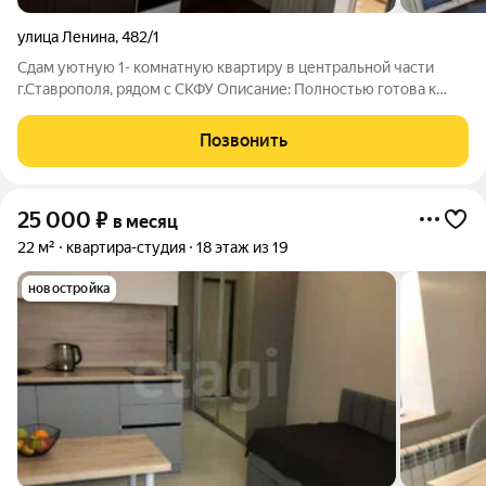
улица Ленина
,
482/1
Сдам уютную 1- комнатную квартиру в центральной части
г.Ставрополя, рядом с СКФУ Описание: Полностью готова к
проживанию хороший ремонт, современная отделка Вся
необходимая мебель и техника: Стиральная машина,
Позвонить
холодильник, ТВ, интернет,
25 000
₽
в месяц
22 м²
квартира-студия
18 этаж из 19
новостройка