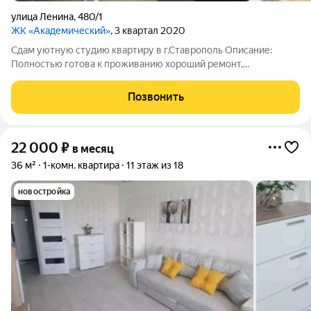
улица Ленина
,
480/1
ЖК «Академический»
, 3 квартал 2020
Сдам уютную студию квартиру в г.Ставрополь Описание:
Полностью готова к проживанию хороший ремонт,
современная отделка Вся необходимая мебель и техника:
Стиральная машина, холодильник, интернет, микроволновая
Позвонить
печь, кондиционер Расположение:
22 000
₽
в месяц
36 м²
1-комн. квартира
11 этаж из 18
новостройка