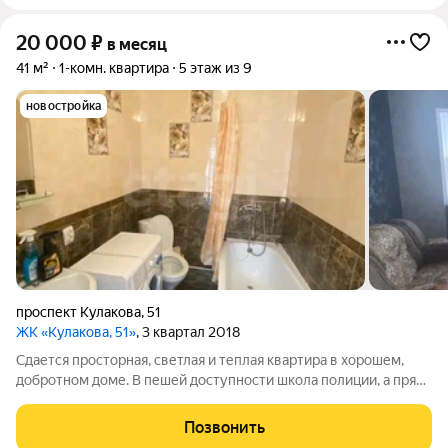
20 000
₽
в месяц
41 м²
1-комн. квартира
5 этаж из 9
новостройка
проспект Кулакова
,
51
ЖК «Кулакова, 51»
, 3 квартал 2018
Сдается просторная, светлая и теплая квартира в хорошем,
добротном доме. В пешей доступности школа полиции, а прям
возле дома детский сад. В доме имеется множество
магазинов, пункт выдачи заказов. В шаговой доступности
Позвонить
магазин пятерочка. Хорошая