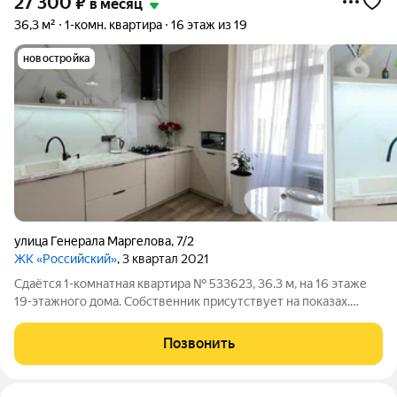
27 300
₽
в месяц
36,3 м²
1-комн. квартира
16 этаж из 19
новостройка
улица Генерала Маргелова
,
7/2
ЖК «Российский»
, 3 квартал 2021
Сдаётся 1-комнатная квартира № 533623, 36.3 м, на 16 этаже
19-этажного дома. Собственник присутствует на показах.
Коммунальные платежи оплачиваются отдельно. Счетчики
оплачиваются отдельно. По условиям проживания: можно с
Позвонить
детьми, можно с питомцами.