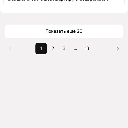
сортировкой для выбора среди предложений в 
Цена за квадратный метр
25 — 1 370 ₽
выбранном районе
Площадь
19 — 1000 м²
Помимо удобной сортировки по цене аренды вы 
можете отсортировать результаты по стоимости 
Показать ещё 20
квадратного метра или площади
1
2
3
...
13