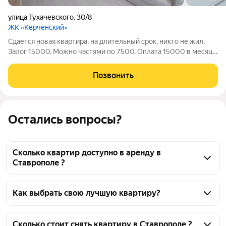
улица Тухачевского
,
30/8
ЖК «Керченский»
Сдается новая квартира, на длительный срок, никто не жил,
Залог 15000. Можно частями по 7500. Оплата 15000 в месяц +
комуналка. БЕЗ ТОРГА. Без животных, гражданство рф.
Позвонить
Остались вопросы?
Сколько квартир доступно в аренду в
Ставрополе ?
На Яндекс Недвижимости в Ставрополе доступно в 
аренду 240 квартир, из них 18 объявлений от 
Как выбрать свою лучшую квартиру?
собственников, 225 объявлений от агентств
Чтобы снять квартиру в новостройках, 
воспользуйтесь удобными фильтрами и 
Сколько стоит снять квартиру в Ставрополе ?