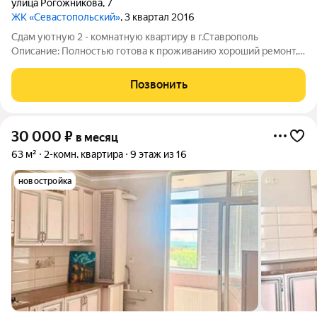
улица Рогожникова
,
7
ЖК «Севастопольский»
, 3 квартал 2016
Сдам уютную 2 - комнатную квартиру в г.Ставрополь
Описание: Полностью готова к проживанию хороший ремонт,
современная отделка Вся необходимая мебель и техника:
Стиральная машина, холодильник, ТВ, интернет, кондиционер
Позвонить
Расположение: Школа, детский
30 000
₽
в месяц
63 м²
2-комн. квартира
9 этаж из 16
новостройка