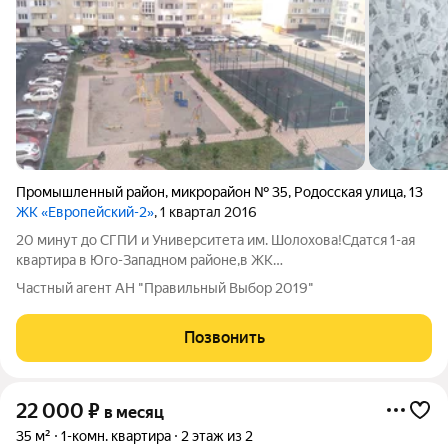
Промышленный район
,
микрорайон № 35
,
Родосская улица
,
13
ЖК «Европейский-2»
, 1 квартал 2016
20 минут до СГПИ и Университета им. Шолохова!Сдатся 1-ая
квартира в Юго-Западном районе,в ЖК
"Европейский".ИНДИВИДУАЛЬНОЕ ОТОПЛЕНИЕ! Квартира с
Частный агент АН "Правильный Выбор 2019"
мебелью и техникой.Стоимость:15500
рублей+ком.плат.Залог:5000 рублей.Оплата по факту
Позвонить
заключения договора
22 000
₽
в месяц
35 м²
1-комн. квартира
2 этаж из 2