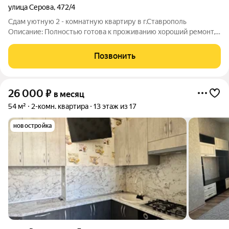
улица Серова
,
472/4
Сдам уютную 2 - комнатную квартиру в г.Ставрополь
Описание: Полностью готова к проживанию хороший ремонт,
современная отделка Вся необходимая мебель и техника:
Стиральная машина, холодильник, интернет Расположение:
Позвонить
Школа, детский сад Больница
26 000
₽
в месяц
54 м²
2-комн. квартира
13 этаж из 17
новостройка