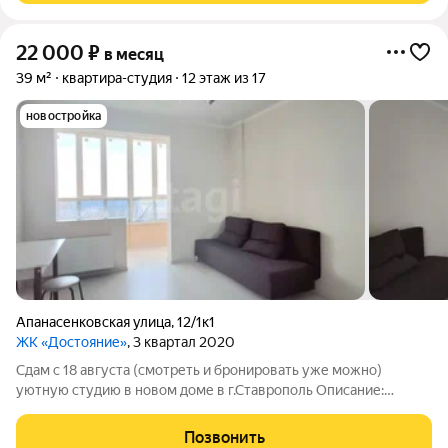
22 000
₽
в месяц
39 м²
квартира-студия
12 этаж из 17
новостройка
Апанасенковская улица
,
12/1к1
ЖК «Достояние»
, 3 квартал 2020
Сдам c 18 августа (смотреть и бронировать уже можно)
уютную студию в новом доме в г.Ставрополь Описание:
Квартира с панорамным видом Полностью готова к
проживанию хороший ремонт, современная отделка Вся
Позвонить