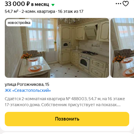
33 000
₽
в месяц
54,7 м²
2-комн. квартира
16 этаж из 17
новостройка
улица Рогожникова
,
15
ЖК «Севастопольский»
Сдаётся 2-комнатная квартира № 488003, 54.7 м, на 16 этаже
17-этажного дома. Собственник присутствует на показах.
Коммунальные платежи оплачиваются отдельно. Счетчики
оплачиваются отдельно. По условиям проживания: без детей,
Позвонить
без питомцев. Срок