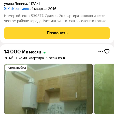
улица Ленина
,
417Ак1
ЖК «Кристалл»
, 4 квартал 2016
Номер объекта: 539377. Сдается 2к квартира в экологически
чистом районе города. Рассматриваются к заселению только 2
девушки из Чечни. - улица Ленина 417а к1 (ЖК Кристалл,
кирпичный дом с закрытой территорией, индивидуальное
Позвонить
отопление, низкие
14 000
₽
в месяц
36 м²
1-комн. квартира
5 этаж из 16
новостройка