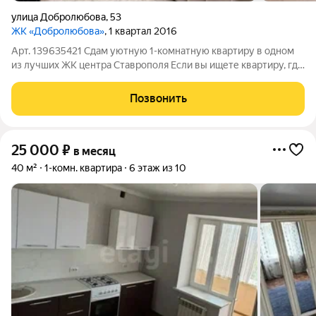
улица Добролюбова
,
53
ЖК «Добролюбова»
, 1 квартал 2016
Арт. 139635421 Сдам уютную 1-комнатную квартиру в одном
из лучших ЖК центра Ставрополя Если вы ищете квартиру, где
действительно комфортно жить, этот вариант вам понравится
Дом расположен в тихом месте, вдали от шумных дорог, при
Позвонить
этом вся необходимая
25 000
₽
в месяц
40 м²
1-комн. квартира
6 этаж из 10