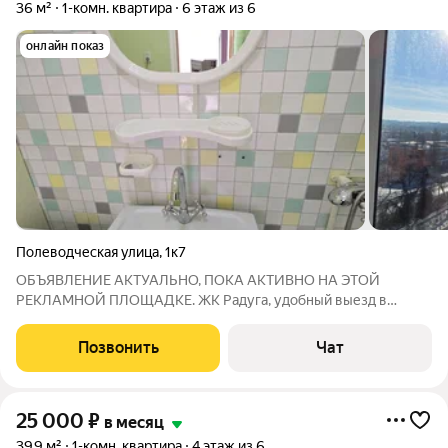
36 м²
1-комн. квартира
6 этаж из 6
онлайн показ
Полеводческая улица
,
1к7
ОБЪЯВЛЕНИЕ АКТУАЛЬНО, ПОКА АКТИВНО НА ЭТОЙ
РЕКЛАМНОЙ ПЛОЩАДКЕ. ЖК Радуга, удобный выезд в
аэропорт, в Михайловск. А также быстрый доступ к нижней
части города (Нижний рынок, Цирк), к историческому центру
Позвонить
Чат
Ставрополя. В ЖК есть все необходимое, с т.зр.
25 000
₽
в месяц
39,9 м²
1-комн. квартира
4 этаж из 6