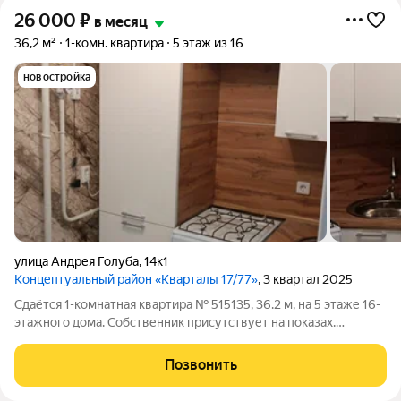
26 000
₽
в месяц
36,2 м²
1-комн. квартира
5 этаж из 16
новостройка
улица Андрея Голуба
,
14к1
Концептуальный район «Кварталы 17/77»
, 3 квартал 2025
Сдаётся 1-комнатная квартира № 515135, 36.2 м, на 5 этаже 16-
этажного дома. Собственник присутствует на показах.
Коммунальные платежи включены в стоимость. Счетчики
оплачиваются отдельно. По условиям проживания: можно с
Позвонить
детьми, можно с питомцами.