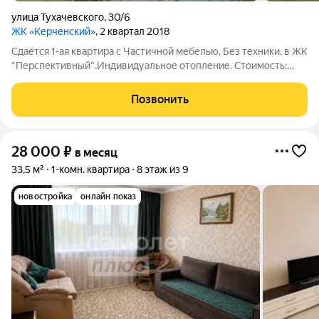
улица Тухачевского
,
30/6
ЖК «Керченский»
, 2 квартал 2018
Сдаётся 1-ая квартира с Частичной мебелью, Без техники, в ЖК
"Перспективный".Индивидуальное отопление. Стоимость:
14000 рублей+ком.плат.Оплата по факту заключения
договора аренды с собственником. Подробности по телефону.
Позвонить
28 000
₽
в месяц
33,5 м²
1-комн. квартира
8 этаж из 9
новостройка
онлайн показ