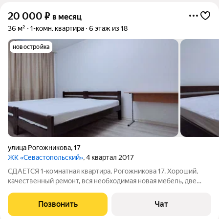
20 000
₽
в месяц
36 м²
1-комн. квартира
6 этаж из 18
новостройка
улица Рогожникова
,
17
ЖК «Севастопольский»
, 4 квартал 2017
СДАЕТСЯ 1-комнатная квартира, Рогожникова 17. Хороший,
качественный ремонт, вся необходимая новая мебель, две
кровати из массива дерева с удобными матрасами для
комфортного сна. Индивидуальное отопление. Их техники -
Позвонить
Чат
стиральная машина, холодильник,