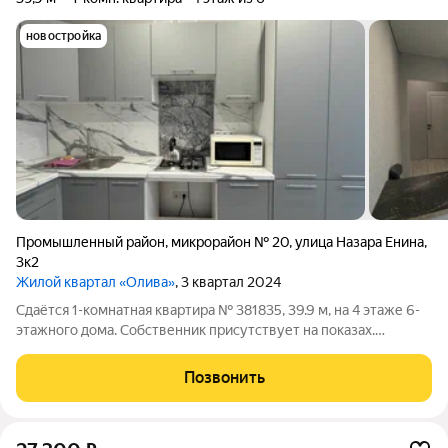
новостройка
Промышленный район
,
микрорайон № 20
,
улица Назара Енина
,
3к2
Жилой квартал «Олива»
, 3 квартал 2024
Сдаётся 1-комнатная квартира № 381835, 39.9 м, на 4 этаже 6-
этажного дома. Собственник присутствует на показах.
Коммунальные платежи оплачиваются отдельно. Счетчики
оплачиваются отдельно. По условиям проживания: можно с
Позвонить
детьми, без питомцев. Срок