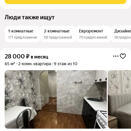
необходимая мебель и техника: Стиральная
Люди также ищут
1-комнатные
2-комнатные
Евроремонт
Дизайне
171 предложение
58 предложений
70 предложений
18 предл
28 000
₽
в месяц
65 м²
2-комн. квартира
9 этаж из 10