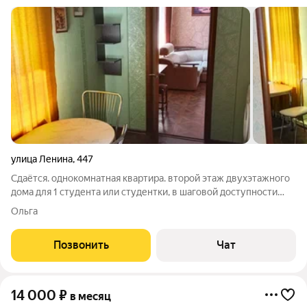
улица Ленина
,
447
Сдаётся. однокомнатная квартира. второй этаж двухэтажного
дома для 1 студента или студентки, в шаговой доступности
СКФУ. В наличии телевизор. холодильник, стиральная машина.
Ольга
электрическая печь, 2 кондиционера, вай-фай. Двор
замыкается и находится под
Позвонить
Чат
14 000
₽
в месяц