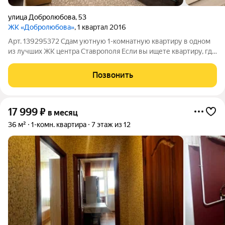
улица Добролюбова
,
53
ЖК «Добролюбова»
, 1 квартал 2016
Арт. 139295372 Сдам уютную 1-комнатную квартиру в одном
из лучших ЖК центра Ставрополя Если вы ищете квартиру, где
действительно комфортно жить, этот вариант вам понравится
Дом расположен в тихом месте, вдали от шумных дорог, при
Позвонить
этом вся необходимая
17 999
₽
в месяц
36 м²
1-комн. квартира
7 этаж из 12