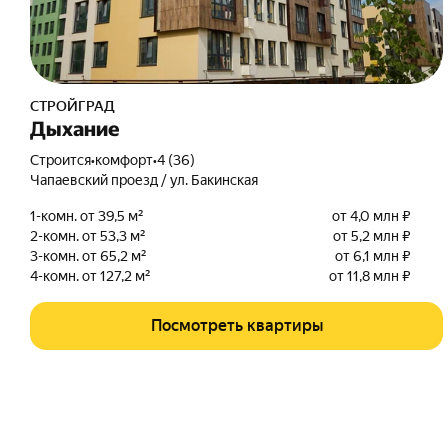
СТРОЙГРАД
Дыхание
Строится
•
комфорт
•
4 (36)
Чапаевский проезд / ул. Бакинская
1-комн. от 39,5 м²
от 4,0 млн ₽
2-комн. от 53,3 м²
от 5,2 млн ₽
3-комн. от 65,2 м²
от 6,1 млн ₽
4-комн. от 127,2 м²
от 11,8 млн ₽
Посмотреть квартиры