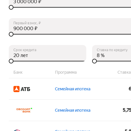
₽
Первый взнос, ₽
₽
Срок кредита
Ставка по кредиту
лет
%
Банк
Программа
Ставка
Семейная ипотека
Сумма:
Ста
5,7
Семейная ипотека
500 000 – 12 000 000 ₽
3 
Возраст на момент получения:
Общ
Сумма:
Общ