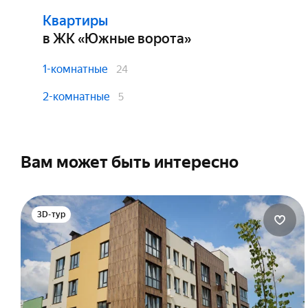
Подобрать квартиру
Сп
Возраст на момент погашения:
Под
в ипотеку
Возраст на момент получения:
Общ
Квартиры
до 70 лет
Сп
от 18 лет
12
в ЖК «Южные ворота»
Сп
Подобрать квартиру
Вы
Возраст на момент погашения:
Под
в ипотеку
1-комнатные
24
до 50 лет
Сп
Сп
2-комнатные
5
Подобрать квартиру
в ипотеку
Подобрать квартиру
в ипотеку
Вам может быть интересно
3D-тур