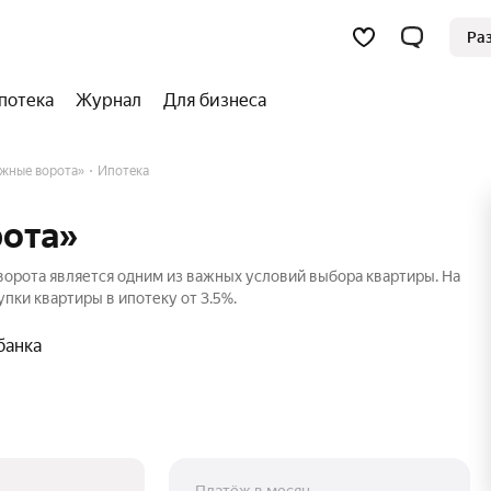
Ра
потека
Журнал
Для бизнеса
жные ворота»
Ипотека
ота»
орота является одним из важных условий выбора квартиры. На
пки квартиры в ипотеку от 3.5%.
банка