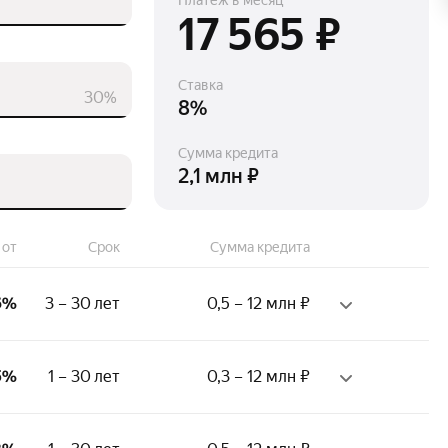
Платёж в месяц
17 565 ₽
Ставка
30%
8%
Сумма кредита
2,1 млн ₽
 от
Срок
Сумма кредита
6%
3 – 30 лет
0,5 – 12 млн ₽
ж на последнем месте:
5%
1 – 30 лет
0,3 – 12 млн ₽
месяца
ий стаж:
ий стаж: