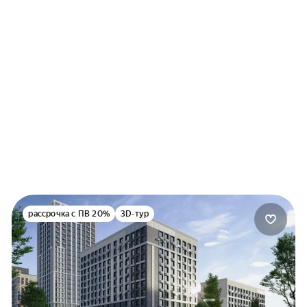
равка по форме банка
тверждение дохода:
ий стаж:
равка 2-НДФЛ
 месяцев
равка по форме банка
писка из ПФР
тверждение дохода:
равка 2-НДФЛ
равка по форме банка
рассрочка с ПВ 20%
3D-тур