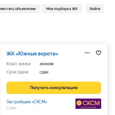
зместить объявление
Моя подборка ЖК
Войти
ЖК «Южные ворота»
класс жилья
эконом
срок сдачи
сдан
Получить консультацию
Застройщик «СКСМ»
1 сдан