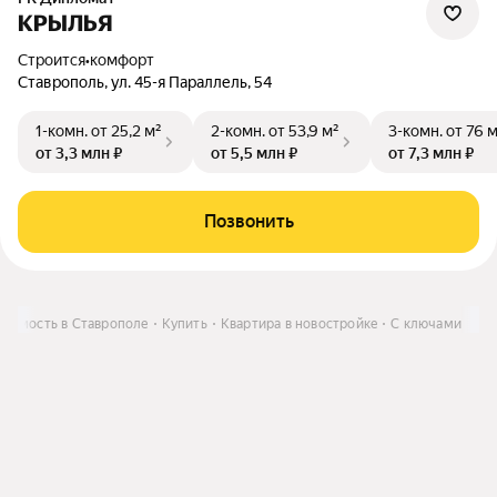
КРЫЛЬЯ
Строится
•
комфорт
Ставрополь, ул. 45-я Параллель, 54
1-комн.
от 25,2 м²
2-комн.
от 53,9 м²
3-комн.
от 76 
от 3,3 млн ₽
от 5,5 млн ₽
от 7,3 млн ₽
Позвонить
жимость в Ставрополе
Купить
Квартира в новостройке
С ключами