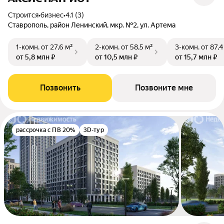
Строится
•
бизнес
•
4.1 (3)
Ставрополь, район Ленинский, мкр. №2, ул. Артема
1-комн.
от 27,6 м²
2-комн.
от 58,5 м²
3-комн.
от 87,4
от 5,8 млн ₽
от 10,5 млн ₽
от 15,7 млн ₽
Позвонить
Позвоните мне
рассрочка с ПВ 20%
3D-тур