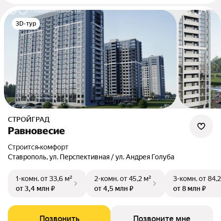
3D-тур
СТРОЙГРАД
Равновесие
Строится
•
комфорт
Ставрополь, ул. Перспективная / ул. Андрея Голуба
1-комн.
от 33,6 м²
2-комн.
от 45,2 м²
3-комн.
от 84,2
от 3,4 млн ₽
от 4,5 млн ₽
от 8 млн ₽
Позвонить
Позвоните мне