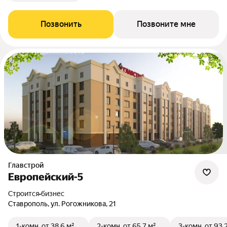
Позвонить
Позвоните мне
Главстрой
Европейский-5
Строится
•
бизнес
Ставрополь, ул. Рогожникова, 21
1-комн.
от 38,6 м²
2-комн.
от 65,7 м²
3-комн.
от 93,