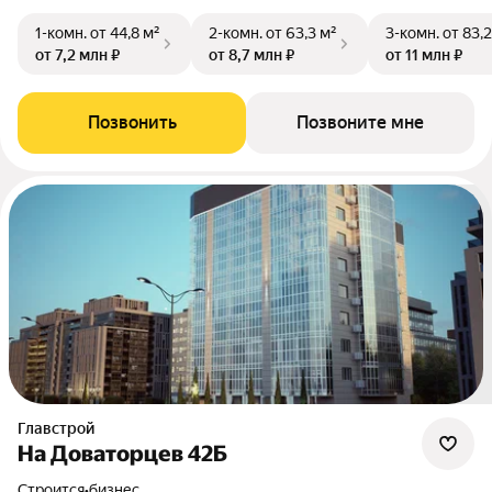
1-комн.
от 44,8 м²
2-комн.
от 63,3 м²
3-комн.
от 83,2
от 7,2 млн ₽
от 8,7 млн ₽
от 11 млн ₽
Позвонить
Позвоните мне
Главстрой
На Доваторцев 42Б
Строится
•
бизнес