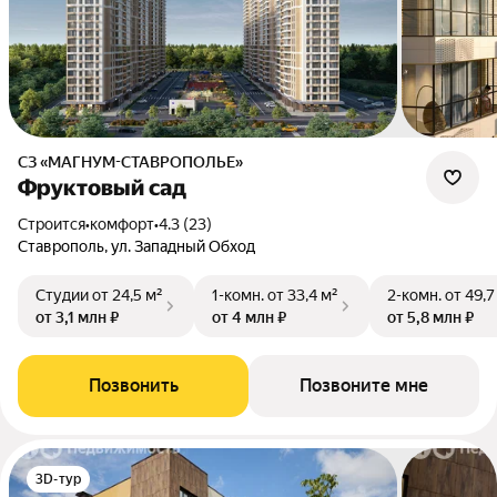
СЗ «МАГНУМ-СТАВРОПОЛЬЕ»
Фруктовый сад
Строится
•
комфорт
•
4.3 (23)
Ставрополь, ул. Западный Обход
Студии
от 24,5 м²
1-комн.
от 33,4 м²
2-комн.
от 49,7
от 3,1 млн ₽
от 4 млн ₽
от 5,8 млн ₽
Позвонить
Позвоните мне
3D-тур