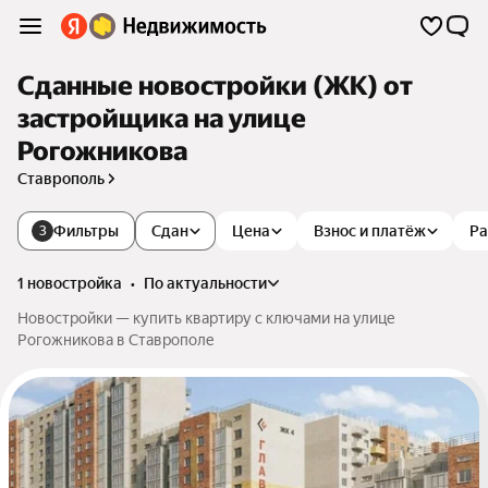
Сданные новостройки (ЖК) от
застройщика на улице
Рогожникова
Ставрополь
Фильтры
Сдан
Цена
Взнос и платёж
Ра
3
1 новостройка
•
по актуальности
Новостройки — купить квартиру с ключами на улице
Рогожникова в Ставрополе