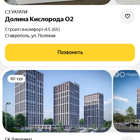
СЗ УАТАТИ
Долина Кислорода О2
Строится
•
комфорт
•
4.5 (65)
Ставрополь, ул. Полевая
Позвонить
3D-тур
ГК Дипломат