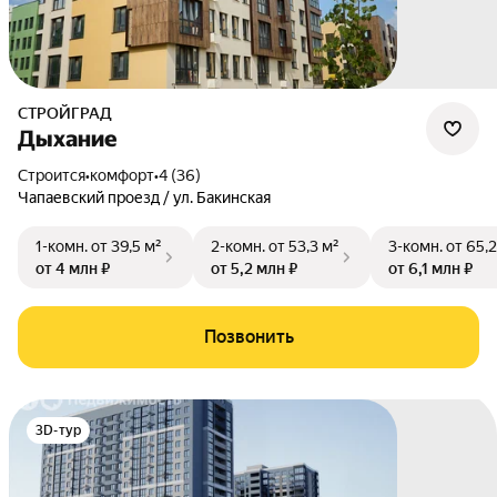
СТРОЙГРАД
Дыхание
Строится
•
комфорт
•
4 (36)
Чапаевский проезд / ул. Бакинская
1-комн.
от 39,5 м²
2-комн.
от 53,3 м²
3-комн.
от 65,2
от 4 млн ₽
от 5,2 млн ₽
от 6,1 млн ₽
Позвонить
3D-тур