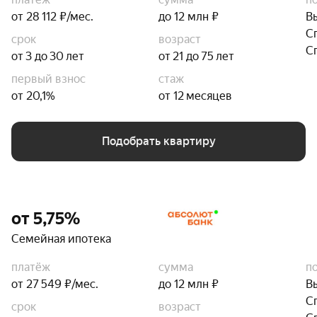
от 28 112 ₽/мес.
до 12 млн ₽
В
С
срок
возраст
С
от 3 до 30 лет
от 21 до 75 лет
первый взнос
стаж
от 20,1%
от 12 месяцев
Подобрать квартиру
от 5,75%
Семейная ипотека
платёж
сумма
п
от 27 549 ₽/мес.
до 12 млн ₽
В
С
срок
возраст