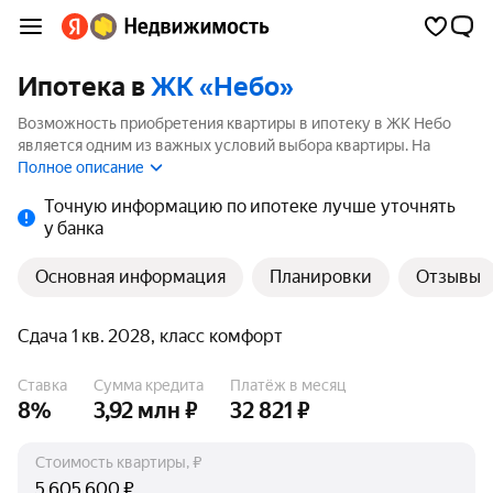
Ипотека в
ЖК «Небо»
Возможность приобретения квартиры в ипотеку в ЖК Небо
является одним из важных условий выбора квартиры. На
странице мы собрали программы кредитования банков для
Полное описание
покупки квартиры в ипотеку от 3.5%.
Точную информацию по ипотеке лучше уточнять
у банка
Основная информация
Планировки
Отзывы
Сдача 1 кв. 2028, класс комфорт
Ставка
Сумма кредита
Платёж в месяц
8%
3,92 млн ₽
32 821 ₽
Стоимость квартиры, ₽
₽