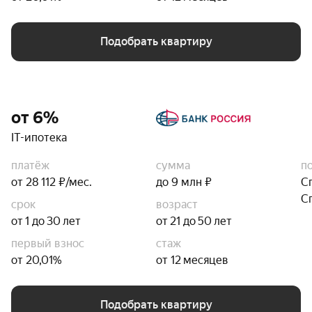
Подобрать квартиру
от 6%
IT-ипотека
платёж
сумма
п
от 28 112 ₽/мес.
до 9 млн ₽
С
С
срок
возраст
от 1 до 30 лет
от 21 до 50 лет
первый взнос
стаж
от 20,01%
от 12 месяцев
Подобрать квартиру