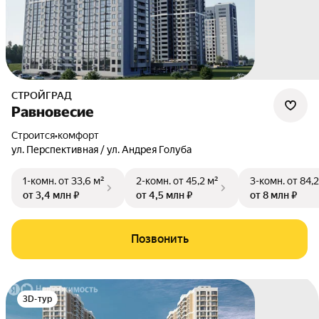
СТРОЙГРАД
Равновесие
Строится
•
комфорт
ул. Перспективная / ул. Андрея Голуба
1-комн.
от 33,6 м²
2-комн.
от 45,2 м²
3-комн.
от 84,2
от 3,4 млн ₽
от 4,5 млн ₽
от 8 млн ₽
Позвонить
3D-тур