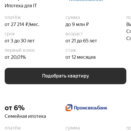
Ипотека для IT
платёж
сумма
п
от 27 214 ₽/мес.
до 9 млн ₽
В
С
срок
возраст
С
от 3 до 30 лет
от 21 до 65 лет
первый взнос
стаж
от 20,01%
от 12 месяцев
Подобрать квартиру
от 6%
Семейная ипотека
платёж
сумма
п