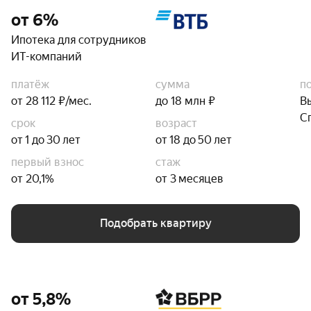
от 6%
Ипотека для сотрудников
ИТ-компаний
платёж
сумма
п
от 28 112 ₽/мес.
до 18 млн ₽
В
С
срок
возраст
от 1 до 30 лет
от 18 до 50 лет
первый взнос
стаж
от 20,1%
от 3 месяцев
Подобрать квартиру
от 5,8%