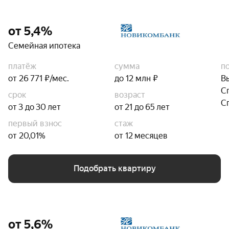
от 5,4%
Семейная ипотека
платёж
сумма
п
от 26 771 ₽/мес.
до 12 млн ₽
В
С
срок
возраст
С
от 3 до 30 лет
от 21 до 65 лет
первый взнос
стаж
от 20,01%
от 12 месяцев
Подобрать квартиру
от 5,6%