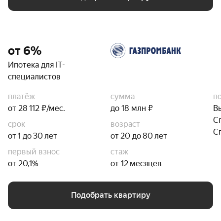
от 6%
Ипотека для IT-
специалистов
платёж
сумма
п
от 28 112 ₽/мес.
до 18 млн ₽
В
С
срок
возраст
С
от 1 до 30 лет
от 20 до 80 лет
первый взнос
стаж
от 20,1%
от 12 месяцев
Подобрать квартиру