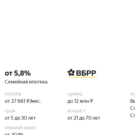
от 5,8%
Семейная ипотека
платёж
сумма
п
от 27 661 ₽/мес.
до 12 млн ₽
В
С
срок
возраст
С
от 5 до 30 лет
от 21 до 70 лет
первый взнос
от 20,1%