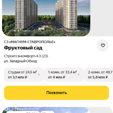
СЗ «МАГНУМ-СТАВРОПОЛЬЕ»
Фруктовый сад
Строится
•
комфорт
•
4.3 (23)
ул. Западный Обход
Студии
от 24,5 м²
1-комн.
от 33,4 м²
2-комн.
от 49,7
от 3,1 млн ₽
от 4 млн ₽
от 5,8 млн ₽
Позвонить