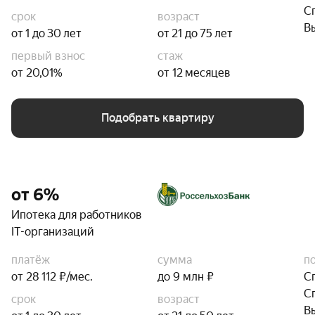
С
срок
возраст
В
от 1 до 30 лет
от 21 до 75 лет
первый взнос
стаж
от 20,01%
от 12 месяцев
Подобрать квартиру
от 6%
Ипотека для работников
IT-организаций
платёж
сумма
п
от 28 112 ₽/мес.
до 9 млн ₽
С
С
срок
возраст
В