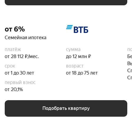
от 6%
Семейная ипотека
платёж
сумма
п
от 28 112 ₽/мес.
до 12 млн ₽
Б
В
срок
возраст
С
от 1 до 30 лет
от 18 до 75 лет
С
первый взнос
от 20,1%
Подобрать квартиру