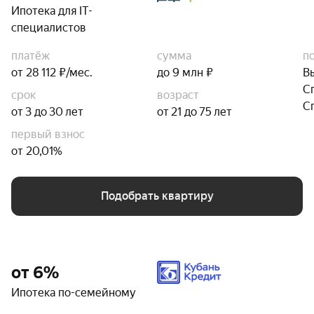
Ипотека для IT-
специалистов
платёж
сумма
п
от 28 112 ₽/мес.
до 9 млн ₽
В
С
срок
возраст
С
от 3 до 30 лет
от 21 до 75 лет
первый взнос
от 20,01%
Подобрать квартиру
от 6%
Ипотека по-семейному