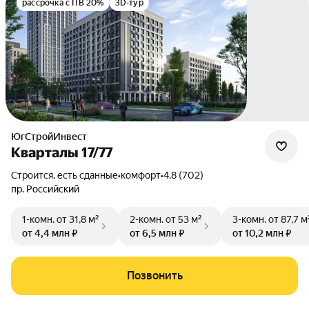
рассрочка с ПВ 20%
3D-тур
ЮгСтройИнвест
Кварталы 17/77
Строится, есть сданные
•
комфорт
•
4.8 (702)
пр. Российский
1-комн.
от 31,8 м²
2-комн.
от 53 м²
3-комн.
от 87,7 м
от 4,4 млн ₽
от 6,5 млн ₽
от 10,2 млн ₽
Позвонить