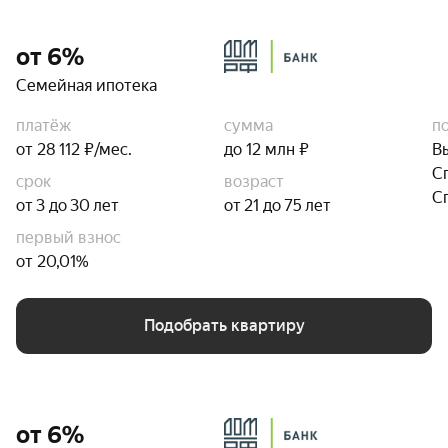
от 6%
Семейная ипотека
платёж
сумма
п
от 28 112 ₽/мес.
до 12 млн ₽
В
С
срок
возраст
С
от 3 до 30 лет
от 21 до 75 лет
первый взнос
от 20,01%
Подобрать квартиру
от 6%