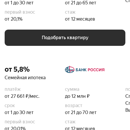
С
от 1 до 30 лет
от 21 до 65 лет
первый взнос
стаж
от 20,1%
от 12 месяцев
Подобрать квартиру
от 5,8%
Семейная ипотека
платёж
сумма
п
от 27 661 ₽/мес.
до 12 млн ₽
С
С
срок
возраст
В
от 1 до 30 лет
от 21 до 70 лет
первый взнос
стаж
от 20,01%
от 12 месяцев