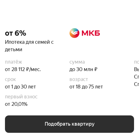
от 6%
Ипотека для семей с
детьми
платёж
сумма
п
от 28 112 ₽/мес.
до 30 млн ₽
В
С
срок
возраст
С
от 1 до 30 лет
от 18 до 75 лет
первый взнос
от 20,01%
Подобрать квартиру