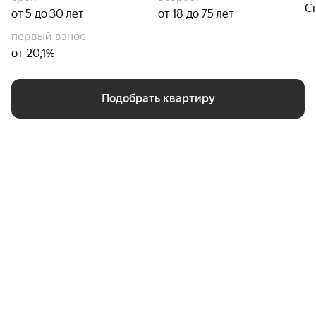
С
от 5 до 30 лет
от 18 до 75 лет
первый взнос
от 20,1%
Подобрать квартиру