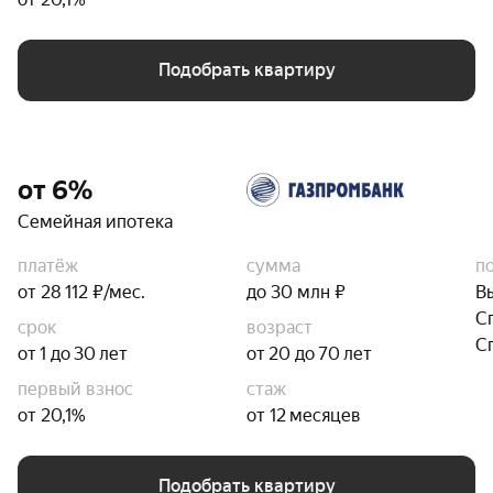
Подобрать квартиру
от 6%
Семейная ипотека
платёж
сумма
п
от 28 112 ₽/мес.
до 30 млн ₽
В
С
срок
возраст
С
от 1 до 30 лет
от 20 до 70 лет
первый взнос
стаж
от 20,1%
от 12 месяцев
Подобрать квартиру