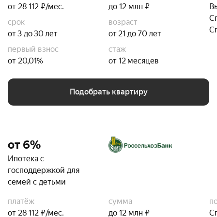
от 28 112 ₽/мес.
до 12 млн ₽
В
С
срок
возраст
С
от 3 до 30 лет
от 21 до 70 лет
первый взнос
стаж
от 20,01%
от 12 месяцев
Подобрать квартиру
от 6%
Ипотека с
господдержкой для
семей с детьми
платёж
сумма
п
от 28 112 ₽/мес.
до 12 млн ₽
С