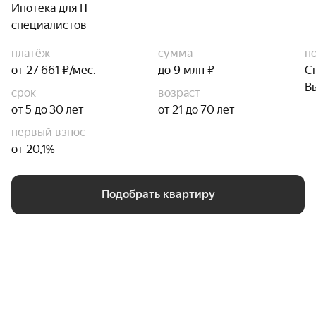
Ипотека для IT-
специалистов
платёж
сумма
п
от 27 661 ₽/мес.
до 9 млн ₽
С
В
срок
возраст
от 5 до 30 лет
от 21 до 70 лет
первый взнос
от 20,1%
Подобрать квартиру