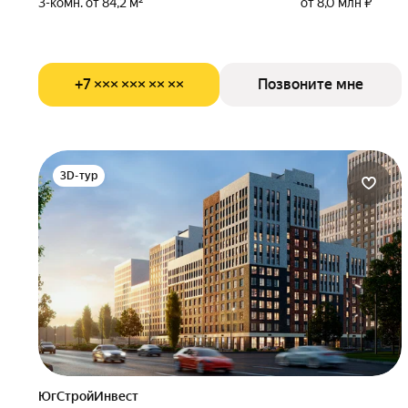
3-комн. от 84,2 м²
от 8,0 млн ₽
+7 ××× ××× ×× ××
Позвоните мне
3D-тур
ЮгСтройИнвест