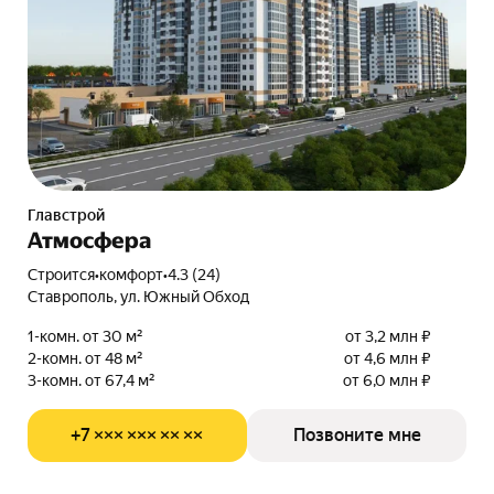
Главстрой
Атмосфера
Строится
•
комфорт
•
4.3 (24)
Ставрополь, ул. Южный Обход
1-комн. от 30 м²
от 3,2 млн ₽
2-комн. от 48 м²
от 4,6 млн ₽
3-комн. от 67,4 м²
от 6,0 млн ₽
+7 ××× ××× ×× ××
Позвоните мне