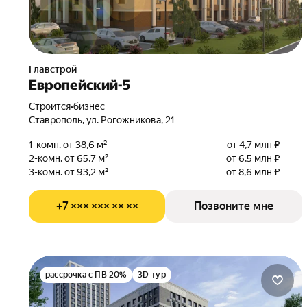
Главстрой
Европейский-5
Строится
•
бизнес
Ставрополь, ул. Рогожникова, 21
1-комн. от 38,6 м²
от 4,7 млн ₽
2-комн. от 65,7 м²
от 6,5 млн ₽
3-комн. от 93,2 м²
от 8,6 млн ₽
+7 ××× ××× ×× ××
Позвоните мне
рассрочка с ПВ 20%
3D-тур