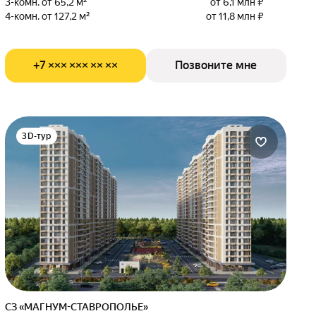
3-комн. от 65,2 м²
от 6,1 млн ₽
4-комн. от 127,2 м²
от 11,8 млн ₽
+7 ××× ××× ×× ××
Позвоните мне
3D-тур
СЗ «МАГНУМ-СТАВРОПОЛЬЕ»