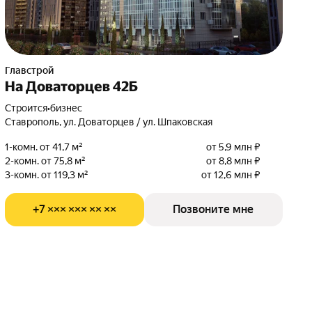
Главстрой
На Доваторцев 42Б
Строится
•
бизнес
Ставрополь, ул. Доваторцев / ул. Шпаковская
1-комн. от 41,7 м²
от 5,9 млн ₽
2-комн. от 75,8 м²
от 8,8 млн ₽
3-комн. от 119,3 м²
от 12,6 млн ₽
+7 ××× ××× ×× ××
Позвоните мне