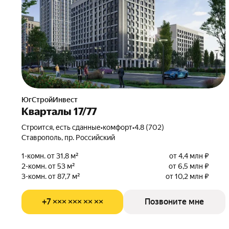
ЮгСтройИнвест
Кварталы 17/77
Строится, есть сданные
•
комфорт
•
4.8 (702)
Ставрополь, пр. Российский
1-комн. от 31,8 м²
от 4,4 млн ₽
2-комн. от 53 м²
от 6,5 млн ₽
3-комн. от 87,7 м²
от 10,2 млн ₽
+7 ××× ××× ×× ××
Позвоните мне