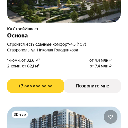
ЮгСтройИнвест
Основа
Строится, есть сданные
•
комфорт
•
4.5 (107)
Ставрополь, ул. Николая Голодникова
1-комн. от 32,6 м²
от 4,4 млн ₽
2-комн. от 62,1 м²
от 7,4 млн ₽
+7 ××× ××× ×× ××
Позвоните мне
3D-тур