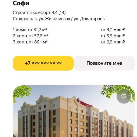
Софи
Строится
•
комфорт
•
4.4 (14)
Ставрополь, ул. Живописная / ул. Доваторцев
1-комн. от 31,7 м²
от 4,2 млн ₽
2-комн. от 57,6 м²
от 6,9 млн ₽
3-комн. от 86,1 м²
от 9,9 млн ₽
+7 ××× ××× ×× ××
Позвоните мне