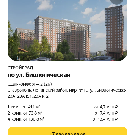
СТРОЙГРАД
по ул. Биологическая
Сдан
•
комфорт
•
4.2 (26)
Ставрополь, Ленинский район, мкр. № 10, ул. Биологическая,
23А, 23А к. 1, 23А к. 2
1-комн. от 41,1 м²
от 4,7 млн ₽
2-комн. от 73,8 м²
от 7,4 млн ₽
4-комн. от 136,8 м²
от 13,4 млн ₽
+7 ××× ××× ×× ××