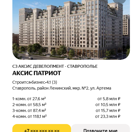
СЗ АКСИС ДЕВЕЛОПМЕНТ - СТАВРОПОЛЬЕ
АКСИС ПАТРИОТ
Строится
•
бизнес
•
4.1 (3)
Ставрополь, район Ленинский, мкр. №2, ул. Артема
1-комн. от 27,6 м²
от 5,8 млн ₽
2-комн. от 58,5 м²
от 10,5 млн ₽
3-комн. от 87,4 м²
от 15,7 млн ₽
4-комн. от 118,1 м²
от 23,3 млн ₽
+7 ××× ××× ×× ××
Позвоните мне