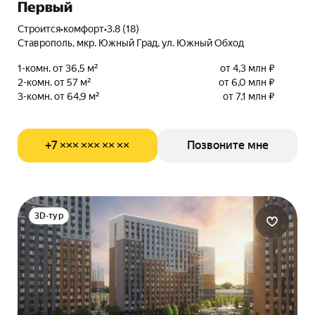
Первый
Строится
•
комфорт
•
3.8 (18)
Ставрополь, мкр. Южный Град, ул. Южный Обход
1-комн. от 36,5 м²
от 4,3 млн ₽
2-комн. от 57 м²
от 6,0 млн ₽
3-комн. от 64,9 м²
от 7,1 млн ₽
+7 ××× ××× ×× ××
Позвоните мне
3D-тур