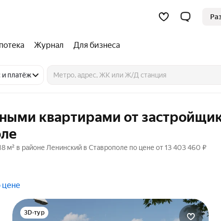
Ра
потека
Журнал
Для бизнеса
 и платёж
тными квартирами от застройщик
оле
 м² в районе Ленинский в Ставрополе по цене от 13 403 460 ₽
 цене
3D-тур