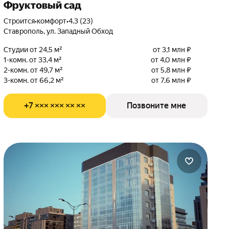
Фруктовый сад
Строится
•
комфорт
•
4.3 (23)
Ставрополь, ул. Западный Обход
Студии от 24,5 м²
от 3,1 млн ₽
1-комн. от 33,4 м²
от 4,0 млн ₽
2-комн. от 49,7 м²
от 5,8 млн ₽
3-комн. от 66,2 м²
от 7,6 млн ₽
+7 ××× ××× ×× ××
Позвоните мне