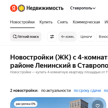
Ставрополь
Новостройки
Купить
Снять
Коммерческая
И
Лёгкий поиск
4+ комн.
Цена
Взнос
Новостройки (ЖК) с 4-комна
районе Ленинский в Ставроп
Новостройки — купить 4-комнатную квартиру площадью от 118
2 новостройки:
по актуальности
по сроку сдачи
по
рассрочка 0%