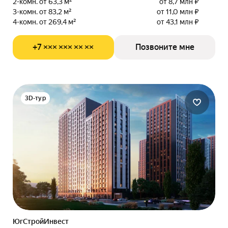
2-комн. от 63,3 м²
от 8,7 млн ₽
3-комн. от 83,2 м²
от 11,0 млн ₽
4-комн. от 269,4 м²
от 43,1 млн ₽
+7 ××× ××× ×× ××
Позвоните мне
3D-тур
ЮгСтройИнвест