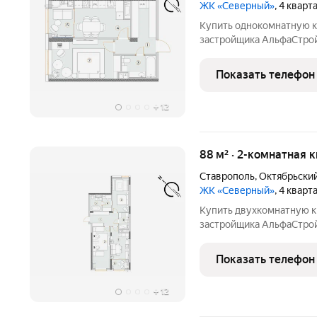
ЖК «Северный»
, 4 квар
Купить однокомнатную 
застройщика АльфаСтрой 
потолки 3м, подземный п
Показать телефон
+
12
88 м² · 2-комнатная 
Ставрополь
,
Октябрьски
ЖК «Северный»
, 4 квар
Купить двухкомнатную к
застройщика АльфаСтрой 
потолки 3м, подземный п
Показать телефон
+
12