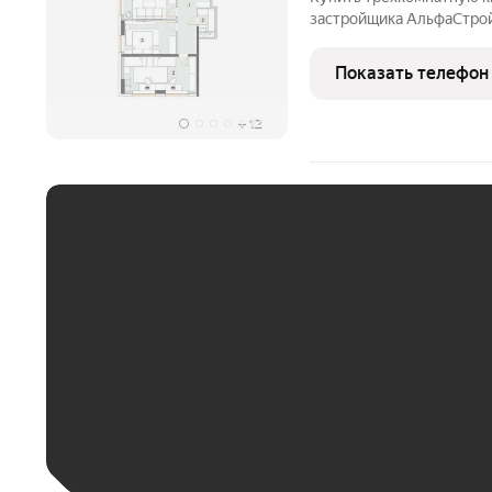
застройщика АльфаСтрой 
потолки 3м, подземный п
Показать телефон
+
12
ЕЖЕМЕСЯЧНЫЙ ПЛАТЁ
До 30 тыс. ₽
До 50 тыс. ₽
До 70 тыс. ₽
Больше 100 тыс. ₽