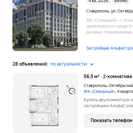
4 кв. 2026
бизнес
Ставрополь
,
ул. Октябр
ЖК «Северный» — это в
расположен в городе С
дизайна, планирования,
Застройщик АльфаСтро
28 объявлений:
по актуальности
56,5 м² · 2-комнатная
Ставрополь
,
Октябрьски
ЖК «Северный»
, 4 квар
Купить двухкомнатную к
застройщика АльфаСтрой 
потолки 3м, подземный п
Показать телефон