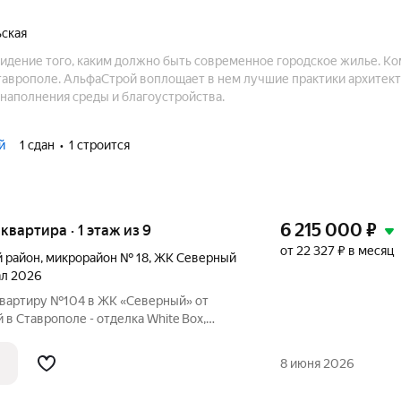
ьская
идение того, каким должно быть современное городское жилье. К
таврополе. АльфаСтрой воплощает в нем лучшие практики архитект
 наполнения среды и благоустройства.
й
1 сдан
1 строится
6 215 000
₽
 квартира · 1 этаж из 9
от 22 327 ₽ в месяц
й район
,
микрорайон № 18
,
ЖК Северный
тал 2026
вартиру №104 в ЖК «Северный» от
в Ставрополе - отделка White Box,
аркинг, зелёные зоны.
8 июня 2026