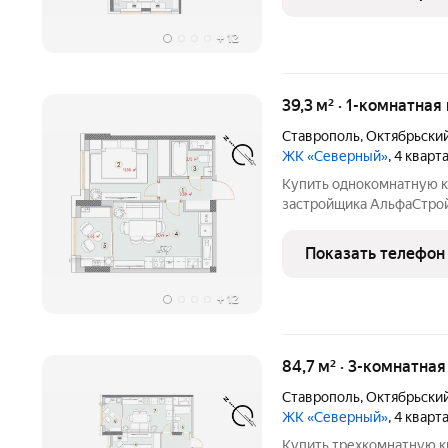
+
12
39,3 м² · 1-комнатная
Ставрополь
,
Октябрьски
ЖК «Северный»
, 4 квар
Купить однокомнатную к
застройщика АльфаСтрой 
потолки 3м, подземный п
Показать телефон
+
12
84,7 м² · 3-комнатна
Ставрополь
,
Октябрьски
ЖК «Северный»
, 4 квар
Купить трехкомнатную к