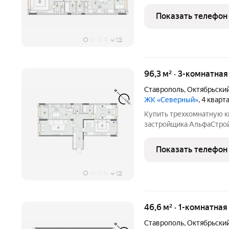
потолки 3м, подземный п
Показать телефон
+
12
96,3 м² · 3-комнатна
Ставрополь
,
Октябрьски
ЖК «Северный»
, 4 квар
Купить трехкомнатную к
застройщика АльфаСтрой 
потолки 3м, подземный п
Показать телефон
+
12
46,6 м² · 1-комнатна
Ставрополь
,
Октябрьски