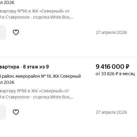
тал 2026
квартиру №96 в ЖК «Северный» от
в Ставрополе - отделка White Box,
аркинг, зелёные зоны.
27 апреля 2026
9 416 000
₽
квартира · 8 этаж из 9
от 33 826 ₽ в месяц
й район
,
микрорайон № 18
,
ЖК Северный
тал 2026
вартиру №86 в ЖК «Северный» от
в Ставрополе - отделка White Box,
аркинг, зелёные зоны.
27 апреля 2026