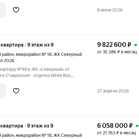
аркинг, зелёные зоны.
8 июня 2026
9 822 600
₽
я квартира · 9 этаж из 9
от 35 286 ₽ в месяц
й район
,
микрорайон № 18
,
ЖК Северный
тал 2026
вартиру №98 в ЖК «Северный» от
в Ставрополе - отделка White Box,
аркинг, зелёные зоны.
27 апреля 2026
6 058 000
₽
я квартира · 9 этаж из 9
от 21 763 ₽ в месяц
й район
,
микрорайон № 18
,
ЖК Северный