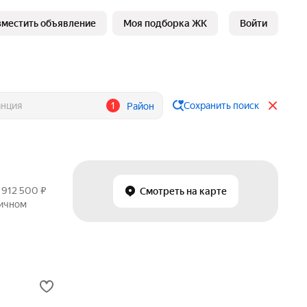
зместить объявление
Моя подборка ЖК
Войти
1
Сохранить поиск
Район
 912 500 ₽
Смотреть на карте
ричном