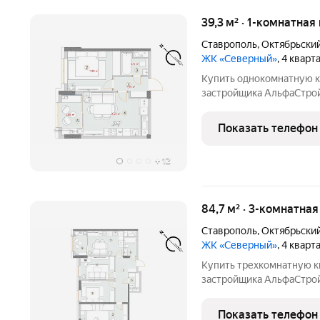
39,3 м² · 1-комнатная
Ставрополь
,
Октябрьски
ЖК «Северный»
, 4 квар
Купить однокомнатную к
застройщика АльфаСтрой 
потолки 3м, подземный п
Показать телефон
+
12
84,7 м² · 3-комнатна
Ставрополь
,
Октябрьски
ЖК «Северный»
, 4 квар
Купить трехкомнатную 
застройщика АльфаСтрой 
потолки 3м, подземный п
Показать телефон