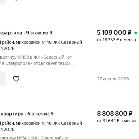
5 109 000
₽
 квартира · 9 этаж из 9
от 18 353 ₽ в месяц
й район
,
микрорайон № 18
,
ЖК Северный
тал 2026
вартиру №158 в ЖК «Северный» от
в Ставрополе - отделка White Box,
аркинг, зелёные зоны.
27 апреля 2026
8 808 800
₽
я квартира · 6 этаж из 9
от 31 644 ₽ в месяц
й район
,
микрорайон № 18
,
ЖК Северный
тал 2026
вартиру №74 в ЖК «Северный» от