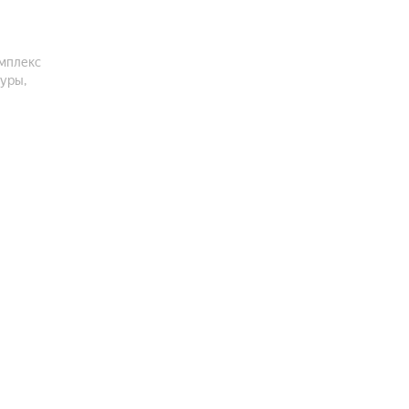
омплекс
уры,