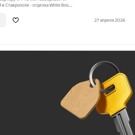
в Ставрополе - отделка White Box,
аркинг, зелёные зоны.
27 апреля 2026
Ж
До 100 тыс. ₽