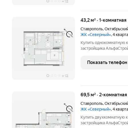
+
12
43,2 м² · 1-комнатная
Ставрополь
,
Октябрьски
ЖК «Северный»
, 4 квар
Купить однокомнатную к
застройщика АльфаСтрой 
потолки 3м, подземный п
Показать телефон
+
12
69,5 м² · 2-комнатна
Ставрополь
,
Октябрьски
ЖК «Северный»
, 4 квар
Купить двухкомнатную к
застройщика АльфаСтрой 