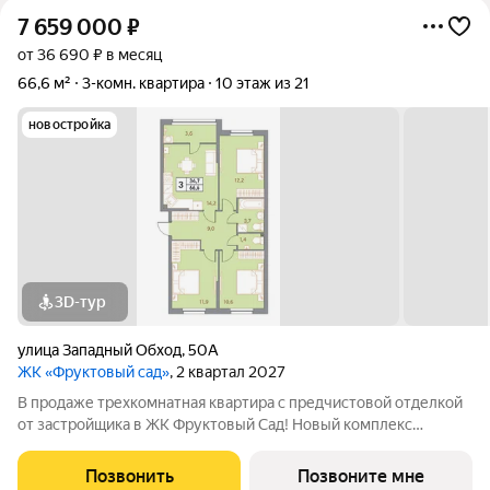
7 659 000
₽
от 36 690 ₽ в месяц
66,6 м²
3-комн. квартира
10 этаж из 21
новостройка
3D-тур
улица Западный Обход
,
50А
ЖК «Фруктовый сад»
, 2 квартал 2027
В продаже трехкомнатная квартира с предчистовой отделкой
от застройщика в ЖК Фруктовый Сад! Новый комплекс
расположен по адресу г.Ставрополь, ул. Западный Обход 50а.
Жилой комплекс Фруктовый Сад - это уютный жилой комплекс
Позвонить
Позвоните мне