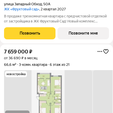
улица Западный Обход
,
50А
ЖК «Фруктовый сад»
, 2 квартал 2027
В продаже трехкомнатная квартира с предчистовой отделкой
от застройщика в ЖК Фруктовый Сад! Новый комплекс
расположен по адресу г.Ставрополь, ул. Западный Обход 50а.
Жилой комплекс Фруктовый Сад - это уютный жилой комплекс
Позвонить
Позвоните мне
с развитой инфраструктурой
7 659 000
₽
от 36 690 ₽ в месяц
66,6 м²
3-комн. квартира
6 этаж из 21
новостройка