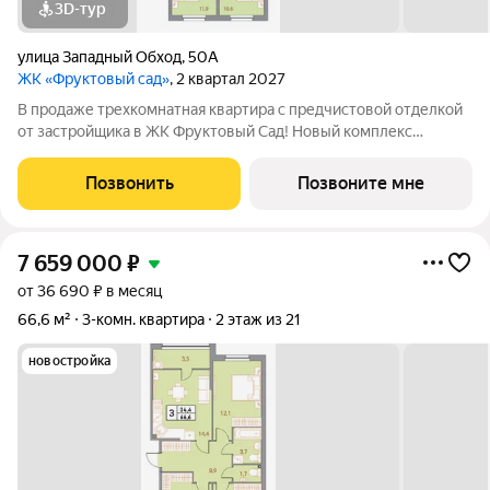
3D-тур
улица Западный Обход
,
50А
ЖК «Фруктовый сад»
, 2 квартал 2027
В продаже трехкомнатная квартира с предчистовой отделкой
от застройщика в ЖК Фруктовый Сад! Новый комплекс
расположен по адресу г.Ставрополь, ул. Западный Обход 50а.
Жилой комплекс Фруктовый Сад - это уютный жилой комплекс
Позвонить
Позвоните мне
с развитой инфраструктурой
7 659 000
₽
от 36 690 ₽ в месяц
66,6 м²
3-комн. квартира
2 этаж из 21
новостройка