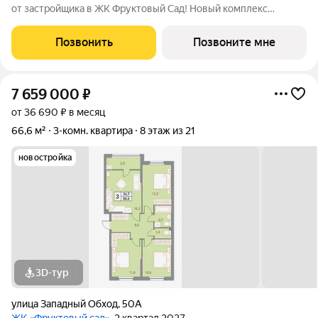
от застройщика в ЖК Фруктовый Сад! Новый комплекс
расположен по адресу г.Ставрополь, ул. Западный Обход 50а.
Жилой комплекс Фруктовый Сад - это уютный жилой комплекс
Позвонить
Позвоните мне
с развитой инфраструктурой
7 659 000
₽
от 36 690 ₽ в месяц
66,6 м²
3-комн. квартира
8 этаж из 21
новостройка
3D-тур
улица Западный Обход
,
50А