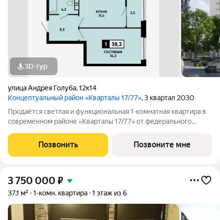
3D-тур
улица Андрея Голуба
,
12к14
Концептуальный район «Кварталы 17/77»
, 3 квартал 2030
Продаётся светлая и функциональная 1-комнатная квартира в
современном районе «Кварталы 17/77» от федерального
застройщика «ЮгСтройИнвест». Закрытые дворы, надежная
безопасность и полностью сформированная инфраструктура
Позвонить
Позвоните мне
обеспечивают максимально
3 750 000
₽
37,1 м²
1-комн. квартира
1 этаж из 6