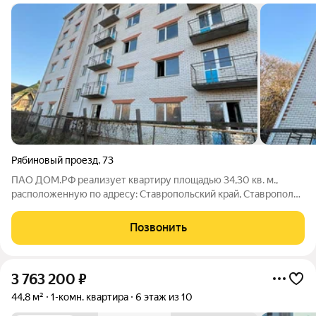
Рябиновый проезд
,
73
ПАО ДОМ.РФ реализует квартиру площадью 34,30 кв. м.,
расположенную по адресу: Ставропольский край, Ставрополь
г., Рябиновый,73. Информация об объекте: Один собственник
(юридическое лицо). Кадастровый номер объекта
Позвонить
недвижимости: 26:12:030707:641
3 763 200
₽
44,8 м²
1-комн. квартира
6 этаж из 10