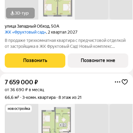
3D-тур
улица Западный Обход
,
50А
ЖК «Фруктовый сад»
, 2 квартал 2027
В продаже трехкомнатная квартира с предчистовой отделкой
от застройщика в ЖК Фруктовый Сад! Новый комплекс
расположен по адресу г.Ставрополь, ул. Западный Обход 50а.
Жилой комплекс Фруктовый Сад - это уютный жилой комплекс
Позвонить
Позвоните мне
с развитой инфраструктурой
7 659 000
₽
от 36 690 ₽ в месяц
66,6 м²
3-комн. квартира
8 этаж из 21
новостройка