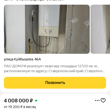
улица Куйбышева
,
46А
ПАО ДОМ.РФ реализует квартиру площадью 127,00 кв. м.,
расположенную по адресу: Ставропольский край, Ставрополь
г., Куйбышева,46а. Информация об объекте: Один собственник
(юридическое лицо). Кадастровый номер объекта
Позвонить
недвижимости: 26:12:030713:381
4 008 000
₽
от 19 200 ₽ в месяц