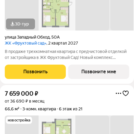
3D-тур
улица Западный Обход
,
50А
ЖК «Фруктовый сад»
, 2 квартал 2027
В продаже трехкомнатная квартира с предчистовой отделкой
от застройщика в ЖК Фруктовый Сад! Новый комплекс
расположен по адресу г.Ставрополь, ул. Западный Обход 50а.
Жилой комплекс Фруктовый Сад - это уютный жилой комплекс
Позвонить
Позвоните мне
с развитой инфраструктурой
7 659 000
₽
от 36 690 ₽ в месяц
66,6 м²
3-комн. квартира
6 этаж из 21
новостройка