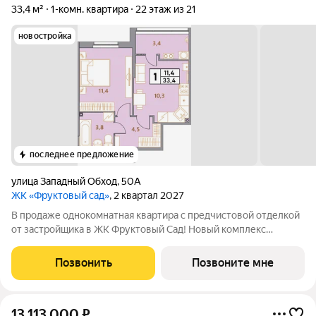
33,4 м²
1-комн. квартира
22 этаж из 21
новостройка
последнее предложение
улица Западный Обход
,
50А
ЖК «Фруктовый сад»
, 2 квартал 2027
В продаже однокомнатная квартира с предчистовой отделкой
от застройщика в ЖК Фруктовый Сад! Новый комплекс
расположен по адресу г.Ставрополь, ул. Западный Обход 50а.
Жилой комплекс Фруктовый Сад - это уютный жилой комплекс
Позвонить
Позвоните мне
с развитой инфраструктурой
13 113 000
₽