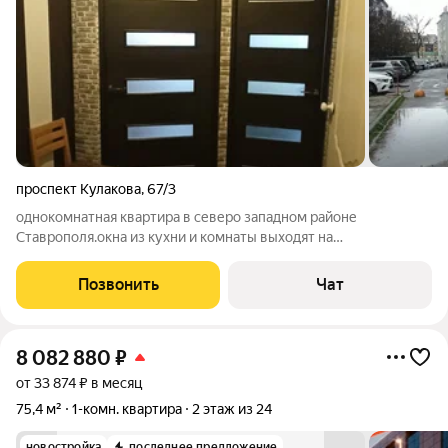
проспект Кулакова
,
67/3
однокомнатная квартира в северо западном районе
Ставрополя.окна из кухни и комнаты выходят на
юг,светлая.высокий цоколь.рядом вся инфраструктура
детсады, школы , магазины.Телефон бывает не слышу пишите
Позвонить
Чат
сообщение на сайте.Я один собственник,
8 082 880
₽
от 33 874 ₽ в месяц
75,4 м²
1-комн. квартира
2 этаж из 24
новостройка
последнее предложение