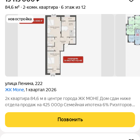
84,6 м²
2-комн. квартира
6 этаж из 12
новостройка
улица Ленина
,
222
ЖК Mone
, 1 квартал 2026
2к квартира 84,6 м в центре города ЖК МОНЕ Дом сдан ниже
отдела продаж на 425 000р Семейная ипотека 6% Риэлторов
просьба не беспокоить Звоните согласуем удобное время для
просмотра квартиры Просторная квартира в центре города
Позвонить
рядом с