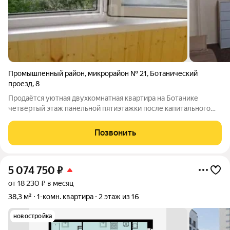
Промышленный район
,
микрорайон № 21
,
Ботанический
проезд
,
8
Продаётся уютная двухкомнатная квартира на Ботанике
четвёртый этаж панельной пятиэтажки после капитального
ремонта. Косметический ремонт уже выполнен, комнаты
изолированы. Установлены пятикамерные стеклопакеты,
Позвонить
металлическая дверь, балкон застеклён
5 074 750
₽
от 18 230 ₽ в месяц
38,3 м²
1-комн. квартира
2 этаж из 16
новостройка