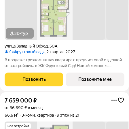
3D-тур
улица Западный Обход
,
50А
ЖК «Фруктовый сад»
, 2 квартал 2027
В продаже трехкомнатная квартира с предчистовой отделкой
от застройщика в ЖК Фруктовый Сад! Новый комплекс
расположен по адресу г.Ставрополь, ул. Западный Обход 50а.
Жилой комплекс Фруктовый Сад - это уютный жилой комплекс
Позвонить
Позвоните мне
с развитой инфраструктурой
7 659 000
₽
от 36 690 ₽ в месяц
66,6 м²
3-комн. квартира
9 этаж из 21
новостройка