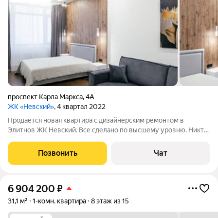
проспект Карла Маркса
,
4А
ЖК «Невский»
, 4 квартал 2022
Продается новая квартира с дизайнерским ремонтом в
Элитнов ЖК Невский. Все сделано по высшему уровню. Никто
доселе не жил. Премиальная техника, посудомойка, вытяжка,
духовой шкаф, микроволновая печь, утюг, гладильная доска,
Позвонить
Чат
хорошая сантехника,
6 904 200
₽
31,1 м²
1-комн. квартира
8 этаж из 15