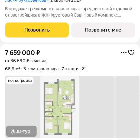
ЖК «Фруктовый сад»
, 2 квартал 2027
В продаже трехкомнатная квартира с предчистовой отделкой
от застройщика в ЖК Фруктовый Сад! Новый комплекс
расположен по адресу г.Ставрополь, ул. Западный Обход 50а.
Жилой комплекс Фруктовый Сад - это уютный жилой комплекс
Позвонить
Позвоните мне
с развитой инфраструктурой
7 659 000
₽
от 36 690 ₽ в месяц
66,6 м²
3-комн. квартира
7 этаж из 21
новостройка
3D-тур