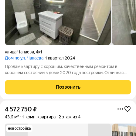
улица Чапаева
,
4к1
Дом по ул. Чапаева
, 1 квартал 2024
Продам квартиру с хорошим, качественным ремонтом в
хорошем состоянии в доме 2020 года постройки. Отличная
планировка: просторная кухня-гостиная и изолированная
спальня с гардеробной, большой совмещенный с/у. Ремонт
Позвонить
делали для себя. При продаже
4 572 750
₽
43,6 м²
1-комн. квартира
2 этаж из 4
новостройка