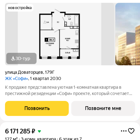
новостройка
3D-тур
улица Доваторцев
,
179Г
ЖК «Софи»
, 1 квартал 2030
К продаже представлена уютная 1-комнатная квартира в
престижной резиденции «Софи» проекте, который сочетает
приватность, комфорт и современную инфраструктуру в
Ставрополя от федерального застройщика ЮгСтройИнвест!
Позвонить
Позвоните мне
Застройщик ЮгСтройИнвест: Мы
6 171 285
₽
127 м²
3-комн. квартира
6 этаж из 7