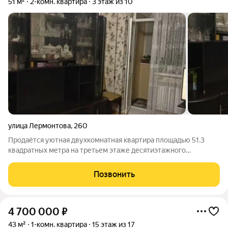
51 м²
2-комн. квартира
3 этаж из 10
улица Лермонтова
,
260
Продаётся уютная двухкомнатная квартира площадью 51.3
квадратных метра на третьем этаже десятиэтажного
кирпичного дома, расположенного по адресу: город
Ставрополь, 25-й микрорайон, улицы Лермонтова, 260 и Льва
Позвонить
Толстого, 49. Жилая площадь составляет
4 700 000
₽
43 м²
1-комн. квартира
15 этаж из 17