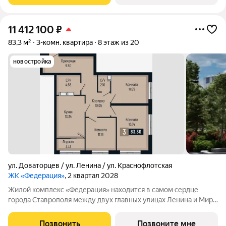
11 412 100
₽
83,3 м²
3-комн. квартира
8 этаж из 20
новостройка
ул. Доваторцев / ул. Ленина / ул. Краснофлотская
ЖК «Федерация»
, 2 квартал 2028
Жилой комплекс «Федерация» находится в самом сердце
города Ставрополя между двух главных улицах Ленина и Мира,
на пересечении с основной дорожной артерией улицей
Доваторцев. Зеленый двор способен придать новый уровень
Позвонить
Позвоните мне