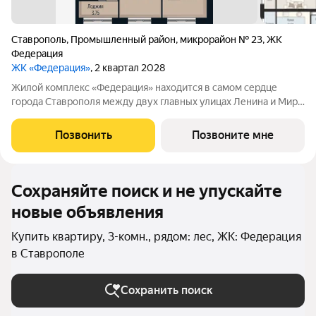
Ставрополь
,
Промышленный район
,
микрорайон № 23
,
ЖК
Федерация
ЖК «Федерация»
, 2 квартал 2028
Жилой комплекс «Федерация» находится в самом сердце
города Ставрополя между двух главных улицах Ленина и Мира,
на пересечении с основной дорожной артерией улицей
Доваторцев. Зеленый двор способен придать новый уровень
Позвонить
Позвоните мне
качеству жизни, а его хозяину
Сохраняйте поиск и не упускайте
новые объявления
Купить квартиру, 3-комн., рядом: лес, ЖК: Федерация
в Ставрополе
Сохранить поиск