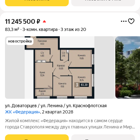
качеству жизни, а его хозяину
11 245 500
₽
83,3 м²
3-комн. квартира
3 этаж из 20
новостройка
ул. Доваторцев / ул. Ленина / ул. Краснофлотская
ЖК «Федерация»
, 2 квартал 2028
Жилой комплекс «Федерация» находится в самом сердце
города Ставрополя между двух главных улицах Ленина и Мира,
на пересечении с основной дорожной артерией улицей
Доваторцев. Зеленый двор способен придать новый уровень