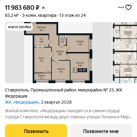
11 983 680
₽
83,2 м²
3-комн. квартира
13 этаж из 24
новостройка
Ставрополь
,
Промышленный район
,
микрорайон № 23
,
ЖК
Федерация
ЖК «Федерация»
, 2 квартал 2028
Жилой комплекс «Федерация» находится в самом сердце
города Ставрополя между двух главных улицах Ленина и Мира,
на пересечении с основной дорожной артерией улицей
Доваторцев. Зеленый двор способен придать новый уровень
Позвонить
Позвоните мне
качеству жизни, а его хозяину