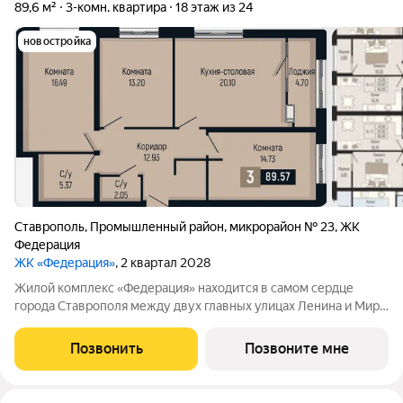
89,6 м²
3-комн. квартира
18 этаж из 24
новостройка
Ставрополь
,
Промышленный район
,
микрорайон № 23
,
ЖК
Федерация
ЖК «Федерация»
, 2 квартал 2028
Жилой комплекс «Федерация» находится в самом сердце
города Ставрополя между двух главных улицах Ленина и Мира,
на пересечении с основной дорожной артерией улицей
Доваторцев. Зеленый двор способен придать новый уровень
Позвонить
Позвоните мне
качеству жизни, а его хозяину