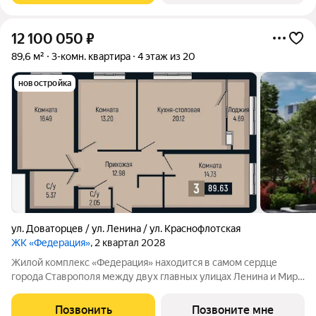
12 100 050
₽
89,6 м²
3-комн. квартира
4 этаж из 20
новостройка
ул. Доваторцев / ул. Ленина / ул. Краснофлотская
ЖК «Федерация»
, 2 квартал 2028
Жилой комплекс «Федерация» находится в самом сердце
города Ставрополя между двух главных улицах Ленина и Мира,
на пересечении с основной дорожной артерией улицей
Доваторцев. Зеленый двор способен придать новый уровень
Позвонить
Позвоните мне