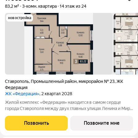
83,2 м²
3-комн. квартира
14 этаж из 24
новостройка
Ставрополь
,
Промышленный район
,
микрорайон № 23
,
ЖК
Федерация
ЖК «Федерация»
, 2 квартал 2028
Жилой комплекс «Федерация» находится в самом сердце
города Ставрополя между двух главных улицах Ленина и Мира,
на пересечении с основной дорожной артерией улицей
Доваторцев. Зеленый двор способен придать новый уровень
Позвонить
Позвоните мне
качеству жизни, а его хозяину