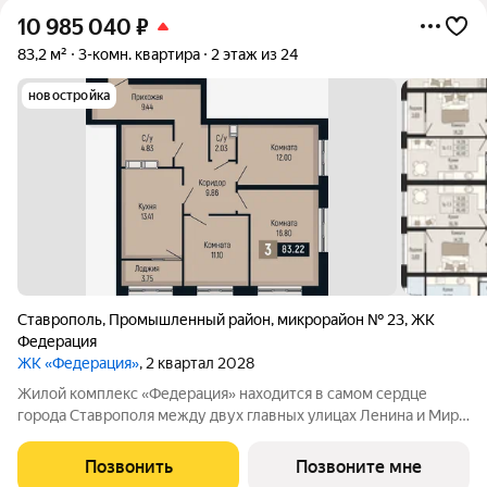
10 985 040
₽
83,2 м²
3-комн. квартира
2 этаж из 24
новостройка
Ставрополь
,
Промышленный район
,
микрорайон № 23
,
ЖК
Федерация
ЖК «Федерация»
, 2 квартал 2028
Жилой комплекс «Федерация» находится в самом сердце
города Ставрополя между двух главных улицах Ленина и Мира,
на пересечении с основной дорожной артерией улицей
Доваторцев. Зеленый двор способен придать новый уровень
Позвонить
Позвоните мне
качеству жизни, а его хозяину