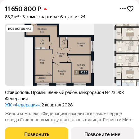
11 650 800
₽
83,2 м²
3-комн. квартира
6 этаж из 24
новостройка
Ставрополь
,
Промышленный район
,
микрорайон № 23
,
ЖК
Федерация
ЖК «Федерация»
, 2 квартал 2028
Жилой комплекс «Федерация» находится в самом сердце
города Ставрополя между двух главных улицах Ленина и Мира,
на пересечении с основной дорожной артерией улицей
Доваторцев. Зеленый двор способен придать новый уровень
Позвонить
Позвоните мне
качеству жизни, а его хозяину