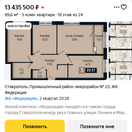
13 435 500
₽
89,6 м²
3-комн. квартира
18 этаж из 24
новостройка
Ставрополь
,
Промышленный район
,
микрорайон № 23
,
ЖК
Федерация
ЖК «Федерация»
, 2 квартал 2028
Жилой комплекс «Федерация» находится в самом сердце
города Ставрополя между двух главных улицах Ленина и Мира,
на пересечении с основной дорожной артерией улицей
Доваторцев. Зеленый двор способен придать новый уровень
Позвонить
Позвоните мне
качеству жизни, а его хозяину