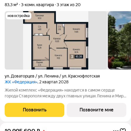
83,3 м²
3-комн. квартира
3 этаж из 20
новостройка
ул. Доваторцев / ул. Ленина / ул. Краснофлотская
ЖК «Федерация»
, 2 квартал 2028
Жилой комплекс «Федерация» находится в самом сердце
города Ставрополя между двух главных улицах Ленина и Мира,
на пересечении с основной дорожной артерией улицей
Доваторцев. Зеленый двор способен придать новый уровень
Позвонить
Позвоните мне
качеству жизни, а его хозяину