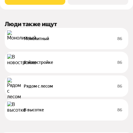
качеству жизни, а его хозяину
Люди также ищут
Монолитный
86
В новостройке
86
Рядом с лесом
86
В высотке
86