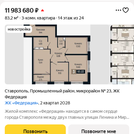
11 983 680
₽
83,2 м²
3-комн. квартира
14 этаж из 24
новостройка
Ставрополь
,
Промышленный район
,
микрорайон № 23
,
ЖК
Федерация
ЖК «Федерация»
, 2 квартал 2028
Жилой комплекс «Федерация» находится в самом сердце
города Ставрополя между двух главных улицах Ленина и Мира,
на пересечении с основной дорожной артерией улицей
Доваторцев. Зеленый двор способен придать новый уровень
Позвонить
Позвоните мне