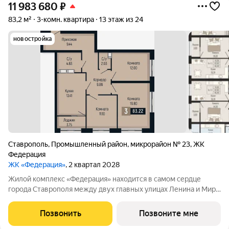
11 983 680
₽
83,2 м²
3-комн. квартира
13 этаж из 24
новостройка
Ставрополь
,
Промышленный район
,
микрорайон № 23
,
ЖК
Федерация
ЖК «Федерация»
, 2 квартал 2028
Жилой комплекс «Федерация» находится в самом сердце
города Ставрополя между двух главных улицах Ленина и Мира,
на пересечении с основной дорожной артерией улицей
Доваторцев. Зеленый двор способен придать новый уровень
Позвонить
Позвоните мне
качеству жизни, а его хозяину