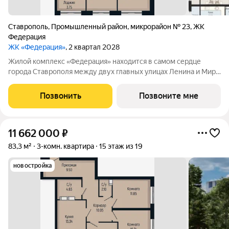
Ставрополь
,
Промышленный район
,
микрорайон № 23
,
ЖК
Федерация
ЖК «Федерация»
, 2 квартал 2028
Жилой комплекс «Федерация» находится в самом сердце
города Ставрополя между двух главных улицах Ленина и Мира,
на пересечении с основной дорожной артерией улицей
Доваторцев. Зеленый двор способен придать новый уровень
Позвонить
Позвоните мне
качеству жизни, а его хозяину
11 662 000
₽
83,3 м²
3-комн. квартира
15 этаж из 19
новостройка