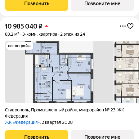
Доваторцев. Зеленый двор способен придать новый уровень
Позвонить
Позвоните мне
качеству жизни, а его хозяину
10 985 040
₽
83,2 м²
3-комн. квартира
2 этаж из 24
новостройка
Ставрополь
,
Промышленный район
,
микрорайон № 23
,
ЖК
Федерация
ЖК «Федерация»
, 2 квартал 2028
Позвонить
Позвоните мне