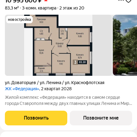
10 995 600
₽
83,3 м²
3-комн. квартира
2 этаж из 20
новостройка
ул. Доваторцев / ул. Ленина / ул. Краснофлотская
ЖК «Федерация»
, 2 квартал 2028
Жилой комплекс «Федерация» находится в самом сердце
города Ставрополя между двух главных улицах Ленина и Мира,
на пересечении с основной дорожной артерией улицей
Доваторцев. Зеленый двор способен придать новый уровень
Позвонить
Позвоните мне
качеству жизни, а его хозяину