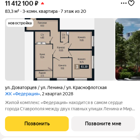
11 412 100
₽
83,3 м²
3-комн. квартира
7 этаж из 20
новостройка
ул. Доваторцев / ул. Ленина / ул. Краснофлотская
ЖК «Федерация»
, 2 квартал 2028
Жилой комплекс «Федерация» находится в самом сердце
города Ставрополя между двух главных улицах Ленина и Мира,
на пересечении с основной дорожной артерией улицей
Доваторцев. Зеленый двор способен придать новый уровень
Позвонить
Позвоните мне
качеству жизни, а его хозяину