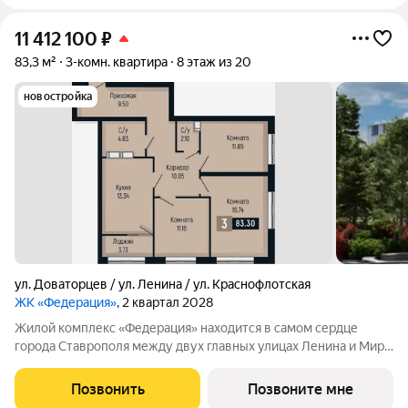
11 412 100
₽
83,3 м²
3-комн. квартира
8 этаж из 20
новостройка
ул. Доваторцев / ул. Ленина / ул. Краснофлотская
ЖК «Федерация»
, 2 квартал 2028
Жилой комплекс «Федерация» находится в самом сердце
города Ставрополя между двух главных улицах Ленина и Мира,
на пересечении с основной дорожной артерией улицей
Доваторцев. Зеленый двор способен придать новый уровень
Позвонить
Позвоните мне
качеству жизни, а его хозяину