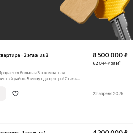
До 100 тыс. ₽
8 500 000
₽
квартира · 2 этаж из 3
62 044 ₽ за м²
Продается большая 3-х комнатная
истый район. 5 минут до центра! Стяжка,
ьное отопление. 3 изолированные
мные окна. Закрытая территория. Лес в
22 апреля 2026
4 200 000
₽
вартира · 1 этаж из 1