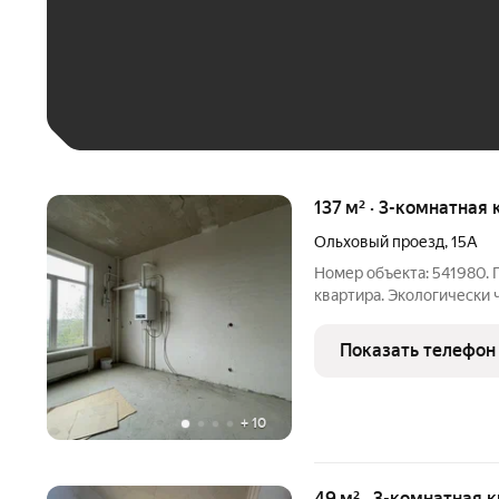
До 30 тыс. ₽
До 50 тыс. ₽
До 70 тыс. ₽
Больше 100 тыс. ₽
137 м² · 3-комнатная 
Ольховый проезд
,
15А
Номер объекта: 541980. 
квартира. Экологически ч
штукатурка. Индивидуал
комнаты.Большие панора
Показать телефон
шаговой
+
10
49 м² · 3-комнатная к