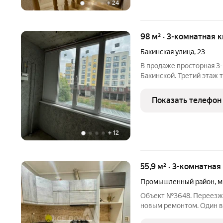
+
24
98 м² · 3-комнатная 
Бакинская улица
,
23
В продаже просторная 3-
Бакинской. Третий этаж 
98 кв.м. Квартира с сов
гостиная и 2 изолирован
Показать телефон
квартире,
+
12
55,9 м² · 3-комнатная
Промышленный район
,
м
Объект №3648. Переезжайте в уютную и светлую евро-трешку с
новым ремонтом. Один взрослый собственник, без детских долей.
Плюсы Вашей будущей квартиры: Светлая к