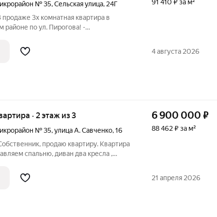
91 410 ₽ за м²
икрорайон № 35
,
Сельская улица
,
24Г
В продаже 3х комнатная квартира в
 районе по ул. Пирогова! -
 с большим закрытым двором,
обственной детской площадкой! -
4 августа 2026
стояние, 2007
6 900 000
₽
вартира · 2 этаж из 3
88 462 ₽ за м²
икрорайон № 35
,
улица А. Савченко
,
16
Собственник, продаю квартиру. Квартира
авляем спальню, диван два кресла ,
ый шкаф купе. Кухня выполнена из
ады из массива. Сан. Узел раздельный.
21 апреля 2026