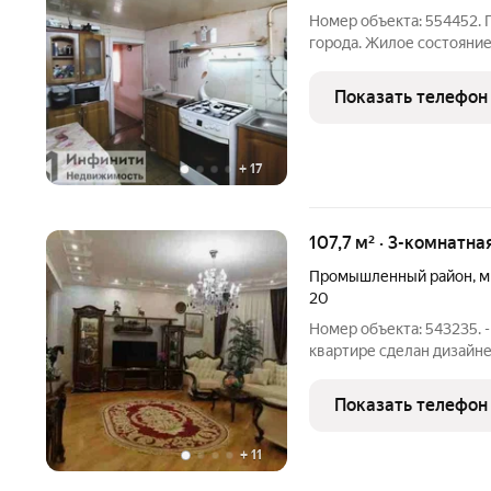
Номер объекта: 554452. 
города. Жилое состояние.
имеется свой сарай, наве
автомобилей. Развитая 
Показать телефон
нижний
+
17
107,7 м² · 3-комнатна
Промышленный район
,
м
20
Номер объекта: 543235. 
квартире сделан дизайне
использованы высококач
квартире просторный кор
Показать телефон
кухня
+
11