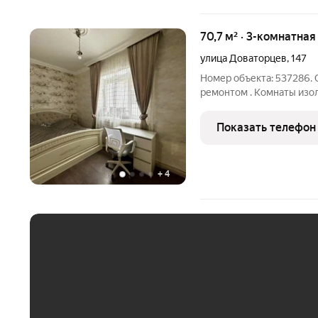
70,7 м² · 3-комнатная
улица Доваторцев
,
147
Номер объекта: 537286. 
ремонтом . Комнаты изо
частично . Индивидуаль
платежи. Потолки 3м. И
Показать телефон
закрытая
+
4
ЕЖЕМЕСЯЧНЫЙ ПЛАТЁ