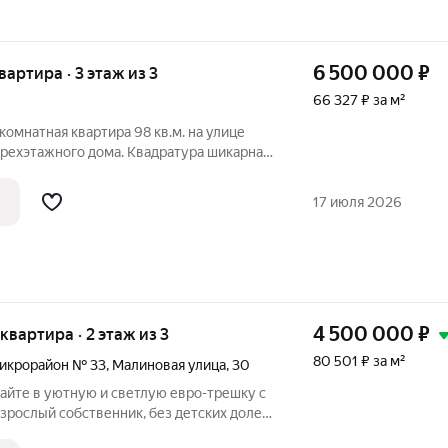
6 500 000
₽
квартира · 3 этаж из 3
66 327 ₽ за м²
комнатная квартира 98 кв.м. на улице
трехэтажного дома. Квадратура шикарная
ременной планировкой: большая кухня-
ные комнаты Если вы давно мечтали о
17 июля 2026
4 500 000
₽
 квартира · 2 этаж из 3
80 501 ₽ за м²
икрорайон № 33
,
Малиновая улица
,
30
ухня-гостиная с