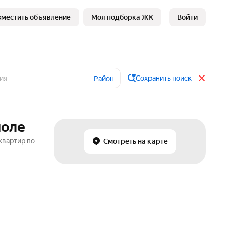
зместить объявление
Моя подборка ЖК
Войти
Сохранить поиск
Район
поле
квартир по
Смотреть на карте