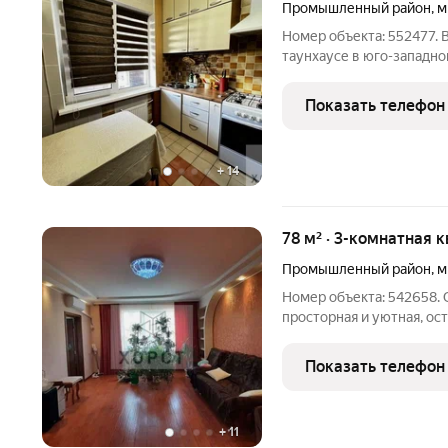
Промышленный район
,
м
Номер объекта: 552477. 
таунхаусе в юго-западном
Трехкомнатная квартира
парковочным местом и с
Показать телефон
Хорошее техническое со
+
14
78 м² · 3-комнатная к
Промышленный район
,
м
Номер объекта: 542658. 
просторная и уютная, ост
шикарный и вместительн
хорошего материала, фас
Показать телефон
По всей
+
11