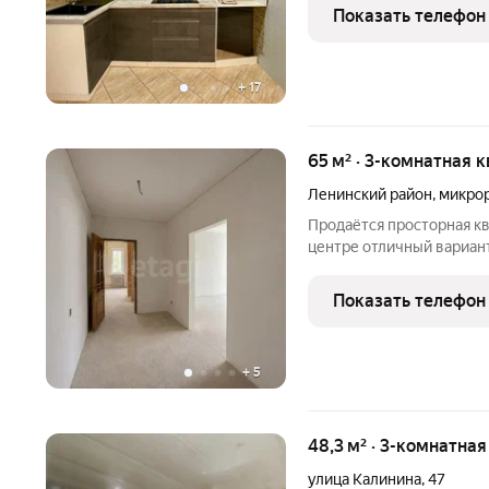
качественным гарнитуром; Смежный санузел; 2 изолиро
Показать телефон
комнаты;
+
17
65 м² · 3-комнатная к
Ленинский район
,
микро
Продаётся просторная кв
центре отличный вариант для жизни, инвестиций или сдачи в
аренду. В квартире полн
окна, можно сделать рем
Показать телефон
зелёном
+
5
48,3 м² · 3-комнатная
улица Калинина
,
47