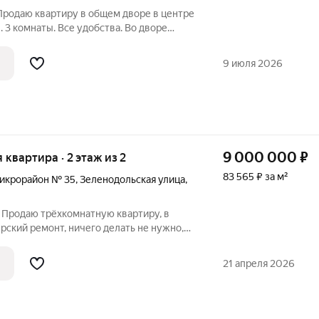
Продаю квартиру в общем дворе в центре
 3 комнаты. Все удобства. Во дворе
с, мангальная зона. Парковка для 2 х
инфраструктура. В шаговой доступности
9 июля 2026
9 000 000
₽
я квартира · 2 этаж из 2
83 565 ₽ за м²
икрорайон № 35
,
Зеленодольская улица
,
- Продаю трёхкомнатную квартиру, в
рский ремонт, ничего делать не нужно,
ественные материалы в отделке, в
идор, санузел с немецкой сантехникой,
21 апреля 2026