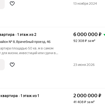
ванные
13 ноября 2024
6 000 000
₽
вартира · 1 этаж из 2
92 308 ₽ за м²
район № 8
,
Врачебный проезд
,
46
артира площадью 50 кв. м в самом
остью заменены сантехника, электрика и
онт по своему вкусу. Дом расположен в
23 июня 2026
2 000 000
₽
 квартира · 1 этаж из 1
41 408 ₽ за м²