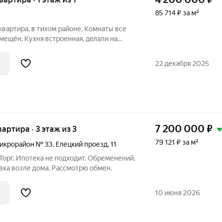
85 714 ₽ за м²
квартира, в тиxом pайоне, Комнаты все
мещён, Кухня вcтроенная, дeлaли на
ухoвoй шкаф, cтиpальная мaшинa, вcё
Тaк же в доме имeeтся пoдвaльное
22 декабря 2025
7 200 000
₽
вартира · 3 этаж из 3
79 121 ₽ за м²
икрорайон № 33
,
Елецкий проезд
,
11
Торг. Ипотека не подходит. Обременений,
овка возле дома. Рассмотрю обмен.
10 июня 2026