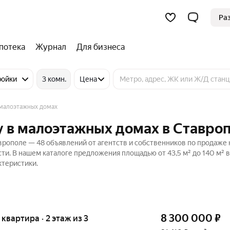
Ра
потека
Журнал
Для бизнеса
ройки
3 комн.
Цена
малоэтажных домах
у в малоэтажных домах в Ставро
рополе — 48 объявлений от агентств и собственников по продаже 
и. В нашем каталоге предложения площадью от 43,5 м² до 140 м² в
ктеристики.
8 300 000
₽
я квартира · 2 этаж из 3