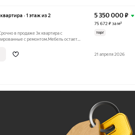
5 350 000
₽
 квартира · 1 этаж из 2
75 672 ₽ за м²
торг
Срочно в продаже 3к квартира с
лированные с ремонтом.Мебель остается
ное отопление .Низкие коммунальные
меется большой подвал. Территория дома
21 апреля 2026
Ж