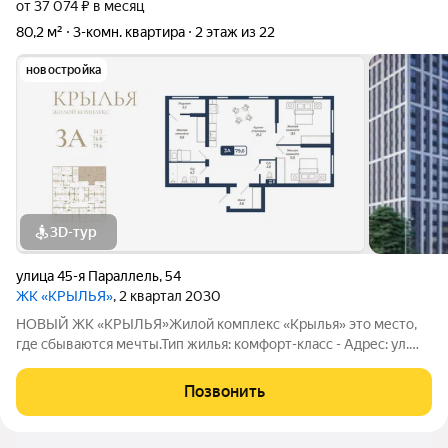
от 37 074 ₽ в месяц
80,2 м²
3-комн. квартира
2 этаж из 22
новостройка
3D-тур
улица 45-я Параллель
,
54
ЖК «КРЫЛЬЯ»
, 2 квартал 2030
НОВЫЙ ЖК «КРЫЛЬЯ»Жилой комплекс «Крылья» это место,
где сбываются мечты.Тип жилья: комфорт-класс - Адрес: ул.
45-Параллель, 54 - Этажность: 18-22 этажей - Планируемая
дата сдачи: декабрь 2027 г. Преимущества: Современные и
Позвонить
стильные фасады