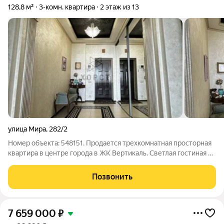
128,8 м²
3-комн. квартира
2 этаж из 13
улица Мира
,
282/2
Номер объекта: 548151. Продается трехкомнатная просторная
квартира в центре города в ЖК Вертикаль. Светлая гостиная с
панорамным остеклением, уютная и теплая детская комната,
спальня с гардеробной и душевой. Большая кухня-гостиная. В
Позвонить
квартире два
7 659 000
₽