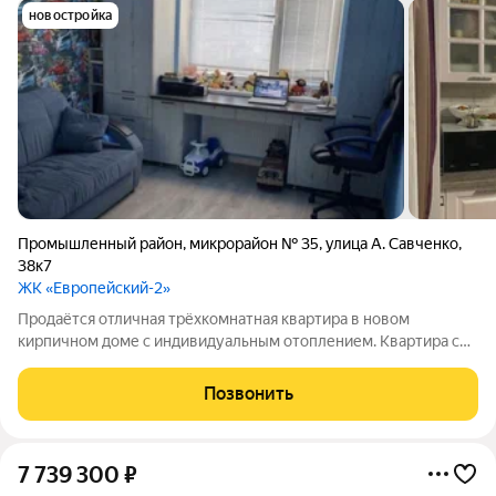
новостройка
Промышленный район
,
микрорайон № 35
,
улица А. Савченко
,
38к7
ЖК «Европейский-2»
Продаётся отличная трёхкомнатная квартира в новом
кирпичном доме с индивидуальным отоплением. Квартира с
дорогим ремонтом. Делали для себя. Отличная кухня
гостинная и 3 изолированными комнат. Остаётся встроенная
Позвонить
кухня. Вытяжка. Варочная панель.
7 739 300
₽