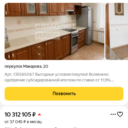
переулок Макарова
,
20
Арт. 135565067 Выгодные условия покупки! Возможно
одобрение субсидированной ипотеки по ставке от 11,9%.
Рассмотрим любые формы расчёта: ипотека, материнский
капитал, наличные средства. Просторная 3-комнатная
Позвонить
квартира-распашонка в кирпичном доме
10 312 105
₽
от 37 045 ₽ в месяц