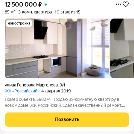
12 500 000
₽
85 м²
3-комн. квартира
10 этаж из 15
новостройка
улица Генерала Маргелова
,
9/1
ЖК «Российский»
, 4 квартал 2019
Номер объекта: 558274. Продаю 3х-комнатную квартиру в
новом доме, ЖК Российский. Сделан качественный ремонт.
Один взрослый собственник, обременений нет, никто не
прописан. Частично остается мебель и техника. Панорамное
Позвонить
остекление. Индивидуальное