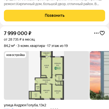
ремонт.Кирпичный дом, большой двор, отличный район. В
квартире шикарная планировка большая кухня столовая, зал,
две спальни изолированные, просторный коридор. Отличный
Позвонить
район, рядом все
7 999 000
₽
от 28 735 ₽ в месяц
84,2 м²
3-комн. квартира
17 этаж из 19
новостройка
улица Андрея Голуба
,
13к2