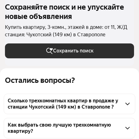
Сохраняйте поиск и не упускайте
новые объявления
Купить квартиру, 3-комн., этажей в доме: от 11, Ж/Д
станция: Чукотский (149 км) в Ставрополе
Сохранить поиск
Остались вопросы?
Сколько трехкомнатных квартир в продаже у
станции Чукотский (149 км) в Ставрополе ?
На Яндекс Недвижимости в продаже у станции 
Чукотский (149 км) в Ставрополе 829 
Как выбрать свою лучшую трехкомнатную
квартиру?
трехкомнатных квартир, из них 2 объявления от 