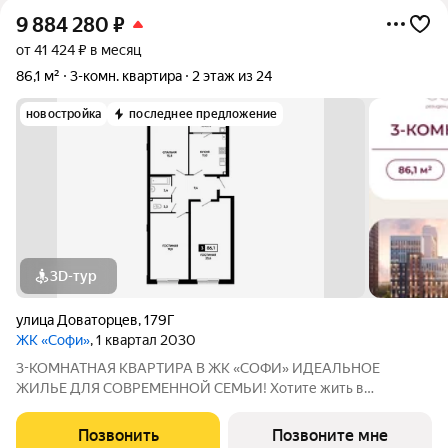
9 884 280
₽
от 41 424 ₽ в месяц
86,1 м²
3-комн. квартира
2 этаж из 24
новостройка
последнее предложение
3D-тур
улица Доваторцев
,
179Г
ЖК «Софи»
, 1 квартал 2030
3-КОМНАТНАЯ КВАРТИРА В ЖК «СОФИ» ИДЕАЛЬНОЕ
ЖИЛЬЕ ДЛЯ СОВРЕМЕННОЙ СЕМЬИ! Хотите жить в
просторной квартире с удобной планировкой, в районе с
отличной инфраструктурой и гарантией безопасности для
Позвонить
Позвоните мне