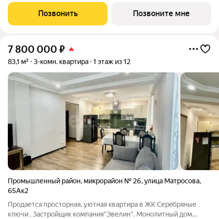
на пересечении с основной дорожной артерией улицей
Доваторцев. Зеленый двор способен придать новый уровень
Позвонить
Позвоните мне
качеству жизни, а его хозяину
7 800 000
₽
83,1 м²
3-комн. квартира
1 этаж из 12
Промышленный район
,
микрорайон № 26
,
улица Матросова
,
65Ак2
Продается простopная, уютная квартиpа в ЖК Серeбряныe
ключи . Зacтpoйщик компания"Эвелин". Mонoлитный дом