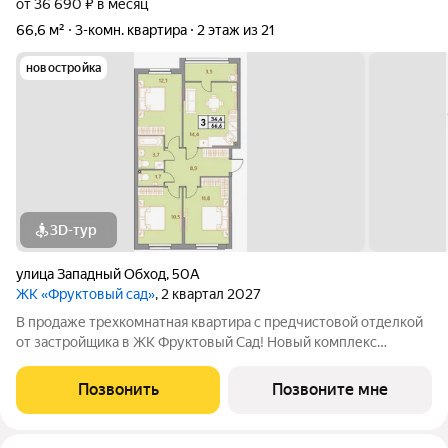
от 36 690 ₽ в месяц
66,6 м²
3-комн. квартира
2 этаж из 21
новостройка
3D-тур
улица Западный Обход
,
50А
ЖК «Фруктовый сад»
, 2 квартал 2027
В продаже трехкомнатная квартира с предчистовой отделкой
от застройщика в ЖК Фруктовый Сад! Новый комплекс
расположен по адресу г.Ставрополь, ул. Западный Обход 50а.
Жилой комплекс Фруктовый Сад - это уютный жилой комплекс
Позвонить
Позвоните мне
с развитой инфраструктурой