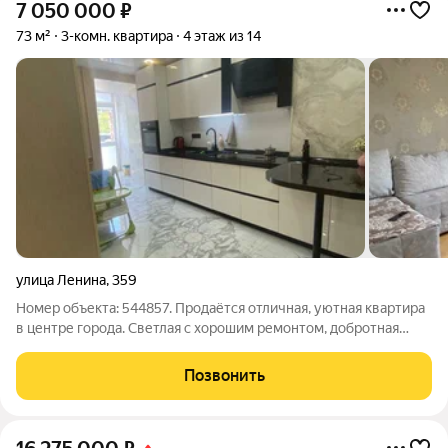
7 050 000
₽
73 м²
3-комн. квартира
4 этаж из 14
улица Ленина
,
359
Номер объекта: 544857. Продаётся отличная, уютная квартира
в центре города. Светлая с хорошим ремонтом, добротная
входная дверь, в прихожей встроенный Шкаф Купе глубиной
80см ( очень вместительный), Кухонный гарнитур по
Позвонить
индивидуальному заказу, много