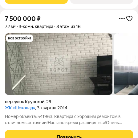
вашей семьи? ЖК «Софи» от федерального застройщика
7 500 000
₽
72 м²
3-комн. квартира
8 этаж из 16
новостройка
переулок Крупской
,
29
ЖК «Шоколад»
, 3 квартал 2014
Номер объекта: 541963. Квартира с хорошим ремонтом,в
отличном состоянии!Настало время расширяться!Очень
хороший район,двор,соседи.
Позвонить