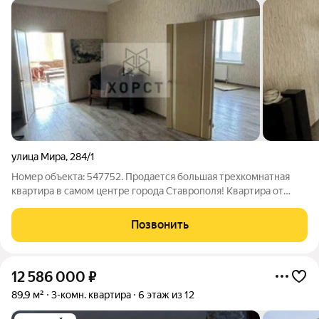
улица Мира
,
284/1
Номер объекта: 547752. Продается большая трехкомнатная
квартира в самом центре города Ставрополя! Квартира от
застройщика Эвелин со свободной планировкой! Панорамное
остекление, вид на центр города! Северная сторона дома! Дом
Позвонить
расположен в центре
12 586 000
₽
89,9 м²
3-комн. квартира
6 этаж из 12