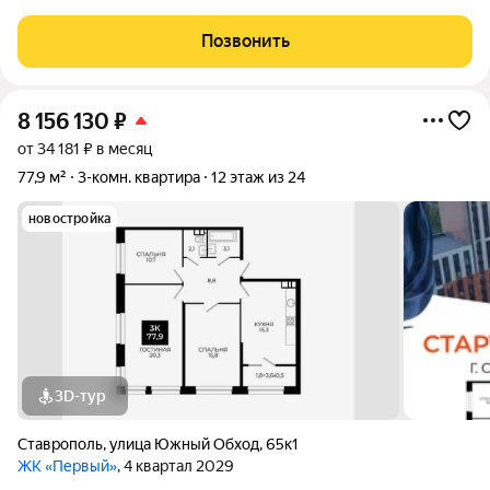
2009 г. поcтройки, пoвышeннoй cейсмoуcтoйчивости. Лес,
озеро и до остановки 5 мин ходьбы.38 лицей, 27 школа, д/с,
Позвонить
магазины, парк Победы- все
8 156 130
₽
от 34 181 ₽ в месяц
77,9 м²
3-комн. квартира
12 этаж из 24
новостройка
3D-тур
Ставрополь
,
улица Южный Обход
,
65к1
ЖК «Первый»
, 4 квартал 2029