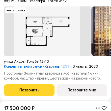
88,1 м²
3-комн. квартира
7 этаж из 12
новостройка
улица Андрея Голуба
,
12к10
Концептуальный район «Кварталы 17/77»
, 3 квартал 2030
Просторная 3-комнатная квартира в ЖК «Кварталы 17/77»
комфорт, масштаб и преимущества жизни в районе нового
поколения от надежного застройщика ЮгСтройИнвест. Если
вам нужна большая, функциональная, светлая квартира в
Позвонить
Позвоните мне
современном, быстро растущем
17 500 000
₽