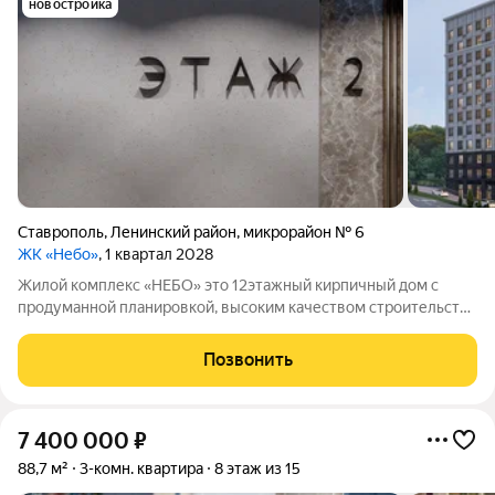
новостройка
Ставрополь
,
Ленинский район
,
микрорайон № 6
ЖК «Небо»
, 1 квартал 2028
Жилой комплекс «НЕБО» это 12этажный кирпичный дом с
продуманной планировкой, высоким качеством строительства
и современными технологиями. В здании предусмотрено
индивидуальное отопление, а территория вокруг дома
Позвонить
закрытая. Для автовладельцев
7 400 000
₽
88,7 м²
3-комн. квартира
8 этаж из 15