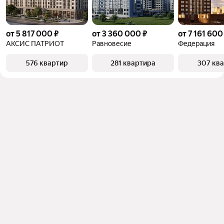
от 5 817 000 ₽
от 3 360 000 ₽
от 7 161 600
АКСИС ПАТРИОТ
Равновесие
Федерация
576 квартир
281 квартира
307 кв