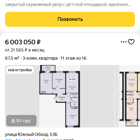
закрытый охраняемый двор с детской площадкой, идеально
для тех, кто ценит тишину. Вас ждут три комнаты: спальня с
панорамными окнами, детская, кухня-гостиная-студия, плюс
Позвонить
отдельная прачечная
6 003 050
₽
от 21 565 ₽ в месяц
67,5 м²
3-комн. квартира
11 этаж из 16
новостройка
3D-тур
улица Южный Обход
,
53Б