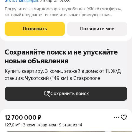
ЖК «Атмосфера»
, 2 квартал 2028
Погрузитесь в мир комфорта и удобства с ЖК «Атмосфера»,
который предлагает исключительные преимущества:
Закрытая территория : Обеспечьте безопасность и уединение
для вашей семьи в уютной атмосфере. Индивидуальное
Позвонить
Позвоните мне
отопление и тёплый пол: Настройте
Сохраняйте поиск и не упускайте
новые объявления
Купить квартиру, 3-комн., этажей в доме: от 11, Ж/Д
станция: Чукотский (149 км) в Ставрополе
Сохранить поиск
12 700 000
₽
127,6 м²
3-комн. квартира
9 этаж из 14