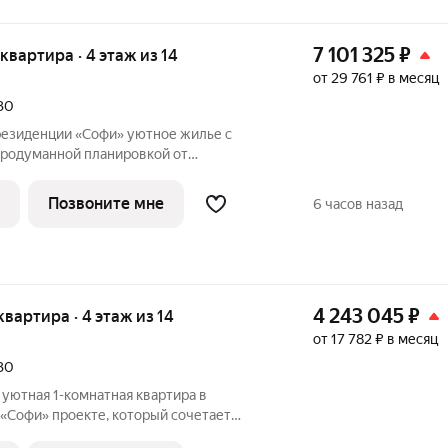
7 101 325
₽
 квартира · 4 этаж из 14
от 29 761 ₽ в месяц
030
ии «Софи» уютное жилье с
родуманной планировкой от
ика ЮгСтройИнвест! Идеальный вариант
 квартира полностью готова к заселению,
Позвоните мне
6 часов назад
е
4 243 045
₽
 квартира · 4 этаж из 14
от 17 782 ₽ в месяц
030
уютная 1-комнатная квартира в
орый сочетает
 современную инфраструктуру в