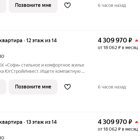
ного застройщика ЮгСтройИнвест!
Позвоните мне
6 часов назад
йИнвест: Мы
4 309 970
₽
 квартира · 12 этаж из 14
от 18 062 ₽ в месяц
030
и комфортное жилье
ка ЮгСтройИнвест. Ищете компактную и
у с удобной планировкой? ЖК «Софи»
ариант для самостоятельной жизни или
Позвоните мне
6 часов назад
4 309 970
₽
 квартира · 13 этаж из 14
от 18 062 ₽ в месяц
030