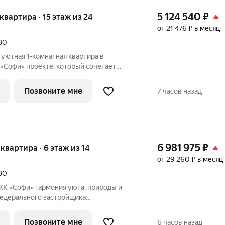
5 124 540
₽
 квартира · 15 этаж из 24
от 21 476 ₽ в месяц
030
уютная 1-комнатная квартира в
орый сочетает
 современную инфраструктуру в
ного застройщика ЮгСтройИнвест!
Позвоните мне
7 часов назад
йИнвест: Мы
6 981 975
₽
 квартира · 6 этаж из 14
от 29 260 ₽ в месяц
030
я уюта, природы и
едерального застройщика
ная квартира с продуманной
роживанию или инвестированию.
Позвоните мне
6 часов назад