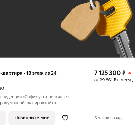
До 100 тыс. ₽
7 125 300
₽
я квартира · 18 этаж из 24
от 29 861 ₽ в месяц
030
ии «Софи» уютное жилье с
родуманной планировкой от
ика ЮгСтройИнвест! Идеальный вариант
 квартира полностью готова к заселению,
Позвоните мне
6 часов назад
е