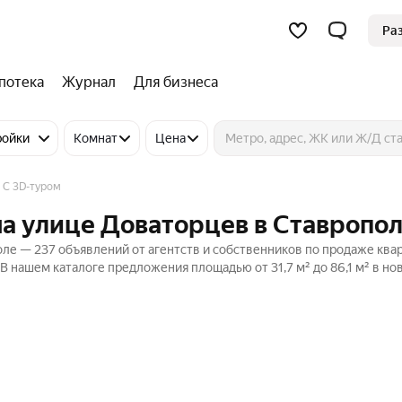
Ра
потека
Журнал
Для бизнеса
ройки
Комнат
Цена
C 3D-туром
на улице Доваторцев в Ставропо
оле — 237 объявлений от агентств и собственников по продаже ква
 В нашем каталоге предложения площадью от 31,7 м² до 86,1 м² в но