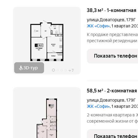
38,3 м² · 1-комнатная
улица Доваторцев
,
179Г
ЖК «Софи»
, 1 квартал 2
К продаже представлена 
престижной резиденции «Софи» проекте, кот
приватность, комфорт и
Ставрополя от федераль
Показать телефон
Застройщик ЮгСтро
3D-тур
+
7
58,5 м² · 2-комнатная
улица Доваторцев
,
179Г
ЖК «Софи»
, 1 квартал 2
2-комнатная квартира в ЖК «Софи» гармони
современной жизни от ф
ЮгСтройИнвест! Простор
планировкой готова к п
Показать телефон