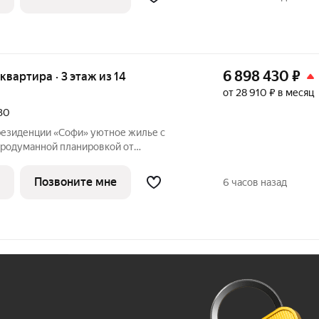
обенности квартиры: Две отдельные
6 898 430
₽
 квартира · 3 этаж из 14
от 28 910 ₽ в месяц
030
ии «Софи» уютное жилье с
родуманной планировкой от
ика ЮгСтройИнвест! Идеальный вариант
 квартира полностью готова к заселению,
Позвоните мне
6 часов назад
е
Ж