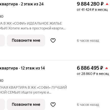
9 884 280
₽
 квартира · 2 этаж из 24
от 41 424 ₽ в месяц
030
ОФИ» ИДЕАЛЬНОЕ ЖИЛЬЕ
! Хотите жить в просторной квартире
в районе с отличной инфраструктурой и
 для вашей семьи? ЖК «Софи» от
Позвоните мне
6 часов назад
ика
6 886 495
₽
 квартира · 12 этаж из 14
от 28 860 ₽ в месяц
030
 КВАРТИРА В ЖК «СОФИ» ЛУЧШИЙ
ОЙ СЕМЬИ! Ищете уютную и
центре Ставрополя с удобной
ортной планировкой? ЖК «Софи» от
Позвоните мне
6 часов назад
о застройщика