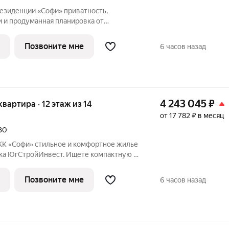
ции «Софи» приватность,
 и продуманная планировка от
ика ЮгСтройИнвест! Идеальный вариант
 сдачи в аренду. Возможна сдача
Позвоните мне
6 часов назад
ое
4 243 045
₽
 квартира · 12 этаж из 14
от 17 782 ₽ в месяц
030
и комфортное жилье
ка ЮгСтройИнвест. Ищете компактную и
у с удобной планировкой? ЖК «Софи»
ариант для самостоятельной жизни или
Позвоните мне
6 часов назад