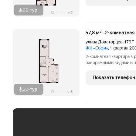
Ос
3D-тур
+
7
57,8 м² · 2-комнатная
улица Доваторцев
,
179Г
ЖК «Софи»
, 1 квартал 2
2-комнатная квартира в резиденц
панорамными видами и п
федерального застройщ
для жизни и инвестиций:
Показать телефон
а при желании вы может
3D-тур
+
6
ЕЖЕМЕСЯЧНЫЙ ПЛАТЁ