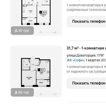
1-комнатная квартира в резиден
современные технологии
федерального застройщ
для жизни, инвестиций и
Показать телефон
квартиры в доверительн
3D-тур
+
5
31,7 м² · 1-комнатная
улица Доваторцев
,
179Г
ЖК «Софи»
, 1 квартал 2
1-комнатная квартира в ЖК «Софи» стильное 
от надежного застройщи
функциональную квартир
предлагает идеальный в
Показать телефон
аренды.
3D-тур
+
7