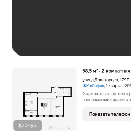
До 30 тыс. ₽
До 50 тыс. ₽
До 70 тыс. ₽
Больше 100 тыс. ₽
58,5 м² · 2-комнатна
улица Доваторцев
,
179Г
ЖК «Софи»
, 1 квартал 2
2-комнатная квартира в резиденц
панорамными видами и п
федерального застройщ
для жизни и инвестиций:
Показать телефон
а при желании вы может
3D-тур
+
6