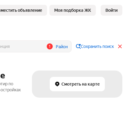
зместить объявление
Моя подборка ЖК
Войти
1
Сохранить поиск
Район
ле
ртир по
Смотреть на карте
востройках