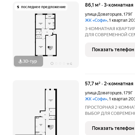
86,1 м² · 3-комнатная
последнее предложение
улица Доваторцев
,
179Г
ЖК «Софи»
, 1 квартал 2
3-КОМНАТНАЯ КВАРТИРА В ЖК «С
ДЛЯ СОВРЕМЕННОЙ СЕМЬИ
с удобной планировкой, 
гарантией безопасности
Показать телефон
федерального застройщ
3D-тур
+
4
57,7 м² · 2-комнатная
улица Доваторцев
,
179Г
ЖК «Софи»
, 1 квартал 2
ПРОСТОРНАЯ 2-КОМНАТНАЯ
ВЫБОР ДЛЯ СОВРЕМЕНН
просторную квартиру в 
инфраструктурой и комф
Показать телефон
надежного федеральног