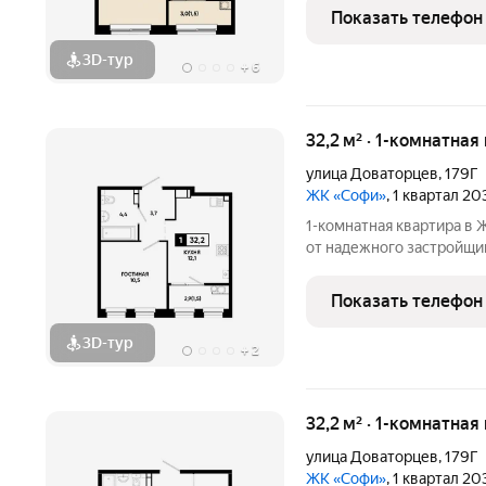
Ставрополя от федераль
Показать телефон
Застройщик ЮгСтро
3D-тур
+
6
32,2 м² · 1-комнатная
улица Доваторцев
,
179Г
ЖК «Софи»
, 1 квартал 2
1-комнатная квартира в ЖК «Софи» стильное 
от надежного застройщи
функциональную квартир
предлагает идеальный в
Показать телефон
аренды.
3D-тур
+
2
32,2 м² · 1-комнатная
улица Доваторцев
,
179Г
ЖК «Софи»
, 1 квартал 2