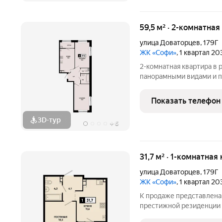
59,5 м² · 2-комнатная
улица Доваторцев
,
179Г
ЖК «Софи»
, 1 квартал 2
2-комнатная квартира в резиденц
панорамными видами и п
федерального застройщ
для жизни и инвестиций:
Показать телефон
а при желании вы может
3D-тур
+
6
31,7 м² · 1-комнатная
улица Доваторцев
,
179Г
ЖК «Софи»
, 1 квартал 2
К продаже представлена 
престижной резиденции «Софи» проекте, кот
приватность, комфорт и