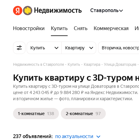
Ставрополь
Новостройки
Купить
Снять
Коммерческая
И
Купить
Квартиру
Вторичка, новост
Недвижимость в Ставрополе
Купить
Квартира
Улица Доваторцев
Купить квартиру c 3D-туром 
Купить квартиру c 3D-туром на улице Доваторцев в Ставроп
цене от 4 243 045 ₽ до 9 884 280 ₽ на Яндекс Недвижимости.
и вторичном жилье — фото, планировки и характеристики.
1-комнатные
138
2-комнатные
97
237 объявлений:
по актуальности