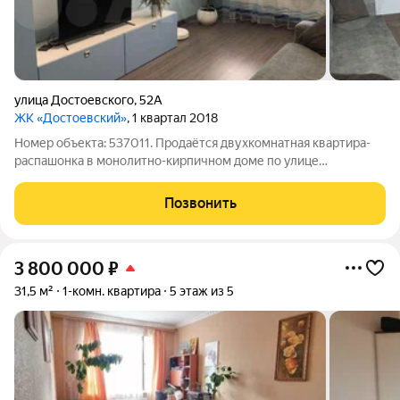
улица Достоевского
,
52А
ЖК «Достоевский»
, 1 квартал 2018
Номер объекта: 537011. Продаётся двухкомнатная квартира-
распашонка в монолитно-кирпичном доме по улице
Достоевского 52А. Общая площадь 53,8 м2 лоджия(3.5 м2).
Площадь гостинной 16,5 м2, спальня 14.8 м2, кухня 9.7 м2.
Позвонить
Натяжные потолки (2.8 м2).
3 800 000
₽
31,5 м²
1-комн. квартира
5 этаж из 5