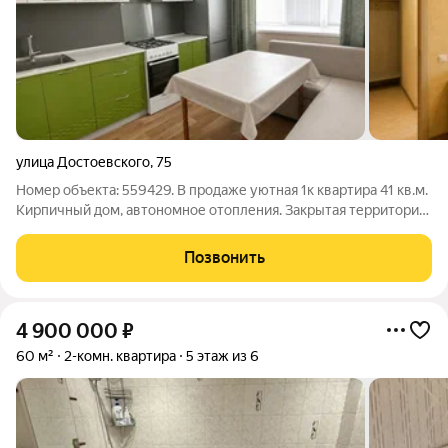
улица Достоевского
,
75
Номер объекта: 559429. В продаже уютная 1к квартира 41 кв.м.
Кирпичный дом, автономное отопления. Закрытая территория.
Остается вся мебель и техника. Просторная теплая лоджия.
Хорошая транспортная развязка, рядом центр города. Без
Позвонить
обременений. Вся
4 900 000
₽
60 м²
2-комн. квартира
5 этаж из 6