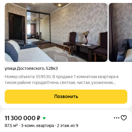
улица Достоевского
,
52Вк3
Номер объекта: 559530. В продаже 1 комнатная квартира в
тихом районе города!Очень светлая, чистая, ухоженная
квартира. Вся мебель и техника остаются новым
собственникам.Комфортный 2 этаж. Дружелюбные соседиВся
Позвонить
инфраструктура в шаговой
11 300 000
₽
87,5 м²
3-комн. квартира
2 этаж из 9