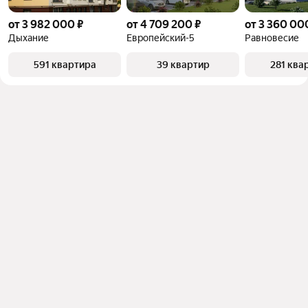
от 3 982 000 ₽
от 4 709 200 ₽
от 3 360 00
Дыхание
Европейский-5
Равновесие
591 квартира
39 квартир
281 ква