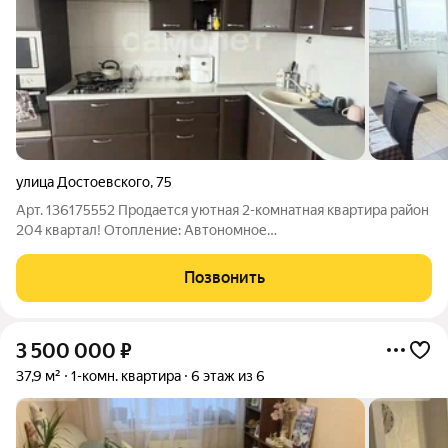
улица Достоевского
,
75
Арт. 136175552 Продается уютная 2-комнатная квартира район
204 квартал! Отопление: Автономное
отопление(электрические теплые полы) гарантия тепла и
комфорта в любое время года. Идеальный вариант для
Позвонить
комфортной жизни или выгодной инвестиции! Основные
3 500 000
₽
37,9 м²
1-комн. квартира
6 этаж из 6