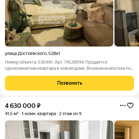
улица Достоевского
,
52Вк1
Номер объекта: 536981. Арт. 74528996 Продается
однокомнатная квартира в новом доме. Возможна ипотека под
14.75%. -Выполнен качественный ремонт. -Квартира
просторная, очень светлая и теплая. -Совмещенный санузел.
Позвонить
-Кухня с функционалом комнаты. -Мебель
4 630 000
₽
41,5 м²
1-комн. квартира
2 этаж из 9