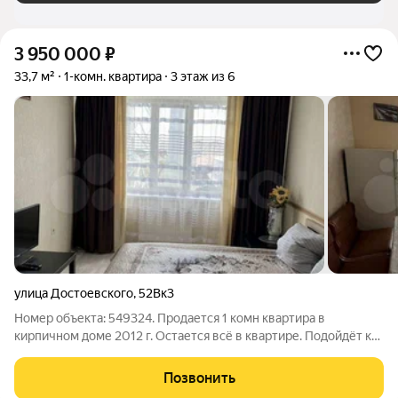
3 950 000
₽
33,7 м²
1-комн. квартира
3 этаж из 6
улица Достоевского
,
52Вк3
Номер объекта: 549324. Продается 1 комн квартира в
кирпичном доме 2012 г. Остается всё в квартире. Подойдёт как
для вложений под сдачу так и для покупки себе. Удобное
место расположения 204-й квартал, с развитой
Позвонить
инфраструктурой. В доступности