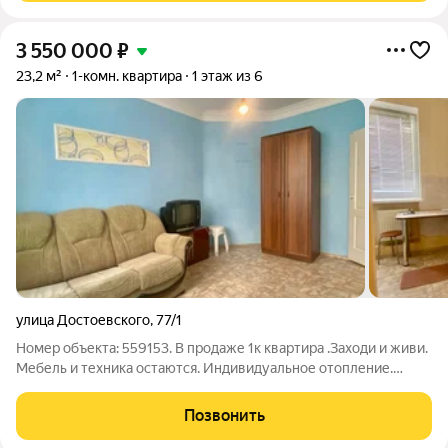
3 550 000
₽
23,2 м²
1-комн. квартира
1 этаж из 6
улица Достоевского
,
77/1
Номер объекта: 559153. В продаже 1к квартира .Заходи и живи.
Мебель и техника остаются. Индивидуальное отопление.
Кирпичный дом. Высокий цоколь, на уровне второго этажа. В
квадратуру балкон не входит. Инфраструктура: большая
Позвонить
транспортная развязка,