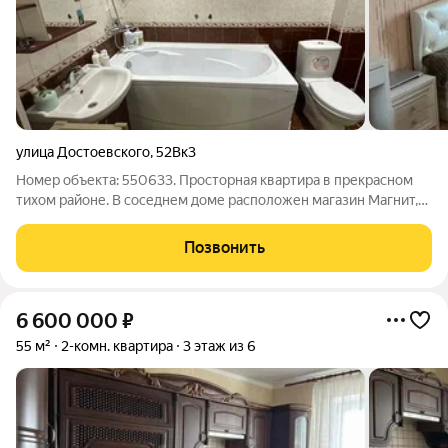
улица Достоевского
,
52Вк3
Номер объекта: 550633. Просторная квартира в прекрасном
тихом районе. В соседнем доме расположен магазин Магнит,
вайлдберрис. За домом футбольное поле, в 2 минутах ходьбы-
спортзал востокарена, теннисный корт, в другую сторону-
Позвонить
частный сектор, поэтому
6 600 000
₽
55 м²
2-комн. квартира
3 этаж из 6