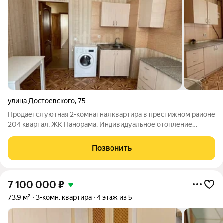
улица Достоевского
,
75
Продаётся уютная 2-комнатная квартира в престижном районе
204 квартал, ЖК Панорама. Индивидуальное отопление
обеспечит тепло и комфорт в любое время года. Площадь
оптимальное пространство для семьи, сделан косметический
Позвонить
ремонт, вся мебель и техника
7 100 000
₽
73,9 м²
3-комн. квартира
4 этаж из 5