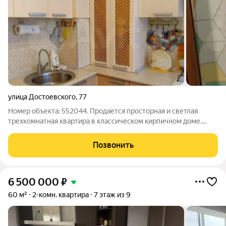
улица Достоевского
,
77
Номер объекта: 552044. Продается просторная и светлая
трехкомнатная квартира в классическом кирпичном доме.
Здесь царит атмосфера тепла и уюта, которую вы
почувствуете с первого шага. Настоящий кирпичный дом:
Позвонить
Отличная тепло- и звукоизоляция. Летом
6 500 000
₽
60 м²
2-комн. квартира
7 этаж из 9