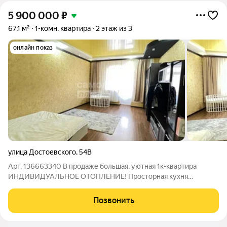
5 900 000
₽
67,1 м²
1-комн. квартира
2 этаж из 3
онлайн показ
улица Достоевского
,
54В
Арт. 136663340 В продаже большая, уютная 1к-квартира
ИНДИВИДУАЛЬНОЕ ОТОПЛЕНИЕ! Просторная кухня
площадью 19м оборудована качественным гарнитуром из
массива и газовой плитой. Из окон открывается вид на тихий
Позвонить
двор, где расположена детская и спортивная