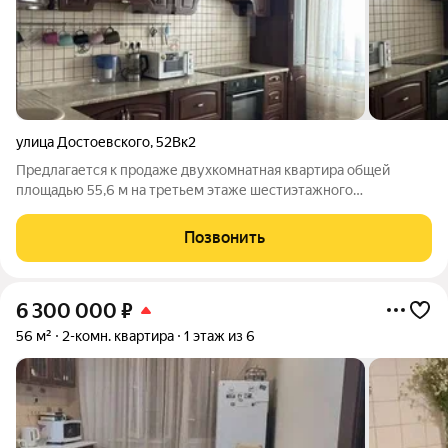
улица Достоевского
,
52Вк2
Предлагается к продаже двухкомнатная квартира общей
площадью 55,6 м на третьем этаже шестиэтажного
кирпичного дома. Объект находится в отличном состоянии с
качественным ремонтом, что позволяет заехать без
Позвонить
дополнительных вложений; часть мебели
6 300 000
₽
56 м²
2-комн. квартира
1 этаж из 6