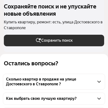
Сохраняйте поиск и не упускайте
новые объявления
Купить квартиру, ремонт: есть, улица Достоевского в
Ставрополе
Сохранить поиск
Остались вопросы?
Сколько квартир в продаже на улице
Достоевского в Ставрополе ?
На Яндекс Недвижимости в продаже на улице 
Достоевского в Ставрополе 29 квартир, из них 29 
Как выбрать свою лучшую квартиру?
объявлений от агентств
Чтобы купить квартиру с ремонтом на улице 