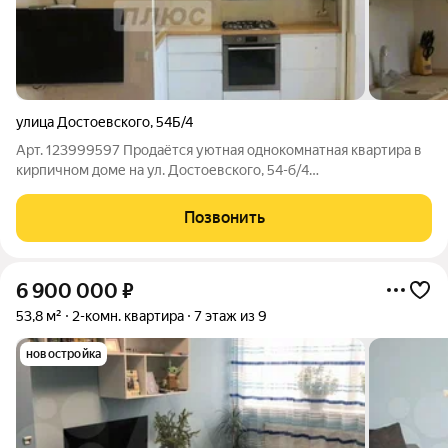
улица Достоевского
,
54Б/4
Арт. 123999597 Продаётся уютная однокомнатная квартира в
кирпичном доме на ул. Достоевского, 54-б/4
Характеристики:Планировка: Просторная кухня-гостиная.
Этаж: 2 из 3 оптимальный уровень: удобно, безопасно, без
Позвонить
шума снизу и сверху. Окна: Выходят во
6 900 000
₽
53,8 м²
2-комн. квартира
7 этаж из 9
новостройка