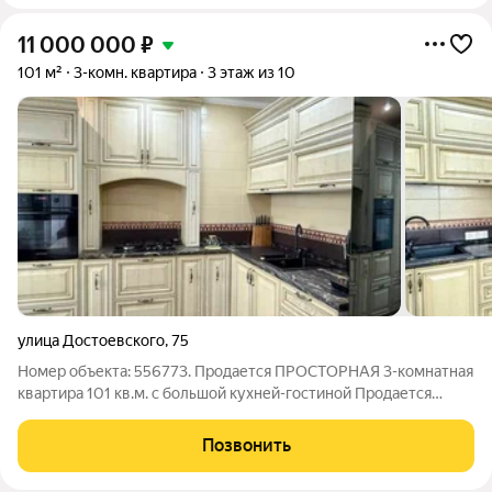
11 000 000
₽
101 м²
3-комн. квартира
3 этаж из 10
улица Достоевского
,
75
Номер объекта: 556773. Продается ПРОСТОРНАЯ 3-комнатная
квартира 101 кв.м. с большой кухней-гостиной Продается
большая трехкомнатная квартира общей площадью101 кв. м. в
отличном состоянии! Ключевые преимущества: Просторная
Позвонить
кухня-гостиная 29,8 кв. м.