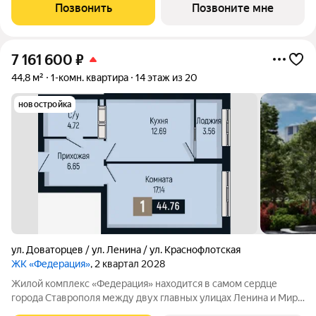
Доваторцев. Зеленый двор способен придать новый уровень
Позвонить
Позвоните мне
качеству жизни, а его хозяину
7 161 600
₽
44,8 м²
1-комн. квартира
14 этаж из 20
новостройка
ул. Доваторцев / ул. Ленина / ул. Краснофлотская
ЖК «Федерация»
, 2 квартал 2028
Жилой комплекс «Федерация» находится в самом сердце
города Ставрополя между двух главных улицах Ленина и Мира,
на пересечении с основной дорожной артерией улицей