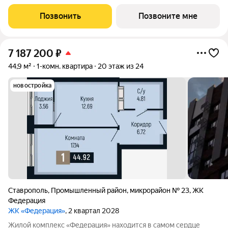
на пересечении с основной дорожной артерией улицей
Доваторцев. Зеленый двор способен придать новый уровень
Позвонить
Позвоните мне
качеству жизни, а его хозяину
7 187 200
₽
44,9 м²
1-комн. квартира
20 этаж из 24
новостройка
Ставрополь
,
Промышленный район
,
микрорайон № 23
,
ЖК
Федерация
ЖК «Федерация»
, 2 квартал 2028
Жилой комплекс «Федерация» находится в самом сердце