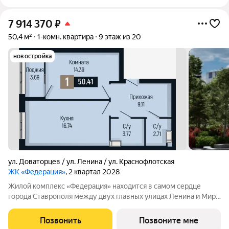
7 914 370
₽
50,4 м²
1-комн. квартира
9 этаж из 20
новостройка
ул. Доваторцев / ул. Ленина / ул. Краснофлотская
ЖК «Федерация»
, 2 квартал 2028
Жилой комплекс «Федерация» находится в самом сердце
города Ставрополя между двух главных улицах Ленина и Мира,
на пересечении с основной дорожной артерией улицей
Доваторцев. Зеленый двор способен придать новый уровень
Позвонить
Позвоните мне
качеству жизни, а его хозяину