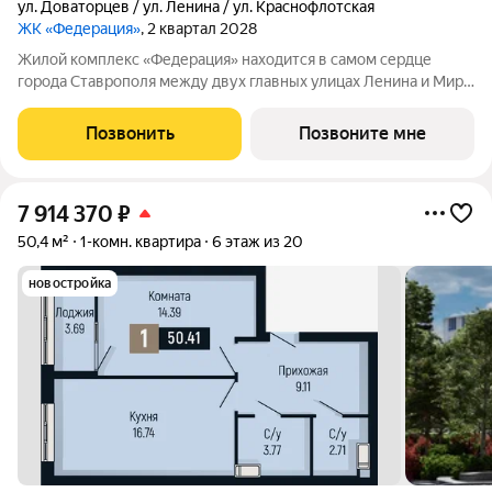
ул. Доваторцев / ул. Ленина / ул. Краснофлотская
ЖК «Федерация»
, 2 квартал 2028
Жилой комплекс «Федерация» находится в самом сердце
города Ставрополя между двух главных улицах Ленина и Мира,
на пересечении с основной дорожной артерией улицей
Доваторцев. Зеленый двор способен придать новый уровень
Позвонить
Позвоните мне
качеству жизни, а его хозяину
7 914 370
₽
50,4 м²
1-комн. квартира
6 этаж из 20
новостройка