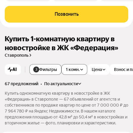
Позвонить
Купить 1-комнатную квартиру в
новостройке в ЖК «Федерация»
Ставрополь
AI
Фильтры
1 комн.
Цена
Взнос и 
3
67 предложений
•
по актуальности
Купить однокомнатную квартиру в новостройке в ЖК
«Федерация» в Ставрополе — 67 объявлений от агентств и
собственников по продаже квартир по цене от 7 000 000 ₽ до
7 964 780 ₽ на Яндекс Недвижимости. В нашем каталоге
предложения площадью от 42,8 м² до 50,4 м² в новостройках и
вторичном жилье — фото, планировки и характеристики.