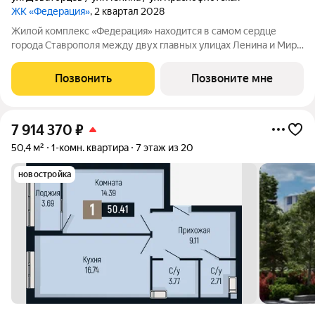
ЖК «Федерация»
, 2 квартал 2028
Жилой комплекс «Федерация» находится в самом сердце
города Ставрополя между двух главных улицах Ленина и Мира,
на пересечении с основной дорожной артерией улицей
Доваторцев. Зеленый двор способен придать новый уровень
Позвонить
Позвоните мне
качеству жизни, а его хозяину
7 914 370
₽
50,4 м²
1-комн. квартира
7 этаж из 20
новостройка