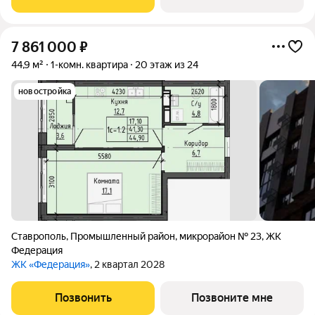
качеству жизни, а его хозяину
7 861 000
₽
44,9 м²
1-комн. квартира
20 этаж из 24
новостройка
Ставрополь
,
Промышленный район
,
микрорайон № 23
,
ЖК
Федерация
ЖК «Федерация»
, 2 квартал 2028
Позвонить
Позвоните мне