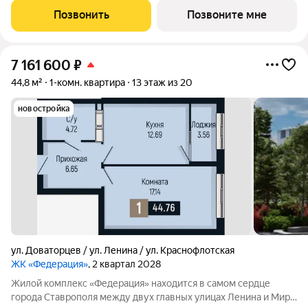
Доваторцев. Зеленый двор способен придать новый уровень
Позвонить
Позвоните мне
качеству жизни, а его хозяину
7 161 600
₽
44,8 м²
1-комн. квартира
13 этаж из 20
новостройка
ул. Доваторцев / ул. Ленина / ул. Краснофлотская
ЖК «Федерация»
, 2 квартал 2028
Жилой комплекс «Федерация» находится в самом сердце
города Ставрополя между двух главных улицах Ленина и Мира,