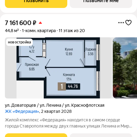
Позвонить
Позвоните мне
качеству жизни, а его хозяину
7 161 600
₽
44,8 м²
1-комн. квартира
11 этаж из 20
новостройка
ул. Доваторцев / ул. Ленина / ул. Краснофлотская
ЖК «Федерация»
, 2 квартал 2028
Жилой комплекс «Федерация» находится в самом сердце
города Ставрополя между двух главных улицах Ленина и Мира,
на пересечении с основной дорожной артерией улицей