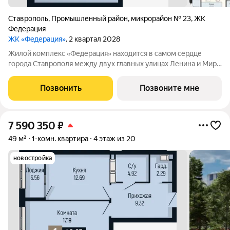
Ставрополь
,
Промышленный район
,
микрорайон № 23
,
ЖК
Федерация
ЖК «Федерация»
, 2 квартал 2028
Жилой комплекс «Федерация» находится в самом сердце
города Ставрополя между двух главных улицах Ленина и Мира,
на пересечении с основной дорожной артерией улицей
Доваторцев. Зеленый двор способен придать новый уровень
Позвонить
Позвоните мне
качеству жизни, а его хозяину
7 590 350
₽
49 м²
1-комн. квартира
4 этаж из 20
новостройка