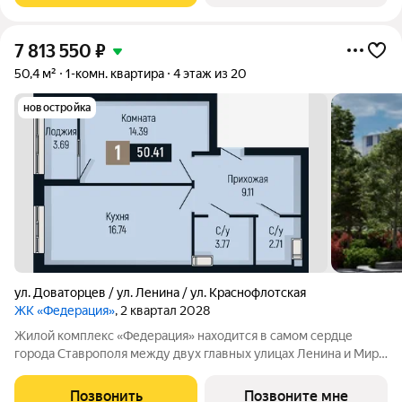
7 813 550
₽
50,4 м²
1-комн. квартира
4 этаж из 20
новостройка
ул. Доваторцев / ул. Ленина / ул. Краснофлотская
ЖК «Федерация»
, 2 квартал 2028
Жилой комплекс «Федерация» находится в самом сердце
города Ставрополя между двух главных улицах Ленина и Мира,
на пересечении с основной дорожной артерией улицей
Доваторцев. Зеленый двор способен придать новый уровень
Позвонить
Позвоните мне