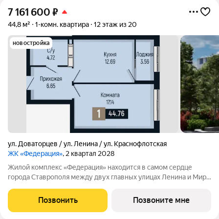
7 161 600
₽
44,8 м²
1-комн. квартира
12 этаж из 20
новостройка
ул. Доваторцев / ул. Ленина / ул. Краснофлотская
ЖК «Федерация»
, 2 квартал 2028
Жилой комплекс «Федерация» находится в самом сердце
города Ставрополя между двух главных улицах Ленина и Мира,
на пересечении с основной дорожной артерией улицей
Доваторцев. Зеленый двор способен придать новый уровень
Позвонить
Позвоните мне
качеству жизни, а его хозяину