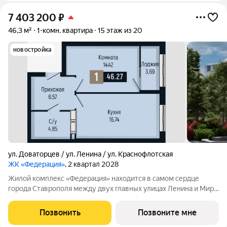
7 403 200
₽
46,3 м²
1-комн. квартира
15 этаж из 20
новостройка
ул. Доваторцев / ул. Ленина / ул. Краснофлотская
ЖК «Федерация»
, 2 квартал 2028
Жилой комплекс «Федерация» находится в самом сердце
города Ставрополя между двух главных улицах Ленина и Мира,
на пересечении с основной дорожной артерией улицей
Доваторцев. Зеленый двор способен придать новый уровень
Позвонить
Позвоните мне
качеству жизни, а его хозяину