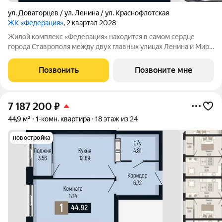
ул. Доваторцев / ул. Ленина / ул. Краснофлотская
ЖК «Федерация»
, 2 квартал 2028
Жилой комплекс «Федерация» находится в самом сердце
города Ставрополя между двух главных улицах Ленина и Мира,
на пересечении с основной дорожной артерией улицей
Доваторцев. Зеленый двор способен придать новый уровень
Позвонить
Позвоните мне
качеству жизни, а его хозяину
7 187 200
₽
44,9 м²
1-комн. квартира
18 этаж из 24
новостройка