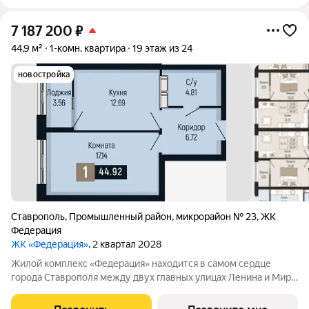
7 187 200
₽
44,9 м²
1-комн. квартира
19 этаж из 24
новостройка
Ставрополь
,
Промышленный район
,
микрорайон № 23
,
ЖК
Федерация
ЖК «Федерация»
, 2 квартал 2028
Жилой комплекс «Федерация» находится в самом сердце
города Ставрополя между двух главных улицах Ленина и Мира,
на пересечении с основной дорожной артерией улицей
Доваторцев. Зеленый двор способен придать новый уровень