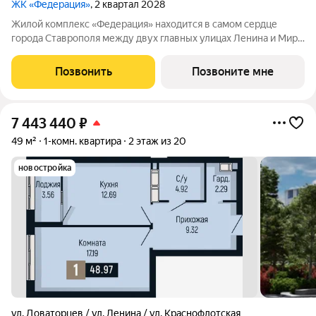
ЖК «Федерация»
, 2 квартал 2028
Жилой комплекс «Федерация» находится в самом сердце
города Ставрополя между двух главных улицах Ленина и Мира,
на пересечении с основной дорожной артерией улицей
Доваторцев. Зеленый двор способен придать новый уровень
Позвонить
Позвоните мне
качеству жизни, а его хозяину
7 443 440
₽
49 м²
1-комн. квартира
2 этаж из 20
новостройка
ул. Доваторцев / ул. Ленина / ул. Краснофлотская