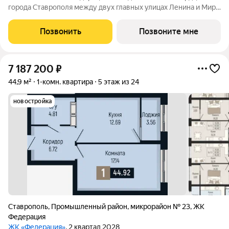
города Ставрополя между двух главных улицах Ленина и Мира,
на пересечении с основной дорожной артерией улицей
Доваторцев. Зеленый двор способен придать новый уровень
Позвонить
Позвоните мне
качеству жизни, а его хозяину
7 187 200
₽
44,9 м²
1-комн. квартира
5 этаж из 24
новостройка
Ставрополь
,
Промышленный район
,
микрорайон № 23
,
ЖК
Федерация
ЖК «Федерация»
, 2 квартал 2028