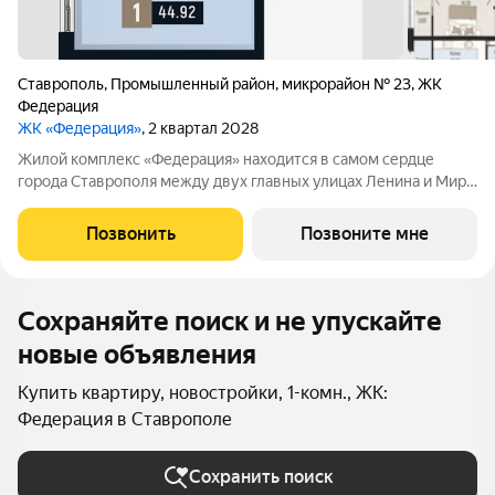
Ставрополь
,
Промышленный район
,
микрорайон № 23
,
ЖК
Федерация
ЖК «Федерация»
, 2 квартал 2028
Жилой комплекс «Федерация» находится в самом сердце
города Ставрополя между двух главных улицах Ленина и Мира,
на пересечении с основной дорожной артерией улицей
Доваторцев. Зеленый двор способен придать новый уровень
Позвонить
Позвоните мне
качеству жизни, а его хозяину
Сохраняйте поиск и не упускайте
новые объявления
Купить квартиру, новостройки, 1-комн., ЖК:
Федерация в Ставрополе
Сохранить поиск