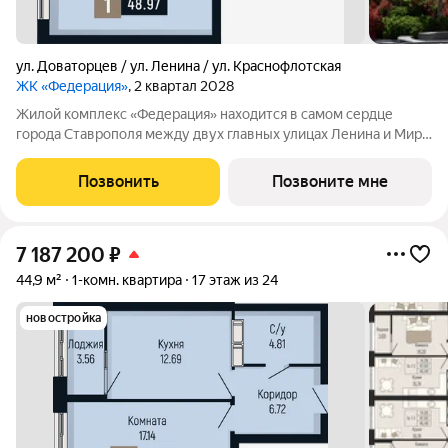
ул. Доваторцев / ул. Ленина / ул. Краснофлотская
ЖК «Федерация»
, 2 квартал 2028
Жилой комплекс «Федерация» находится в самом сердце
города Ставрополя между двух главных улицах Ленина и Мира,
на пересечении с основной дорожной артерией улицей
Доваторцев. Зеленый двор способен придать новый уровень
Позвонить
Позвоните мне
качеству жизни, а его хозяину
7 187 200
₽
44,9 м²
1-комн. квартира
17 этаж из 24
новостройка