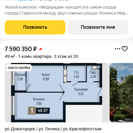
Жилой комплекс «Федерация» находится в самом сердце
города Ставрополя между двух главных улицах Ленина и Мира,
на пересечении с основной дорожной артерией улицей
Доваторцев. Зеленый двор способен придать новый уровень
Позвонить
Позвоните мне
качеству жизни, а его хозяину
7 590 350
₽
49 м²
1-комн. квартира
3 этаж из 20
новостройка
ул. Доваторцев / ул. Ленина / ул. Краснофлотская