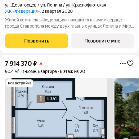
ул. Доваторцев / ул. Ленина / ул. Краснофлотская
ЖК «Федерация»
, 2 квартал 2028
Жилой комплекс «Федерация» находится в самом сердце
города Ставрополя между двух главных улицах Ленина и Мира,
на пересечении с основной дорожной артерией улицей
Доваторцев. Зеленый двор способен придать новый уровень
Позвонить
Позвоните мне
качеству жизни, а его хозяину
7 914 370
₽
50,4 м²
1-комн. квартира
8 этаж из 20
новостройка