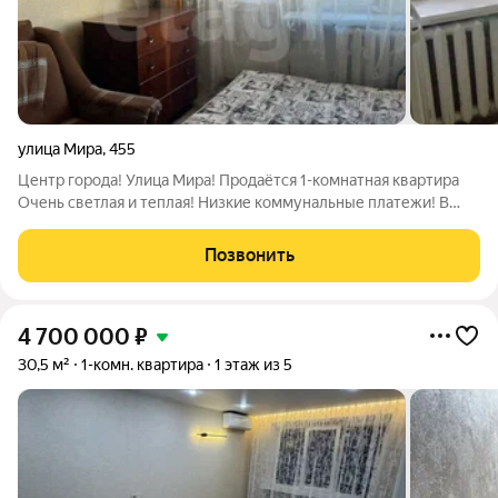
улица Мира
,
455
Центр города! Улица Мира! Продаётся 1-комнатная квартира
Очень светлая и теплая! Низкие коммунальные платежи! В
санузле несколько лет назад поменяли плитку! Дом
кирпичный! В окружении зеленых насаждений! Район с
Позвонить
максимально развитой
4 700 000
₽
30,5 м²
1-комн. квартира
1 этаж из 5