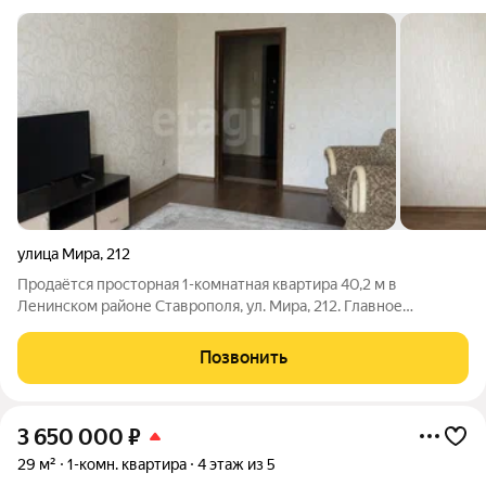
улица Мира
,
212
Продаётся просторная 1-комнатная квартира 40,2 м в
Ленинском районе Ставрополя, ул. Мира, 212. Главное
преимущество - квартира полностью готова к проживанию.
Покупатель получает не пустые стены, а меблированный
Позвонить
вариант, куда можно заехать без крупных
3 650 000
₽
29 м²
1-комн. квартира
4 этаж из 5