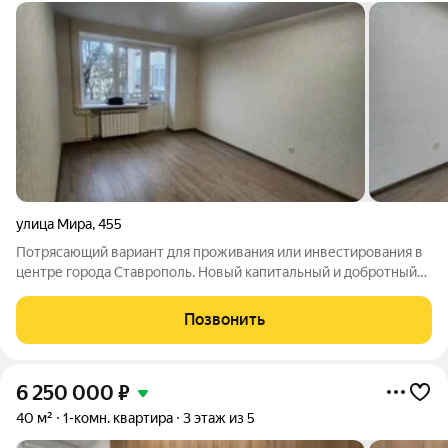
улица Мира
,
455
Потрясающий вариант для проживания или инвестирования в
центре города Ставрополь. Новый капитальный и добротный
ремонт из дорогостоящих материалов. Развитая
инфраструктура. Рядом ВУЗы, школы, детские сады, Торговые
Позвонить
центры. возможны все варианты
6 250 000
₽
40 м²
1-комн. квартира
3 этаж из 5