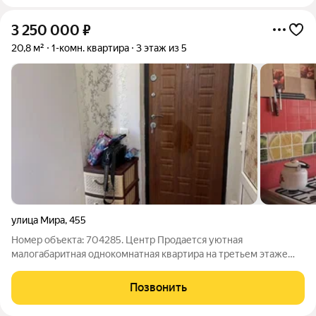
3 250 000
₽
20,8 м²
1-комн. квартира
3 этаж из 5
улица Мира
,
455
Номер объекта: 704285. Центр Продается уютная
малогабаритная однокомнатная квартира на третьем этаже
кирпичного дома. Идеальный вариант как для собственного
проживания так и для сдачи в аренду. В квартире выполнен
Позвонить
косметический ремонт. Окна выходят