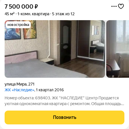
7 500 000
₽
45 м²
1-комн. квартира
5 этаж из 12
новостройка
улица Мира
,
271
ЖК «Наследие»
, 1 квартал 2016
Номер объекта: 698403. ЖК "НАСЛЕДИЕ" Центр Продается
уютная однокомнатная квартира с ремонтом. Общая площадь
45 кв. м, жилая 19 кв. м, кухня 12 кв. м. Квартира расположена
на 5 этаже 12-этажного дома, построенного в 2016 году.
Позвонить
Высокие потолки 3