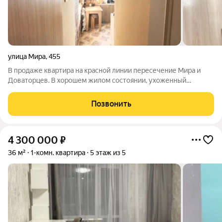
улица Мира
,
455
В продаже квартира на красной линии пересечение Мира и
Доваторцев. В хорошем жилом состоянии, ухоженный
подъезд . В квартире есть небольшая кладовочка, остается
частично мебель и техника. Газовая колонка, газовая плита,
Позвонить
сплит система. Прекрасный
4 300 000
₽
36 м²
1-комн. квартира
5 этаж из 5