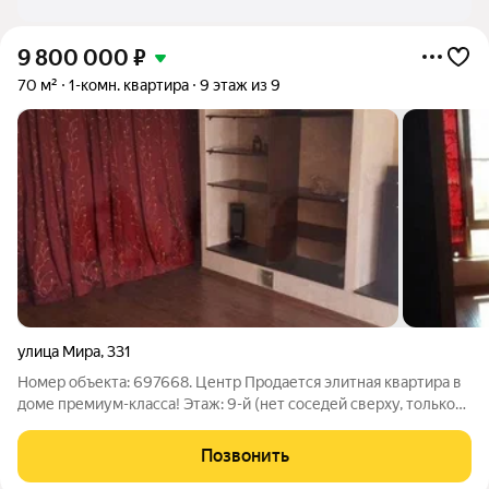
9 800 000
₽
70 м²
1-комн. квартира
9 этаж из 9
улица Мира
,
331
Номер объекта: 697668. Центр Продается элитная квартира в
доме премиум-класса! Этаж: 9-й (нет соседей сверху, только
техэтаж абсолютная тишина и комфорт). Шумоизоляция:
отличная. Дом: под круглосуточной охраной,
Позвонить
видеонаблюдение, вход только для