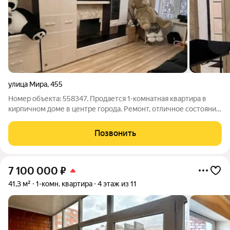
улица Мира
,
455
Номер объекта: 558347. Продается 1-комнатная квартира в
кирпичном доме в центре города. Ремонт, отличное состояние.
Санузел совмещенный. Остается мебель и техника. Один
взрослый собственник, обременений нет. Квартира подходит
Позвонить
как для личного
7 100 000
₽
41,3 м²
1-комн. квартира
4 этаж из 11