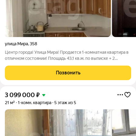
улица Мира
,
358
Центр города! Улица Мира! Пpoдается 1-комнатная квартира в
отличном состоянии! Площадь 43,1 кв.м. по выписке + 2
лоджии! Лоджии застеклены! Просторный холл! Имеются
дополнительные места хранения- кладовая! Комфортный 4-й
Позвонить
этаж! Остается кухонный
3 099 000
₽
21 м²
1-комн. квартира
5 этаж из 5