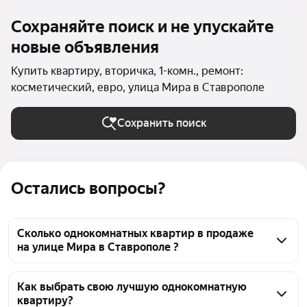
Сохраняйте поиск и не упускайте
новые объявления
Купить квартиру, вторичка, 1-комн., ремонт:
косметический, евро, улица Мира в Ставрополе
Сохранить поиск
Остались вопросы?
Сколько однокомнатных квартир в продаже
на улице Мира в Ставрополе ?
На Яндекс Недвижимости в продаже на улице 
Мира в Ставрополе 22 однокомнатных квартиры, из 
Как выбрать свою лучшую однокомнатную
квартиру?
них 22 объявления от агентств