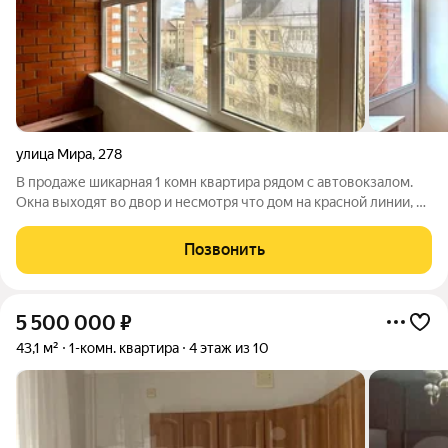
улица Мира
,
278
В продаже шикарная 1 комн квартира рядом с автовокзалом.
Окна выходят во двор и несмотря что дом на красной линии, в
квартире тихо. Все что на фото в квартире остается. Просто
заходи и живи. Кухня прекрасной планировки и размера.
Позвонить
Комната просторная.
5 500 000
₽
43,1 м²
1-комн. квартира
4 этаж из 10