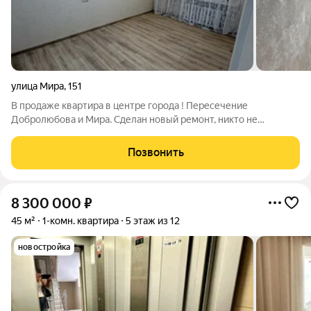
улица Мира
,
151
В продаже квартира в центре города ! Пересечение
Добролюбова и Мира. Сделан новый ремонт, никто не
проживал. Высокий цоколь. Прекрасный вариант как для
студентов , для собственного проживания или сдачи в аренду.
Позвонить
До СКФУ пешком мин 10. До Площади
8 300 000
₽
45 м²
1-комн. квартира
5 этаж из 12
новостройка