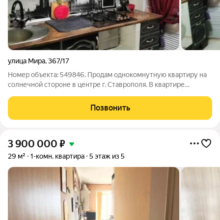
улица Мира
,
367/17
Номер объекта: 549846. Продам однокомнутную квартиру на
солнечной стороне в центре г. Ставрополя. В квартире
выполнен ремонт (электропроводка и трубы заменены),
можно заходить и жить или сдавать в аренду. Дом полностью
Позвонить
кирпичный, что дает отличное
3 900 000
₽
29 м²
1-комн. квартира
5 этаж из 5