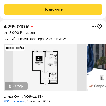
на 11 этаже 22 этажного дома, дом 2021 года постройки!!!
Общая площадь 41,0 м: Кухня - 9,50 м; Комната - 16,2 м;
Позвонить
Санузел - 3,9 м; Прихожая - 5,5 м;
4 295 010
₽
от 18 000 ₽ в месяц
36,6 м²
1-комн. квартира
23 этаж из 24
новостройка
3D-тур
улица Южный Обход
,
65к1
ЖК «Первый»
, 4 квартал 2029