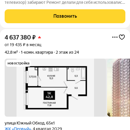
телевизор) забирают Ремонт делали для себя использовались
только качественные материалы, теплые полы ,
индивидуальное отопление, панорамное остекление. Развитая
Позвонить
инфраструктура: Магазины,
4 637 380
₽
от 19 435 ₽ в месяц
42,8 м²
1-комн. квартира
2 этаж из 24
новостройка
улица Южный Обход
,
65к1
ЖК «Первый»
, 4 квартал 2029