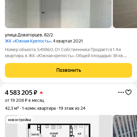
улица Доваторцев
,
82/2
ЖК «Южная Крепость»
, 4 квартал 2021
Номер объекта: 549860. От Собственника Продается 1 Ая
квартира, в ЖК «Южная крепость». Общей площадью 38 кв.
Метров, планировка с гардеробом в прихожей. Ремонт делали
для себя из дорогих и качественных материалов. Дом комфорт
Позвонить
класса, точечная
4 583 205
₽
от 19 208 ₽ в месяц
42,3 м²
1-комн. квартира
19 этаж из 24
новостройка