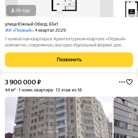
3D-тур
улица Южный Обход
,
65к1
ЖК «Первый»
, 4 квартал 2029
1-комнатная квартира в Архитектурном квартале «Первый»
компактно, современно, выгодно Идеальный формат для
первого жилья, инвестиции или комфортной жизни в новом
квартале. 1-комнатная квартира в АК «Первый» от надежного
Позвонить
застройщика «ЮгСтройИнвест»
3 900 000
₽
44 м²
1-комн. квартира
13 этаж из 18