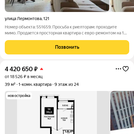
улица Лермонтова
,
121
Номер объекта: 551659. Просьба к риелторам: проходите
мимо. Продается просторная квартира с евро-ремонтом на 16
этаже монолитного дома, построенного в 2011 году. В
квартире выполнен качественный ремонт, что видно по
Позвонить
современному дизайну интерьера и
4 420 650
₽
от 18 526 ₽ в месяц
39 м²
1-комн. квартира
9 этаж из 24
новостройка