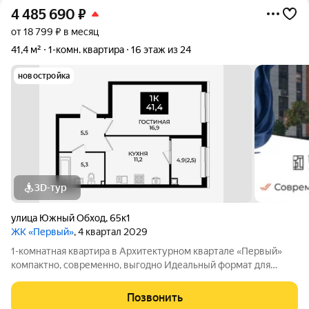
4 485 690
₽
от 18 799 ₽ в месяц
41,4 м²
1-комн. квартира
16 этаж из 24
новостройка
3D-тур
улица Южный Обход
,
65к1
ЖК «Первый»
, 4 квартал 2029
1-комнатная квартира в Архитектурном квартале «Первый»
компактно, современно, выгодно Идеальный формат для
первого жилья, инвестиции или комфортной жизни в новом
квартале. 1-комнатная квартира в АК «Первый» от надежного
Позвонить
застройщика «ЮгСтройИнвест»