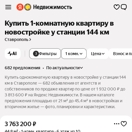
Купить 1-комнатную квартиру в
новостройке у станции 144 км
Ставрополь
AI
Фильтры
1 комн.
Цена
Взнос и 
3
682 предложения
•
по актуальности
Купить однокомнатную квартиру в новостройке у станции 144
км в Ставрополе — 682 объявления от агентств и
собственников по продаже квартир по цене от 1 932 000 ₽ до
3 813 600 ₽ на Яндекс Недвижимости. В нашем каталоге
предложения площадью от 21 м² до 45,4 м² в новостройках и
вторичном жилье — фото, планировки и характеристики.
3 763 200
₽
44,8 м²
1-комн. квартира
6 этаж из 10