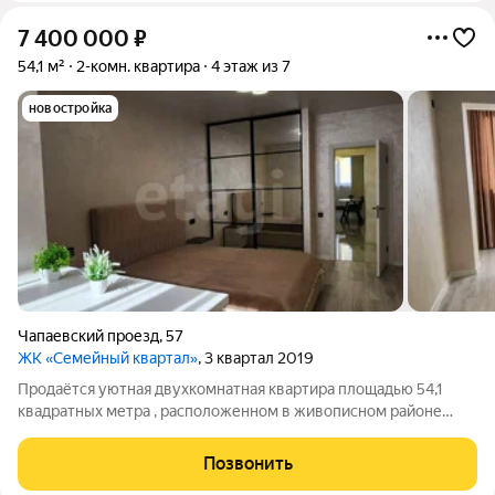
7 400 000
₽
54,1 м²
2-комн. квартира
4 этаж из 7
новостройка
Чапаевский проезд
,
57
ЖК «Семейный квартал»
, 3 квартал 2019
Продаётся уютная двухкомнатная квартира площадью 54,1
квадратных метра , расположенном в живописном районе
города Ставрополя на улице Чапаева, 4/1. Дом построен в 2019
году и имеет 7 этажей. Квартира расположена на 4 этаже и
Позвонить
оснащена двумя лоджиями,