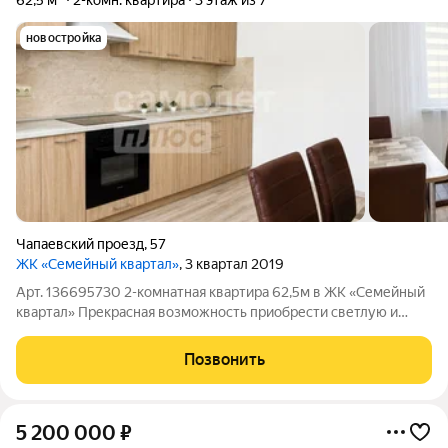
62,5 м²
2-комн. квартира
3 этаж из 7
новостройка
Чапаевский проезд
,
57
ЖК «Семейный квартал»
, 3 квартал 2019
Арт. 136695730 2-комнатная квартира 62,5м в ЖК «Семейный
квартал» Прекрасная возможность приобрести светлую и
стильную квартиру на 3 этаже. Удачное расположение,
продуманная планировка и высокий уровень комфорта делают
Позвонить
этот вариант идеальным как для
5 200 000
₽