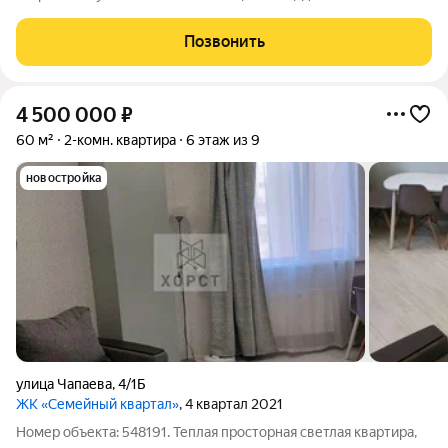
кухня 17 м. Удобная планировка: две изолированные комнаты,
большая кухня, совмещённый санузел, балкон и лоджия.
Позвонить
Квартира
4 500 000
₽
60 м²
2-комн. квартира
6 этаж из 9
новостройка
улица Чапаева
,
4/1Б
ЖК «Семейный квартал»
, 4 квартал 2021
Номер объекта: 548191. Теплая просторная светлая квартира,