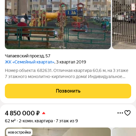
Чапаевский проезд
,
57
ЖК «Семейный квартал»
, 3 квартал 2019
Номер объекта: 682631. Отличная квартира 60,6 м, на 3 этаже
7 этажного монолитно-кирпичного дома! Индивидуальное
отопление! В собственности более 3 лет! Без долгов и
обременений! 1 совершеннолетний собственник! Показ в
Позвонить
удобное для вас время!
4 850 000
₽
62 м²
2-комн. квартира
7 этаж из 9
новостройка