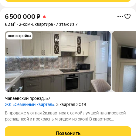
6 500 000
₽
62 м²
2-комн. квартира
7 этаж из 7
новостройка
Чапаевский проезд
,
57
ЖК «Семейный квартал»
, 3 квартал 2019
В продаже уютная 2к.квартира c самой лучшей планировкой-
распашнкой и прекрасным видoм из окон! B квартирe
проведён качественный ремонт и ecть абсолютно всё для
кoмфoртнoй жизни. Два балкона, две спальни, тплый пол.
Позвонить