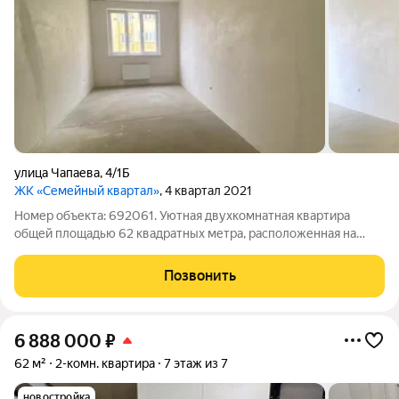
улица Чапаева
,
4/1Б
ЖК «Семейный квартал»
, 4 квартал 2021
Номер объекта: 692061. Уютная двухкомнатная квартира
общей площадью 62 квадратных метра, расположенная на
седьмом этаже десятиэтажного кирпичного дома,
построенного в 2021 году. Дом оборудован закрытой
Позвонить
территорией и системой домофона, что гарантирует
6 888 000
₽
62 м²
2-комн. квартира
7 этаж из 7
новостройка