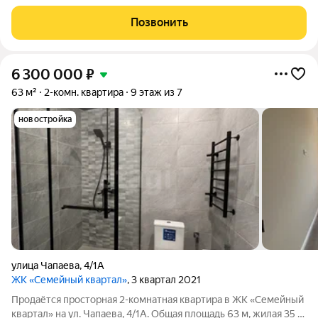
комнаты и кухня -гостиная 25,3 м. Просторный коридор 11 м и
большая лоджия 6 м. В квартире выполнен ремонт из
Позвонить
качественных материалов,
6 300 000
₽
63 м²
2-комн. квартира
9 этаж из 7
новостройка
улица Чапаева
,
4/1А
ЖК «Семейный квартал»
, 3 квартал 2021
Продаётся просторная 2-комнатная квартира в ЖК «Семейный
квартал» на ул. Чапаева, 4/1А. Общая площадь 63 м, жилая 35 м,