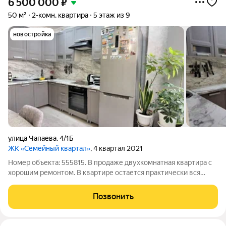
6 500 000
₽
50 м²
2-комн. квартира
5 этаж из 9
новостройка
улица Чапаева
,
4/1Б
ЖК «Семейный квартал»
, 4 квартал 2021
Номер объекта: 555815. В продаже двухкомнатная квартира с
хорошим ремонтом. В квартире остается практически вся
мебель. Ремонт делался всего год назад, поэтому состояние
идеальное. Закрытая территория, доброжелательные соседи.
Позвонить
Низкие коммунальные