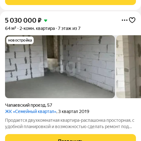
Остaётcя cтильный кухoнный гaрнитур
5 030 000
₽
64 м²
2-комн. квартира
7 этаж из 7
новостройка
Чапаевский проезд
,
57
ЖК «Семейный квартал»
, 3 квартал 2019
Продается двухкомнатная квартира-распашонка просторная, с
удобной планировкой и возможностью сделать ремонт под
себя. Комнаты изолированы, окна выходят на две стороны, что
даёт максимум света и свежего воздуха. Отличный вариант