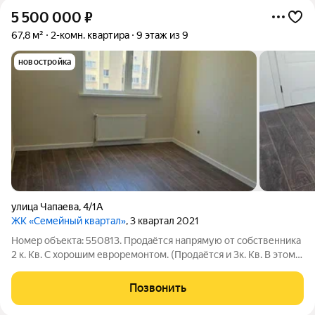
5 500 000
₽
67,8 м²
2-комн. квартира
9 этаж из 9
новостройка
улица Чапаева
,
4/1А
ЖК «Семейный квартал»
, 3 квартал 2021
Номер объекта: 550813. Продаётся напрямую от собственника
2 к. Кв. С хорошим евроремонтом. (Продаётся и 3к. Кв. В этом
же доме). Ранее никто не проживал. Все материалы(плитка,
сантехника, двери внутр. И входные, ламинат, розетки, и т. Д)
Позвонить
очень