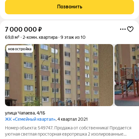
новые, чистые. Двор огорожен, въезд через ворота. Имеется
Позвонить
детская площадка. Детский сад в
7 000 000
₽
69,8 м²
2-комн. квартира
9 этаж из 10
новостройка
улица Чапаева
,
4/1Б
ЖК «Семейный квартал»
, 4 квартал 2021
Номер объекта: 549747. Продажа от собственника! Продается
уютная светлая просторная евротрешка 2 изолированные