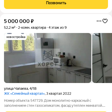
ламинат, обои. Качественный кухонный гарнитур. Дом с
Позвонить
закрытой территорией, детской
5 000 000
₽
52,2 м²
2-комн. квартира
4 этаж из 9
новостройка
улица Чапаева
,
4/1В
ЖК «Семейный квартал»
, 3 квартал 2022
Номер объекта: 547729. Дом монолитно-каркасный с
заполнением стен газосиликатом, фасад утеплен минватой.
Год постройки 2022. Места общественного пользования