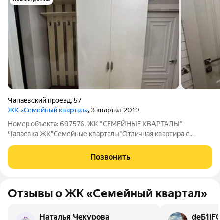
Чапаевский проезд
,
57
ЖК «Семейный квартал»
, 3 квартал 2019
Номер объекта: 697576. ЖК "СЕМЕЙНЫЕ КВАРТАЛЫ"
Чапаевка ЖК"Семейные кварталы"Отличная квартира с
удачной планировкой и шикарным видом из окон!В идеальном
состоянии! Распашонка, два балкона, на одном из них имеется
Позвонить
теплый пол!В квартире уже есть всё
Отзывы о ЖК «Семейный квартал»
Наталья Чекурова
deБ1iF