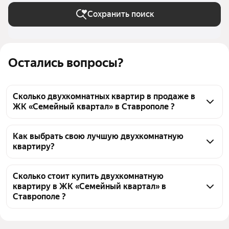
Сохранить поиск
Остались вопросы?
Сколько двухкомнатных квартир в продаже в
ЖК «Семейный квартал» в Ставрополе ?
На Яндекс Недвижимости в продаже в ЖК 
«Семейный квартал» в Ставрополе 22 
Как выбрать свою лучшую двухкомнатную
квартиру?
двухкомнатных квартиры, из них 22 объявления от 
агентств
Чтобы купить 2-комнатную квартиру рядом с лесом 
в ЖК «Семейный квартал», воспользуйтесь 
Сколько стоит купить двухкомнатную
квартиру в ЖК «Семейный квартал» в
тепловой картой для оценки инфраструктуры и 
Ставрополе ?
транспортной доступности в выбранном районе в 
ЖК «Семейный квартал» в Ставрополе
Цена за квадратный метр
75 000 — 136 784 ₽