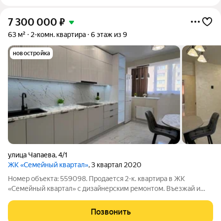
7 300 000
₽
63 м²
2-комн. квартира
6 этаж из 9
новостройка
улица Чапаева
,
4/1
ЖК «Семейный квартал»
, 3 квартал 2020
Номер объекта: 559098. Продается 2-к. квартира в ЖК
«Семейный квартал» с дизайнерским ремонтом. Въезжай и
живи! О квартире: Продается светлая и просторная «двушка» в
современном жилом комплексе «Семейный квартал». Внутри
Позвонить
выполнен качественный