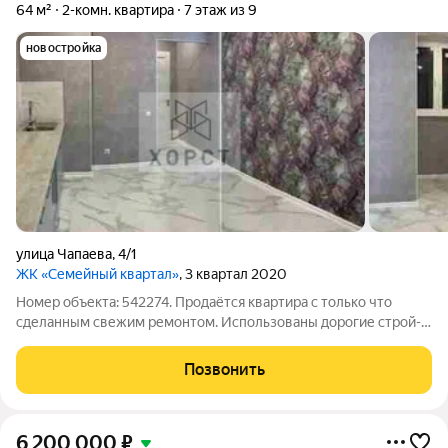
64 м²
2-комн. квартира
7 этаж из 9
новостройка
улица Чапаева
,
4/1
ЖК «Семейный квартал»
, 3 квартал 2020
Номер объекта: 542274. Продаётся квартира с только что
сделанным свежим ремонтом. Использованы дорогие строй-
материалы, встроенная кухня, LED освещение на кухне и в
прихожей. Крышная котельная, тепловые счётчики, имеется
Позвонить
видео-наблюдение, закрытая
6 200 000
₽