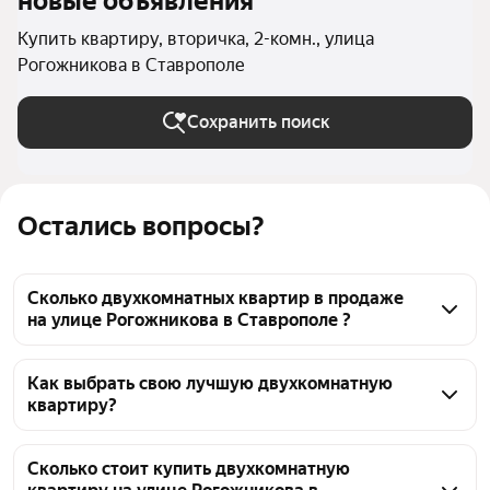
новые объявления
Купить квартиру, вторичка, 2-комн., улица
Рогожникова в Ставрополе
Сохранить поиск
Остались вопросы?
Сколько двухкомнатных квартир в продаже
на улице Рогожникова в Ставрополе ?
На Яндекс Недвижимости в продаже на улице 
Рогожникова в Ставрополе 37 двухкомнатных 
Как выбрать свою лучшую двухкомнатную
квартиру?
квартир, из них 1 объявление от собственников, 36 
объявлений от агентств
Чтобы купить 2-комнатную квартиру на вторичном 
рынке на улице Рогожникова, воспользуйтесь 
Сколько стоит купить двухкомнатную