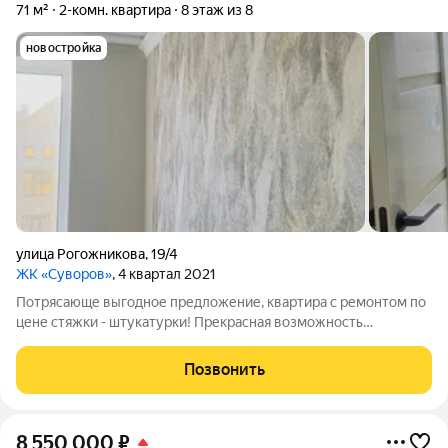
71 м²
2-комн. квартира
8 этаж из 8
новостройка
улица Рогожникова
,
19/4
ЖК «Суворов»
, 4 квартал 2021
Потрясающе выгодное предложение, квартира с ремонтом по
цене стяжки - штукатурки! Прекрасная возможность
комфортного проживания или выгодного инвестирования.
Новый Жилищный комплекс "Суворов", охраняемая закрытая
Позвонить
территория, благоустроенные дворы и
8 550 000
₽