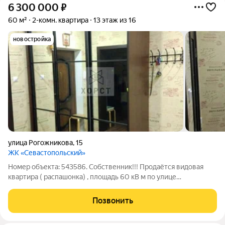
6 300 000
₽
60 м²
2-комн. квартира
13 этаж из 16
новостройка
улица Рогожникова
,
15
ЖК «Севастопольский»
Номер объекта: 543586. Собственник!!! Продаётся видовая
квартира ( распашонка) , площадь 60 кВ м по улице
Рогожникова 15 Дом 2016 г постройки, открытая территория,
видеонаблюдение, индивидуальное отопление,не угловая,
Позвонить
13/16 этаж. В квартире выполнен