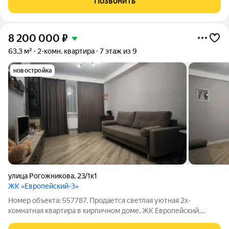
Позвонить
дизайнерская тумба шкаф
8 200 000
₽
63,3 м²
2-комн. квартира
7 этаж из 9
новостройка
улица Рогожникова
,
23/1к1
ЖК «Европейский-3»
Номер объекта: 557787. Продается светлая уютная 2х-
комнатная квартира в кирпичном доме, ЖК Европейский.
Ремонт, отличное состояние. Летом в квартире не жарко. А