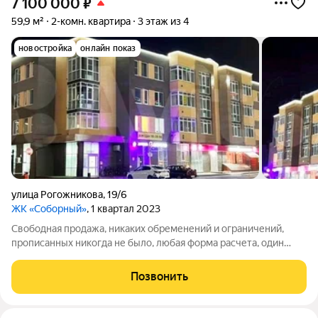
7 100 000
₽
59,9 м²
2-комн. квартира
3 этаж из 4
новостройка
онлайн показ
улица Рогожникова
,
19/6
ЖК «Соборный»
, 1 квартал 2023
Свободная продажа, никаких обременений и ограничений,
прописанных никогда не было, любая форма расчета, один
взрослый собственник. Новый, тихий, спокойный жилой
комплекс "Соборный" в центре развитого жилого района: -
Позвонить
мaлoквaртирный (94 квартиры),