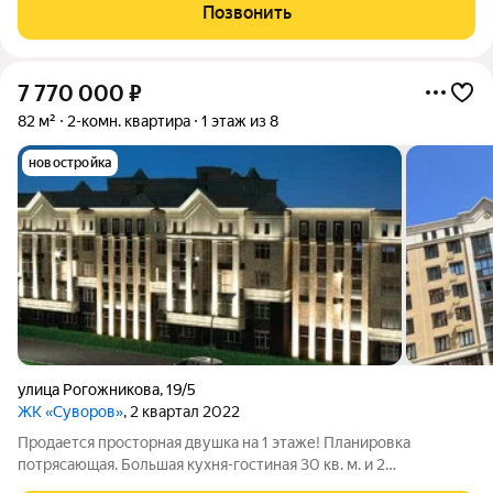
зимой очень комфортно, так как есть теплый пол. Частично
Позвонить
мебель и техника. Индивидуальное
7 770 000
₽
82 м²
2-комн. квартира
1 этаж из 8
новостройка
улица Рогожникова
,
19/5
ЖК «Суворов»
, 2 квартал 2022
Продается просторная двушка на 1 этаже! Планировка
потрясающая. Большая кухня-гостиная 30 кв. м. и 2
изолированных спальни. Подходит семейная ипотека! Звоните,