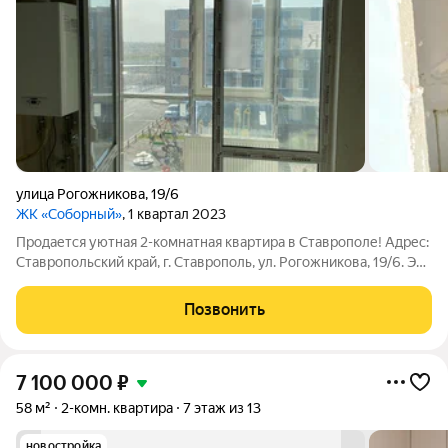
улица Рогожникова
,
19/6
ЖК «Соборный»
, 1 квартал 2023
Продается уютная 2-комнатная квартира в Ставрополе! Адрес:
Ставропольский край, г. Ставрополь, ул. Рогожникова, 19/6. Эта
квартира общей площадью 62 м станет идеальным местом для
комфортной жизни вашей семьи. На третьем этаже
Позвонить
современного дома
7 100 000
₽
58 м²
2-комн. квартира
7 этаж из 13
новостройка