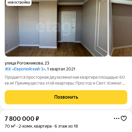
новостройка
улица Рогожникова
,
23
ЖК «Европейский-3»
, 1 квартал 2021
Продается просторная двухкомнатная квартира площадью 60
кв.м! Преимущества этой квартиры: Простор и Свет: Комнаты
на обе стороны дома обеспечивают прекрасное естественное
освещение в течение всего дня. Современный ремонт:
Позвонить
Совмещенный санузел с
7 800 000
₽
70 м²
2-комн. квартира
6 этаж из 18