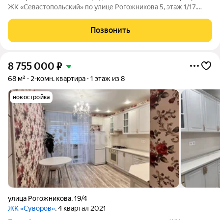
ЖК «Севастопольский» по улице Рогожникова 5, этаж 1/17.
Площадь: 55,1 м2 лоджия. Сделан качественный ремонт,
теплый пол. Мебель и техника частично остается, формат
Позвонить
«заходи и живи».
8 755 000
₽
68 м²
2-комн. квартира
1 этаж из 8
новостройка
улица Рогожникова
,
19/4
ЖК «Суворов»
, 4 квартал 2021