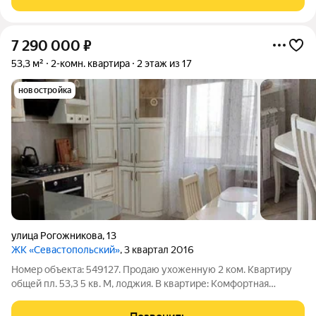
7 290 000
₽
53,3 м²
2-комн. квартира
2 этаж из 17
новостройка
улица Рогожникова
,
13
ЖК «Севастопольский»
, 3 квартал 2016
Номер объекта: 549127. Продаю ухоженную 2 ком. Квартиру
общей пл. 53,3 5 кв. М, лоджия. В квартире: Комфортная
планировка распашонка, в каждой комнате установлены спит
системы, встроенная мебель 2 шкаф- купе, гардеробная,