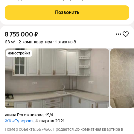
Индивидуальное отопление. Теплый пол. Плюсом к квартире
идет кладовка 10,1 м2 на цокольном этаже.
Позвонить
8 755 000
₽
63 м²
2-комн. квартира
1 этаж из 8
новостройка
улица Рогожникова
,
19/4
ЖК «Суворов»
, 4 квартал 2021
Номер объекта: 557456. Продается 2х-комнатная квартира в