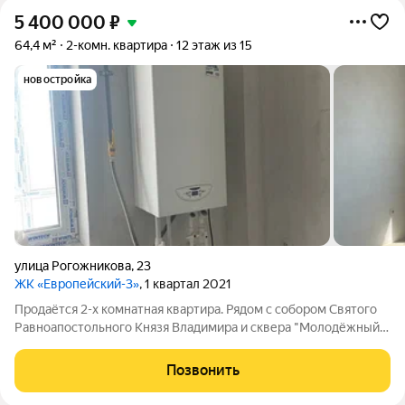
5 400 000
₽
64,4 м²
2-комн. квартира
12 этаж из 15
новостройка
улица Рогожникова
,
23
ЖК «Европейский-3»
, 1 квартал 2021
Продаётся 2-х комнатная квартира. Рядом с собором Святого
Равноапостольного Князя Владимира и сквера "Молодёжный".
В шаговой доступности множество магазинов,школа/45, сад
/15 "Юсишка",отличная транспортная развязка,благодаря
Позвонить
которой ,можно с