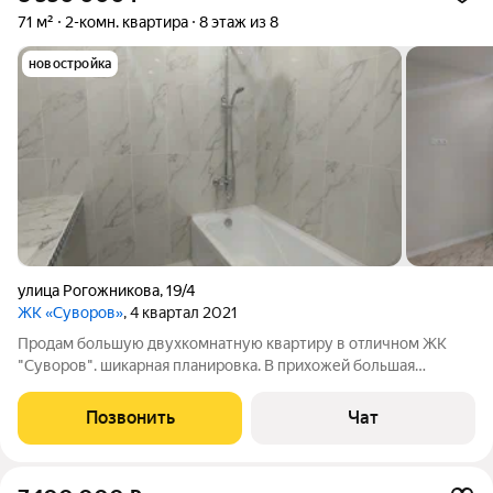
71 м²
2-комн. квартира
8 этаж из 8
новостройка
улица Рогожникова
,
19/4
ЖК «Суворов»
, 4 квартал 2021
Продам большую двухкомнатную квартиру в отличном ЖК
"Суворов". шикарная планировка. В прихожей большая
гардеробная. Вид из окна на хиам. Большие комнаты
правильной формы. Выполнен современный ремонт, в светлых
Позвонить
Чат
тонах. Теплые полы, индивидуальное