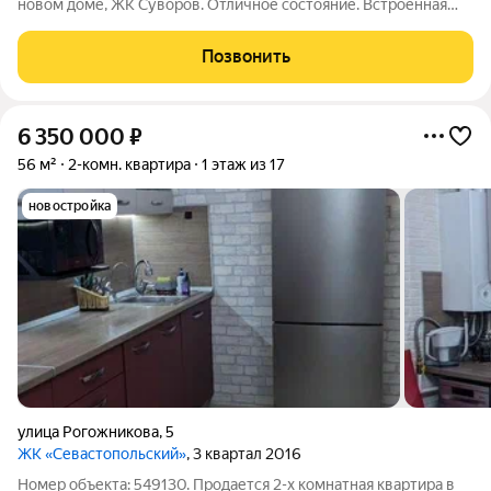
новом доме, ЖК Суворов. Отличное состояние. Встроенная
кухня. Индивидуальное отопление. Закрытая территория,
видеонаблюдение. Дом находится в районе с развитой
Позвонить
инфраструктурой и хорошей
6 350 000
₽
56 м²
2-комн. квартира
1 этаж из 17
новостройка
улица Рогожникова
,
5
ЖК «Севастопольский»
, 3 квартал 2016
Номер объекта: 549130. Продается 2-х комнатная квартира в