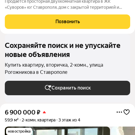
Продаётся просторная двухкомнатная квартира в ЖК
«Суворов» юг Ставрополя, дом с закрытой территорией и
круглосуточной охраной. Во дворе обустроена детская
площадка. В квартире выполнен косметический ремонт, а в
Позвонить
ванной и санузле сделана стяжка
Сохраняйте поиск и не упускайте
новые объявления
Купить квартиру, вторичка, 2-комн., улица
Рогожникова в Ставрополе
Сохранить поиск
6 900 000
₽
59,9 м²
2-комн. квартира
3 этаж из 4
новостройка