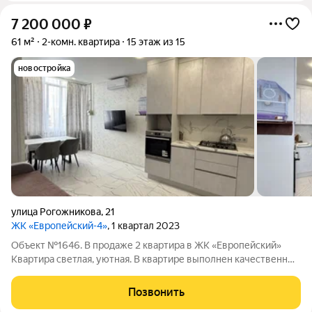
7 200 000
₽
61 м²
2-комн. квартира
15 этаж из 15
новостройка
улица Рогожникова
,
21
ЖК «Европейский-4»
, 1 квартал 2023
Объект №1646. В продаже 2 квартира в ЖК «Европейский»
Квартира светлая, уютная. В квартире выполнен качественный
ремонт. Индивидуальное отопление Теплые полы (кухня,
коридор, с/у) Вся электрика полностью переделана В квартире
Позвонить
остается вся встроенная