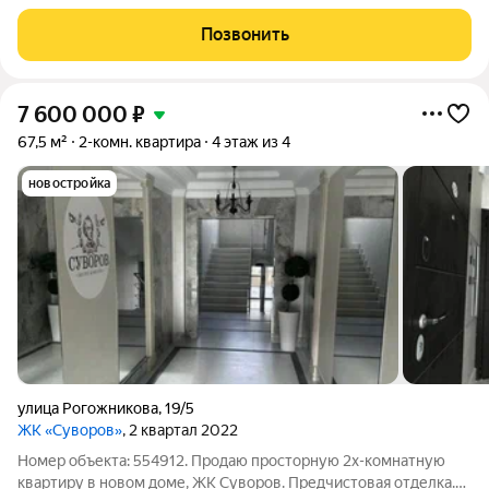
-Квартира в предчистовой отделке. -Индивидуальное
отопление. -Грузопассажирский лифт. -Комфортный 3-й этаж.
Позвонить
-Комнаты расположены друг напротив друга
7 600 000
₽
67,5 м²
2-комн. квартира
4 этаж из 4
новостройка
улица Рогожникова
,
19/5
ЖК «Суворов»
, 2 квартал 2022
Номер объекта: 554912. Продаю просторную 2х-комнатную
квартиру в новом доме, ЖК Суворов. Предчистовая отделка.