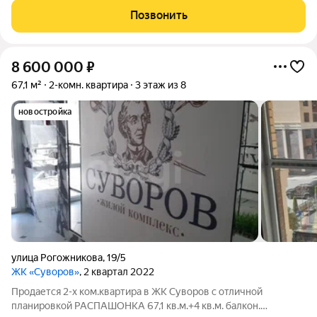
показ в удобное время! Объект в нашей базе N26
Позвонить
8 600 000
₽
67,1 м²
2-комн. квартира
3 этаж из 8
новостройка
улица Рогожникова
,
19/5
ЖК «Суворов»
, 2 квартал 2022
Продается 2-х ком.квартира в ЖК Суворов с отличной
планировкой РАСПАШОНКА 67,1 кв.м.+4 кв.м. балкон.