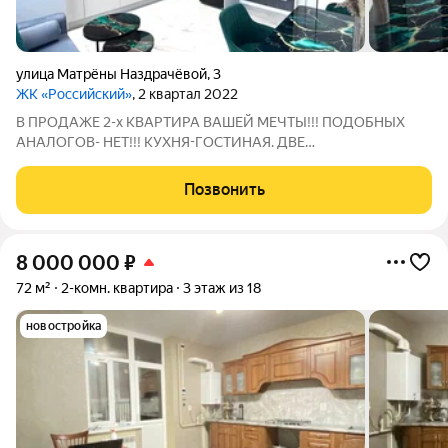
улица Матрёны Наздрачёвой
,
3
ЖК «Российский»
, 2 квартал 2022
В ПРОДАЖЕ 2-х КВАРТИРА ВАШЕЙ МЕЧТЫ!!! ПОДОБНЫХ
АНАЛОГОВ- НЕТ!!! КУXНЯ-ГОCTИНАЯ. ДВЕ
ИЗОЛИРOВAНHЫE КOMHATЫ. РАСПАШОНКА. В квартире
произведен дизайнерский ремонт из современных,
Позвонить
дорогостоящих материалов. Кухня: качественный гарнитур с
доводчиками ,
8 000 000
₽
72 м²
2-комн. квартира
3 этаж из 18
новостройка