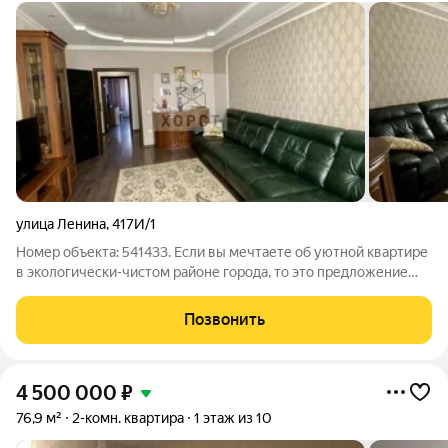
улица Ленина
,
417И/1
Номер объекта: 541433. Если вы мечтаете об уютной квартире
в экологически-чистом районе города, то это предложение
для вас. Продам двухкомнатную квартиру. В квартире хороший
ремонт из качественных материалов, установлен
Позвонить
кондиционер, качественные
4 500 000
₽
76,9 м²
2-комн. квартира
1 этаж из 10