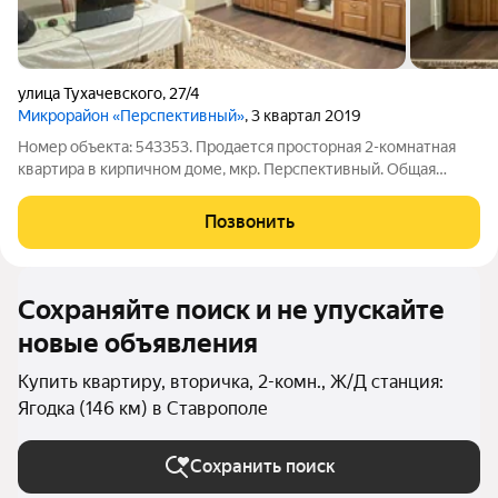
улица Тухачевского
,
27/4
Микрорайон «Перспективный»
, 3 квартал 2019
Номер объекта: 543353. Продается просторная 2-комнатная
квартира в кирпичном доме, мкр. Перспективный. Общая
площадь: 72 кв.м. Сделана качественная чистовая отделка.
Ремонт в туалетной и ванной комнатах. Дополнительная
Позвонить
электропроводка. Индивидуальное
Сохраняйте поиск и не упускайте
новые объявления
Купить квартиру, вторичка, 2-комн., Ж/Д станция:
Ягодка (146 км) в Ставрополе
Сохранить поиск