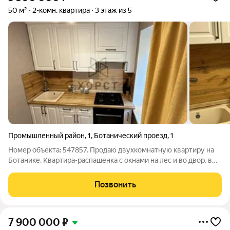
50 м²
2-комн. квартира
3 этаж из 5
Промышленный район
,
1
,
Ботанический проезд
,
1
Номер объекта: 547857. Продаю двухкомнатную квартиру на
Ботанике. Квартира-распашенка с окнами на лес и во двор, в
теплом доме со стеклопакетами в каждой комнате. Ремонт
выполнен из качественных материалов, на полу ламинат и
Позвонить
паркет, моющиеся обои,
7 900 000
₽