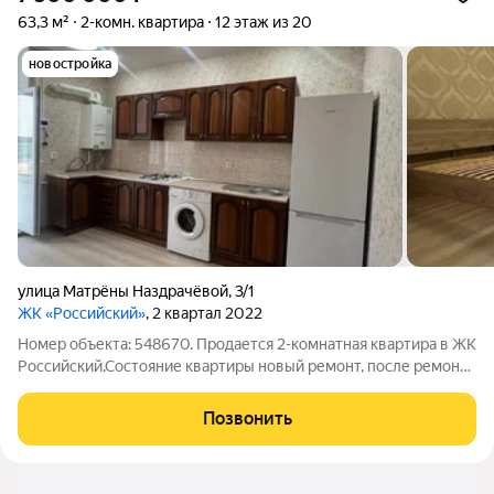
63,3 м²
2-комн. квартира
12 этаж из 20
новостройка
улица Матрёны Наздрачёвой
,
3/1
ЖК «Российский»
, 2 квартал 2022
Номер объекта: 548670. Продается 2-комнатная квартира в ЖК
Российский.Состояние квартиры новый ремонт, после ремонта
никто не жил.Вся мебель на фото входит в стоимость
квартиры. Квартира распашонка, видовая.Индивидуальное
Позвонить
отопление. Подходит ипотека.