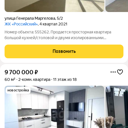
улица Генерала Маргелова
,
5/2
ЖК «Российский»
, 4 квартал 2021
Номер объекта: 555262. Продается просторная квартира
большой кухней/столовой и двумя изолированными
комнатами! ЖК Российский! Распашонка! Не торцевая! Теплая!
Предчистовая отделка. Индивидуальное отопление. Теплый
Позвонить
пол! Звоните!
9 700 000
₽
60 м²
2-комн. квартира
11 этаж из 18
новостройка