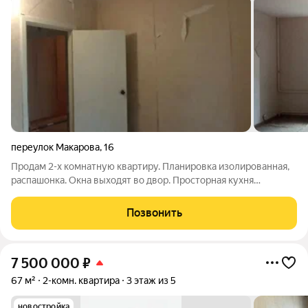
переулок Макарова
,
16
Продам 2-х комнатную квартиру. Планировка изолированная,
распашонка. Окна выходят во двор. Просторная кухня
гостинная 15.9 кв м Два застекленных балкона. Два подвала в
которые можно спускаться с балкона. Санузел раздельный.
Позвонить
Квартира требует ремонта,
7 500 000
₽
67 м²
2-комн. квартира
3 этаж из 5
новостройка