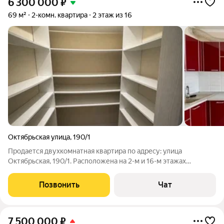
6 300 000
₽
69 м²
2-комн. квартира
2 этаж из 16
Октябрьская улица
,
190/1
Продается двухкомнатная квартира по адресу: улица
Октябрьская, 190/1. Расположена на 2-м и 16-м этажах
(возможно, имеется в виду вариант на выбор? Уточните,
пожалуйста, или выберите один этаж). Площадь: 69 кв. м (по
Позвонить
Чат
выписке 66 кв. м). Отличное
7 500 000
₽