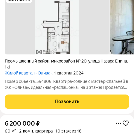
Промышленный район
,
микрорайон № 20
,
улица Назара Енина
,
1к1
Жилой квартал «Олива»
, 1 квартал 2024
Номер объекта: 554805. Квартира-солнце с мастер-спальней в
ЖК «Олива»: идеальная «распашонка» на 3 этаже! Продается
просторная двухкомнатная квартира площадью 67 кв. м. Здесь
нет чужого ремонта, зато есть умная планировка премиум-
Позвонить
класса и идеальные
6 200 000
₽
60 м²
2-комн. квартира
10 этаж из 18