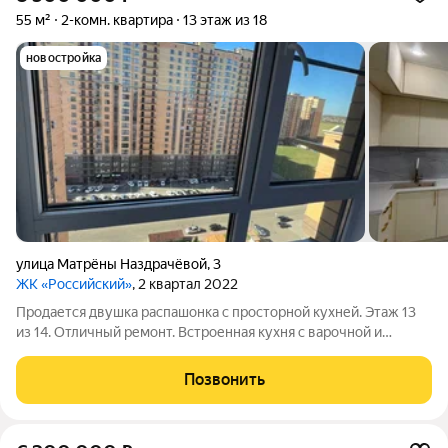
55 м²
2-комн. квартира
13 этаж из 18
новостройка
улица Матрёны Наздрачёвой
,
3
ЖК «Российский»
, 2 квартал 2022
Продается двушка распашонка с просторной кухней. Этаж 13
из 14. Отличный ремонт. Встроенная кухня с варочной и
электродуховкой, вытяжка также встроена. Мебель в
прихожей также остаётся, в общем всё как на фото. Напротив
Позвонить
окон дом не построят, его