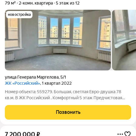
79 м²
2-комн. квартира
5 этаж из 12
новостройка
улица Генерала Маргелова
,
5/1
ЖК «Российский»
, 1 квартал 2022
Номер объекта: 559279. Большая, светлая Евро-двушка 78
кв.м. В ЖК Российский . Комфортный 5 этаж Предчистовая
отделка. Большая кухня-столовая 27,2 кв.м. 2 спальни на
разные стороны. Большой санузел.5,7кв Объемная
Позвонить
гардеробная и балкон. Кухня имеет
7 200 000
₽