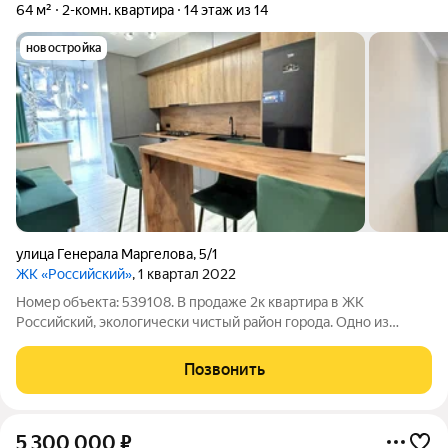
64 м²
2-комн. квартира
14 этаж из 14
новостройка
улица Генерала Маргелова
,
5/1
ЖК «Российский»
, 1 квартал 2022
Номер объекта: 539108. В продаже 2к квартира в ЖК
Российский, экологически чистый район города. Одно из
лучших предложений в этом районе и в ЖК по соотношению
цена/качество. Юридическая чистота, без обременений, без
Позвонить
занижения стоимости, один взрослый
5 300 000
₽