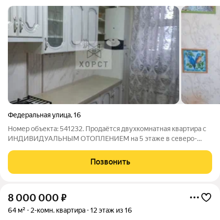
Федеральная улица
,
16
Номер объекта: 541232. Продаётся двухкомнатная квартира с
ИНДИВИДУАЛЬНЫМ ОТОПЛЕНИЕМ на 5 этаже в северо-
западном районе г.Ставрополя.Дом находится в
уютном,спальном районе,далеко от дороги.Дом 2011
Позвонить
г.постройки,кирпичный,имеется грузовой лифт.Квартира
8 000 000
₽
64 м²
2-комн. квартира
12 этаж из 16