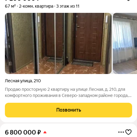
67 м²
2-комн. квартира
3 этаж из 11
Лесная улица
,
210
Продаю просторную 2 квартиру на улице Лесная, д. 210, для
комфортного проживания в Северо-западном районе города,
рядом Храм Серафима Саровского, лесной зеленой массив и
родник, это один из самых экологически чистых районов
Позвонить
Ставрополя! Дом 2010 г
6 800 000
₽