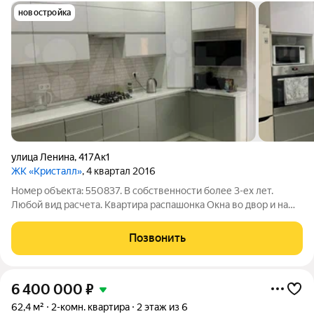
новостройка
улица Ленина
,
417Ак1
ЖК «Кристалл»
, 4 квартал 2016
Номер объекта: 550837. В собственности более 3-ех лет.
Любой вид расчета. Квартира распашонка Окна во двор и на
улицу. В тч на церковь ( очень светлая солнечная).
Индивидуальное отопление, закрытый двор, подземный
Позвонить
паркинг. Продажа в связи с переездом.
6 400 000
₽
62,4 м²
2-комн. квартира
2 этаж из 6