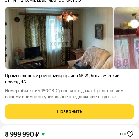
51,1 м²
2-комн. квартира
3 этаж из 5
Промышленный район
,
микрорайон № 21
,
Ботанический
проезд
,
16
Номер объекта: 548008. Срочная продажа! Представляем
вашему вниманию уникальное предложение на рынке
недвижимости города Ставрополь просторная, светлая
двухкомнатная квартира-распашонка общей площадью 51,1 кв.
Позвонить
М в живописном Ботаническом районе, на
8 999 990
₽