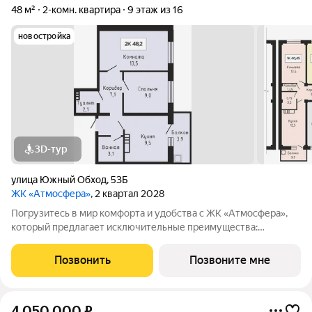
48 м²
2-комн. квартира
9 этаж из 16
новостройка
3D-тур
улица Южный Обход
,
53Б
ЖК «Атмосфера»
, 2 квартал 2028
Погрузитесь в мир комфорта и удобства с ЖК «Атмосфера»,
который предлагает исключительные преимущества:
Закрытая территория : Обеспечьте безопасность и уединение
для вашей семьи в уютной атмосфере. Индивидуальное
Позвонить
Позвоните мне
отопление и тёплый пол: Настройте
4 050 000
₽