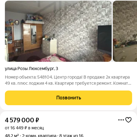
улица Розы Люксембург
,
3
Номер объекта: 548104. Центр города! В продаже 2к квартира
49 кв. плюс лоджия 4 кв. Квартире требуется ремонт. Комнаты
изолированные, правильной формы, просторная кухня,
санузел раздельный, 1 взрослый собственник более 3 лет.
Позвонить
4 579 000
₽
от 16 449 ₽ в месяц
48,2 м²
2-комн. квартира
8 этаж из 16