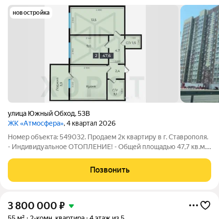
новостройка
улица Южный Обход
,
53В
ЖК «Атмосфера»
, 4 квартал 2026
Номер объекта: 549032. Продаем 2к квартиру в г. Ставрополя.
- Индивидуальное ОТОПЛЕНИЕ! - Общей площадью 47,7 кв.м.
-Закрытая территория -Отделка предчистовая - Этажность
дома 17 этажей. Фасады дома облицованы кирпичом, что
Позвонить
обеспечивает долговечность
3 800 000
₽
55 м²
2-комн. квартира
4 этаж из 5