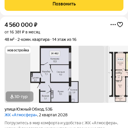
окном тишина и пышная зелень. Главные плюсы и комфорт:
Позвонить
Свой зеленый
4 560 000
₽
от 16 381 ₽ в месяц
48 м²
2-комн. квартира
14 этаж из 16
новостройка
3D-тур
улица Южный Обход
,
53Б
ЖК «Атмосфера»
, 2 квартал 2028
Погрузитесь в мир комфорта и удобства с ЖК «Атмосфера»,