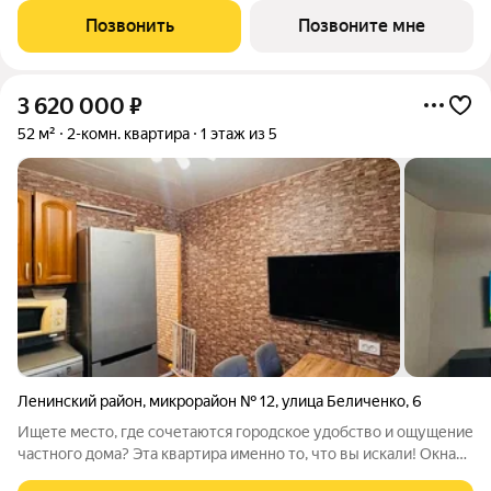
для вашей семьи в уютной атмосфере. Индивидуальное
Позвонить
Позвоните мне
отопление и тёплый пол: Настройте
3 620 000
₽
52 м²
2-комн. квартира
1 этаж из 5
Ленинский район
,
микрорайон № 12
,
улица Беличенко
,
6
Ищете место, где сочетаются городское удобство и ощущение
частного дома? Эта квартира именно то, что вы искали! Окна
выходят на юго-запад, наполняя комнаты мягким светом, а за