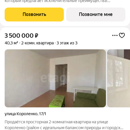
который предлагает исключительные преимущества:
Закрытая территория : Обеспечьте безопасность и уединение
для вашей семьи в уютной атмосфере. Индивидуальное
Позвонить
Позвоните мне
отопление и тёплый пол: Настройте
3 500 000
₽
40,3 м²
2-комн. квартира
3 этаж из 3
улица Короленко
,
17/1
Продаётся просторная 2-комнатная квартира на улице
Короленко (район с идеальным балансом природы и городской