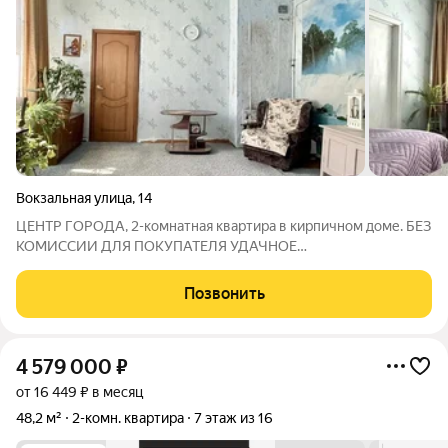
Вокзальная улица
,
14
ЦЕНТР ГОРОДА, 2-комнатная квартира в кирпичном доме. БЕЗ
КОМИССИИ ДЛЯ ПОКУПАТЕЛЯ УДАЧНОЕ
МЕСТОРАСПОЛОЖЕНИЕ исторический центр города с
отлично развитой инфраструктурой. В шаговой доступности
Позвонить
все необходимые магазины («Пятёрочка», «Магнит»),
4 579 000
₽
от 16 449 ₽ в месяц
48,2 м²
2-комн. квартира
7 этаж из 16