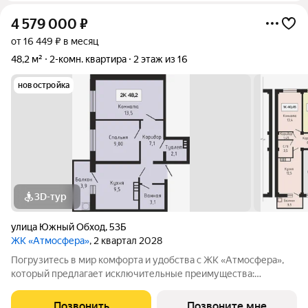
4 579 000
₽
от 16 449 ₽ в месяц
48,2 м²
2-комн. квартира
2 этаж из 16
новостройка
3D-тур
улица Южный Обход
,
53Б
ЖК «Атмосфера»
, 2 квартал 2028
Погрузитесь в мир комфорта и удобства с ЖК «Атмосфера»,
который предлагает исключительные преимущества:
Закрытая территория : Обеспечьте безопасность и уединение
для вашей семьи в уютной атмосфере. Индивидуальное
Позвонить
Позвоните мне