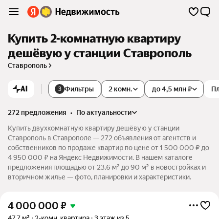
Купить 2-комнатную квартиру
дешёвую у станции Ставрополь
Ставрополь
AI
Фильтры
2 комн.
до 4,5 млн ₽
П
3
272 предложения
•
по актуальности
Купить двухкомнатную квартиру дешёвую у станции
Ставрополь в Ставрополе — 272 объявления от агентств и
собственников по продаже квартир по цене от 1 500 000 ₽ до
4 950 000 ₽ на Яндекс Недвижимости. В нашем каталоге
предложения площадью от 23,6 м² до 90 м² в новостройках и
вторичном жилье — фото, планировки и характеристики.
4 000 000
₽
47,7 м²
2-комн. квартира
3 этаж из 5