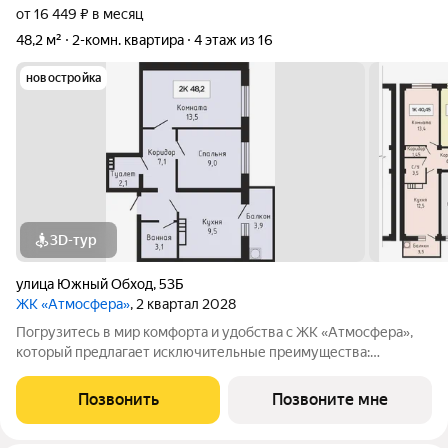
от 16 449 ₽ в месяц
48,2 м²
2-комн. квартира
4 этаж из 16
новостройка
3D-тур
улица Южный Обход
,
53Б
ЖК «Атмосфера»
, 2 квартал 2028
Погрузитесь в мир комфорта и удобства с ЖК «Атмосфера»,
который предлагает исключительные преимущества:
Закрытая территория : Обеспечьте безопасность и уединение
для вашей семьи в уютной атмосфере. Индивидуальное
Позвонить
Позвоните мне
отопление и тёплый пол: Настройте