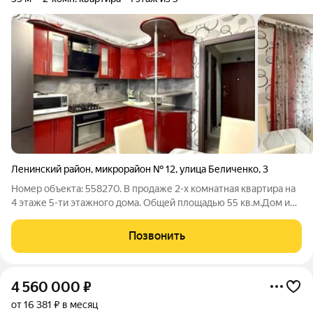
Ленинский район
,
микрорайон № 12
,
улица Беличенко
,
3
Номер объекта: 558270. В продаже 2-х комнатная квартира на
4 этаже 5-ти этажного дома. Общей площадью 55 кв.м.Дом и
дворовая территория: большой двор, наличие парковочных
мест в любое время суток, детская и спортивная площадки. О
Позвонить
квартире: комфортный
4 560 000
₽
от 16 381 ₽ в месяц