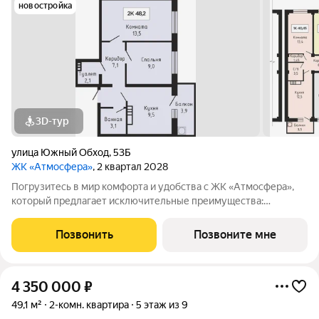
новостройка
3D-тур
улица Южный Обход
,
53Б
ЖК «Атмосфера»
, 2 квартал 2028
Погрузитесь в мир комфорта и удобства с ЖК «Атмосфера»,
который предлагает исключительные преимущества:
Закрытая территория : Обеспечьте безопасность и уединение
для вашей семьи в уютной атмосфере. Индивидуальное
Позвонить
Позвоните мне
отопление и тёплый пол: Настройте
4 350 000
₽
49,1 м²
2-комн. квартира
5 этаж из 9