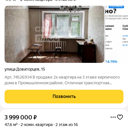
улица Доваторцев
,
15
Арт. 74526934 В продаже 2х-квартира на 3 этаже кирпичного
дома в Промышленном районе. Отличная транспортная
доступность, вокруг 4 остановки общественного транспорта,
детский сад №74, №20,№ 52, Лицей №17, супермаркеты в
Позвонить
минуте ходьбы. Квартира
3 999 000
₽
47,6 м²
2-комн. квартира
2 этаж из 16