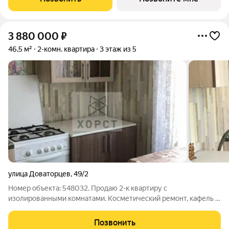
отопление и тёплый пол: Настройте
3 880 000
₽
46,5 м²
2-комн. квартира
3 этаж из 5
улица Доваторцев
,
49/2
Номер объекта: 548032. Продаю 2-к квартиру с
изолированными комнатами. Косметический ремонт, кафель в
ванной и с/у, натяжные глянцевые потолки. Остаётся все, что
видите на фото. Подходит любой вид расчета. В шаговой
Позвонить