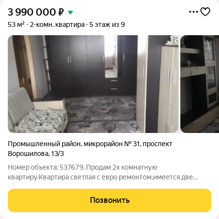
3 990 000
₽
53 м²
2-комн. квартира
5 этаж из 9
Промышленный район
,
микрорайон № 31
,
проспект
Ворошилова
,
13/3
Номер объекта: 537679. Продам 2х комнатную
квартиру.Квартира светлая с евро ремонтом,имеется две
кладовки,также покупателю остаётся мебель.Расположение
очень удобное развитая инфраструктура всё в шаговой
Позвонить
доступности:Тухачевский