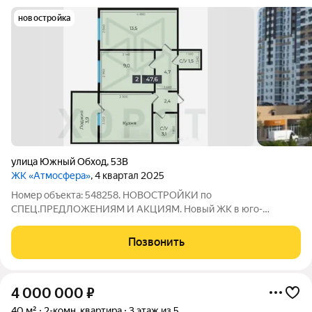
новостройка
улица Южный Обход
,
53В
ЖК «Атмосфера»
, 4 квартал 2025
Номер объекта: 548258. HOВOCTPОЙКИ по
СПЕЦ.ПPЕДЛOЖЕНИЯM И АКЦИЯM. Новый ЖК в юго-
западном районе Ставрополя, вблизи крупных торговых
центров, с удобной транспортной доступностью. ЖК
Позвонить
находится на закрытой территории, что обеспечивает
безопасность
4 000 000
₽
40 м²
2-комн. квартира
3 этаж из 5