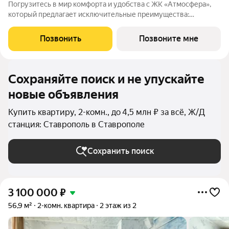
Погрузитесь в мир комфорта и удобства с ЖК «Атмосфера»,
который предлагает исключительные преимущества:
Закрытая территория : Обеспечьте безопасность и уединение
для вашей семьи в уютной атмосфере. Индивидуальное
Позвонить
Позвоните мне
отопление и тёплый пол: Настройте
Сохраняйте поиск и не упускайте
новые объявления
Купить квартиру, 2-комн., до 4,5 млн ₽ за всё, Ж/Д
станция: Ставрополь в Ставрополе
Сохранить поиск
3 100 000
₽
56,9 м²
2-комн. квартира
2 этаж из 2