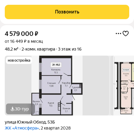
жизни). Что внутри: Кухня 7,1 м Жилая 24,6 м две раздельные
комнаты, каждая позволит создать личное пространство
Позвонить
Общая 40,3 м Почему
4 579 000
₽
от 16 449 ₽ в месяц
48,2 м²
2-комн. квартира
3 этаж из 16
новостройка
3D-тур
улица Южный Обход
,
53Б
ЖК «Атмосфера»
, 2 квартал 2028