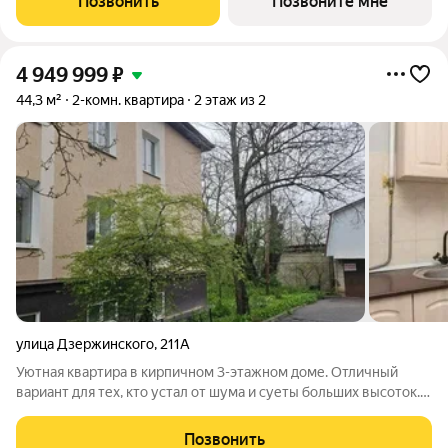
Позвонить
Позвоните мне
4 949 999
₽
44,3 м²
2-комн. квартира
2 этаж из 2
улица Дзержинского
,
211А
Уютная квартира в кирпичном 3-этажном доме. Отличный
вариант для тех, кто устал от шума и суеты больших высоток.
Толстые стены обеспечивают отличную шумоизоляцию, а
закрытый озелененный двор радует глаз. Парковка удобная
Позвонить