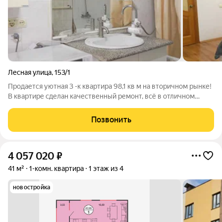
Лесная улица
,
153/1
Продается уютная 3 -к квартира 98,1 кв м на вторичном рынке!
B квартире сделан качественный ремонт, всё в отличном
состояние. Вам не придётся тратить время и силы нa
обустройство заезжайте и живите! Просторная и светлая
Позвонить
трёхкомнатная квартира.
4 057 020
₽
41 м²
1-комн. квартира
1 этаж из 4
новостройка