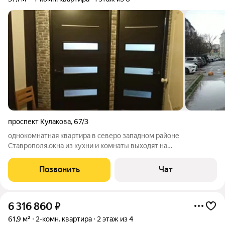
проспект Кулакова
,
67/3
однокомнатная квартира в северо западном районе
Ставрополя.окна из кухни и комнаты выходят на
юг,светлая.высокий цоколь.рядом вся инфраструктура
детсады, школы , магазины.Телефон бывает не слышу пишите
Позвонить
Чат
сообщение на сайте.Я один собственник,
6 316 860
₽
61,9 м²
2-комн. квартира
2 этаж из 4