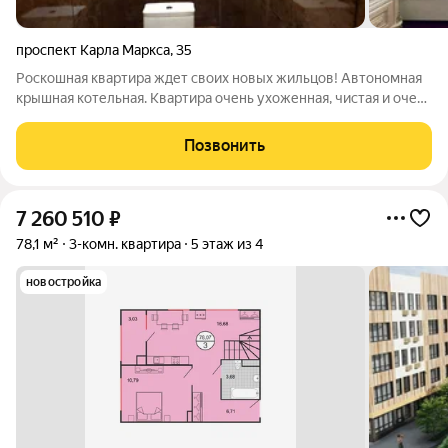
проспект Карла Маркса
,
35
Роскошная квартира ждет своих новых жильцов! Автономная
крышная котельная. Квартира очень ухоженная, чистая и очень
уютная. А эта стена в гостиной из настоящего гобилена просто
искусство. Вся мебель из дорого дерева,все что на фото
Позвонить
остается в
7 260 510
₽
78,1 м²
3-комн. квартира
5 этаж из 4
новостройка