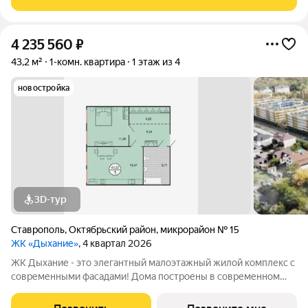
всегда найдется место рядом
4 235 560
₽
43,2 м²
1-комн. квартира
1 этаж из 4
новостройка
3D-тур
Ставрополь
,
Октябрьский район
,
микрорайон № 15
ЖК «Дыхание»
, 4 квартал 2026
ЖК Дыхание - это элегантный малоэтажный жилой комплекс с
современными фасадами! Дома построены в современном
стиле снаружи и досконально продуманы внутри! Богатое
разнообразие планировочных решений призвано