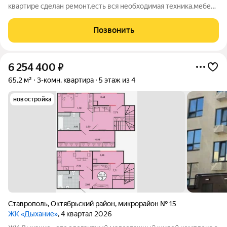
квартире сделан ремонт,есть вся необходимая техника,мебель
и оборудование для комфортного
проживания,индивидуальное отопление.В шаговой
Позвонить
доступности находятся магазины различной торговой
6 254 400
₽
65,2 м²
3-комн. квартира
5 этаж из 4
новостройка
Ставрополь
,
Октябрьский район
,
микрорайон № 15
ЖК «Дыхание»
, 4 квартал 2026