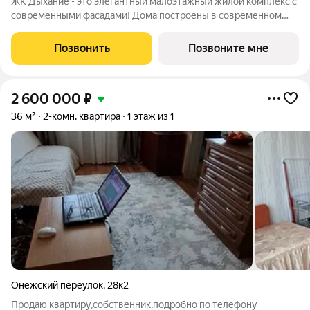
ЖК Дыхание - это элегантный малоэтажный жилой комплекс с
современными фасадами! Дома построены в современном
стиле снаружи и досконально продуманы внутри! Богатое
разнообразие планировочных решений призвано
Позвонить
Позвоните мне
удовлетворить даже самого взыскательного
2 600 000
₽
36 м²
2-комн. квартира
1 этаж из 1
Онежский переулок
,
28к2
Продаю квартиру,собственник,подробно по телефону