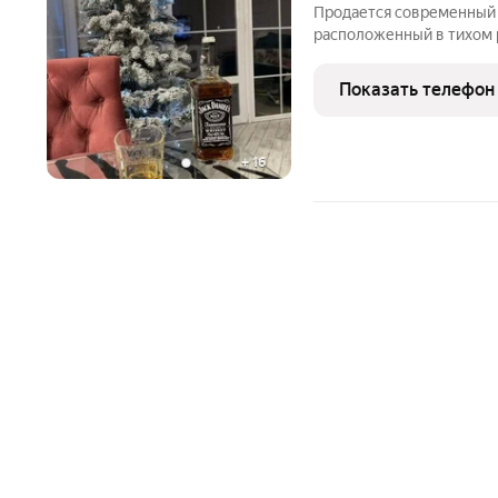
Продается современный 
расположенный в тихом 
«Татарское городище». 
технологии двойного арм
Показать телефон
исключительную прочнос
+
16