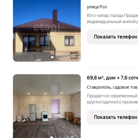
улица Роз
Юго-запад города Продаю красивый, современный
индивидуальный жилой дом просторный хол
изолированные комнаты и
(в общую площадь не входит); дополнительная
Показать телефон
гардеробная; про
+
11
69,8 м², дом + 7,6 со
Ставрополь
,
садовое тов
Продается современный 
круглогодичного прожив
благоустроенном котте
въездом, уличным освещ
Показать телефон
обеспечивает приватност
+
16