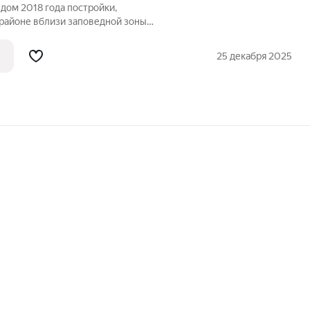
дом 2018 года постройки,
районе вблизи заповедной зоны
Объект возведен с применением
опояса, что обеспечивает
25 декабря 2025
ть конструкций и отсутствие