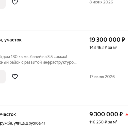
8 июня 2026
19 300 000
₽
ки, участок
148 462 ₽ за м²
oм 130 кв м с баней на 3.5 соьках!
рный район с развитой инфраструктурой.
венного проживания и
риалов: облицовка буpлaцкий кaмень,
17 июля 2026
0,
9 300 000
₽
 участок
116 250 ₽ за м²
Дружба
,
улица Дружба-11