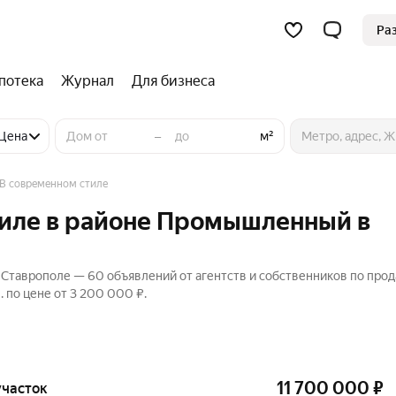
Ра
потека
Журнал
Для бизнеса
–
Цена
м²
В современном стиле
тиле в районе Промышленный в
Ставрополе — 60 объявлений от агентств и собственников по про
по цене от 3 200 000 ₽.
11 700 000
₽
 участок