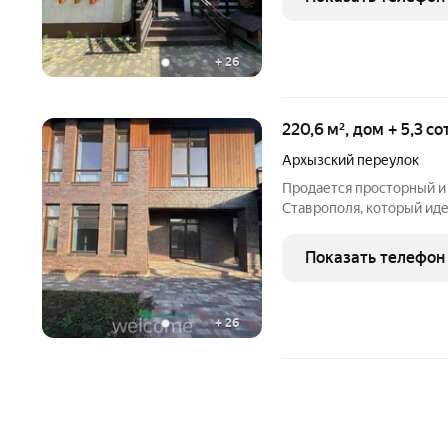
остаётся
+
26
220,6 м², дом + 5,3 с
Архызский переулок
Продается просторный и
Ставрополя, который ид
Вашей семьи. С площадью
предлагает все необход
Показать телефон
жителей. Основные
+
26