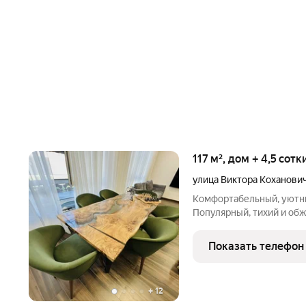
117 м², дом + 4,5 сот
улица Виктора Коханови
Комфортабельный, уютный
Популярный, тихий и обж
высококачественных мат
просторная прихожая, ку
Показать телефон
веранду, три светлые,
+
12