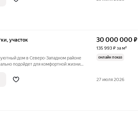
30 000 000
₽
отки, участок
135 993 ₽ за м²
онлайн показ
 уютный дом в Северо-Западном районе
еально подойдет для комфортной жизни
 220,6 квадратных метров, этот дом
имые удобства для современных
27 июля 2026