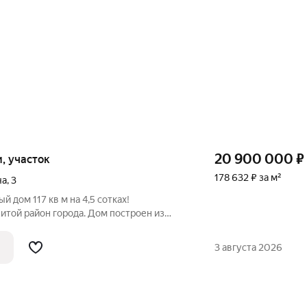
20 900 000
₽
ки, участок
178 632 ₽ за м²
ча
,
3
 дом 117 кв м на 4,5 сотках!
итой район города. Дом построен из
ериалов по всем нормам СНИП. В доме:
хня-гостиная с выходом на летнюю
3 августа 2026