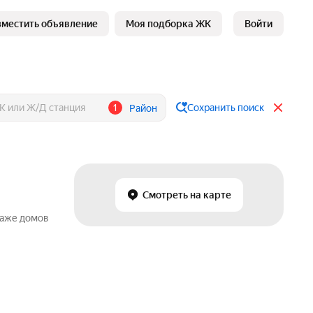
зместить объявление
Моя подборка ЖК
Войти
1
Сохранить поиск
Район
Смотреть на карте
даже домов