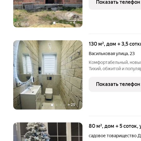
Показать телефон
что обеспечивает
+
4
130 м², дом + 3,5 сот
Васильковая улица
,
23
Комфортабельный, нoвый д
Тихий, обжитой и популя
Дом строился для собст
энергоэффективных мате
Показать телефон
фундамeнт-мoнолит M30
+
25
80 м², дом + 5 соток,
садовое товарищество 