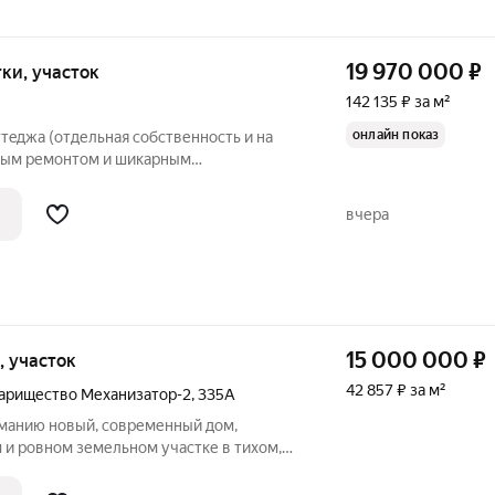
19 970 000
₽
отки, участок
142 135 ₽ за м²
онлайн показ
тeджа (отдельная собственность и на
чным ремонтом и шикарным
падном районе Ставрополя - развитая
4 школа, новый современный детсад,
вчера
15 000 000
₽
к, участок
42 857 ₽ за м²
варищество Механизатор-2
,
335А
манию новый, современный дом,
 и ровном земельном участке в тихом,
еханизатор. Участок обширный 11 соток,
 обустроить придомовую территорию,