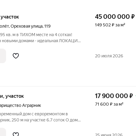
45 000 000
₽
, участок
149 502 ₽ за м²
олёт
,
Ореховая улица
,
119
 кв. м в ТИХОМ месте на 4 сотках!
н новыми домами - идеальная ЛОКАЦИЯ.
енного проживания, из
риалов: два ряда кирпича, бетонное
20 июля 2026
цовка
17 900 000
₽
ки, участок
71 600 ₽ за м²
варищество Аграрник
овременный дом с евроремонтом в
, 250 м на участке 6.7 соток О доме:
онт:
 по современным стандартам. Вам
25 июня 2026