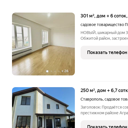
301 м², дом + 6 соток
садовое товарищество П
НОВЫЙ, шикарный дом 395
Обжитой район, застрое
Дом строился для собств
высококачественных мате
Показать телефон
плито перекрытие, обли
+
26
250 м², дом + 6,7 сот
Ставрополь
,
садовое то
Заголовок: Продаётся с
престижном районе Аграрник
Общая площадь: 250 кв. м. идеально для большой семьи. Рем
Выполнен качественно и
Показать телефон