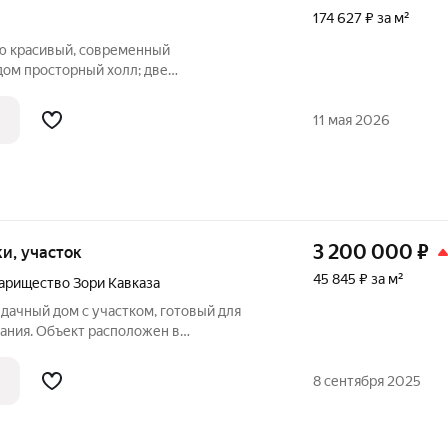
174 627 ₽ за м²
л; две
 кухня-гостиная с выходом на террасу
 комната -
11 мая 2026
сторная ванная комната!
3 200 000
₽
тки, участок
45 845 ₽ за м²
арищество Зори Кавказа
дачный дом с участком, готовый для
ания. Объект расположен в
джном поселке с контролируемым
ением и видеонаблюдением, что
8 сентября 2025
ь и безопасность.