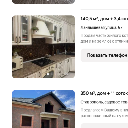
140,5 м², дом + 3,4 с
Ландышевая улица
,
57
Продам часть жилого кот
дом и на землю) с отли
расположением в юго-за
инфраструктура: новая 4
Показать телефон
новая современная
+
15
350 м², дом + 11 сото
Ставрополь
,
садовое то
Предлагаем Вашему вни
расположенный на сухом
спокойном районе в СТ М
с возможностью хорошо