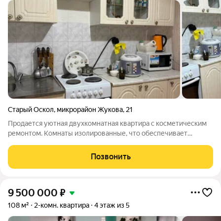
Старый Оскол
,
микрорайон Жукова
,
21
Продается уютная двухкомнатная квартира с косметическим
ремонтом. Комнаты изолированные, что обеспечивает
комфорт и приватность. Из окон открывается вид на улицу, а
также есть балкон, где можно наслаждаться свежим воздухом.
Позвонить
Кухня оборудована всем
9 500 000
₽
108 м²
2-комн. квартира
4 этаж из 5