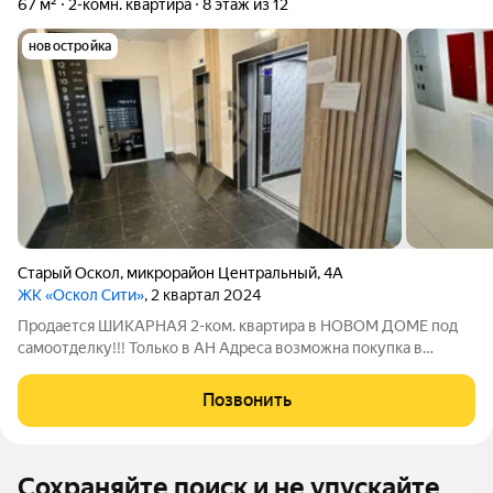
67 м²
2-комн. квартира
8 этаж из 12
новостройка
Старый Оскол
,
микрорайон Центральный
,
4А
ЖК «Оскол Сити»
, 2 квартал 2024
Продается ШИКАРНАЯ 2-ком. квартира в НОВОМ ДОМЕ под
самоотделку!!! Только в АН Адреса возможна покупка в
ипотеку по ставке от 11,9% !!! Общая площадь 67,8 кв.м; Жилая -
40 кв.м; Кухня 10 кв.м. О КВАРТИРЕ: Под чистовую отделку;
Позвонить
Окна- ПВХ; Балкон -
Сохраняйте поиск и не упускайте