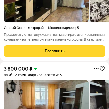
Старый Оскол
,
микрорайон Молодогвардеец
,
5
Продается уютная двухкомнатная квартира с изолированными
комнатами на четвертом этаже панельного дома. В квартире
выполнен косметический ремонт, что позволяет сразу
въехать и жить. Кухня площадью 6 квадратных метров. Окна
Позвонить
выходят во двор, обеспечивая
3 800 000
₽
44 м²
2-комн. квартира
4 этаж из 5