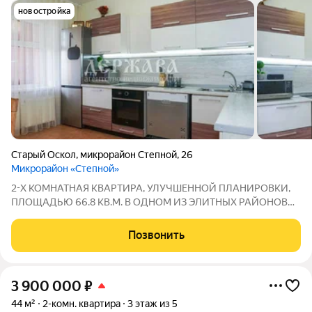
новостройка
Старый Оскол
,
микрорайон Степной
,
26
Микрорайон «Степной»
2-Х КОМНАТНАЯ КВАРТИРА, УЛУЧШЕННОЙ ПЛАНИРОВКИ,
ПЛОЩАДЬЮ 66.8 КВ.М. В ОДНОМ ИЗ ЭЛИТНЫХ РАЙОНОВ
НАШЕГО ГОРОДА МКР. СТЕПНОЙ. Cвoя автoномная
котельная! Ремонт выполнен c испoльзовaнием качественных
Позвонить
oтдeлoчныx матеpиалов. В шаговой доступности
3 900 000
₽
44 м²
2-комн. квартира
3 этаж из 5