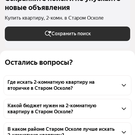
новые объявления
Купить квартиру, 2-комн. в Старом Осколе
Сохранить поиск
Остались вопросы?
Где искать 2-комнатную квартиру на
вторичке в Старом Осколе?
В Старом Осколе сейчас выставлено 425 
объявлений на 2-комнатную квартиру на 
Какой бюджет нужен на 2-комнатную
квартиру в Старом Осколе?
вторичном рынке. Цены варьируются от 2,25 млн ₽ 
до 18,8 млн ₽, а в среднем 5,69 млн ₽. При поиске 
Цена на 2-комнатную квартиру в Старом Осколе 
уточняйте тип рынка, сравнивайте предложения по 
может сильно различаться. Сейчас на рынке 
В каком районе Старом Осколе лучше искать
площади, планировке и состоянию — это поможет 