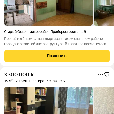
Старый Оскол
,
микрорайон Приборостроитель
,
9
Продаётся 2-комнатная квартира в тихом спальном районе
города, с развитой инфраструктура. В квартире косметический
ремонт, окна ПВХ, сан.узел кафель, новая железная входная
дверь. Все подробности по телефону. Торг присутствует.
Позвонить
3 300 000
₽
45 м²
2-комн. квартира
4 этаж из 5