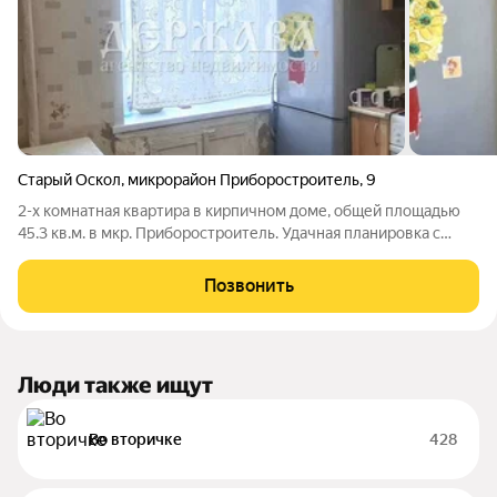
Старый Оскол
,
микрорайон Приборостроитель
,
9
2-х комнатная квартира в кирпичном доме, общей площадью
45.3 кв.м. в мкр. Приборостроитель. Удачная планировка с
изолированными комнатами, в одной из них имеется ниша -
функционально увеличивает пространство и дает
Позвонить
возможность рационально
Люди также ищут
Во вторичке
428