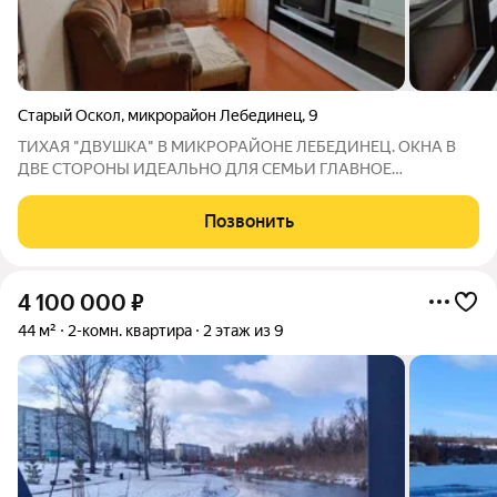
Старый Оскол
,
микрорайон Лебединец
,
9
ТИХАЯ "ДВУШКА" В МИКРОРАЙОНЕ ЛЕБЕДИНЕЦ. ОКНА В
ДВЕ СТОРОНЫ ИДЕАЛЬНО ДЛЯ СЕМЬИ ГЛАВНОЕ
ПРЕИМУЩЕСТВО: Дом НЕ у дороги, а В ГЛУБИНЕ ДВОРА.
Никакой пыли и шума машин только уют и зелень. При этом
Позвонить
всё рядом. ХАРАКТЕРИСТИКИ : ПЛОЩАДЬ: 44 кв.м каждому
4 100 000
₽
44 м²
2-комн. квартира
2 этаж из 9