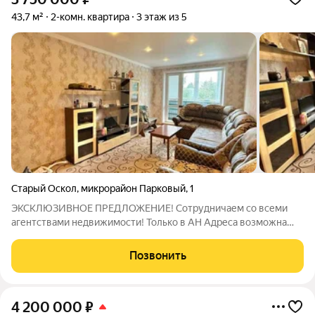
43,7 м²
2-комн. квартира
3 этаж из 5
Старый Оскол
,
микрорайон Парковый
,
1
ЭКСКЛЮЗИВНОЕ ПРЕДЛОЖЕНИЕ! Сотрудничаем со всеми
агентствами недвижимости! Только в АН Адреса возможна
покупка в ипотеку по ставке от 11,9% !!! Общая площадь 43,7
кв.м; Жилая - 31,1 кв.м; Кухня 5,7 кв.м. О КВАРТИРЕ: Состояние
Позвонить
под ремонт; Окна- ПВХ;
4 200 000
₽