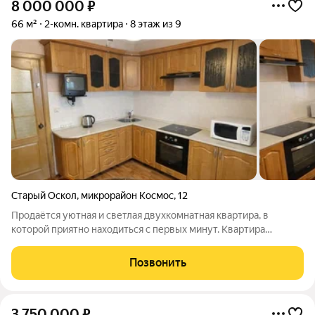
8 000 000
₽
66 м²
2-комн. квартира
8 этаж из 9
Старый Оскол
,
микрорайон Космос
,
12
Продаётся уютная и светлая двухкомнатная квартира, в
которой приятно находиться с первых минут. Квартира
аккуратная, ухоженная и полностью готова для комфортного
проживания можно заехать и жить без дополнительных
Позвонить
вложений. В интерьере выполнен
3 750 000
₽