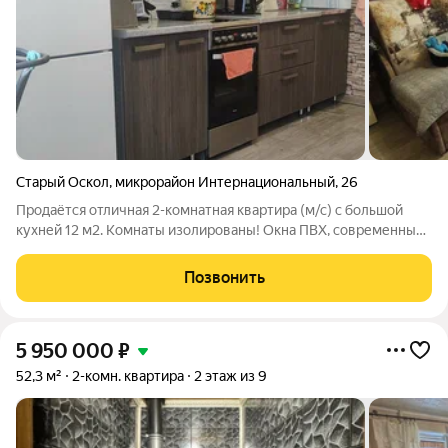
Старый Оскол
,
микрорайон Интернациональный
,
26
Продаётся отличная 2-комнатная квартира (м/с) с большой
кухней 12 м2. Комнаты изолированы! Окна ПВХ, современный
качественный линолеум, заменена сантехника и кафель в
санузле. Остаётся кухонный гарнитур, плита, стенка в зале, вся
Позвонить
мебель в спальне,
5 950 000
₽
52,3 м²
2-комн. квартира
2 этаж из 9