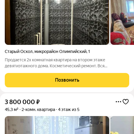
Старый Оскол
,
микрорайон Олимпийский
,
1
Продается 2х комнатная квартира на втором этаже
девятиэтажного дома. Косметический ремонт. Вся
инфраструктура в шаговой доступности: школа, детские сады,
магазины, поликлиника, остановки. Квартира продается с
Позвонить
мебелью . Торг присутствует.
3 800 000
₽
45,3 м²
2-комн. квартира
4 этаж из 5