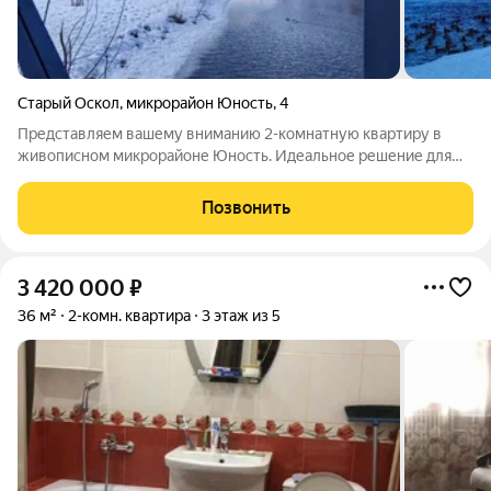
Старый Оскол
,
микрорайон Юность
,
4
Представляем вашему вниманию 2-комнатную квартиру в
живописном микрорайоне Юность. Идеальное решение для
тех, кто ценит комфорт и удобство повседневной жизни!
Светлая двухкомнатная квартира расположена на втором
Позвонить
этаже. Простор и функциональность
3 420 000
₽
36 м²
2-комн. квартира
3 этаж из 5