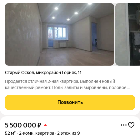
Старый Оскол
,
микрорайон Горняк
,
11
Продаётся отличная 2-ная квартира. Выполнен новый
качественный ремонт. Полы залиты и выровнены, половое
покрытие-ламинат, натяжные потолки, окна ПВХ,
биметаллические радиаторы отопления, балкон остеклен ПВХ
Позвонить
и обшит, новая сантехника, современный
5 500 000
₽
52 м²
2-комн. квартира
2 этаж из 9