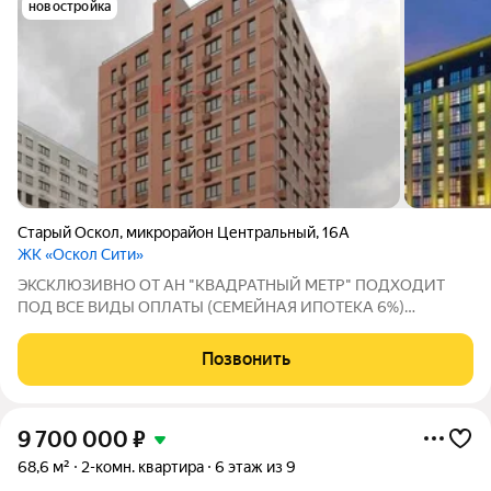
новостройка
Старый Оскол
,
микрорайон Центральный
,
16А
ЖК «Оскол Сити»
ЭКСКЛЮЗИВНО ОТ АН "КВАДРАТНЫЙ МЕТР" ПОДХОДИТ
ПОД ВСЕ ВИДЫ ОПЛАТЫ (СЕМЕЙНАЯ ИПОТЕКА 6%)
ПОКУПАТЕЛЯМ КОМИССИЯ 0%!!! ПВ 20.1% Ищете идеальное
место для жизни или инвестиции? Мы предлагаем вам
Позвонить
прекрасную евро 2х-комн.квартиру в новом микрорайоне от
9 700 000
₽
68,6 м²
2-комн. квартира
6 этаж из 9