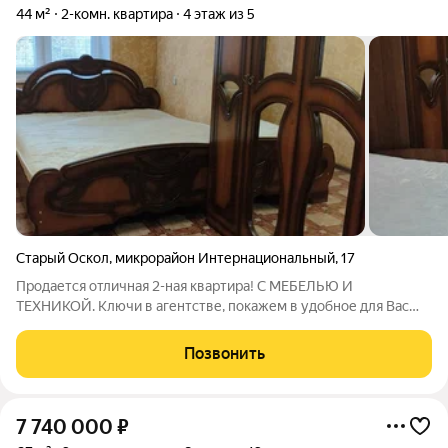
44 м²
2-комн. квартира
4 этаж из 5
Старый Оскол
,
микрорайон Интернациональный
,
17
Продается отличная 2-ная квартира! С МЕБЕЛЬЮ И
ТЕХНИКОЙ. Ключи в агентстве, покажем в удобное для Вас
время. Окна ПВХ, линолеум, заменены межкомнатные двери.
Комнаты изолированы, имеется гардеробная. Выполнен
Позвонить
косметический ремонт. В квартире никто не
7 740 000
₽