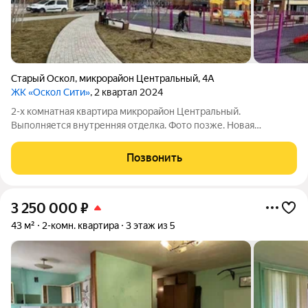
Старый Оскол
,
микрорайон Центральный
,
4А
ЖК «Оскол Сити»
, 2 квартал 2024
2-х комнатная квартира микрорайон Центральный.
Выполняется внутренняя отделка. Фото позже. Новая
квартира 2024 года постройки в кирпичном доме. Во дворе
детская площадка, много место для парковки. У подъезда
Позвонить
пандус, в доме 2 лифта, колясочная. 67,8
3 250 000
₽
43 м²
2-комн. квартира
3 этаж из 5