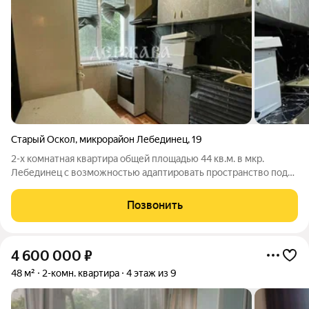
Старый Оскол
,
микрорайон Лебединец
,
19
2-х комнатная квартира общей площадью 44 кв.м. в мкр.
Лебединец с возможностью адаптировать пространство под
свои потребности! Лучшая цена в данной локации! Квартира
находится в тихом, уютном районе. Это оптимальный вариант
Позвонить
для тех, кто хочет
4 600 000
₽
48 м²
2-комн. квартира
4 этаж из 9