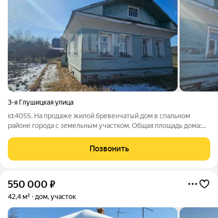
3-я Глушицкая улица
id:4055. На продаже жилой бревенчатый дом в спальном
районе города с земельным участком. Общая площадь дома:
85.8 кв.м, площадь участка: 8 с. - Дом жилой с правом
прописки, c коcметичecким peмoнтом и двумя комнатами,
Позвонить
кухней. - Фундамент - лента. -
550 000
₽
42,4 м²
дом, участок