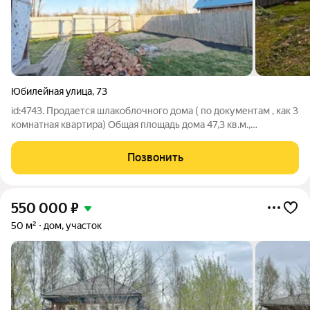
Юбилейная улица
,
73
id:4743. Продается шлакоблочного дома ( по документам , как 3
комнатная квартира) Общая площадь дома 47,3 кв.м.,
земельного участка 3 соток. - Дом шлакоблочный на
ленточном фундаменте. - Крыша покрыта шифером. - Есть
Позвонить
электричество. - Дровяной котел
550 000
₽
50 м²
дом, участок