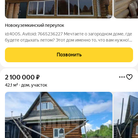
Новокуземкинский переулок
id:4005. Avitoid: 7665236227 Мечтаете о загородном доме, где
будете отдыхать летом? Этот дом именно то, что вам нужно!
Предлагаем вам готовый дом с земельным участком 19 соток
рядом с рекой Сухона. Основные характеристики: - 2-этажный
Позвонить
дом площадью
2 100 000
₽
42,1 м²
дом, участок