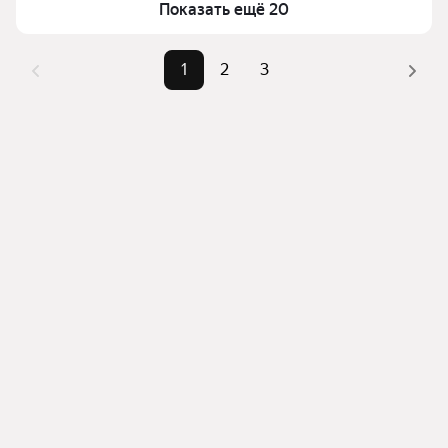
Показать ещё 20
фильтров, например «» или «»
Помимо удобной сортировки по цене продажи вы 
1
2
3
можете отсортировать результаты по стоимости 
квадратного метра или площади