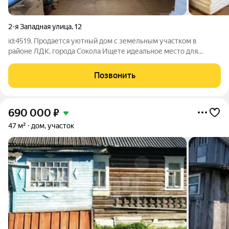
2-я Западная улица
,
12
id:4519. Продается уютный дом с земельным участком в
районе ЛДК, города Сокола Ищете идеальное место для
постоянного проживания или отдыха на природе? Этот
деревянный дом ваш лучший выбор! Общая информация:
Позвонить
Площадь дома: 57 кв.м. Площадь
690 000
₽
47 м²
дом, участок