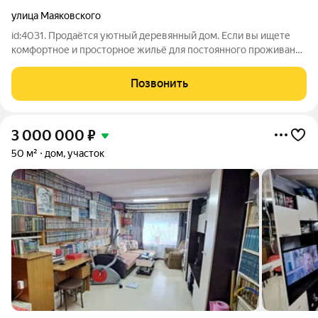
улица Маяковского
id:4031. Продаётся уютный деревянный дом. Если вы ищете
комфортное и просторное жильё для постоянного проживания
или отдыха на природе, то этот дом отличный вариант.
Продается дом с земельным участком в районе ЛДК. Общая
Позвонить
площадь дома 73 кв.м.,
3 000 000
₽
50 м²
дом, участок