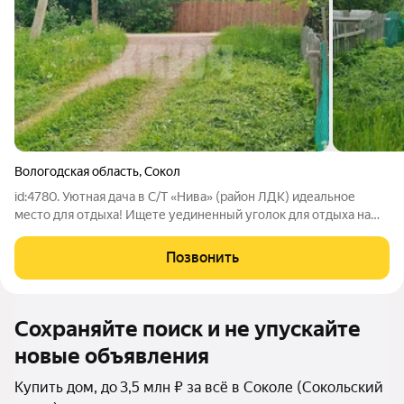
Вологодская область
,
Сокол
id:4780. Уютная дача в С/Т «Нива» (район ЛДК) идеальное
место для отдыха! Ищете уединенный уголок для отдыха на
природе, но с комфортным городским доступом? Это
предложение для вас! Живописное место, чистый воздух и
Позвонить
отличная транспортная
Сохраняйте поиск и не упускайте
новые объявления
Купить дом, до 3,5 млн ₽ за всё в Соколе (Сокольский