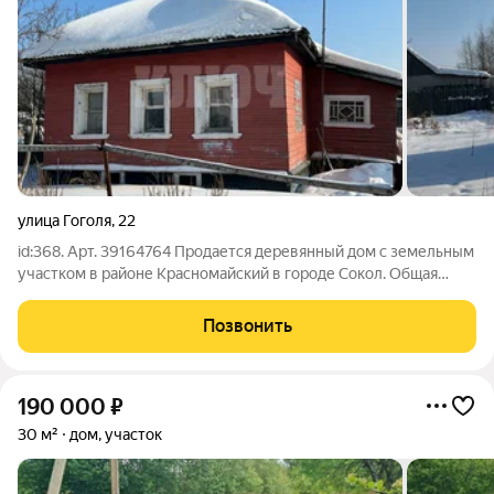
улица Гоголя
,
22
id:368. Арт. 39164764 Продается деревянный дом с земельным
участком в районе Красномайский в городе Сокол. Общая
площадь дома 42,4 кв.м., земельного участка 7 соток. - Дом
бревенчатый. - В доме располагаются: 1 комнаты, кухня,
Позвонить
веранда. - В качестве
190 000
₽
30 м²
дом, участок