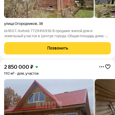
улица Огородников
,
38
id:4507. Avitoid: 7729416936 В продаже жилой дом и
земельный участок в Центре города. Общая площадь дома -
72,5 кв.м., участка - 8 соток. - Дом бревенчатый. - Участок 8
соток, есть плодово-ягодные насаждения, баня, сарай. - В доме
Позвонить
3 комнаты, 1
2 850 000
₽
110 м²
дом, участок