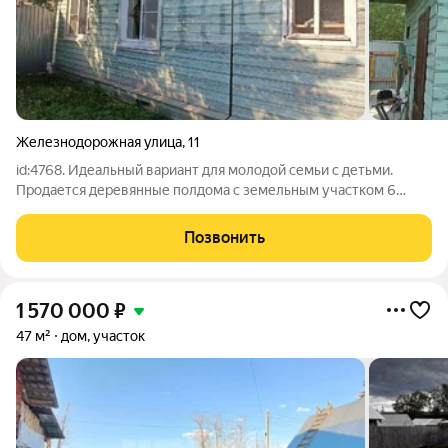
Железнодорожная улица
,
11
id:4768. Идеальный вариант для молодой семьи с детьми.
Продается деревянные полдома с земельным участком 6
соток в центре. - Дом ровный, крепкий (бревно) на ленточном
фундаменте. В доме 3 комнаты и кухня. - Коммуникации:
Позвонить
электричество, центральный
1 570 000
₽
47 м²
дом, участок