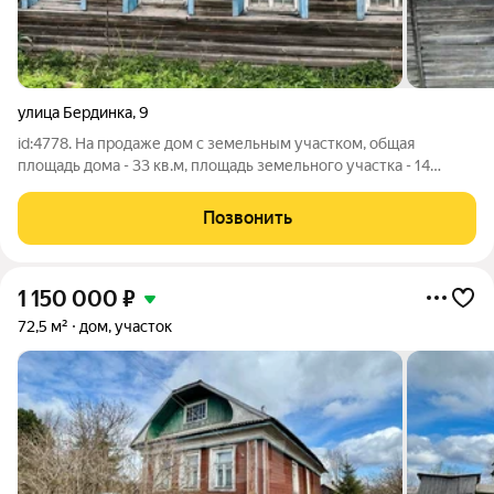
улица Бердинка
,
9
id:4778. На продаже дом с земельным участком, общая
площадь дома - 33 кв.м, площадь земельного участка - 14
соток. - Дом под снос. - На границе участка проходит
природный газ. - Электроснабжение и водоснабжение от
Позвонить
городских сетей. - Участок межеван.
1 150 000
₽
72,5 м²
дом, участок