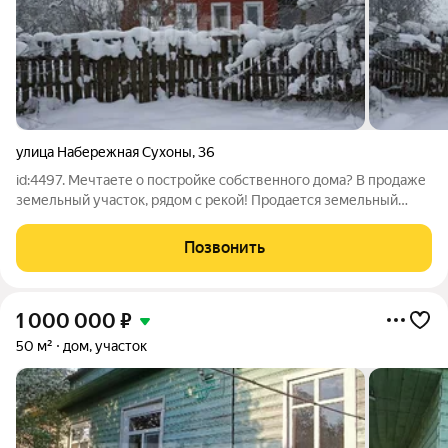
улица Набережная Сухоны
,
36
id:4497. Мечтаете о постройке собственного дома? В продаже
земельный участок, рядом с рекой! Продается земельный
участок с домом под снос в районе Трубок. Площадь дома дома
45 кв.м., площадь земельного участка 9 соток. - Дом под снос.
Позвонить
Отличное место
1 000 000
₽
50 м²
дом, участок