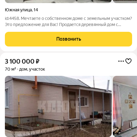
Южная улица
,
14
id:4458. Мечтаете о собственном доме с земельным участком?
Это предложение для Вас! Продается деревянный дом с
земельным участком в районе ЛДК. Площадь дома дома 45,7
кв.м., земельного участка 8 соток. - Дом 1957г. Постройки. Дом
Позвонить
под снос. Отличное
3 100 000
₽
70 м²
дом, участок