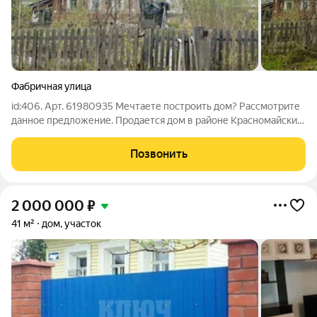
Фабричная улица
id:406. Арт. 61980935 Мечтаете построить дом? Рассмотрите
данное предложение. Продается дом в районе Красномайский.
Общая площадь дома - 50 кв.м., участка - 10 соток. - Дом
бревенчатый. Назначение дома - жилое. - На участке есть
Позвонить
кирпичный гараж. -
2 000 000
₽
41 м²
дом, участок