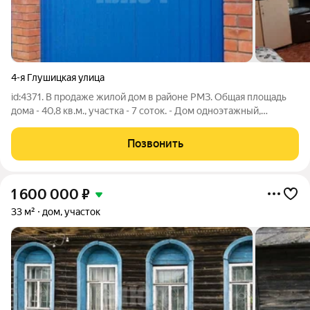
4-я Глушицкая улица
id:4371. В продаже жилой дом в районе РМЗ. Общая площадь
дома - 40,8 кв.м., участка - 7 соток. - Дом одноэтажный,
наверху чердак. - Центральная вода, газ баллоны. - В доме
расположены 3 комнаты и кухня, имеется пристройка к дому. -
Позвонить
Участок
1 600 000
₽
33 м²
дом, участок