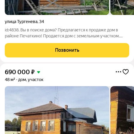
улица Тургенева
,
34
id:4838. Вы в поиске дома? Предлагается к продаже дом в
районе Печаткино! Продается дом с земельным участком.
Общая площадь дома 42,1 кв.м., земельного участка 9 соток. -
Одноэтажный новый бревенчатый дом на кирпичном
Позвонить
фундаменте с мансардой. Также
690 000
₽
48 м²
дом, участок