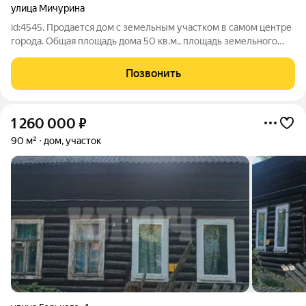
улица Мичурина
id:4545. Продается дом с земельным участком в самом центре
города. Общая площадь дома 50 кв.м., площадь земельного
участка 8 соток - Дом из бревна , на ленточном фундаменте. -
Отопление печь, конвекторы - Холодное водоснабжение
Позвонить
проведено в дом,
1 260 000
₽
90 м²
дом, участок