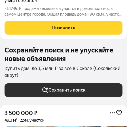
улица Горького
,
4
id:4745. В продаже земельный участок в домом под снос в
самом Центре города. Общая площадь дома - 90 кв.м., участка
- 8,5 соток. - Дом бревенчатый на ленточном фундаменте. -
Требует капитального ремонта или дом под снос. -
Позвонить
Коммуникации: центральный
Сохраняйте поиск и не упускайте
новые объявления
Купить дом, до 3,5 млн ₽ за всё в Соколе (Сокольский
округ)
Сохранить поиск
3 500 000
₽
49,3 м²
дом, участок