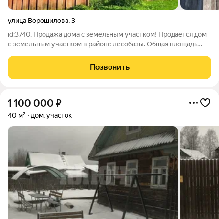
улица Ворошилова
,
3
id:3740. Продажа дома с земельным участком! Продается дом
с земельным участком в районе лесобазы. Общая площадь
дома 47 кв.м., земельного участка 11 соток. - Одноэтажный
бревенчатый дом на ленточном фундаменте. - В доме 2
Позвонить
комнаты, кухня. - Дом
1 100 000
₽
40 м²
дом, участок