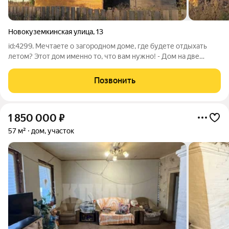
Новокуземкинская улица
,
13
id:4299. Мечтаете о загородном доме, где будете отдыхать
летом? Этот дом именно то, что вам нужно! - Дом на две
семьи с отдельным входом. - Дом на фундаменте, крыша
покрыта шифером. Летняя веранда. - В доме кухня и комната. В
Позвонить
комнате остается вся
1 850 000
₽
57 м²
дом, участок