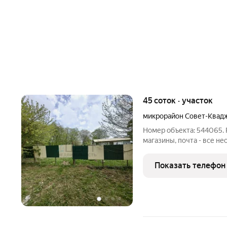
45 соток · участок
микрорайон Совет-Квад
Номер объекта: 544065. 
магазины, почта - все н
Этот участок - идеальное
спокойствие, но при это
Показать телефон