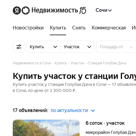
Сочи
Новостройки
Купить
Снять
Коммерческая
И
–
Купить
Участок
Недвижимость в Сочи
Купить
Участок
Станция Голубая Дача
Купить участок у станции Гол
Купить участок у станции Голубая Дача в Сочи — 17 объявле
в Сочи. по цене от 2 300 000 ₽.
17 объявлений:
по актуальности
6 соток · участок
микрорайон Голубая Дач