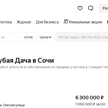
Ра
потека
Журнал
Для бизнеса
Уникальные акции
соток
Цена
убая Дача в Сочи
ний от агентств и собственников по продаже участков у станции Го
6 300 000
₽
1 050 000 ₽ за сот.
а
,
Омская улица