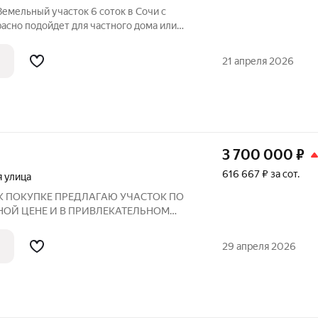
Земельный участок 6 соток в Сочи с
но подойдет для частного дома или
цу (рядом детский лагерь)! Участок
имеет минимальный уклон. Хороший
21 апреля 2026
3 700 000
₽
616 667 ₽ за сот.
 улица
8. К ПОКУПКЕ ПРЕДЛАГАЮ УЧАСТОК ПО
НОЙ ЦЕНЕ И В ПРИВЛЕКАТЕЛЬНОМ
ос. Шхафит, Аше в Лазаревском
чно ровный, свет по границе, водопровод
29 апреля 2026
ию делать