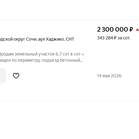
2 300 000
₽
343 284 ₽ за сот.
одской округ Сочи
,
аул Хаджико
,
СНТ
Продам земельный участок 6,7 сот в снт «
чищен по периметру, подъезд бетонный
частка, рельеф уклонистый. Возможность
тва имеется. Получен
14 мая 2026