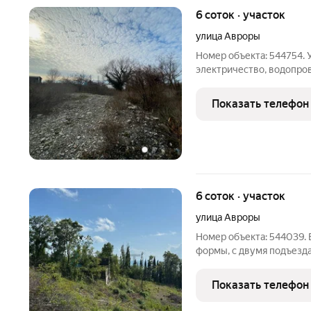
6 соток · участок
улица Авроры
Номер объекта: 544754. 
электричество, водопро
устанавливать септик.
Показать телефон
6 соток · участок
улица Авроры
Номер объекта: 544039. 
формы, с двумя подъезда
его границы установлены
соток. Находится всего в
Показать телефон
автобусной