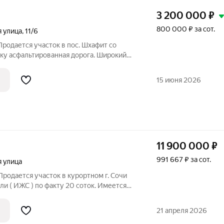
3 200 000
₽
800 000 ₽ за сот.
 улица
,
11/6
Продается участок в пос. Шхафит со
тку асфальтированная дорога. Широкий
Дом с пропиской, но требуется кап.ремонт
астке залит фундамент 9,63,6. Так же
15 июня 2026
11 900 000
₽
991 667 ₽ за сот.
 улица
Продается участок в курортном г. Сочи
ли ( ИЖС ) по факту 20 соток. Имеется
икации по границе, граничит с лесом.
тсыпанной дороге - 30м от асфальта.
21 апреля 2026