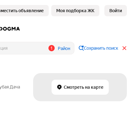
зместить объявление
Моя подборка ЖК
Войти
1
Сохранить поиск
Район
лубая Дача
Смотреть на карте