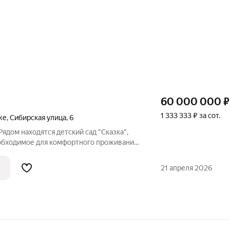
60 000 000
₽
1 333 333 ₽ за сот.
же
,
Сибирская улица
,
6
Рядом находятся детский сад "Сказка",
еобходимое для комфортного проживания.
 место для тех, кто ценит тишину и
м хочет быть близко к городской
21 апреля 2026