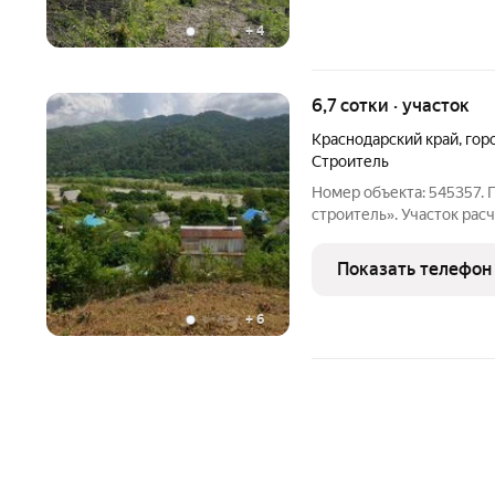
+
4
6,7 сотки · участок
Краснодарский край
,
гор
Строитель
Номер объекта: 545357. 
строитель». Участок рас
практически до самого у
подключения электричес
Показать телефон
градостроительный
+
6