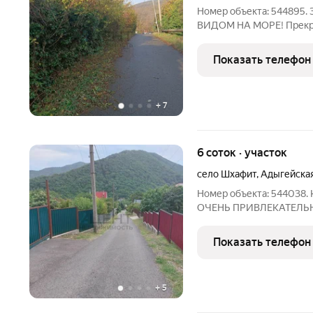
Номер объекта: 544895. 
ВИДОМ НА МОРЕ! Прекрас
прибыльную мини-гостини
прямоугольной формы, 
Показать телефон
асфальтированный
+
7
6 соток · участок
село Шхафит
,
Адыгейская
Номер объекта: 54403
ОЧЕНЬ ПРИВЛЕКАТЕЛЬ
ЖИВОПИСНОМ МЕСТЕ!!! П
районе, участок достато
Показать телефон
центральный, канализац
+
5