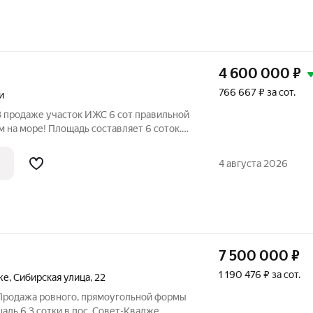
4 600 000
₽
766 667 ₽ за сот.
и
В продаже участок ИЖС 6 сот правильной
 на море! Площадь составляет 6 соток.
минутах ходьбы от трассы и автобусной
 железнодорожной станции можно дойти
4 августа 2026
7 500 000
₽
1 190 476 ₽ за сот.
же
,
Сибирская улица
,
22
 Продажа ровного, прямоугольной формы
адь 6.3 сотки в пос. Совет-Квадже,