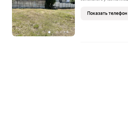
Лазаревский райнон, горо
меже участка (его внутре
Показать телефон
метрах,
+
4