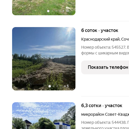
+
13
6 соток · участок
Краснодарский край
,
Соч
Номер объекта: 545527. 
формы с шикарным видом
Находится всего в двух 
остановки, а до моря и
Показать телефон
пешком
+
5
6,3 сотки · участок
микрорайон Совет-Квад
Номер объекта: 544438.
земельного участка площ