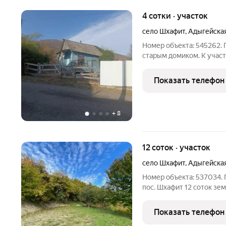
4 сотки · участок
село Шхафит
,
Адыгейская
Номер объекта: 545262. 
старым домиком. К учас
фасад. Участок ровный! 
или реконструкция. На уч
Показать телефон
стоит
+
8
12 соток · участок
село Шхафит
,
Адыгейская
Номер объекта: 537034. 
пос. Шхафит 12 соток зем
небольшой уклон, коммун
Подъезд по грунтовой, о
Показать телефон
Шикарные