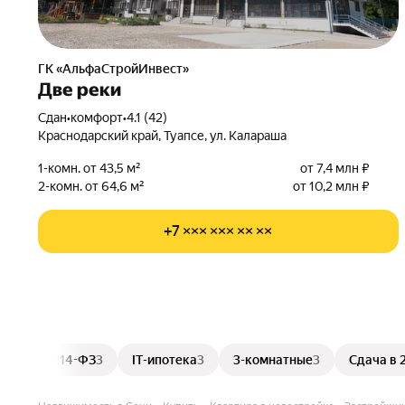
ГК «АльфаСтройИнвест»
Две реки
Сдан
•
комфорт
•
4.1 (42)
Краснодарский край, Туапсе, ул. Калараша
1-комн. от 43,5 м²
от 7,4 млн ₽
2-комн. от 64,6 м²
от 10,2 млн ₽
+7 ××× ××× ×× ××
214-ФЗ
3
IT-ипотека
3
3-комнатные
3
Сдача в 