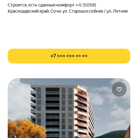
Строится, есть сданные
•
комфорт +
•
5 (5058)
Краснодарский край, Сочи, ул. Старошоссейная / ул. Летняя
+7 ××× ××× ×× ××