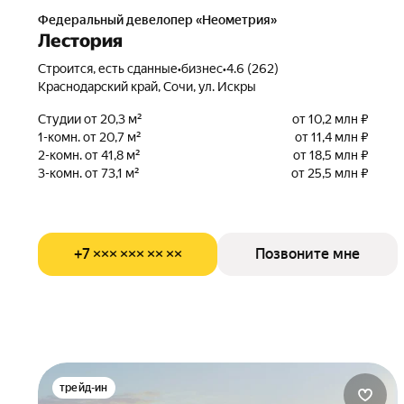
Федеральный девелопер «Неометрия»
Лестория
Строится, есть сданные
•
бизнес
•
4.6 (262)
Краснодарский край, Сочи, ул. Искры
Студии от 20,3 м²
от 10,2 млн ₽
1-комн. от 20,7 м²
от 11,4 млн ₽
2-комн. от 41,8 м²
от 18,5 млн ₽
3-комн. от 73,1 м²
от 25,5 млн ₽
+7 ××× ××× ×× ××
Позвоните мне
трейд-ин