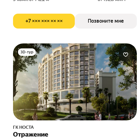
+7 ××× ××× ×× ××
Позвоните мне
3D-тур
ГК НОСТА
Отражение