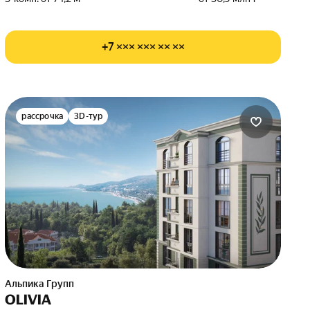
+7 ××× ××× ×× ××
рассрочка
3D-тур
Альпика Групп
OLIVIA