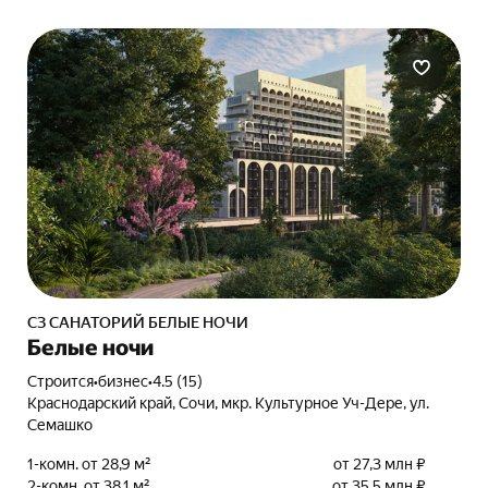
СЗ САНАТОРИЙ БЕЛЫЕ НОЧИ
Белые ночи
Строится
•
бизнес
•
4.5 (15)
Краснодарский край, Сочи, мкр. Культурное Уч-Дере, ул.
Семашко
1-комн. от 28,9 м²
от 27,3 млн ₽
2-комн. от 38,1 м²
от 35,5 млн ₽