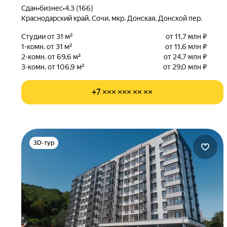
Сдан
•
бизнес
•
4.3 (166)
Краснодарский край, Сочи, мкр. Донская, Донской пер.
Студии от 31 м²
от 11,7 млн ₽
1-комн. от 31 м²
от 11,6 млн ₽
2-комн. от 69,6 м²
от 24,7 млн ₽
3-комн. от 106,9 м²
от 29,0 млн ₽
+7 ××× ××× ×× ××
3D-тур