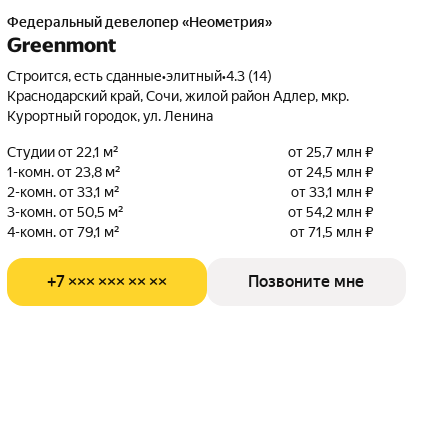
Федеральный девелопер «Неометрия»
Greenmont
Строится, есть сданные
•
элитный
•
4.3 (14)
Краснодарский край, Сочи, жилой район Адлер, мкр.
Курортный городок, ул. Ленина
Студии от 22,1 м²
от 25,7 млн ₽
1-комн. от 23,8 м²
от 24,5 млн ₽
2-комн. от 33,1 м²
от 33,1 млн ₽
3-комн. от 50,5 м²
от 54,2 млн ₽
4-комн. от 79,1 м²
от 71,5 млн ₽
+7 ××× ××× ×× ××
Позвоните мне