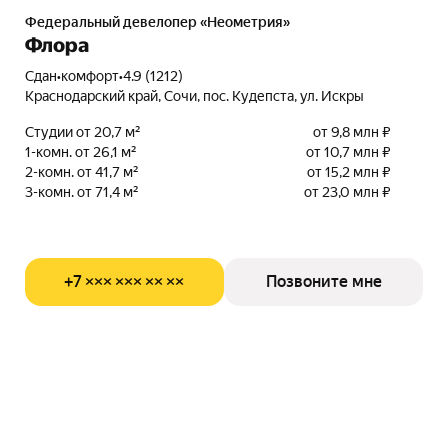
Федеральный девелопер «Неометрия»
Флора
Сдан
•
комфорт
•
4.9 (1212)
Краснодарский край, Сочи, пос. Кудепста, ул. Искры
Студии от 20,7 м²
от 9,8 млн ₽
1-комн. от 26,1 м²
от 10,7 млн ₽
2-комн. от 41,7 м²
от 15,2 млн ₽
3-комн. от 71,4 м²
от 23,0 млн ₽
+7 ××× ××× ×× ××
Позвоните мне