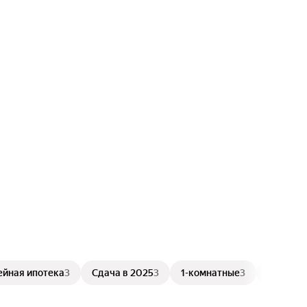
ейная ипотека
3
Сдача в 2025
3
1-комнатные
3
С отдел