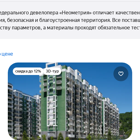
дерального девелопера «Неометрия» отличает качествен
ия, безопасная и благоустроенная территория. Все поста
тву параметров, а материалы проходят обязательное те
о цене
скидка до 12%
3D-тур