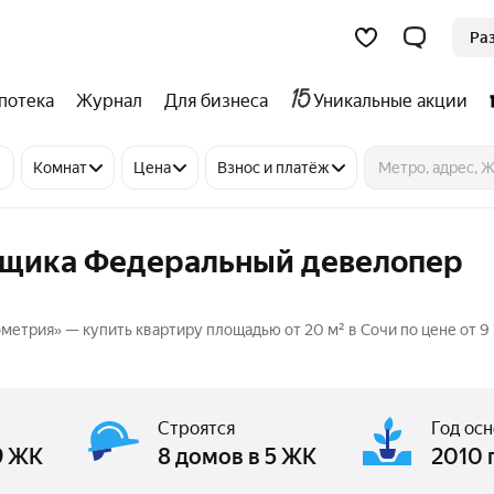
Ра
потека
Журнал
Для бизнеса
Уникальные акции
Комнат
Цена
Взнос и платёж
йщика Федеральный девелопер
етрия» — купить квартиру площадью от 20 м² в Сочи по цене от 9 
Строятся
Год ос
9 ЖК
8 домов в 5 ЖК
2010 г