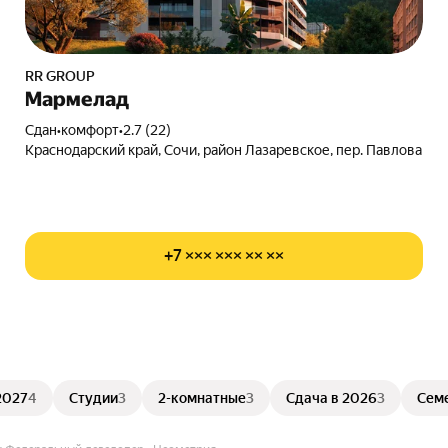
RR GROUP
Мармелад
Сдан
•
комфорт
•
2.7 (22)
Краснодарский край, Сочи, район Лазаревское, пер. Павлова
+7 ××× ××× ×× ××
2027
4
Студии
3
2-комнатные
3
Сдача в 2026
3
Сем