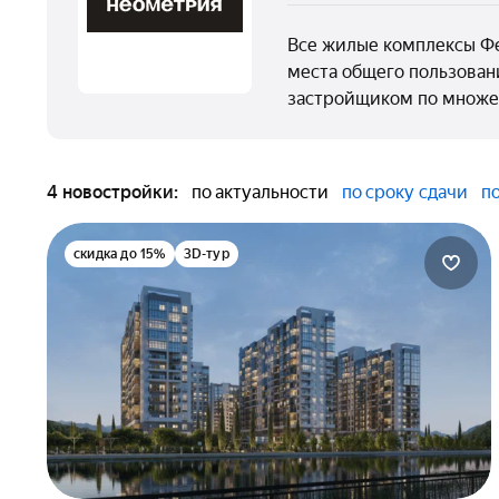
Все жилые комплексы Фе
места общего пользован
застройщиком по множес
4 новостройки:
по актуальности
по сроку сдачи
п
скидка до 15%
3D-тур