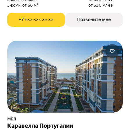
3-комн. от 66 м²
от 53,5 млн ₽
+7 ××× ××× ×× ××
Позвоните мне
МБЛ
Каравелла Португалии