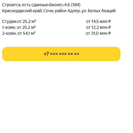
Строится, есть сданные
•
бизнес
•
4.6 (184)
Краснодарский край, Сочи, район Адлер, ул. Белых Акаций
Студии от 25,2 м²
от 14,5 млн ₽
1-комн. от 25,2 м²
от 12,2 млн ₽
2-комн. от 54,1 м²
от 31,0 млн ₽
+7 ××× ××× ×× ××