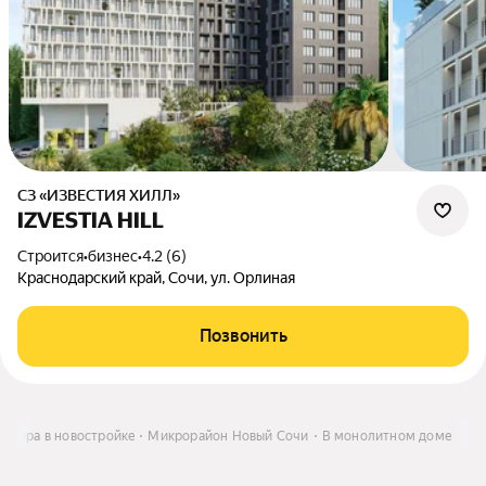
СЗ «ИЗВЕСТИЯ ХИЛЛ»
IZVESTIA HILL
Строится
•
бизнес
•
4.2 (6)
Краснодарский край, Сочи, ул. Орлиная
Позвонить
артира в новостройке
Микрорайон Новый Сочи
В монолитном доме