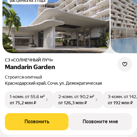
рассрочка на 3 года
СЗ «СОЛНЕЧНЫЙ ЛУЧ»
Mandarin Garden
Строится
•
элитный
Краснодарский край, Сочи, ул. Демократическая
1-комн.
от 55,6 м²
2-комн.
от 90,2 м²
3-комн.
от 142
от 75,2 млн ₽
от 126,3 млн ₽
от 192 млн ₽
Позвонить
Позвоните мне