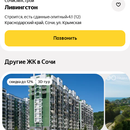
СочиОйлСтрой
Ливингстон
Строится, есть сданные
•
элитный
•
4.1 (12)
Краснодарский край, Сочи, ул. Крымская
Позвонить
Другие ЖК в Сочи
скидка до 12%
3D-тур