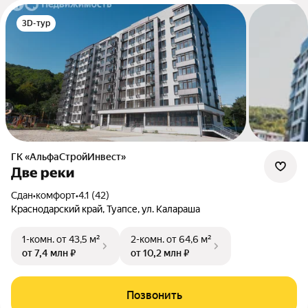
3D-тур
ГК «АльфаСтройИнвест»
Две реки
Сдан
•
комфорт
•
4.1 (42)
Краснодарский край, Туапсе, ул. Калараша
1-комн.
от 43,5 м²
2-комн.
от 64,6 м²
от 7,4 млн ₽
от 10,2 млн ₽
Позвонить