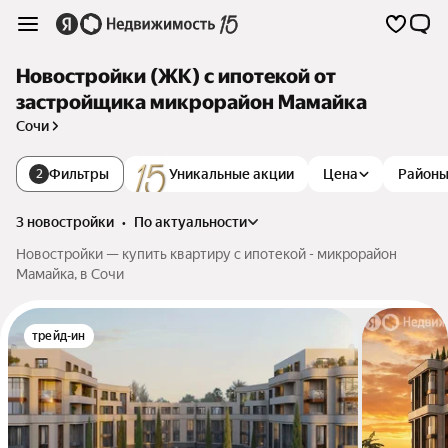
Новостройки (ЖК) с ипотекой от
застройщика микрорайон Мамайка
Сочи
Фильтры
Уникальные акции
Цена
Район
2
3 новостройки
•
по актуальности
Новостройки — купить квартиру с ипотекой - микрорайон
Мамайка, в Сочи
трейд-ин