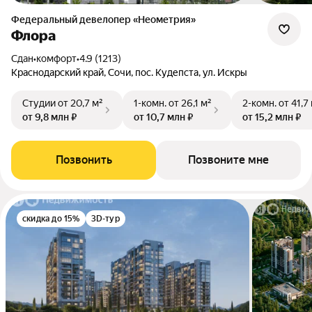
Федеральный девелопер «Неометрия»
Флора
Сдан
•
комфорт
•
4.9 (1213)
Краснодарский край, Сочи, пос. Кудепста, ул. Искры
Студии
от 20,7 м²
1-комн.
от 26,1 м²
2-комн.
от 41,7
от 9,8 млн ₽
от 10,7 млн ₽
от 15,2 млн ₽
Позвонить
Позвоните мне
скидка до 15%
3D-тур