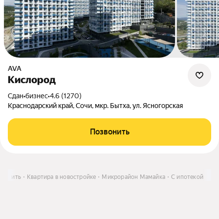
AVA
Кислород
Сдан
•
бизнес
•
4.6 (1270)
Краснодарский край, Сочи, мкр. Бытха, ул. Ясногорская
Позвонить
Купить
Квартира в новостройке
Микрорайон Мамайка
С ипотекой