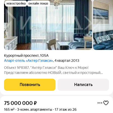
новостройка
онлайн показ
Курортный проспект
,
105А
Апарт-отель «Актер Гэлакси»
, 4 квартал 2013
Объект №8387. "Актёр Гэлакси" Ваш Ключ к Морю!
Представляем абсолютно НОВЫЙ, светлый и просторный
апартамент с дизайнерским ремонтом. Каждая деталь создана
с душой для ценителей безупречного комфорта,
Позвонить
Написать
современного стиля и уюта. Идеален для жизни,
75 000 000
₽
165 м²
3-комн. апартаменты
17 этаж из 26