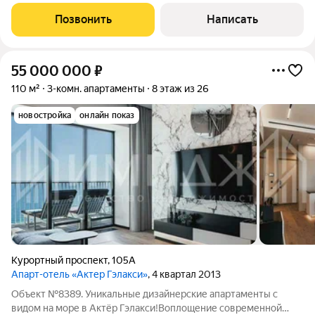
монолитный, год постройки 2014. Ремонт дизайнерский,
центральное отопление, есть лоджия, пассажирский лифт,
Позвонить
Написать
несколько санузлов. Подробнее по
55 000 000
₽
110 м²
3-комн. апартаменты
8 этаж из 26
новостройка
онлайн показ
Курортный проспект
,
105А
Апарт-отель «Актер Гэлакси»
, 4 квартал 2013
Объект №8389. Уникальные дизайнерские апартаменты с
видом на море в Актёр Гэлакси!Воплощение современной