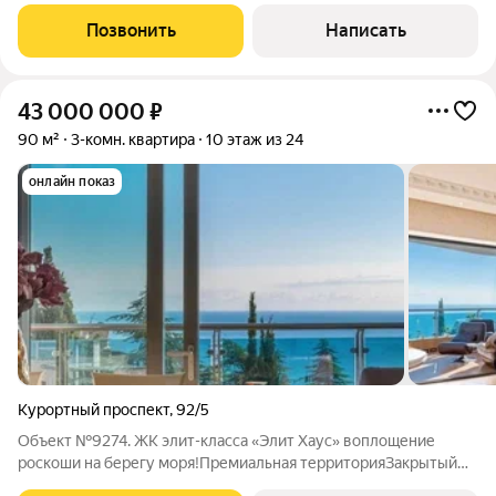
город! Высокие потолки, новый ремонт. Планировка: Две
спальные две ванные две видовые террасы, с каждого окна
Позвонить
Написать
открываются виды на море и город. О
43 000 000
₽
90 м²
3-комн. квартира
10 этаж из 24
онлайн показ
Курортный проспект
,
92/5
Объект №9274. ЖК элит-класса «Элит Хаус» воплощение
роскоши на берегу моря!Премиальная территорияЗакрытый
комплекс на собственной территории:1 гектар