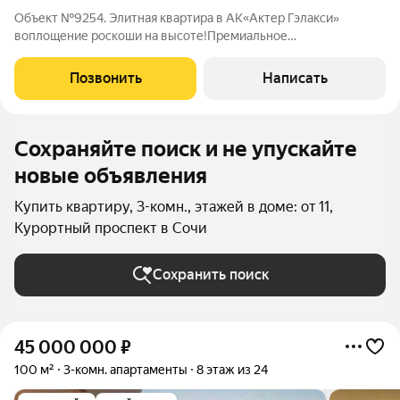
Объект №9254. Элитная квартира в АК«Актер Гэлакси»
воплощение роскоши на высоте!Премиальное
расположениеВысокий этаж с захватывающими
видами:Панорамные окна с видом на мореПрестижный ЖК
Позвонить
Написать
бизнес-классаЭксклюзивная локация в СочиИнтерьер и
Сохраняйте поиск и не упускайте
новые объявления
Купить квартиру, 3-комн., этажей в доме: от 11,
Курортный проспект в Сочи
Сохранить поиск
45 000 000
₽
100 м²
3-комн. апартаменты
8 этаж из 24