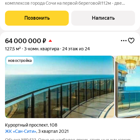
комплексов города Сочи на первой береговой!112м - две
спальни, кухня-гостиная, гардеробная, открытый балкон с
потрясающим видом на море. Ремонт выполнен по
Позвонить
Написать
индивидуальному дизайн-проекту, мебель и
64 000 000
₽
127,5 м²
3-комн. квартира
24 этаж из 24
новостройка
Курортный проспект
,
108
ЖК «Сан-Сити»
, 3 квартал 2021