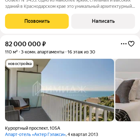
Объект №9433. Одно из наиболее ярких, стильных и высоких
зданий в Краснодарском крае это уникальный архитектурный
комплекс, который стал настоящей жемчужиной региона. Его
двухобъемный фасад с панорамными окнами, покрытыми
Позвонить
Написать
зеркальным напылением,
82 000 000
₽
110 м²
3-комн. апартаменты
16 этаж из 30
новостройка
Курортный проспект
,
105А
Апарт-отель «Актер Гэлакси»
, 4 квартал 2013