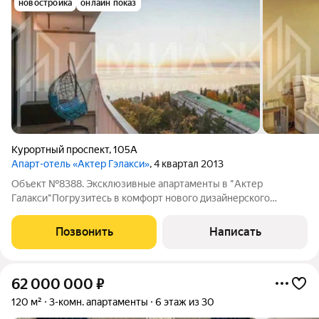
новостройка
онлайн показ
Курортный проспект
,
105А
Апарт-отель «Актер Гэлакси»
, 4 квартал 2013
Объект №8388. Эксклюзивные апартаменты в "Актер
Галакси"Погрузитесь в комфорт нового дизайнерского
апартамента. Просторные светлые помещения с продуманной
планировкой: 2 отдельные спальни, 2 современных санузла,
Позвонить
Написать
стильная кухня-гостиная. Наслаждайтесь
62 000 000
₽
120 м²
3-комн. апартаменты
6 этаж из 30