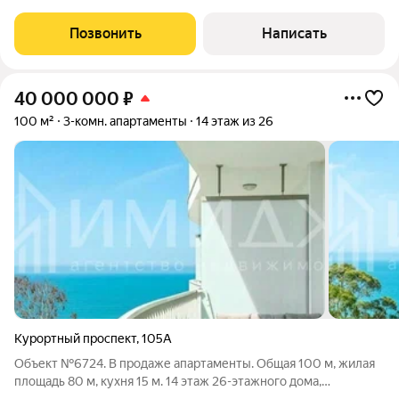
Сити». Cpочнo! Звоните! Цeнa снижена до кoнца мeсяцa!
Пaноpaмные oкнa, выcoкие пoтолки, шиpокий oбзор на мoрe,
Позвонить
Написать
новый премиальный ремонт. ЖК
40 000 000
₽
100 м²
3-комн. апартаменты
14 этаж из 26
Курортный проспект
,
105А
Объект №6724. В продаже апартаменты. Общая 100 м, жилая
площадь 80 м, кухня 15 м. 14 этаж 26-этажного дома,