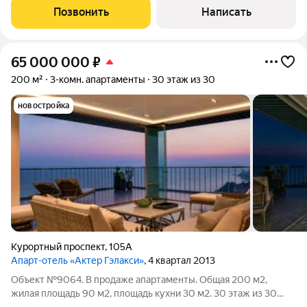
проводником в мир курортной недвижимости.Роскошная
Позвонить
Написать
квартира в сердце Сочи, в престижном
65 000 000
₽
200 м²
3-комн. апартаменты
30 этаж из 30
новостройка
Курортный проспект
,
105А
Апарт-отель «Актер Гэлакси»
, 4 квартал 2013
Объект №9064. В продаже апартаменты. Общая 200 м2,
жилая площадь 90 м2, площадь кухни 30 м2. 30 этаж из 30