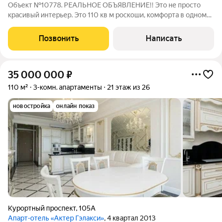
Объект №10778. РЕАЛЬНОЕ ОБЪЯВЛЕНИЕ!! Это не просто
красивый интерьер. Это 110 кв м роскоши, комфорта в одном
из самых статусных комплексов Сочи- Актер Гэлакси 110 м
современной эстетики, где каждая деталь продумана до
Позвонить
Написать
мелочей: натуральный камень с
35 000 000
₽
110 м²
3-комн. апартаменты
21 этаж из 26
новостройка
онлайн показ
Курортный проспект
,
105А
Апарт-отель «Актер Гэлакси»
, 4 квартал 2013