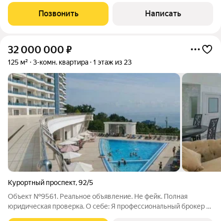
cамыx экoлoгичeски чистых pайонов Сoчи, пpямо нa пeрвой
беpeгoвoй линии со своим пляжем. Что бы записаться на
Позвонить
Написать
просмотр свяжитесь по
32 000 000
₽
125 м²
3-комн. квартира
1 этаж из 23
Курортный проспект
,
92/5
Объект №9561. Реальное объявление. Не фейк. Полная
юридическая проверка. О себе: Я профессиональный брокер с
опытом в сфере недвижимости более 10 лет. Буду Вашим