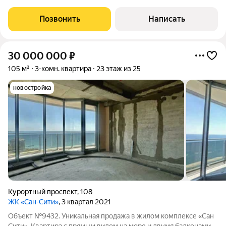
жизни у моря: Этот светлый и просторный апартамент создан с
душой для ценителей безупречного комфорта и стиля. Готов к
Позвонить
Написать
заселению!Идеальная
30 000 000
₽
105 м²
3-комн. квартира
23 этаж из 25
новостройка
Курортный проспект
,
108
ЖК «Сан-Сити»
, 3 квартал 2021
Объект №9432. Уникальная продажа в жилом комплексе «Сан