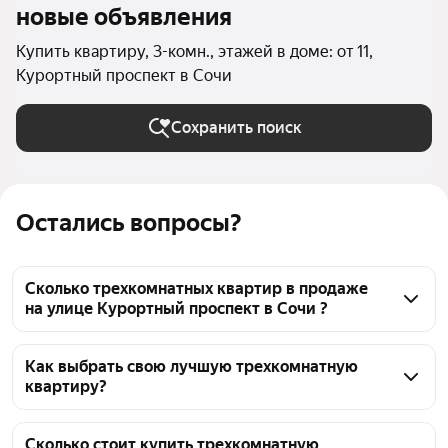
новые объявления
Купить квартиру, 3-комн., этажей в доме: от 11,
Курортный проспект в Сочи
Сохранить поиск
Остались вопросы?
Сколько трехкомнатных квартир в продаже
на улице Курортный проспект в Сочи ?
На Яндекс Недвижимости в продаже на улице 
Курортный проспект в Сочи 39 трехкомнатных 
Как выбрать свою лучшую трехкомнатную
квартиру?
квартир, из них 39 объявлений от агентств
Чтобы купить 3-комнатную квартиру в 
многоэтажном доме на улице Курортный проспект, 
Сколько стоит купить трехкомнатную