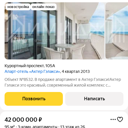
новостройка
онлайн показ
Курортный проспект
,
105А
Апарт-отель «Актер Гэлакси»
, 4 квартал 2013
Объект №8532. В продаже апартамент в Актер Гэлакси!Актер
Гэлакси это красивый, современный жилой комплекс с
оригинальной архитектурой, высотой в 26 этажей, класс
застройки элит. Дом построен на Курортном проспекте, в
Позвонить
Написать
экологически чистом и зеленом
42 000 000
₽
95 м²
3-комн. апартаменты
13 этаж из 26