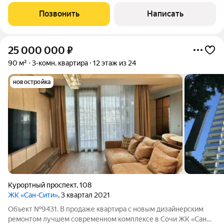
этажей, монолитный, постройка 2014 года. Есть балкон и
лоджия, обычное состояние, несколько санузлов,
Позвонить
Написать
пассажирский и грузовой лифт, центральное
25 000 000
₽
90 м²
3-комн. квартира
12 этаж из 24
новостройка
Курортный проспект
,
108
ЖК «Сан-Сити»
, 3 квартал 2021
Объект №9431. В продаже квартира с новым дизайнерским
ремонтом лучшем современном комплексе в Сочи ЖК «Сан