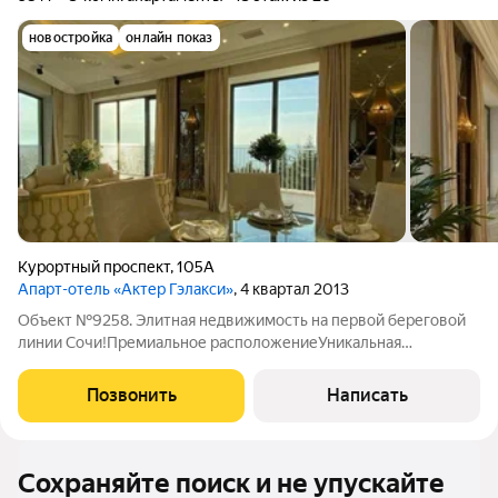
новостройка
онлайн показ
Курортный проспект
,
105А
Апарт-отель «Актер Гэлакси»
, 4 квартал 2013
Объект №9258. Элитная недвижимость на первой береговой
линии Сочи!Премиальное расположениеУникальная
локация:Первая береговая линия прямой выход к
морюЦентральный район Сочи сердце курортаПанорамные
Позвонить
Написать
виды на море из каждой точки
Сохраняйте поиск и не упускайте