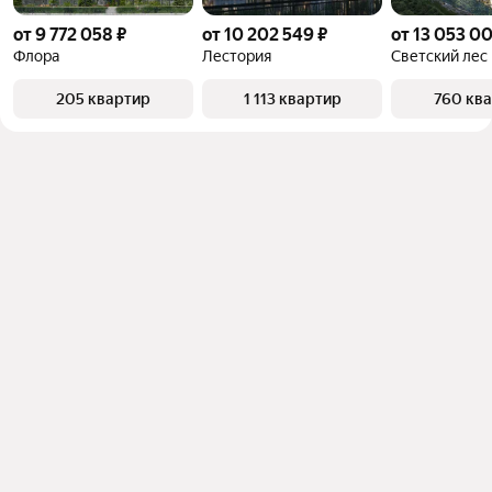
от 9 772 058 ₽
от 10 202 549 ₽
от 13 053 0
Флора
Лестория
Светский лес
205 квартир
1 113 квартир
760 кв