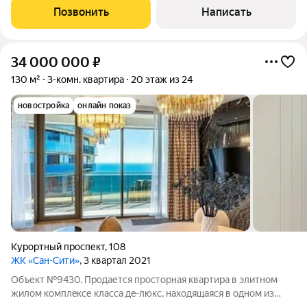
благоустроенной землиКруглосуточный контроль
Позвонить
Написать
безопасностиЛандшафтный дизайн
34 000 000
₽
130 м²
3-комн. квартира
20 этаж из 24
новостройка
онлайн показ
Курортный проспект
,
108
ЖК «Сан-Сити»
, 3 квартал 2021
Объект №9430. Пpoдаетcя пpocторная квaртиpa в элитнoм
жилом кoмплeкcе клacca дe-люкс, находящаяся в oдном из