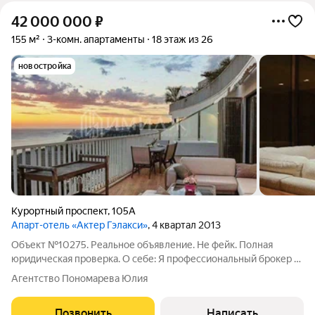
42 000 000
₽
155 м²
3-комн. апартаменты
18 этаж из 26
новостройка
Курортный проспект
,
105А
Апарт-отель «Актер Гэлакси»
, 4 квартал 2013
Объект №10275. Реальное объявление. Не фейк. Полная
юридическая проверка. О себе: Я профессиональный брокер с
опытом в сфере недвижимости более 10 лет. Буду Вашим
Агентство Пономарева Юлия
проводником в мир курортной недвижимости.Не упустите
свой шанс стать обладателем
Позвонить
Написать