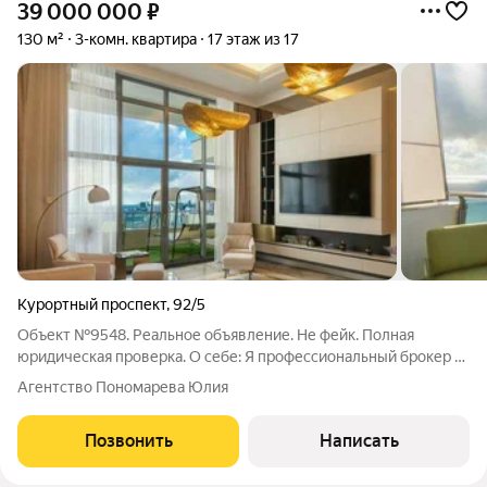
39 000 000
₽
130 м²
3-комн. квартира
17 этаж из 17
Курортный проспект
,
92/5
Объект №9548. Реальное объявление. Не фейк. Полная
юридическая проверка. О себе: Я профессиональный брокер с
опытом в сфере недвижимости более 10 лет. Буду Вашим
Агентство Пономарева Юлия
проводником в мир курортной недвижимости.Предлагаем
вашему вниманию не просто квартиру,
Позвонить
Написать