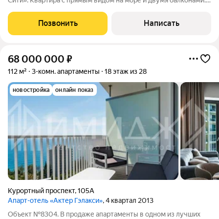
Сити». Квартира с прямым видом на море и двумя балконами.
Есть дизайн проект! Полная сумма в договоре. В комплексе:
Encore Fitness с 25-метровым бассейном, термальным
Позвонить
Написать
комплексом и спа. -
68 000 000
₽
112 м²
3-комн. апартаменты
18 этаж из 28
новостройка
онлайн показ
Курортный проспект
,
105А
Апарт-отель «Актер Гэлакси»
, 4 квартал 2013
Объект №8304. В продаже апартаменты в одном из лучших