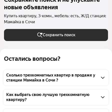
новые объявления
Купить квартиру, 3-комн., мебель: есть, Ж/Д станция:
Мамайка в Сочи
Сохранить поиск
Остались вопросы?
Сколько трехкомнатных квартир в продаже у
станции Мамайка в Сочи ?
На Яндекс Недвижимости в продаже у станции 
Мамайка в Сочи 68 трехкомнатных квартир, из них 
Как выбрать свою лучшую трехкомнатную
квартиру?
13 объявлений от собственников, 55 объявлений от 
агентств
Чтобы купить 3-комнатную квартиру с мебелью у 