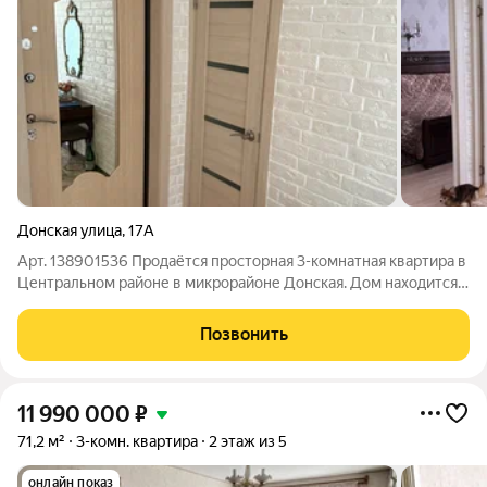
Донская улица
,
17А
Арт. 138901536 Продаётся просторная 3-комнатная квартира в
Центральном районе в микрорайоне Донская. Дом находится в
тихой локации на второй линии от дороги. В квартире
выполнен дизайнерский ремонт, раздельный санузел, лоджия.
Позвонить
Окна выходят во двор и
11 990 000
₽
71,2 м²
3-комн. квартира
2 этаж из 5
онлайн показ