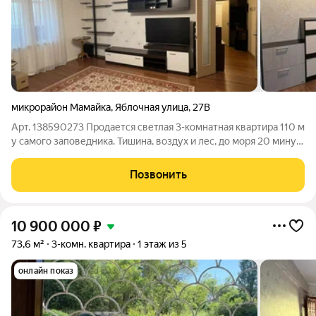
микрорайон Мамайка
,
Яблочная улица
,
27В
Арт. 138590273 Продается светлая 3-комнатная квартира 110 м
у самого заповедника. Тишина, воздух и лес, до моря 20 минут
пешком. Что внутри: 4 утепленных балкона с теплым полом,
Кухня-столовая с техникой Electrolux и встроенным
Позвонить
гарнитуром. 2
10 900 000
₽
73,6 м²
3-комн. квартира
1 этаж из 5
онлайн показ