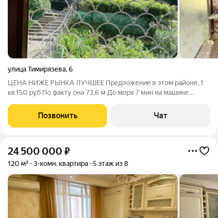
улица Тимирязева
,
6
ЦЕНА НИЖЕ РЫНКА ЛУЧШЕЕ Предложение в этом районе, 1
кв.150 руб По факту она 73,6 м До моря 7 мин на машине
Мамайка пляж Куба Квартира очень теплая зимой и
прохладная летом, планировка распашонка В доме ГАЗ,
Позвонить
Чат
построен в 1985 году, Санузел раздельный,
24 500 000
₽
120 м²
3-комн. квартира
5 этаж из 8