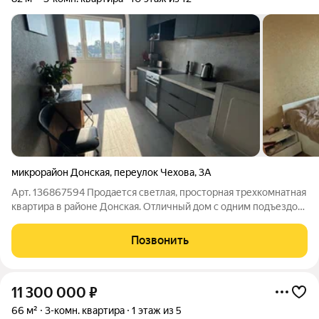
микрорайон Донская
,
переулок Чехова
,
3А
Арт. 136867594 Продается светлая, просторная трехкомнатная
квартира в районе Донская. Отличный дом с одним подъездом
и 2 лифтами. Комнаты изолированные, большая кухня,
раздельный санузел. В квартире остается все! Заходи и живи!
Позвонить
Из окон открывается
11 300 000
₽
66 м²
3-комн. квартира
1 этаж из 5