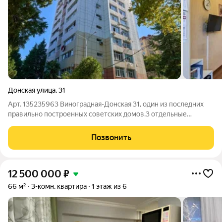
Донская улица
,
31
Арт. 135235963 Виноградная-Донская 31, один из последних
правильно построенных советских домов.3 отдельные
комнаты, большая кухня, совмещенный санузел, кладовая. В
спальне и кухне хороший ремонт. Со всех окон панорамные
Позвонить
красивые виды на город, горы.
12 500 000
₽
66 м²
3-комн. квартира
1 этаж из 6