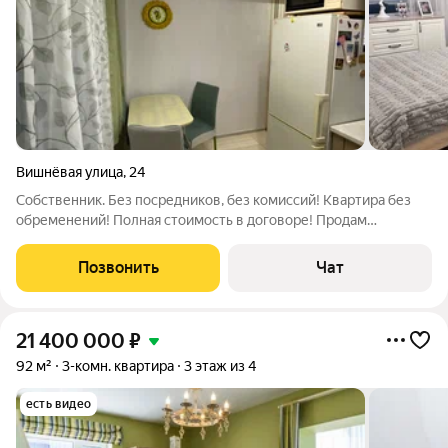
Вишнёвая улица
,
24
Собственник. Без посредников, без комиссий! Квартира без
обременений! Полная стоимость в договоре! Продам
полноценную трехкомнатную квартиру в панельном доме на 1
этаже. Этаж высокий, окна во двор, квартира теплая, светлая.
Позвонить
Чат
Под окнами цветы и тихий
21 400 000
₽
92 м²
3-комн. квартира
3 этаж из 4
есть видео