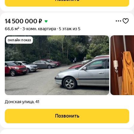
южном городе, в
14 500 000
₽
66,6 м²
3-комн. квартира
5 этаж из 5
онлайн показ
Донская улица
,
41
Позвонить