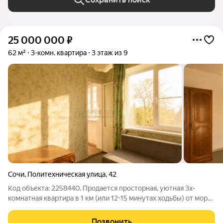
25 000 000
₽
62 м²
3-комн. квартира
3 этаж из 9
Сочи
,
Политехническая улица
,
42
Код объекта: 2258440. Продается просторная, уютная 3х-
комнатная квартира в 1 км (или 12-15 минутах ходьбы) от моря.
Квартира в курортном районе Сочи - прекрасный вариант для
людей, желающих в полной мере насладиться жизнью в
Позвонить