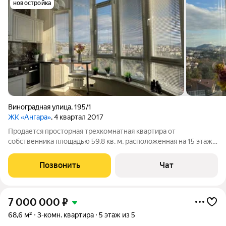
новостройка
Виноградная улица
,
195/1
ЖК «Ангара»
, 4 квартал 2017
Продается просторная трехкомнатная квартира от
собственника площадью 59.8 кв. м, расположенная на 15 этаже
17-этажного дома. Дом был построен в 2018 году, поэтому все
коммуникации новые и работают безупречно. Высокие
Позвонить
Чат
потолки 3 метра создают ощущение
7 000 000
₽
68,6 м²
3-комн. квартира
5 этаж из 5