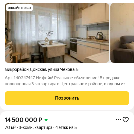
онлайн показ
микрорайон Донская
,
улица Чехова
,
5
Арт. 140247447 Не фейк! Реальное объявление! В продаже
полноценная 3-я квартира в Центральном районе, в одном из
развитых микрорайонов города-рядом остановки
общественного транспорта, рынки, магазины, школы и детские
Позвонить
сады. В шаговой доступности ТЦ
14 500 000
₽
70 м²
3-комн. квартира
4 этаж из 5