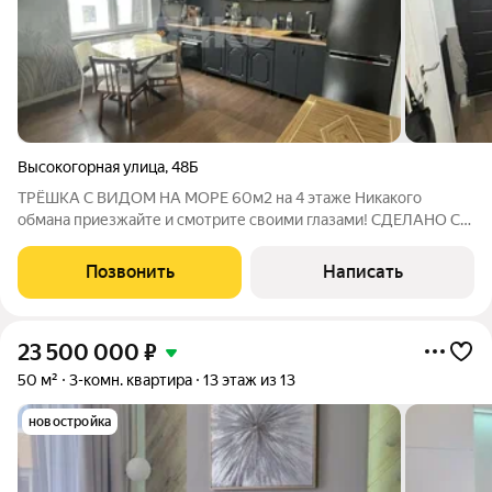
Высокогорная улица
,
48Б
ТРЁШКА С ВИДОМ НА МОРЕ 60м2 на 4 этаже Никакого
обмана приезжайте и смотрите своими глазами! СДЕЛАНО С
ДУШОЙ Ремонт + мебель заезжай и живи с комфортом
БЕЗОПАСНОСТЬ И ПОКОЙ Закрытая территория никаких
Позвонить
Написать
посторонних ВАШЕМУ АВТО РАЙ Большая парковка
23 500 000
₽
50 м²
3-комн. квартира
13 этаж из 13
новостройка