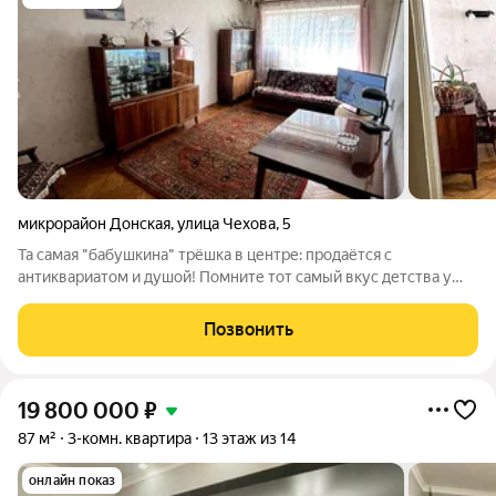
микрорайон Донская
,
улица Чехова
,
5
Та самая "бабушкина" трёшка в центре: продаётся с
антиквариатом и душой! Помните тот самый вкус детства у
бабушки? Запах старых книг, паркет «ёлочкой», ковёр на стене
и холодильник ЗИЛ, который переживёт всех нас? Всё это не
Позвонить
просто квартира это
19 800 000
₽
87 м²
3-комн. квартира
13 этаж из 14
онлайн показ