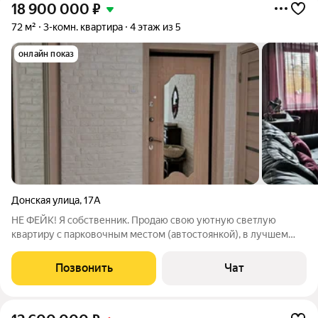
18 900 000
₽
72 м²
3-комн. квартира
4 этаж из 5
онлайн показ
Донская улица
,
17А
НЕ ФЕЙК! Я собственник. Продаю свою уютную светлую
квартиру с парковочным местом (автостоянкой), в лучшем
курортном городе мечты Сочи. О квартире: окна на две
стороны, со стороны 2-х спален вид на лесной массив с пением
Позвонить
Чат
птиц по утрам, а с окон