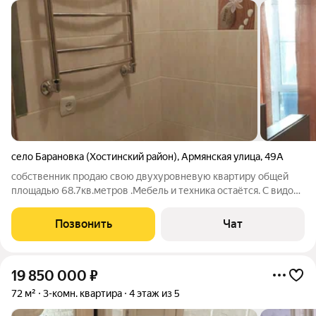
село Барановка (Хостинский район)
,
Армянская улица
,
49А
собственник продаю свою двухуровневую квартиру общей
площадью 68.7кв.метров .Мебель и техника остаётся. С видом
на море, город, горы. Минимальные коммунальные услуги
1т.100руб. в месяц УК.
Позвонить
Чат
19 850 000
₽
72 м²
3-комн. квартира
4 этаж из 5