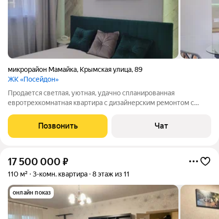
микрорайон Мамайка
,
Крымская улица
,
89
ЖК «Посейдон»
Продается светлая, уютная, удачно спланированная
евротрехкомнатная квартира с дизайнерским ремонтом с
видом на море внизу Мамайки г. Сочи в ЖК Посейдон. ЖК
«Посейдон» комплекс комфорт-класса, расположенный в
Позвонить
Чат
Центральном районе Сочи (микрорайон
17 500 000
₽
110 м²
3-комн. квартира
8 этаж из 11
онлайн показ