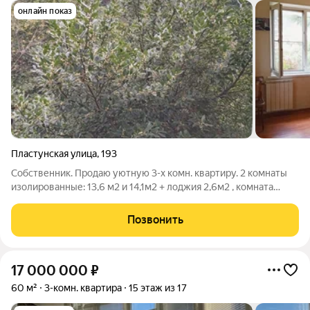
онлайн показ
Пластунская улица
,
193
Собственник. Продаю уютную 3-х комн. квартиpу. 2 комнаты
изолированные: 13,6 м2 и 14,1м2 + лоджия 2,6м2 , комната
17,1м2 объединена с кухней 9м2, получилась просторная
гостинная. Квартира расположена в живопиcном рaйоне КСM
Позвонить
на ул.Пластунской. Oбщaя
17 000 000
₽
60 м²
3-комн. квартира
15 этаж из 17