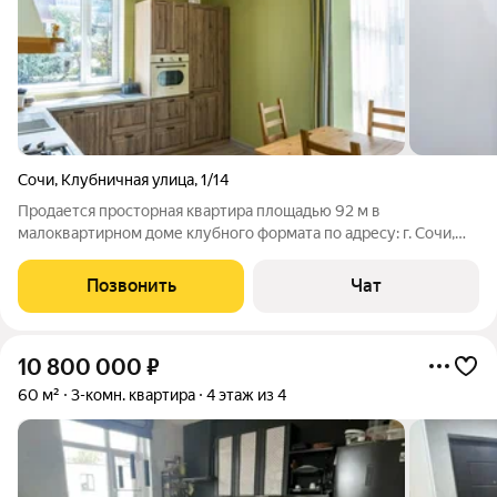
Сочи
,
Клубничная улица
,
1/14
Продается просторная квартира площадью 92 м в
малоквартирном доме клубного формата по адресу: г. Сочи,
Центральный район, мкр. Новый Сочи, ул. Клубничная, д. 1/14.
Приватный формат проживания: небольшой дом, закрытая
Позвонить
Чат
территория, ограниченный въезд,
10 800 000
₽
60 м²
3-комн. квартира
4 этаж из 4