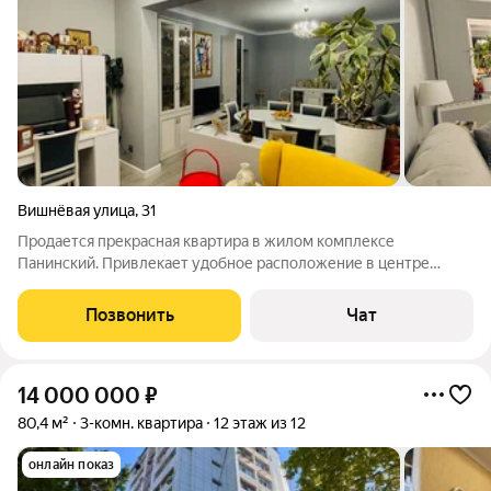
Вишнёвая улица
,
31
Продается прекрасная квартира в жилом комплексе
Панинский. Привлекает удобное расположение в центре
микрорайона Макаренко это зелёный район, в котором
расположен знаменитый сквер Корчагинский. Удобные
Позвонить
Чат
транспортные развязки до центра пятнадцать
14 000 000
₽
80,4 м²
3-комн. квартира
12 этаж из 12
онлайн показ