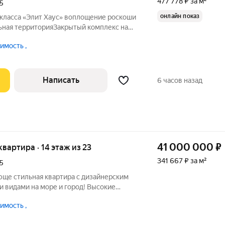
477 778 ₽ за м²
5
онлайн показ
т Хаус» воплощение роскоши
ьная территорияЗакрытый комплекс на
1 гектар благоустроенной
мость ,
онтроль безопасностиЛандшафтный
Написать
6 часов назад
41 000 000
₽
 квартира · 14 этаж из 23
341 667 ₽ за м²
5
ще стильная квартира с дизайнерским
 видами на море и город! Высокие
спальные две ванные
мость ,
каждого окна открываются виды на море