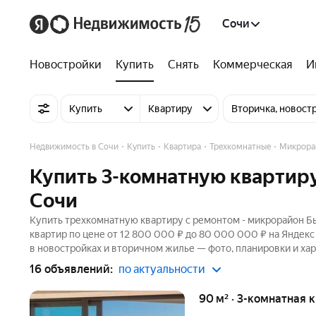
Сочи
Новостройки
Купить
Снять
Коммерческая
И
Купить
Квартиру
Вторичка, новост
Недвижимость в Сочи
Купить
Квартира
Трехкомнатные
Микрора
Купить 3-комнатную квартир
Сочи
Купить трехкомнатную квартиру с ремонтом - микрорайон Бы
квартир по цене от 12 800 000 ₽ до 80 000 000 ₽ на Яндекс
в новостройках и вторичном жилье — фото, планировки и хар
16 объявлений:
по актуальности
90 м² · 3-комнатная 