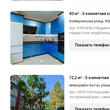
93 м² · 3-комнатная 
Коммунальная улица
,
41
Арт. 114309362 Продам 
города Сочи, общей пло
никто не проживал. Квар
изолированые спальни, 
Показать телефон
гардеробную, две ванны
+
16
72,2 м² · 3-комнатная
микрорайон Бытха
,
улица
Арт. 135157134 Хороший
построенный дом с само
м2: 3 отдельные комнаты,
вид зелень. Самая богата
Показать телефон