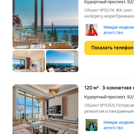
Курортный проспект
,
92/
Объект №9274. ЖК элит-класса «Эли
на берегу моря!Премиал
собственной территории:
Имидж недвижи
землиКруглосуточный к
агентство
дизайн
+
16
Показать телефон
120 м² · 3-комнатная
Курортный проспект
,
92/
Объект №9359. Потрясаю
ремонтом и панорамными
потолки, новый ремонт. Планировка: Две 
Имидж недвижи
две видовые террасы, с 
агентство
и город. О