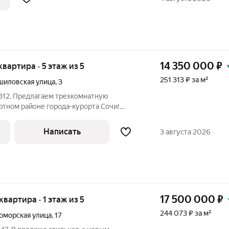
14 350 000
₽
 квартира · 5 этаж из 5
251 313 ₽ за м²
шиловская улица
,
3
312. Предлагаем трехкомнатную
ртном районе города-курорта Сочи!
я, просторная, с раздельными комнатами,
ликолепным видом из окна на море и в
Написать
3 августа 2026
17 500 000
₽
 квартира · 1 этаж из 5
244 073 ₽ за м²
оморская улица
,
17