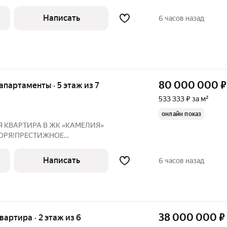
мости более 10 лет. Буду Вашим
ортной недвижимости.Роскошная
Написать
6 часов назад
 в престижном
80 000 000
₽
 апартаменты · 5 этаж из 7
533 333 ₽ за м²
онлайн показ
Я КВАРТИРА В ЖК «КАМЕЛИЯ»
МОРЯ!ПРЕСТИЖНОЕ
ая локация:Респектабельный район
ьяОкружение элитных санаториев10
Написать
6 часов назад
 «Дендрарий»Неповторимые виды на
38 000 000
₽
квартира · 2 этаж из 6