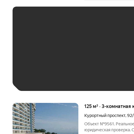
ЕЖЕМЕСЯЧНЫЙ ПЛАТЁ
До 30 тыс. ₽
До 50 тыс. ₽
До 70 тыс. ₽
Больше 100 тыс. ₽
125 м² · 3-комнатная 
Курортный проспект
,
92/
Объект №9561. Реальное
юридическая проверка. О