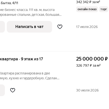
342 342 ₽ за м²
 Бытха
,
4/11
онлайн показ
торг
е бизнес-класса. 111 кв. м, высота
лированные спальни, детская, большая
 гардеробная, 2 санузла, большая лоджия.
ры, комфортная мебель и техника, кухня
Написать в чат
17 июля 2026
25 000 000
₽
 квартира · 9 этаж из 17
326 797 ₽ за м²
Б
Квартира распланирована в две
иную, кухню и гардеробную. Сделан
нт. В самом комплексе есть бассейн и
из лучших школ города - Гимназии 9,
30 июля 2026