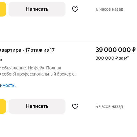
Написать
6 часов назад
39 000 000
₽
квартира · 17 этаж из 17
300 000 ₽ за м²
5
 объявление. Не фейк. Полная
 себе: Я профессиональный брокер с
мости более 10 лет. Буду Вашим
мость ,
ортной недвижимости.Предлагаем
сто квартиру,
Написать
5 часов назад