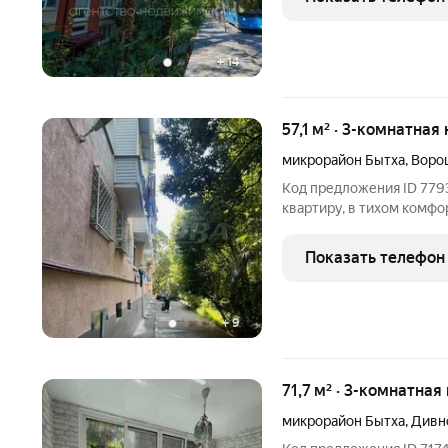
ходьбы есть
+
14
57,1 м² · 3-комнатная
микрорайон Бытха
,
Воро
Код предложения ID 779
квартиру, в тихом комфо
Квартира теплая, светла
с тремя балконами, с ве
Показать телефон
зеленый тихий
+
9
71,7 м² · 3-комнатная
микрорайон Бытха
,
Дивн