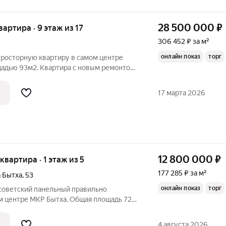
28 500 000
₽
квартира · 9 этаж из 17
306 452 ₽ за м²
Б
онлайн показ
торг
просторную квартиру в самом центре
щадью 93м2. Квартира с новым ремонтом,
тира распланирована в две
просторную кухню гостиную,
17 марта 2026
х комнаты с
12 800 000
₽
 квартира · 1 этаж из 5
177 285 ₽ за м²
 Бытха
,
53
онлайн показ
торг
 советский панельный правильно
м центре МКР Бытха. Общая площадь 72.2
 большая кухня, прихожая, со всех окон
я инфраструктура, рядом в 1-10 мин
4 августа 2026