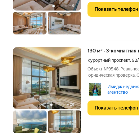
+
9
Показать телефон
130 м² · 3-комнатная 
Курортный проспект
,
92/
Объект №9548. Реальное
юридическая проверка. О
опытом в сфере недвижи
Имидж недвижи
проводником в мир кур
агентство
вашему вниманию не про
+
26
Показать телефон