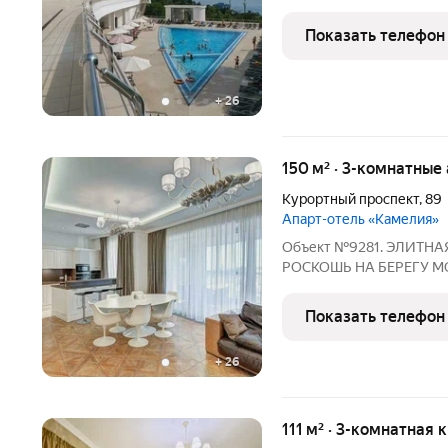
опытом в сфере недвижи
проводником в мир кур
Показать телефон
квартира в сердце Сочи,
+
26
150 м² · 3-комнатные
Курортный проспект
,
89
Апарт-отель «Камелия»
Объект №9281. ЭЛИТНА
РОСКОШЬ НА БЕРЕГУ 
РАСПОЛОЖЕНИЕИзысканн
Черноморского побереж
Показать телефон
минут пешком до парка
+
26
111 м² · 3-комнатная 