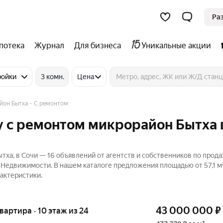
Ра
потека
Журнал
Для бизнеса
Уникальные акции
ройки
3 комн.
Цена
йон Бытха
С ремонтом
у с ремонтом микрорайон Бытха 
тха, в Сочи — 16 объявлений от агентств и собственников по прод
 Недвижимости. В нашем каталоге предложения площадью от 57,1 м²
актеристики.
43 000 000
₽
квартира · 10 этаж из 24