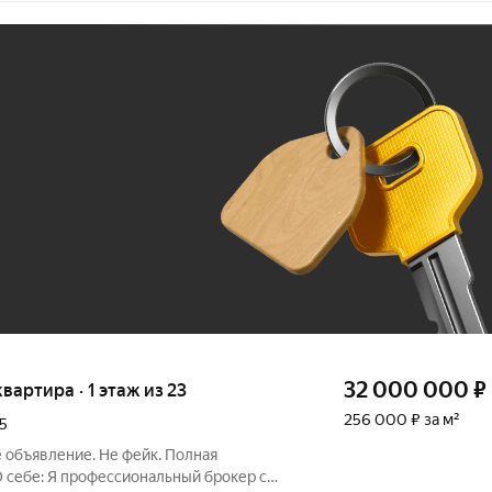
Ж
До 100 тыс. ₽
32 000 000
₽
квартира · 1 этаж из 23
256 000 ₽ за м²
5
 объявление. Не фейк. Полная
 себе: Я профессиональный брокер с