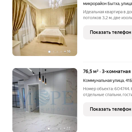
микрорайон Бытха
,
улица
Идеальная квартира в дом
потолков 3,2 м, две изо
кухня-гостиная, кабинет,
Итальянские обои и люст
Показать телефон
из
+
16
76,5 м² · 3-комнатная
Коммунальная улица
,
41
Номер объекта: 604744. 
отдельные спальни, гост
новый дизайнерский ремо
зона барбекю. До одной 
Показать телефон
всего 5 минут пешком.
+
22