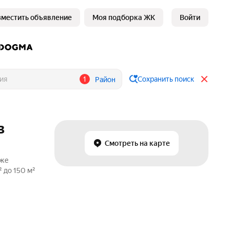
зместить объявление
Моя подборка ЖК
Войти
1
Сохранить поиск
Район
в
Смотреть на карте
аже
 до 150 м²