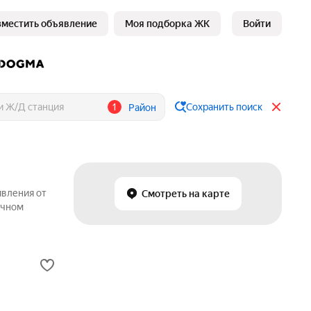
зместить объявление
Моя подборка ЖК
Войти
1
Сохранить поиск
Район
явления от
Смотреть на карте
ичном