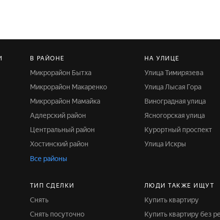
И
В РАЙОНЕ
НА УЛИЦЕ
Микрорайон Бытха
Улица Тимирязева
Микрорайон Макаренко
Улица Лысая Гора
Микрорайон Мамайка
Виноградная улица
Адлерский район
Ясногорская улица
Центральный район
Курортный проспект
Хостинский район
Улица Искры
Все районы
ТИП СДЕЛКИ
ЛЮДИ ТАКЖЕ ИЩУТ
Снять
Купить квартиру
Снять посуточно
Купить квартиру без 