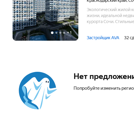
Краснодарский край
,
Со
Экологический жилой к
жизни, идеальной недв
курорта Сочи. Стильные
парк и, конечно, море 
+
1
вдохновением нового п
Застройщик AVA
32 с
Нет предложен
Попробуйте изменить регио