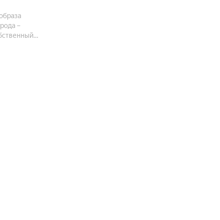
образа
рода –
обственный