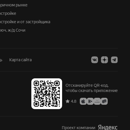
торичном рынке
востройке
остройке и от застройщика
люч, ж/д Сочи
ь
Карта сайта
Отсканируйте QR-код,
чтобы скачать приложение
4.8
Проект компании