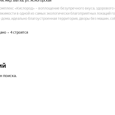
чи
,
мкр. Бытха
,
ул. Ясногорская
омплекс «Кислород» – воплощение безупречного вкуса, здорового 
ижимости в одной из самых экологически благоприятных локаций го
 дома, идеально благоустроенная территория, дворы без машин, с
кислорода, который дает возможность дышать полной грудью, стали
роекта AVA Group в Сочи.
дано
4 строятся
ий
н поиска.