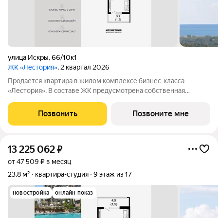
улица Искры
,
66/10к1
ЖК «Лестория»
, 2 квартал 2026
Продается квартира в жилом комплексе бизнес-класса
«Лестория». В составе ЖК предусмотрена собственная
аквазона площадью 473 квадратных метра с двумя
подогреваемыми бассейнами, что соответствуют стандартам
Позвонить
Позвоните мне
бизнес-класса. Аквазона объединяет взрослый и
13 225 062
₽
от 47 509 ₽ в месяц
23,8 м²
квартира-студия
9 этаж из 17
новостройка
онлайн показ