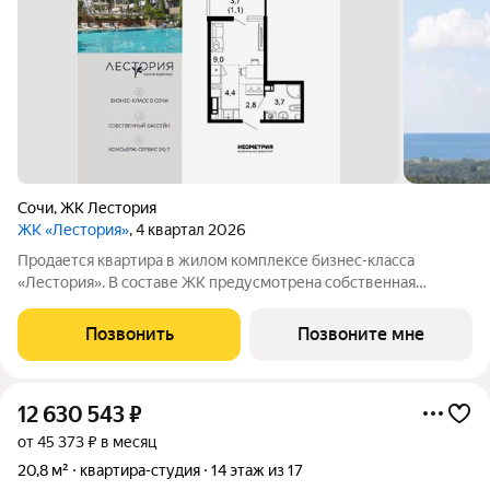
Сочи
,
ЖК Лестория
ЖК «Лестория»
, 4 квартал 2026
Продается квартира в жилом комплексе бизнес-класса
«Лестория». В составе ЖК предусмотрена собственная
аквазона площадью 473 квадратных метра с двумя
подогреваемыми бассейнами, что соответствуют стандартам
Позвонить
Позвоните мне
бизнес-класса. Аквазона объединяет взрослый и
12 630 543
₽
от 45 373 ₽ в месяц
20,8 м²
квартира-студия
14 этаж из 17