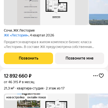
Сочи
,
ЖК Лестория
ЖК «Лестория»
, 4 квартал 2026
Продается квартира в жилом комплексе бизнес-класса
«Лестория». В составе ЖК предусмотрена собственная
аквазона площадью 473 квадратных метра с двумя
подогреваемыми бассейнами, что соответствуют стандартам
Позвонить
Позвоните мне
бизнес-класса. Аквазона объединяет взрослый и
12 892 660
₽
от 46 315 ₽ в месяц
21,3 м²
квартира-студия
2 этаж из 17
новостройка
онлайн показ