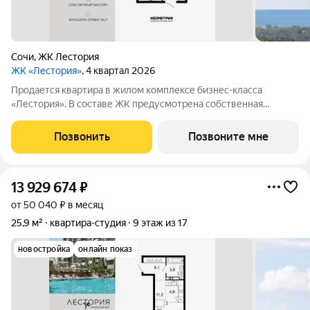
Сочи
,
ЖК Лестория
ЖК «Лестория»
, 4 квартал 2026
Продается квартира в жилом комплексе бизнес-класса
«Лестория». В составе ЖК предусмотрена собственная
аквазона площадью 473 квадратных метра с двумя
подогреваемыми бассейнами, что соответствуют стандартам
Позвонить
Позвоните мне
бизнес-класса. Аквазона объединяет взрослый и
13 929 674
₽
от 50 040 ₽ в месяц
25,9 м²
квартира-студия
9 этаж из 17
новостройка
онлайн показ