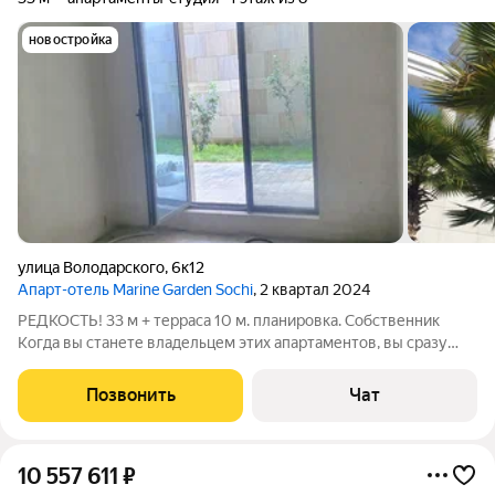
новостройка
улица Володарского
,
6к12
Апарт-отель Marine Garden Sochi
, 2 квартал 2024
РЕДКОСТЬ! 33 м + терраса 10 м. планировка. Собственник
Когда вы станете владельцем этих апартаментов, вы сразу
оцените главное отличие от других лотов: Можно увеличить
кухню за счёт санузла (в соседних это невозможно там
Позвонить
Чат
венткороб). Раздельные
10 557 611
₽