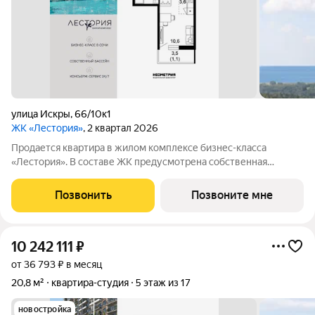
улица Искры
,
66/10к1
ЖК «Лестория»
, 2 квартал 2026
Продается квартира в жилом комплексе бизнес-класса
«Лестория». В составе ЖК предусмотрена собственная
аквазона площадью 473 квадратных метра с двумя
подогреваемыми бассейнами, что соответствуют стандартам
Позвонить
Позвоните мне
бизнес-класса. Аквазона объединяет взрослый и
10 242 111
₽
от 36 793 ₽ в месяц
20,8 м²
квартира-студия
5 этаж из 17
новостройка