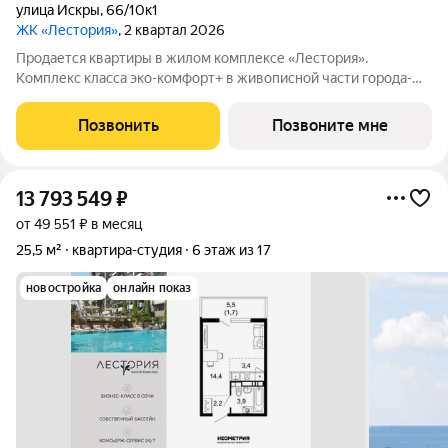
улица Искры
,
66/10к1
ЖК «Лестория»
, 2 квартал 2026
Продается квартиры в жилом комплексе «Лестория».
Комплекс класса эко-комфорт+ в живописной части города-
курорта Сочи. Жилой комплекс возводится согласно 214-ФЗ в
микрорайоне Кудепста, на территории в 4,8 ГА, в 10 минутах
Позвонить
Позвоните мне
езды от современных пляжей
13 793 549
₽
от 49 551 ₽ в месяц
25,5 м²
квартира-студия
6 этаж из 17
новостройка
онлайн показ