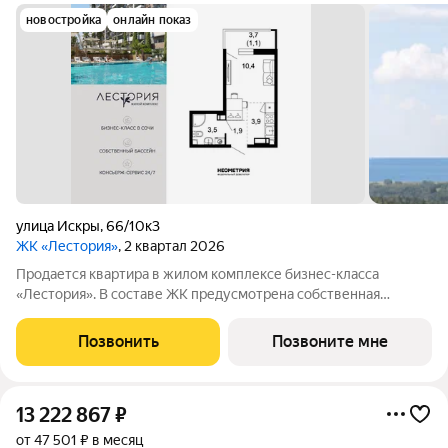
новостройка
онлайн показ
улица Искры
,
66/10к3
ЖК «Лестория»
, 2 квартал 2026
Продается квартира в жилом комплексе бизнес-класса
«Лестория». В составе ЖК предусмотрена собственная
аквазона площадью 473 квадратных метра с двумя
подогреваемыми бассейнами, что соответствуют стандартам
Позвонить
Позвоните мне
бизнес-класса. Аквазона объединяет взрослый и
13 222 867
₽
от 47 501 ₽ в месяц