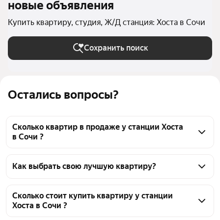
новые объявления
Купить квартиру, студия, Ж/Д станция: Хоста в Сочи
Сохранить поиск
Остались вопросы?
Сколько квартир в продаже у станции Хоста
в Сочи ?
На Яндекс Недвижимости в продаже у станции 
Хоста в Сочи 182 квартиры, из них 1 объявление от 
Как выбрать свою лучшую квартиру?
собственников, 181 объявление от застройщиков
Чтобы купить квартиру - студию с террасой у 
станции Хоста, воспользуйтесь тепловой картой 
Сколько стоит купить квартиру у станции
Хоста в Сочи ?
для оценки инфраструктуры и транспортной 
доступности в выбранном районе у станции Хоста в 