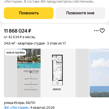
«Лестория». В составе ЖК предусмотрена собственная
аквазона площадью 473 квадратных метра с двумя
подогреваемыми бассейнами, что соответствуют стандартам
Позвонить
Позвоните мне
бизнес-класса. Аквазона объединяет взрослый и
11 868 024
₽
от 42 634 ₽ в месяц
24,6 м²
квартира-студия
3 этаж из 17
новостройка
улица Искры
,
66/10
ЖК «Лестория»
, 4 квартал 2026