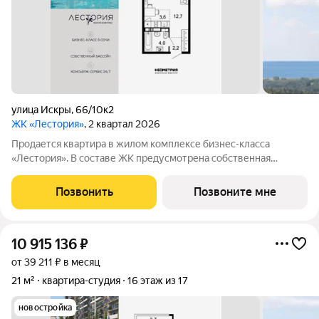
улица Искры
,
66/10к2
ЖК «Лестория»
, 2 квартал 2026
Продается квартира в жилом комплексе бизнес-класса
«Лестория». В составе ЖК предусмотрена собственная
аквазона площадью 473 квадратных метра с двумя
подогреваемыми бассейнами, что соответствуют стандартам
Позвонить
Позвоните мне
бизнес-класса. Аквазона объединяет взрослый и
10 915 136
₽
от 39 211 ₽ в месяц
21 м²
квартира-студия
16 этаж из 17
новостройка