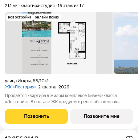
21,1 м²
квартира-студия
16 этаж из 17
новостройка
онлайн показ
улица Искры
,
66/10к1
ЖК «Лестория»
, 2 квартал 2026
Продается квартира в жилом комплексе бизнес-класса
«Лестория». В составе ЖК предусмотрена собственная
аквазона площадью 473 квадратных метра с двумя
подогреваемыми бассейнами, что соответствуют стандартам
Позвонить
Позвоните мне
бизнес-класса. Аквазона объединяет взрослый и