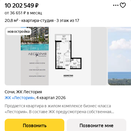
10 202 549
₽
от 36 651 ₽ в месяц
20,8 м²
квартира-студия
3 этаж из 17
новостройка
Сочи
,
ЖК Лестория
ЖК «Лестория»
, 4 квартал 2026
Продается квартира в жилом комплексе бизнес-класса
«Лестория». В составе ЖК предусмотрена собственная
аквазона площадью 473 квадратных метра с двумя
подогреваемыми бассейнами, что соответствуют стандартам
Позвонить
Позвоните мне
бизнес-класса. Аквазона объединяет взрослый и