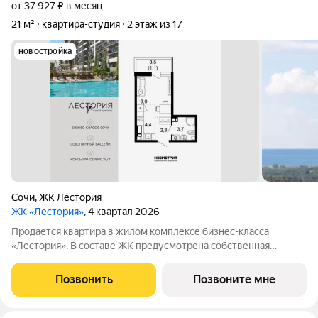
от 37 927 ₽ в месяц
21 м²
квартира-студия
2 этаж из 17
новостройка
Сочи
,
ЖК Лестория
ЖК «Лестория»
, 4 квартал 2026
Продается квартира в жилом комплексе бизнес-класса
«Лестория». В составе ЖК предусмотрена собственная
аквазона площадью 473 квадратных метра с двумя
подогреваемыми бассейнами, что соответствуют стандартам
Позвонить
Позвоните мне
бизнес-класса. Аквазона объединяет взрослый и