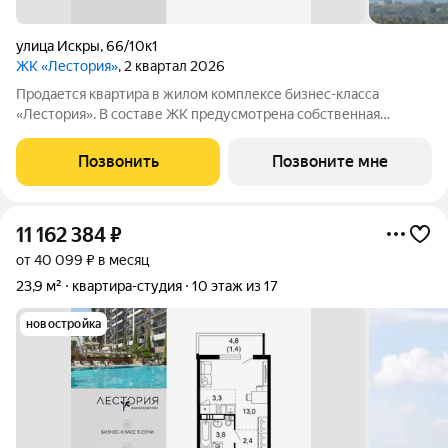
улица Искры
,
66/10к1
ЖК «Лестория»
, 2 квартал 2026
Продается квартира в жилом комплексе бизнес-класса
«Лестория». В составе ЖК предусмотрена собственная
аквазона площадью 473 квадратных метра с двумя
подогреваемыми бассейнами, что соответствуют стандартам
Позвонить
Позвоните мне
бизнес-класса. Аквазона объединяет взрослый и
11 162 384
₽
от 40 099 ₽ в месяц
23,9 м²
квартира-студия
10 этаж из 17
новостройка