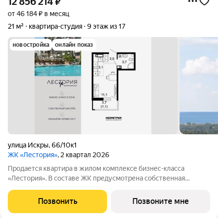
12 856 214
₽
от 46 184 ₽ в месяц
21 м²
квартира-студия
9 этаж из 17
новостройка
онлайн показ
улица Искры
,
66/10к1
ЖК «Лестория»
, 2 квартал 2026
Продается квартира в жилом комплексе бизнес-класса
«Лестория». В составе ЖК предусмотрена собственная
аквазона площадью 473 квадратных метра с двумя
подогреваемыми бассейнами, что соответствуют стандартам
Позвонить
Позвоните мне
бизнес-класса. Аквазона объединяет взрослый и