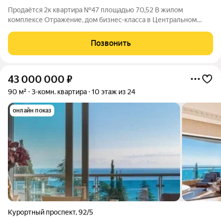
Продаётся 2к квартира №47 площадью 70,52 В жилом
комплексе Отражение, дом бизнес-класса в Центральном
районе Сочи. Локация, которая работает на вас Центральный
район Сочи это сформированная инфраструктура и высокая
Позвонить
инвестиционная привлекательность.
43 000 000
₽
90 м²
3-комн. квартира
10 этаж из 24
онлайн показ
Курортный проспект
,
92/5