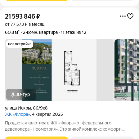
21 593 846
₽
от 77 573 ₽ в месяц
60,8 м²
2-комн. квартира
11 этаж из 12
новостройка
3D-тур
улица Искры
,
66/9к8
ЖК «Флора»
, 4 квартал 2025
Продается квартира в ЖК «Флора» от федерального
девелопера «Неометрия». Это жилой комплекс комфорт-
класса в самом зеленом районе Сочи. При проектировании