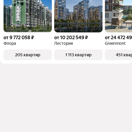
от 9 772 058 ₽
от 10 202 549 ₽
от 24 472 49
Флора
Лестория
Greenmont
205 квартир
1 113 квартир
451 ква