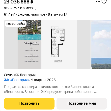
23 036 888
₽
от 82 757 ₽ в месяц
61,4 м²
2-комн. квартира
8 этаж из 17
новостройка
Сочи
,
ЖК Лестория
ЖК «Лестория»
, 4 квартал 2026
Продается квартира в жилом комплексе бизнес-класса
«Лестория». В составе ЖК предусмотрена собственная
аквазона площадью 473 квадратных метра с двумя
подогреваемыми бассейнами, что соответствуют стандартам
Позвонить
Позвоните мне
бизнес-класса. Аквазона объединяет взрослый и