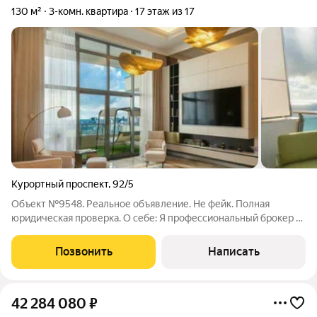
130 м²
3-комн. квартира
17 этаж из 17
Курортный проспект
,
92/5
Объект №9548. Реальное объявление. Не фейк. Полная
юридическая проверка. О себе: Я профессиональный брокер с
опытом в сфере недвижимости более 10 лет. Буду Вашим
проводником в мир курортной недвижимости.Предлагаем
Позвонить
Написать
вашему вниманию не просто квартиру,
42 284 080
₽