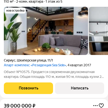
110 м²
2-комн. квартира
1 этаж из 5
новостройка
Сириус
,
Шкиперская улица
,
11/1
Апарт-комплекс «Резиденция Sea Side»
, 4 квартал 2017
Объект №10575. Продается современная двухкомнатная
квартира. Общая площадь 110 м, жилая 90 м, площадь кухни 20
м. Первый этаж из 5 этажей, монолитный. Несколько санузлов,
ремонт дизайнерский, центральное отопление, пассажирский
Позвонить
Написать
и грузовой лифт.
39 000 000
₽