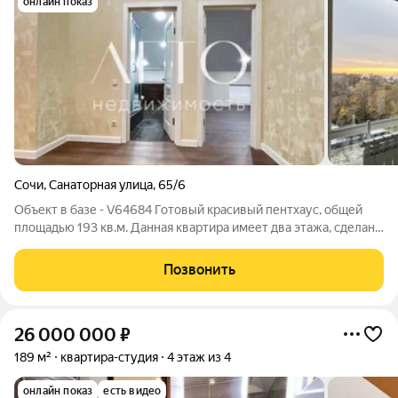
онлайн показ
Сочи
,
Санаторная улица
,
65/6
Объект в базе - V64684 Готовый красивый пентхаус, общей
площадью 193 кв.м. Данная квартира имеет два этажа, сделан
современный дизайнерский ремонт. Коммуникации
центральные. Газ проведен и подключен. Газовый котел уже
Позвонить
установлен. Вода, электричество,
26 000 000
₽
189 м²
квартира-студия
4 этаж из 4
онлайн показ
есть видео