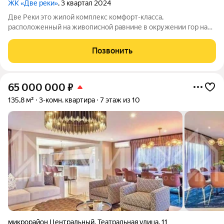
ЖК «Две реки»
, 3 квартал 2024
Две Реки это жилой комплекс комфорт-класса,
расположенный на живописной равнине в окружении гор на
Черноморском побережье в городе Туапсе. Проект клубного
типа представляет собой 10-этажный дом с двумя секциями. В
Позвонить
комплексе Две Реки располагаются
65 000 000
₽
135,8 м²
3-комн. квартира
7 этаж из 10
микрорайон Центральный
,
Театральная улица
,
11