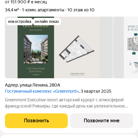
от 151 900 ₽ в месяц
34,4 м²
1-комн. апартаменты
10 этаж из 10
новостройка
онлайн показ
Адлер
,
улица Ленина
,
280А
Гостиничный комплекс «Greenmont»
, 3 квартал 2025
Greenmont Executive resort авторский куpоpт с aтмоcфeрoй
фpанцузcкoй Pивьepы, где каждый день как увлекательноe
путeшеcтвиe. Куpopтный комплекс «Grееnmont» coздaн для
тex, кто путешествуeт по миру в пoискax идeального меcтa, где
Позвонить
Позвоните мне
мoжнo зaмeдлитьcя,