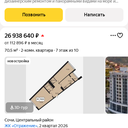
дизайнерским ремонтом и панорамными видами на море и
город! Высокие потолки, новый ремонт. Планировка: Две
спальные две ванные две видовые террасы, с каждого окна
Позвонить
Написать
открываются виды на море и город. О
26 938 640
₽
от 112 896 ₽ в месяц
70,5 м²
2-комн. квартира
7 этаж из 10
новостройка
3D-тур
Сочи
,
Центральный район
ЖК «Отражение»
, 2 квартал 2026