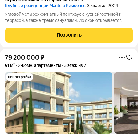
Клубные резиденции Mantera Residence
, 3 квартал 2024
Угловой четырехкомнатный пентхаус с кухнейгостиной и
террасой, а также тремя санузлами. Из окон открывается
панорамный вид на море. Высота потолков составляет 3,1
метра. Отделка под ключ.
Позвонить
79 200 000
₽
51 м²
2-комн. апартаменты
3 этаж из 7
новостройка