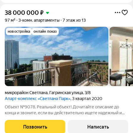
38 000 000
₽
97 м²
3-комн. апартаменты
7 этаж из 13
новостройка
онлайн показ
микрорайон Светлана
,
Гагринская улица
,
3/8
Апарт-комплекс «Светлана Парк»
, 3 квартал 2020
Объект №9078. Реальный объект! Дочитайте описание до
конца и звоните, если вы действительно ищете надежный и
чистый вариант.Ваша личная резиденция у моря Продается
просторная квартира с панорамным видом на море.
Позвонить
Написать
Дизайнерский ремонт по авторскому