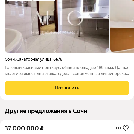
Сочи
,
Санаторная улица
,
65/6
Готовый красивый пентхаус, общей площадью 189 кв.м. Данная
квартира имеет два этажа, сделан современный дизайнерский
ремонт. Коммуникации центральные. Газ проведен и
подключен. Газовый котел уже установлен. Вода,
Позвонить
электричество, канализация все
Другие предложения в Сочи
37 000 000
₽