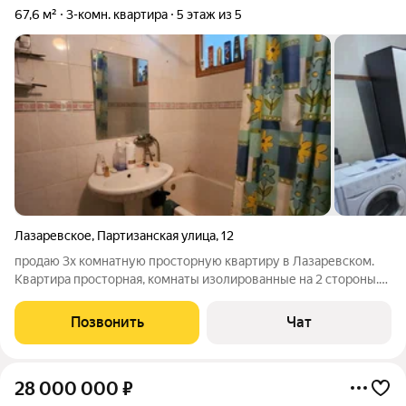
67,6 м²
3-комн. квартира
5 этаж из 5
Лазаревское
,
Партизанская улица
,
12
продаю 3х комнатную просторную квартиру в Лазаревском.
Квартира просторная, комнаты изолированные на 2 стороны.
Квартира под ремонт. Готова к продаже, 1 собственник, нет
обременений. Ключи в день сделки.
Позвонить
Чат
28 000 000
₽