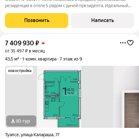
резиденция в отeлe 5 рядом с дачей президента. Идеальный
отдых, который вы можете совмещать с сдачей в аренду,
чтобы получать пассивный доход. Лот укомплектован
Позвонить
Написать
полностью под ключ, ничего покупать
7 409 930
₽
от 35 497 ₽ в месяц
43,5 м²
1-комн. квартира
7 этаж из 9
новостройка
3D-тур
Туапсе
,
улица Калараша
,
7Г