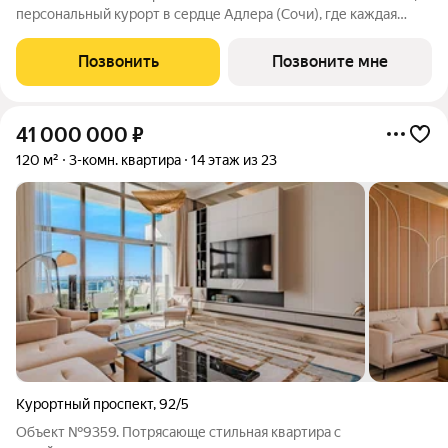
персональный курорт в сердце Адлера (Сочи), где каждая
деталь продумана для тех, кто ценит изысканность,
приватность и безупречный сервис. Комплекс расположится в
Позвонить
Позвоните мне
уникальном месте всего в
41 000 000
₽
120 м²
3-комн. квартира
14 этаж из 23
Курортный проспект
,
92/5
Объект №9359. Потрясающе стильная квартира с