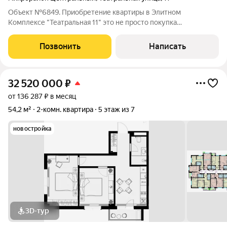
Объект №6849. Приобретение квартиры в Элитном
Комплексе "Театральная 11" это не просто покупка
недвижимости, это инвестиция в престиж, комфорт и
безупречный образ жизни. Здесь каждый элемент, от
Позвонить
Написать
архитектурного решения до мельчайших деталей отделки,
32 520 000
₽
от 136 287 ₽ в месяц
54,2 м²
2-комн. квартира
5 этаж из 7
новостройка
3D-тур