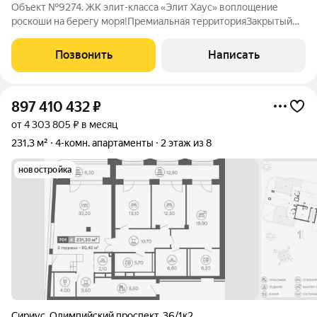
Объект №9274. ЖК элит-класса «Элит Хаус» воплощение
роскоши на берегу моря!Премиальная территорияЗакрытый
комплекс на собственной территории:1 гектар
благоустроенной землиКруглосуточный контроль
Позвонить
Написать
безопасностиЛандшафтный дизайн
897 410 432
₽
от 4 303 805 ₽ в месяц
231,3 м²
4-комн. апартаменты
2 этаж из 8
новостройка
Сириус
,
Олимпийский проспект
,
36/1к2