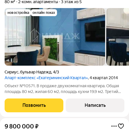
80 м²
2-комн. апартаменты
3 этаж из 5
новостройка
онлайн показ
Сириус
,
бульвар Надежд
,
4/3
Апарт-комплекс «Екатерининский Квартал»
, 4 квартал 2014
Объект №10571. В продаже двухкомнатная квартира. Общая
площадь 80 м2, жилая 60 м2, площадь кухни 19.9 м2. Третий
этаж пятиэтажного дома, монолитный. Несколько санузлов,
дизайнерский ремонт, пассажирский лифт, есть балкон.
Позвонить
Написать
Возможен онлайн-показ.
9 800 000
₽