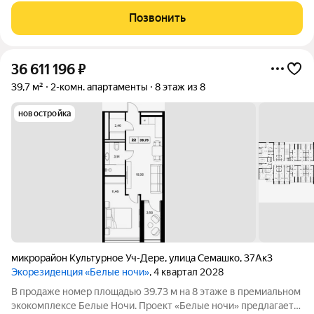
Комплекс сдан в 2025 году - никакого износа, современный
Позвонить
монолит и продуманные планировки. Комплекс
36 611 196
₽
39,7 м²
2-комн. апартаменты
8 этаж из 8
новостройка
микрорайон Культурное Уч-Дере
,
улица Семашко
,
37Ак3
Экорезиденция «Белые ночи»
, 4 квартал 2028
В продаже номер площадью 39.73 м на 8 этаже в премиальном
экокомплексе Белые Ночи. Проект «Белые ночи» предлагает