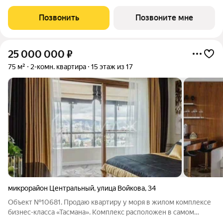
человеку образ жизни, в котором сама окружающая среда
поддерживает долголетие. Всё устроено так, чтобы телу было
Позвонить
Позвоните мне
легко включаться в
25 000 000
₽
75 м²
2-комн. квартира
15 этаж из 17
микрорайон Центральный
,
улица Войкова
,
34
Объект №10681. Продаю квартиру у моря в жилом комплексе
бизнес-класса «Тасмана». Комплекс расположен в самом
центре Сочи, рядом с Морпортом, центральной набережной,