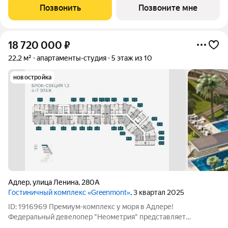
постарались максимально сохранить окружающую флору и
Позвонить
Позвоните мне
фауну. Теплое море, горы, целебные
18 720 000
₽
22,2 м²
апартаменты-студия
5 этаж из 10
новостройка
Адлер
,
улица Ленина
,
280А
Гостиничный комплекс «Greenmont»
, 3 квартал 2025
ID: 1916969 Премиум-комплекс у моря в Адлере!
Федеральный девелопер "Неометрия" представляет
пятизвездочный отель в стиле французской Ривьеры.