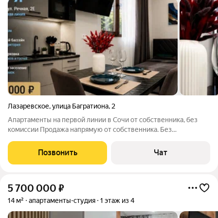
Лазаревское
,
улица Багратиона
,
2
Апартаменты на первой линии в Сочи от собственника, без
комиссии Продажа напрямую от собственника. Без
посредников и комиссии для покупателя. Продаются
полностью оборудованные апартаменты «Морея» в
Позвонить
Чат
Лазаревском по адресу: Сочи, ул. Речная, 2Е.
5 700 000
₽
14 м²
апартаменты-студия
1 этаж из 4