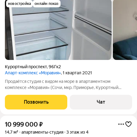
новостройка
онлайн показ
Курортный проспект
,
96Гк2
Апарт-комплекс «Моравия»
, 1 квартал 2021
Продаётся студия с видом на море в апартаментном
комплексе «Моравия» (Сочи, мкр. Приморье, Курортный
проспект). 5 этаж, общая площадь с балконом 22 м. Закрытая
охраняемая территория, рядом море, зелёный район,
Позвонить
Чат
инфраструктура комплекса (лаунж на
10 999 000
₽
14,7 м²
апартаменты-студия
3 этаж из 4