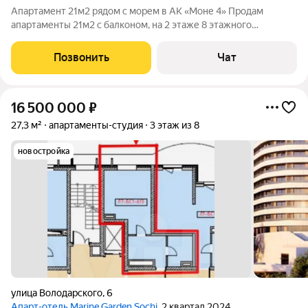
Апартамент 21м2 рядом с морем в АК «Моне 4» Продам
апартаменты 21м2 с балконом, на 2 этаже 8 этажного
апартаментного комплекса Моне 4. Дизайнерский ремонт,
качественные материалы, полностью укомплектован (от
Позвонить
Чат
тапочек до кондиционера, готовый к сдаче
16 500 000
₽
27,3 м²
апартаменты-студия
3 этаж из 8
новостройка
улица Володарского
,
6
Апарт-отель Marine Garden Sochi
, 2 квартал 2024