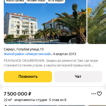
новостройка
онлайн показ
есть видео
Сириус
,
Голубая улица
,
13
Жилой район «Имеретинский»
, 4 квартал 2013
РЕАЛЬНОЕ ОБЪЯВЛЕНИЕ. (видео до ремонта) Там, где море
становится твоим утром, а закаты вечерней привычкой.
Мечтаешь совмещать качественный отдых, спорт и выгодные
вложения? Представь апартамент, где ты живёшь в ритме
Позвонить
Чат
главных спортивных событий
7 500 000
₽
22 м²
апартаменты-студия
5 этаж из 8