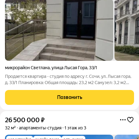
микрорайон Светлана
,
улица Лысая Гора
,
33/1
Продается квартира - студия по адресу г. Сочи, ул. Лысая гора,
д. 33/1 Планировка: Общая площадь: 23,2 м2 Санузел: 3,2 м2
Комната: 20 м2 Преимущество квартиры: 1. Комфортный
второй этаж на высоте третьего. 2. Панорамное остекление с
Позвонить
выходом на уютный
26 500 000
₽
32 м²
апартаменты-студия
1 этаж из 3