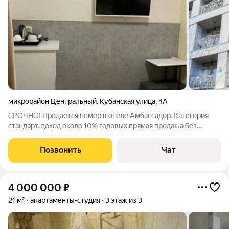
микрорайон Центральный
,
Кубанская улица
,
4А
СРОЧНО! Продается номер в отеле Амбассадор. Категория
стандарт. доход около 10% годовых.прямая продажа без
комиссий. Центр города.До моря 800 метров.
Позвонить
Чат
4 000 000
₽
21 м²
апартаменты-студия
3 этаж из 3