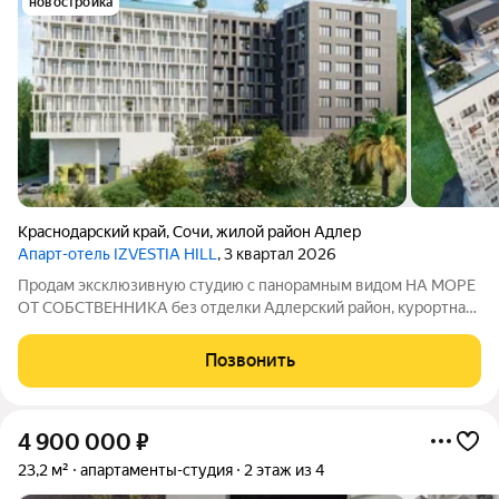
новостройка
Краснодарский край
,
Сочи
,
жилой район Адлер
Апарт-отель IZVESTIA HILL
, 3 квартал 2026
Продам эксклюзивную студию с панорамным видом НА МОРЕ
ОТ СОБСТВЕННИКА без отделки Адлерский район, курортная
часть Сочи. До пляжа 400 метров. Этаж 1, но на возвышении,
как третий. Управление международный оператор COSMOS
Позвонить
Hotel Group. Готовый
4 900 000
₽
23,2 м²
апартаменты-студия
2 этаж из 4