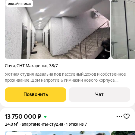
онлайн показ
Сочи
,
СНТ Макаренко
,
38/7
Уютная студия идеальна под пассивный доход и собственное
проживание. Дом напротив 6 гимназии нового корпуса.
Можно купить уже с арендатором! Статус жп, ипотека сбера
пройдет. Вся сумма в договоре! Возможен торг.
Позвонить
Чат
13 750 000
₽
24,8 м²
апартаменты-студия
1 этаж из 7