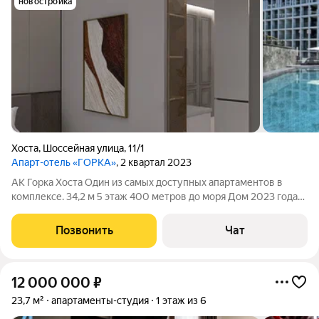
новостройка
Хоста
,
Шоссейная улица
,
11/1
Апарт-отель «ГОРКА»
, 2 квартал 2023
АК Горка Хоста Один из самых доступных апартаментов в
комплексе. 34,2 м 5 этаж 400 метров до моря Дом 2023 года
214-ФЗ Современный комплекс с подогреваемым бассейном,
SPA-зоной, тренажёрным залом, кафе и подземным
Позвонить
Чат
паркингом. Хоста один из самых
12 000 000
₽
23,7 м²
апартаменты-студия
1 этаж из 6