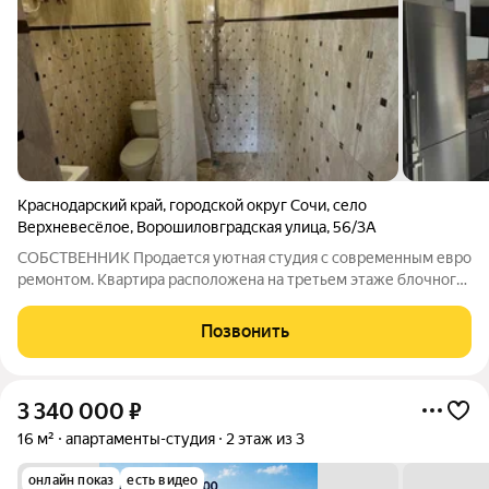
Краснодарский край
,
городской округ Сочи
,
село
Верхневесёлое
,
Ворошиловградская улица
,
56/3А
СОБСТВЕННИК Продается уютная студия с современным евро
ремонтом. Квартира расположена на третьем этаже блочного
дома. Из окон открывается вид на море, что обеспечивает
тишину и спокойствие. В квартире совмещенный санузел с
Позвонить
качественной сантехникой и
3 340 000
₽
16 м²
апартаменты-студия
2 этаж из 3
онлайн показ
есть видео