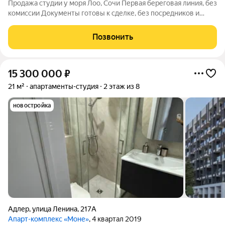
Продажа студии у моря Лоо, Сочи Первая береговая линия, без
комиссии Документы готовы к сделке, без посредников и
комиссий. Уникальное предложение на первой береговой
линии в курортном посёлке Лоо, Сочи. Отлично подойдёт как
Позвонить
для личного отдыха,
15 300 000
₽
21 м²
апартаменты-студия
2 этаж из 8
новостройка
Адлер
,
улица Ленина
,
217А
Апарт-комплекс «Моне»
, 4 квартал 2019