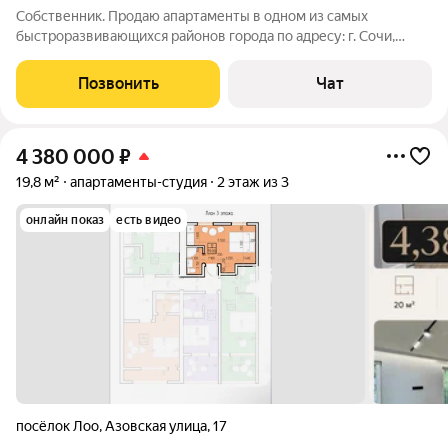
Собственник. Продаю апартаменты в одном из самых
быстроразвивающихся районов города по адресу: г. Сочи,
Адлерский район, ул. Искры, д. 88, корп. 8. В апартаментах
представлена черновая отделка это хорошая возможность
Позвонить
Чат
создать интерьер полностью под
4 380 000
₽
19,8 м²
апартаменты-студия
2 этаж из 3
онлайн показ
есть видео
посёлок Лоо
,
Азовская улица
,
17