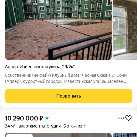
Адлер
,
Известинская улица
,
29/2к2
Собственник (не фейк) Клубный дом "Лесная Сказка 2" Сочи
(Адлер), Курортный городок, Известинская улица. Заселен,
проживают люди. Окна выходят на зелень (нет шума от людей
и машин). Корпус 2, этаж 3/5. Такой планировки всего 2 на
Позвонить
этаже! Возможно
10 290 000
₽
34 м²
апартаменты-студия
5 этаж из 11