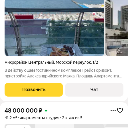
микрорайон Центральный
,
Морской переулок
,
1/2
В действующем гостиничном комплексе Грейс Горизонт,
пристройка Александрийского Маяка. Площадь Апартамента
37 м2 из них 7 м2 лоджия.. Прямой вид на море, Центральный
пляж сочи. Мор порт. Маяк. до моря 50 м. Номер в отличном
Позвонить
Чат
состоянии, Ежегодный
48 000 000
₽
41,2 м²
апартаменты-студия
2 этаж из 5