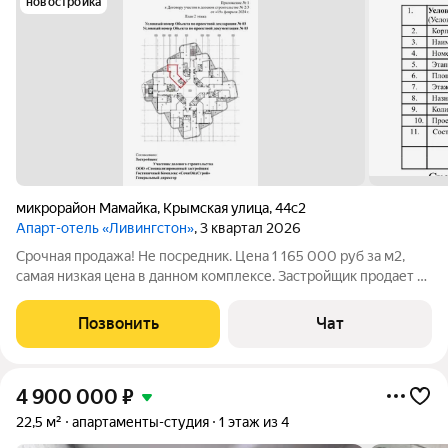
новостройка
микрорайон Мамайка
,
Крымская улица
,
44с2
Апарт-отель «Ливингстон»
, 3 квартал 2026
Срочная продажа! Не посредник. Цена 1 165 000 руб за м2,
самая низкая цена в данном комплексе. Застройщик продает от
1 500 000 р/м2 Резиденция в премиальном гостиничном
комплексе Livingstonе с видом на море. 2 этаж в третьем
Позвонить
Чат
корпусе. Сдача комплекса
4 900 000
₽
22,5 м²
апартаменты-студия
1 этаж из 4