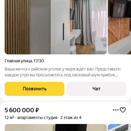
Главная улица
,
17/30
Ваша мечта о райском уголке у моря ждет вас! Представьте:
каждое утро вы просыпаетесь под ласковый шум прибоя,
вдыхаете морской воздух и наслаждаетесь чашечкой кофе.
Апартаменты в 4-звездочном отеле это не просто
Позвонить
Чат
недвижимость, это ваш личный оазис
5 600 000
₽
12 м²
апартаменты-студия
2 этаж из 4