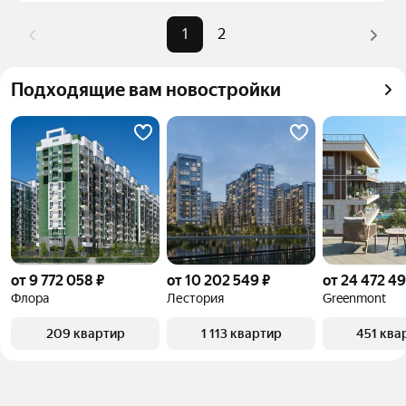
1
2
Подходящие вам новостройки
от 9 772 058 ₽
от 10 202 549 ₽
от 24 472 49
Флора
Лестория
Greenmont
209 квартир
1 113 квартир
451 ква