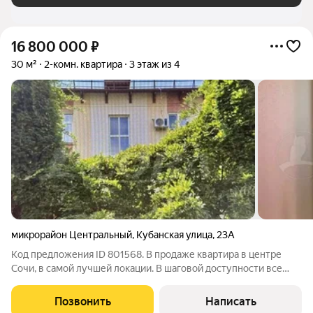
16 800 000
₽
30 м²
2-комн. квартира
3 этаж из 4
микрорайон Центральный
,
Кубанская улица
,
23А
Код предложения ID 801568. В продаже квартира в центре
Сочи, в самой лучшей локации. В шаговой доступности все
достопримечательности города - Дендрарий, цирк, Зимний
театр, Фестивальный, набережная, до моря 600 метров. Рядом
Позвонить
Написать
школа, поликлиника,