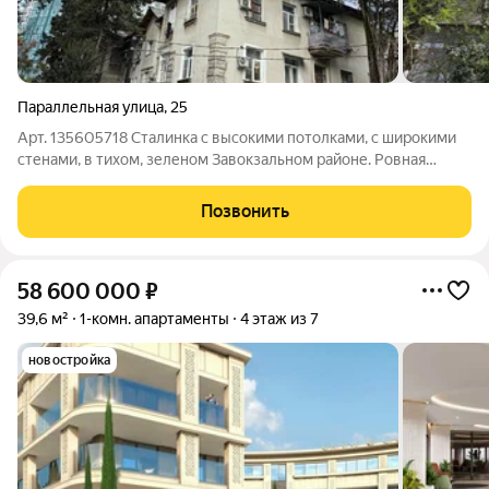
Параллельная улица
,
25
Арт. 135605718 Сталинка с высокими потолками, с широкими
стенами, в тихом, зеленом Завокзальном районе. Ровная
местность, вся инфраструктура, море, вокзал, центр города в
шаговой доступности. Просторная, светлая, грамотно
Позвонить
спланированная квартира на
58 600 000
₽
39,6 м²
1-комн. апартаменты
4 этаж из 7
новостройка