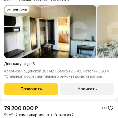
онлайн показ
Донская улица
,
13
Квартира на Донской 26,1 м2 + балкон 2,3 м2. Потолки 3,20 м.
"Сталинка" после капитального ремонта дома. Квартира
готова к проживанию, отдельная комната и кухня, два окна,
совмещенный санузел. Дом после капитального ремонта ,
Позвонить
Написать
заменены коммуникации и
79 200 000
₽
51 м²
2-комн. апартаменты
3 этаж из 7