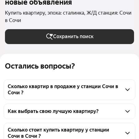
новые объявления
Купить квартиру, эпоха: сталинка, Ж/Д станция: Сочи
в Сочи
Сохранить поиск
Остались вопросы?
Сколько квартир в продаже у станции Сочи в
Сочи ?
На Яндекс Недвижимости в продаже у станции 
Сочи в Сочи 96 квартир, из них 6 объявлений от 
Как выбрать свою лучшую квартиру?
собственников, 46 объявлений от агентств, 44 
Чтобы купить квартиру в сталинке у станции Сочи, 
объявления от застройщиков
воспользуйтесь тепловой картой для оценки 
Сколько стоит купить квартиру у станции
Сочи в Сочи ?
инфраструктуры и транспортной доступности в 