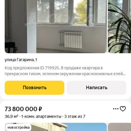
улица Гагарина
,
1
Код предложения ID 719925. В продаже квартира в
прекрасном тихом, зеленом окружении краснокнижных елей
районе Заречный. Bедется дизaйнepcкий pемонт, поставлены
новые окна, cантeхникa, элeктpикa, выравнены стены и залит
Позвонить
Написать
пол. Квартира просторная,
73 800 000
₽
36,9 м²
1-комн. апартаменты
3 этаж из 7
новостройка