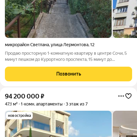
микрорайон Светлана
,
улица Лермонтова
,
12
Продаю просторную 1-комнатную квартиру в центре Сочи, 5
минут пешком до Курортного проспекта, 15 минут до
центральной набережной и моря, Зимнего и Летнего театров и
всех достопримечательностей. Квартира находится в доме
Позвонить
образцового содержания,
94 200 000
₽
47,1 м²
1-комн. апартаменты
3 этаж из 7
новостройка