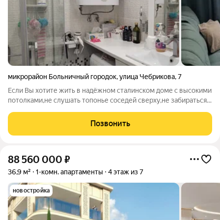
микрорайон Больничный городок
,
улица Чебрикова
,
7
Если Вы хотите жить в надёжном сталинском доме с высокими
потолками,не слушать топонье соседей сверху,не забираться
по горе до дома.Хотите жить в центре,обратите внимание на
чудесную квартиру! Уникальное предложение в центре Сочи!
Позвонить
Перепланирована в
88 560 000
₽
36,9 м²
1-комн. апартаменты
4 этаж из 7
новостройка