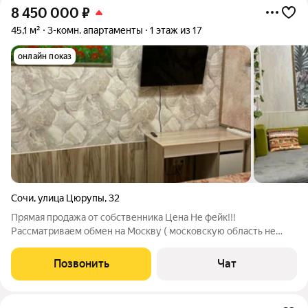
8 450 000
₽
45,1 м²
3-комн. апартаменты
1 этаж из 17
онлайн показ
Сочи
,
улица Цюрупы
,
32
Прямая продажа от собственника Цена Не фейк!!!
Рассматриваем обмен на Москву ( московскую область не
предлагать). Продается квартира НЖП - апарт в ЖК Ривьера
Сочи ул. Цюрупы 32 до парка Ривьера 10 минут пешком , до
Позвонить
Чат
моря 15 минут. Всё в шаговой