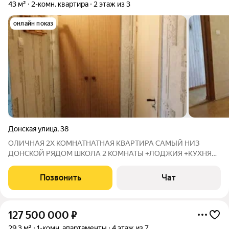
43 м²
2-комн. квартира
2 этаж из 3
онлайн показ
Донская улица
,
38
ОЛИЧНАЯ 2Х КОМНАТНАТНАЯ КВАРТИРА САМЫЙ НИЗ
ДОНСКОЙ РЯДОМ ШКОЛА 2 КОМНАТЫ +ЛОДЖИЯ +КУХНЯ
ОСТАНОВКА ОБЩ. ТРАНСПОТРА В ЛЮБУЮ ТОЧКУ ГОРОДА
ЛЮБАЯ ФОРМА РАСЧЕТА ИПОТЕКИ ВСЕХ БАНКОВ ЗАХОДИ
Позвонить
Чат
И ЖИВИ
127 500 000
₽
29,3 м²
1-комн. апартаменты
4 этаж из 7