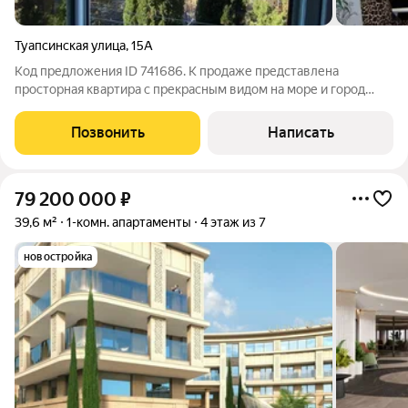
Туапсинская улица
,
15А
Код предложения ID 741686. К продаже представлена
просторная квартира с прекрасным видом на море и город
находящаяся в центральном районе города Сочи! Удобная
локация. Вся необходимая инфраструктура находится в
Позвонить
Написать
шаговой доступности: 2 школы, детский
79 200 000
₽
39,6 м²
1-комн. апартаменты
4 этаж из 7
новостройка