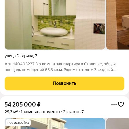
улица Гагарина
,
7
Арт. 140403237 3-х комнатная квартира в Сталинке, общая
площадь помещений 65,3 кв.м. Рядом с отелем Звездный.
Очень тихое и спокойное место в самом центре Сочи. 15 минут
до пляжа Ривьера, в шаговой доступности речная набережная
Позвонить
и парк, Цветной
54 205 000
₽
29,3 м²
1-комн. апартаменты
2 этаж из 7
новостройка