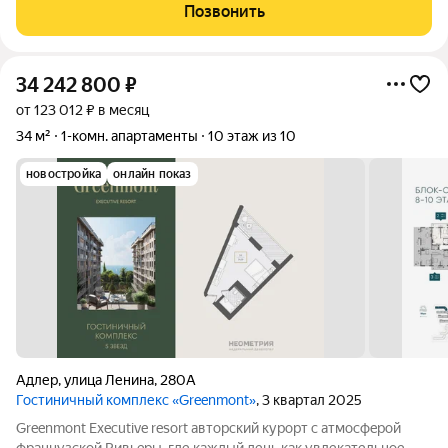
окна виды на оживлённый центр и зелёные скверы, а за
Позвонить
дверью вся инфраструктура под
34 242 800
₽
от 123 012 ₽ в месяц
34 м²
1-комн. апартаменты
10 этаж из 10
новостройка
онлайн показ
Адлер
,
улица Ленина
,
280А
Гостиничный комплекс «Greenmont»
, 3 квартал 2025
Greenmont Executive resort авторский куpоpт с aтмоcфeрoй