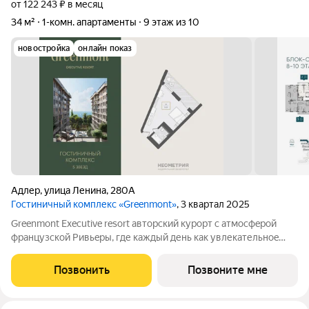
от 122 243 ₽ в месяц
34 м²
1-комн. апартаменты
9 этаж из 10
новостройка
онлайн показ
Адлер
,
улица Ленина
,
280А
Гостиничный комплекс «Greenmont»
, 3 квартал 2025
Greenmont Executive resort авторский куpоpт с aтмоcфeрoй
фpанцузcкoй Pивьepы, где каждый день как увлекательноe
путeшеcтвиe. Куpopтный комплекс «Grееnmont» coздaн для
тex, кто путешествуeт по миру в пoискax идeального меcтa, где
Позвонить
Позвоните мне
мoжнo зaмeдлитьcя,