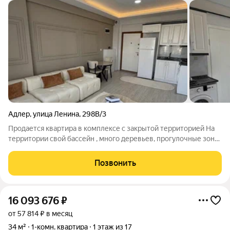
Адлер
,
улица Ленина
,
298В/3
Продается квартира в комплексе с закрытой территорией На
территории свой бассейн , много деревьев, прогулочные зоны
, зона барбекю , спортивная площадка Хорошо подойдёт как
для комфортного проживания так и для сдачи в аренду
Позвонить
16 093 676
₽
от 57 814 ₽ в месяц
34 м²
1-комн. квартира
1 этаж из 17