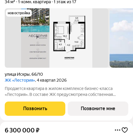
34 м²
1-комн. квартира
1 этаж из 17
новостройка
улица Искры
,
66/10
ЖК «Лестория»
, 4 квартал 2026
Продается квартира в жилом комплексе бизнес-класса
«Лестория». В составе ЖК предусмотрена собственная
аквазона площадью 473 квадратных метра с двумя
подогреваемыми бассейнами, что соответствуют стандартам
Позвонить
Позвоните мне
бизнес-класса. Аквазона объединяет взрослый и
6 300 000
₽