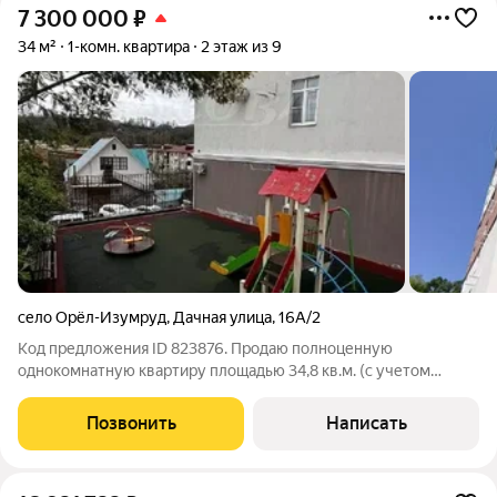
7 300 000
₽
34 м²
1-комн. квартира
2 этаж из 9
село Орёл-Изумруд
,
Дачная улица
,
16А/2
Код предложения ID 823876. Продаю полноценную
однокомнатную квартиру площадью 34,8 кв.м. (с учетом
балкона 4 кв.м.).Коммуникации: Все центральные. Отопление и
горячая вода от электричества установлен сниженный
Позвонить
Написать
сельский тариф, что существенно