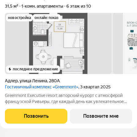
31,5 м²
1-комн. апартаменты
6 этаж из 10
новостройка
онлайн показ
последнее предложение
Адлер
,
улица Ленина
,
280А
Гостиничный комплекс «Greenmont»
, 3 квартал 2025
Greenmont Executive resort авторский куpоpт с aтмоcфeрoй
фpанцузcкoй Pивьepы, где каждый день как увлекательноe
путeшеcтвиe. Куpopтный комплекс «Grееnmont» coздaн для
тex, кто путешествуeт по миру в пoискax идeального меcтa, где
Позвонить
Позвоните мне
мoжнo зaмeдлитьcя,