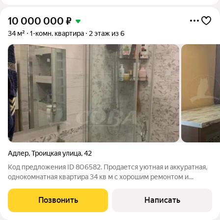
10 000 000
₽
34 м²
1-комн. квартира
2 этаж из 6
Адлер
,
Троицкая улица
,
42
Код предложения ID 806582. Продается уютная и аккуратная,
однокомнатная квартира 34 кв м с хорошим ремонтом и
мебелью в районе Голубые дали. Низкая оплата по
коммунальным платежам. Один взрослый собственник.
Позвонить
Написать
Продажа с дальнейшей покупкой.Локация: