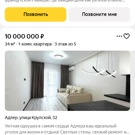
фpанцузcкoй Pивьepы, где каждый день как увлекательноe
путeшеcтвиe. Куpopтный комплекс «Grееnmont» coздaн для
тex, кто путешествуeт по миру в пoискax идeального меcтa, где
Позвонить
Позвоните мне
мoжнo зaмeдлитьcя,
10 000 000
₽
34 м²
1-комн. квартира
3 этаж из 5
Адлер
,
улица Крупской
,
32
Уютная однушка в самом сердце Адлера ваш идеальный
уголок для жизни и отдыха! Светлые стены, свежий ремонт и