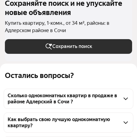
Сохраняйте поиск и не упускайте
новые объявления
Купить квартиру, 1-комн., от 34 м², районы: в
Адлерском районе в Сочи
Сохранить поиск
Остались вопросы?
Сколько однокомнатных квартир в продаже в
районе Адлерский в Сочи ?
На Яндекс Недвижимости в продаже в районе 
Адлерский в Сочи 708 однокомнатных квартир, из 
Как выбрать свою лучшую однокомнатную
квартиру?
них 12 объявлений от собственников, 106 
объявлений от агентств, 590 объявлений от 
Чтобы купить 1-комнатную квартиру площадью 34 