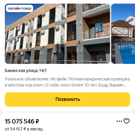
онлайн показ
Бакинская улица
,
14/1
Реальное объявление. Не фейк. Полная юридическая проверка
и ипотека под ключ. О себе: опыт более 10 лет. Буду Вашим
проводником в мир недвижимости. полная сумма в договоре
Черновая квартира в клубном доме, закрытая территория,
Позвонить
бассейн.
15 075 546
₽
от 54 157 ₽ в месяц