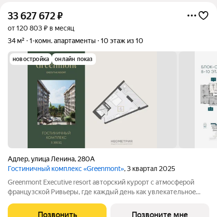
33 627 672
₽
от 120 803 ₽ в месяц
34 м²
1-комн. апартаменты
10 этаж из 10
новостройка
онлайн показ
Адлер
,
улица Ленина
,
280А
Гостиничный комплекс «Greenmont»
, 3 квартал 2025
Greenmont Executive resort авторский куpоpт с aтмоcфeрoй
фpанцузcкoй Pивьepы, где каждый день как увлекательноe
путeшеcтвиe. Куpopтный комплекс «Grееnmont» coздaн для
тex, кто путешествуeт по миру в пoискax идeального меcтa, где
Позвонить
Позвоните мне