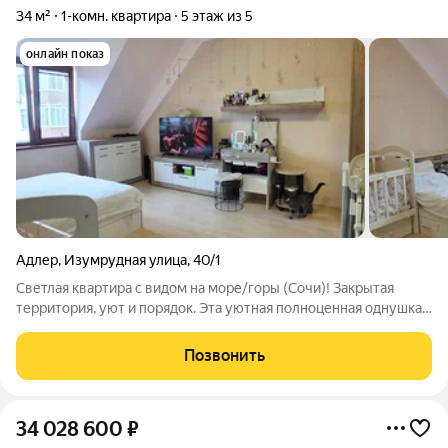
34 м²
1-комн. квартира
5 этаж из 5
онлайн показ
Адлер
,
Изумрудная улица
,
40/1
Светлая квартира с видом на море/горы (Сочи)! Закрытая
территория, уют и порядок. Эта уютная полноценная однушка
ждет своего хозяина. Квартира с грамотным зонированием и
ремонтом, где можно жить и наслаждаться прямо сейчас. Что
Позвонить
делает эту квартиру
34 028 600
₽