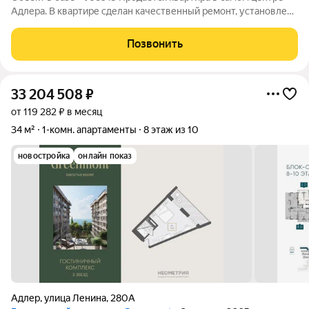
Адлера. В квартире сделан качественный ремонт, установлена
вся новая мебель и техника. Квартира сдается и приносит
хорошую прибыль. Расстояния: - пляж галечный - 7 минут - ж/д
Позвонить
вокзал - 10 минут
33 204 508
₽
от 119 282 ₽ в месяц
34 м²
1-комн. апартаменты
8 этаж из 10
новостройка
онлайн показ
Адлер
,
улица Ленина
,
280А