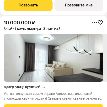
подогреваемыми бассейнами, что соответствуют стандартам
Позвонить
Позвоните мне
бизнес-класса. Аквазона объединяет взрослый и
10 000 000
₽
34 м²
1-комн. квартира
3 этаж из 5
Адлер
,
улица Крупской
,
32
Уютная однушка в самом сердце Адлера ваш идеальный
уголок для жизни и отдыха! Светлые стены, свежий ремонт и
удобная планировка создают атмосферу домашнего тепла. Из