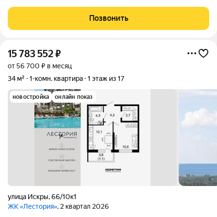
удобная планировка создают атмосферу домашнего тепла. Из
окна виды на оживлённый центр и зелёные скверы, а за
Позвонить
дверью вся инфраструктура под
15 783 552
₽
от 56 700 ₽ в месяц
34 м²
1-комн. квартира
1 этаж из 17
новостройка
онлайн показ
улица Искры
,
66/10к1
ЖК «Лестория»
, 2 квартал 2026