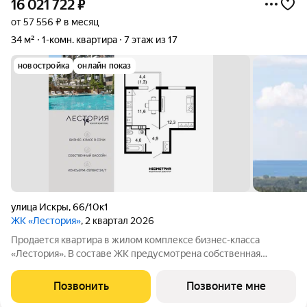
16 021 722
₽
от 57 556 ₽ в месяц
34 м²
1-комн. квартира
7 этаж из 17
новостройка
онлайн показ
улица Искры
,
66/10к1
ЖК «Лестория»
, 2 квартал 2026
Продается квартира в жилом комплексе бизнес-класса
«Лестория». В составе ЖК предусмотрена собственная
аквазона площадью 473 квадратных метра с двумя
подогреваемыми бассейнами, что соответствуют стандартам
Позвонить
Позвоните мне
бизнес-класса. Аквазона объединяет взрослый и