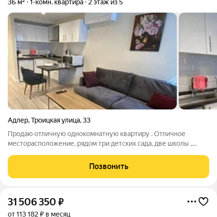
36 м²
1-комн. квартира
2 этаж из 5
Адлер
,
Троицкая улица
,
33
Продаю отличную однокомнатную квартиру . Отличное
месторасположение, рядом три детских сада, две школы ,
магазины, поликлиники, вся необходимая социальная и
туристическая инфраструктура. До моря 15 минут , до
Позвонить
остановки общественного транспорта 10
31 506 350
₽
от 113 182 ₽ в месяц