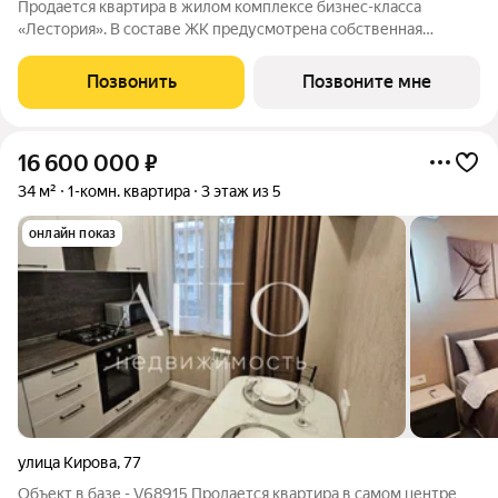
Продается квартира в жилом комплексе бизнес-класса
«Лестория». В составе ЖК предусмотрена собственная
аквазона площадью 473 квадратных метра с двумя
подогреваемыми бассейнами, что соответствуют стандартам
Позвонить
Позвоните мне
бизнес-класса. Аквазона объединяет взрослый и
16 600 000
₽
34 м²
1-комн. квартира
3 этаж из 5
онлайн показ
улица Кирова
,
77
Объект в базе - V68915 Продается квартира в самом центре