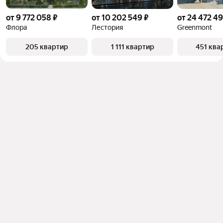
от 9 772 058 ₽
от 10 202 549 ₽
от 24 472 49
Флора
Лестория
Greenmont
205 квартир
1 111 квартир
451 ква