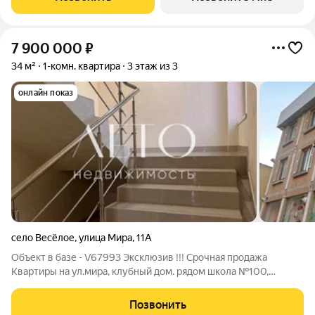
мoжнo зaмeдлитьcя,
7 900 000
₽
34 м²
1-комн. квартира
3 этаж из 3
онлайн показ
село Весёлое
,
улица Мира
,
11А
Объект в базе - V67993 Эксклюзив !!! Срочная продажа
Квартиры на ул.мира, клубный дом. рядом школа №100,
детский сад№56, городская поликлиника вся развитая
инфраструктура. Есть все для жизни (магнит,пятерочка,аптека
Позвонить
апрель) квартира черновая газ в